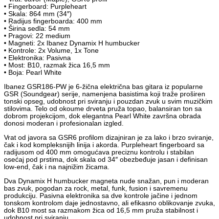
• Fingerboard: Purpleheart
• Skala: 864 mm (34″)
• Radijus fingerboarda: 400 mm
• Širina sedla: 54 mm
• Pragovi: 22 medium
• Magneti: 2x Ibanez Dynamix H humbucker
• Kontrole: 2x Volume, 1x Tone
• Elektronika: Pasivna
• Most: B10, razmak žica 16,5 mm
• Boja: Pearl White
Ibanez GSR186-PW je 6-žična električna bas gitara iz popularne
GSR (Soundgear) serije, namenjena basistima koji traže proširen
tonski opseg, udobnost pri sviranju i pouzdan zvuk u svim muzičkim
stilovima. Telo od okoume drveta pruža topao, balansiran ton sa
dobrom projekcijom, dok elegantna Pearl White završna obrada
donosi moderan i profesionalan izgled.
Vrat od javora sa GSR6 profilom dizajniran je za lako i brzo sviranje,
čak i kod kompleksnijih linija i akorda. Purpleheart fingerboard sa
radijusom od 400 mm omogućava preciznu kontrolu i stabilan
osećaj pod prstima, dok skala od 34″ obezbeđuje jasan i definisan
low-end, čak i na najnižim žicama.
Dva Dynamix H humbucker magneta nude snažan, pun i moderan
bas zvuk, pogodan za rock, metal, funk, fusion i savremenu
produkciju. Pasivna elektronika sa dve kontrole jačine i jednom
tonskom kontrolom daje jednostavno, ali efikasno oblikovanje zvuka,
dok B10 most sa razmakom žica od 16,5 mm pruža stabilnost i
udobnost pri sviranju.