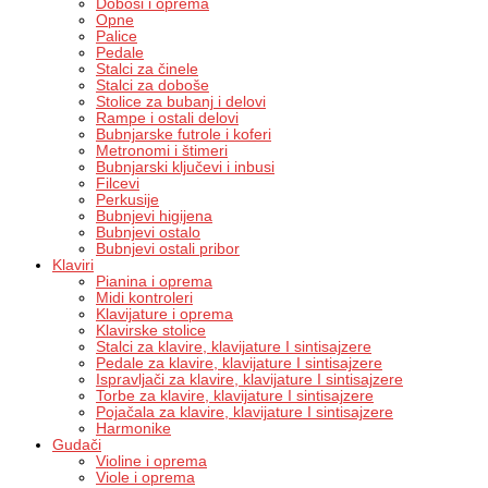
Doboši i oprema
Opne
Palice
Pedale
Stalci za činele
Stalci za doboše
Stolice za bubanj i delovi
Rampe i ostali delovi
Bubnjarske futrole i koferi
Metronomi i štimeri
Bubnjarski ključevi i inbusi
Filcevi
Perkusije
Bubnjevi higijena
Bubnjevi ostalo
Bubnjevi ostali pribor
Klaviri
Pianina i oprema
Midi kontroleri
Klavijature i oprema
Klavirske stolice
Stalci za klavire, klavijature I sintisajzere
Pedale za klavire, klavijature I sintisajzere
Ispravljači za klavire, klavijature I sintisajzere
Torbe za klavire, klavijature I sintisajzere
Pojačala za klavire, klavijature I sintisajzere
Harmonike
Gudači
Violine i oprema
Viole i oprema