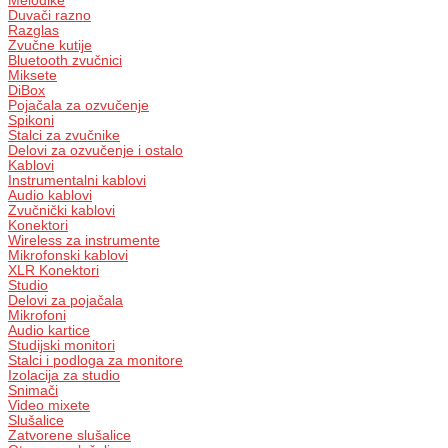
Melodike
Duvači razno
Razglas
Zvučne kutije
Bluetooth zvučnici
Miksete
DiBox
Pojačala za ozvučenje
Spikoni
Stalci za zvučnike
Delovi za ozvučenje i ostalo
Kablovi
Instrumentalni kablovi
Audio kablovi
Zvučnički kablovi
Konektori
Wireless za instrumente
Mikrofonski kablovi
XLR Konektori
Studio
Delovi za pojačala
Mikrofoni
Audio kartice
Studijski monitori
Stalci i podloga za monitore
Izolacija za studio
Snimači
Video mixete
Slušalice
Zatvorene slušalice