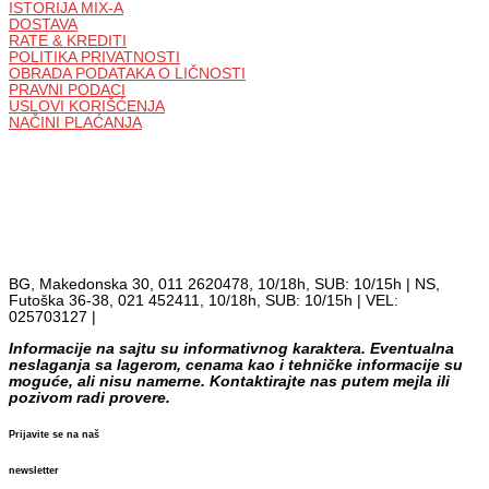
ISTORIJA MIX-A
DOSTAVA
RATE & KREDITI
POLITIKA PRIVATNOSTI
OBRADA PODATAKA O LIČNOSTI
PRAVNI PODACI
USLOVI KORIŠĆENJA
NAČINI PLAĆANJA
BG, Makedonska 30, 011 2620478, 10/18h, SUB: 10/15h | NS,
Futoška 36-38, 021 452411, 10/18h, SUB: 10/15h | VEL:
025703127 |
info@mixmusic-company.com
Informacije na sajtu su informativnog karaktera. Eventualna
neslaganja sa lagerom, cenama kao i tehničke informacije su
moguće, ali nisu namerne. Kontaktirajte nas putem mejla ili
pozivom radi provere.
Prijavite se na naš
newsletter