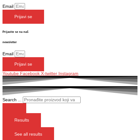
Email
Prijavi se
Prijavite se na naš
newsletter
Email
Prijavi se
Youtube
Facebook
X-twitter
Instagram
Search ...
Results
See all results