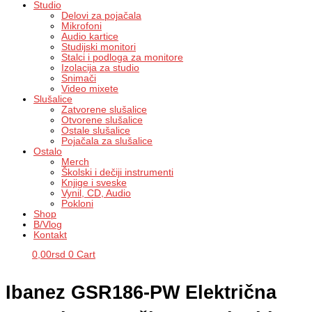
Studio
Delovi za pojačala
Mikrofoni
Audio kartice
Studijski monitori
Stalci i podloga za monitore
Izolacija za studio
Snimači
Video mixete
Slušalice
Zatvorene slušalice
Otvorene slušalice
Ostale slušalice
Pojačala za slušalice
Ostalo
Merch
Školski i dečiji instrumenti
Knjige i sveske
Vynil, CD, Audio
Pokloni
Shop
B/Vlog
Kontakt
0,00
rsd
0
Cart
Ibanez GSR186-PW Električna