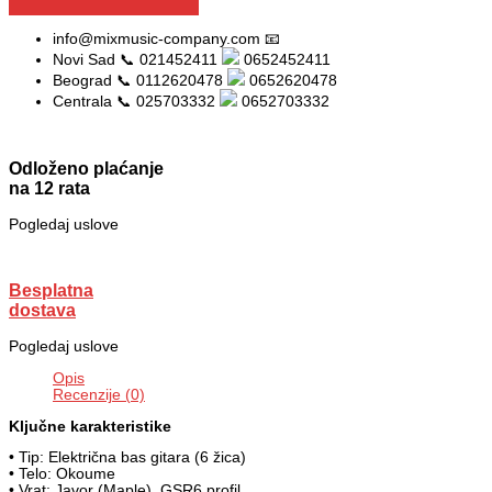
info@mixmusic-company.com 📧
Novi Sad 📞 021452411
0652452411
Beograd 📞 0112620478
0652620478
Centrala 📞 025703332
0652703332
Odloženo plaćanje
na 12 rata
Pogledaj uslove
Besplatna
dostava
Pogledaj uslove
Opis
Recenzije (0)
Ključne karakteristike
• Tip: Električna bas gitara (6 žica)
• Telo: Okoume
• Vrat: Javor (Maple), GSR6 profil