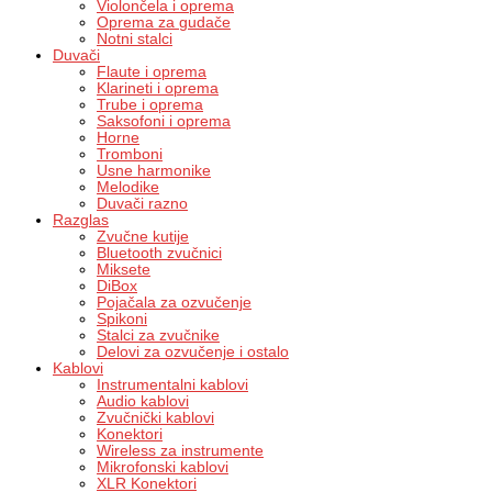
Violončela i oprema
Oprema za gudače
Notni stalci
Duvači
Flaute i oprema
Klarineti i oprema
Trube i oprema
Saksofoni i oprema
Horne
Tromboni
Usne harmonike
Melodike
Duvači razno
Razglas
Zvučne kutije
Bluetooth zvučnici
Miksete
DiBox
Pojačala za ozvučenje
Spikoni
Stalci za zvučnike
Delovi za ozvučenje i ostalo
Kablovi
Instrumentalni kablovi
Audio kablovi
Zvučnički kablovi
Konektori
Wireless za instrumente
Mikrofonski kablovi
XLR Konektori