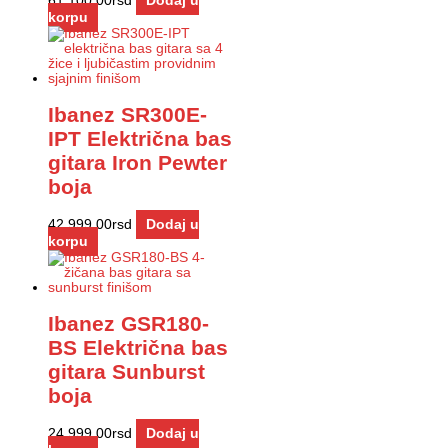
61.100,00
rsd
Dodaj u
korpu
Ibanez SR300E-
IPT Električna bas
gitara Iron Pewter
boja
42.999,00
rsd
Dodaj u
korpu
Ibanez GSR180-
BS Električna bas
gitara Sunburst
boja
24.999,00
rsd
Dodaj u