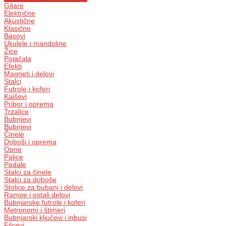
Gitare
Električne
Akustične
Klasične
Basovi
Ukulele i mandoline
Žice
Pojačala
Efekti
Magneti i delovi
Stalci
Futrole i koferi
Kaiševi
Pribor i oprema
Trzalice
Bubnjevi
Bubnjevi
Činele
Doboši i oprema
Opne
Palice
Pedale
Stalci za činele
Stalci za doboše
Stolice za bubanj i delovi
Rampe i ostali delovi
Bubnjarske futrole i koferi
Metronomi i štimeri
Bubnjarski ključevi i inbusi
Filcevi