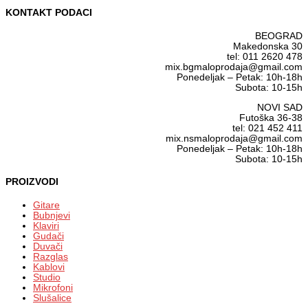
KONTAKT PODACI
BEOGRAD
Makedonska 30
tel: 011 2620 478
mix.bgmaloprodaja@gmail.com
Ponedeljak – Petak: 10h-18h
Subota: 10-15h
NOVI SAD
Futoška 36-38
tel: 021 452 411
mix.nsmaloprodaja@gmail.com
Ponedeljak – Petak: 10h-18h
Subota: 10-15h
PROIZVODI
Gitare
Bubnjevi
Klaviri
Gudači
Duvači
Razglas
Kablovi
Studio
Mikrofoni
Slušalice