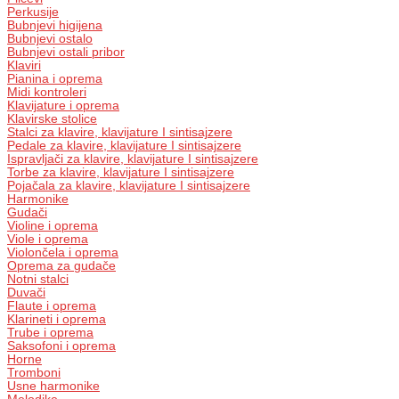
Perkusije
Bubnjevi higijena
Bubnjevi ostalo
Bubnjevi ostali pribor
Klaviri
Pianina i oprema
Midi kontroleri
Klavijature i oprema
Klavirske stolice
Stalci za klavire, klavijature I sintisajzere
Pedale za klavire, klavijature I sintisajzere
Ispravljači za klavire, klavijature I sintisajzere
Torbe za klavire, klavijature I sintisajzere
Pojačala za klavire, klavijature I sintisajzere
Harmonike
Gudači
Violine i oprema
Viole i oprema
Violončela i oprema
Oprema za gudače
Notni stalci
Duvači
Flaute i oprema
Klarineti i oprema
Trube i oprema
Saksofoni i oprema
Horne
Tromboni
Usne harmonike