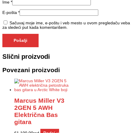
Ime
*
E-pošta
*
Sačuvaj moje ime, e-poštu i veb mesto u ovom pregledaču veba
za sledeći put kada komentarišem.
Slični proizvodi
Povezani proizvodi
Marcus Miller V3
2GEN 5 AWH
Električna Bas
gitara