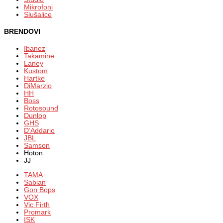
Mikrofoni
Slušalice
BRENDOVI
Ibanez
Takamine
Laney
Kustom
Hartke
DiMarzio
HH
Boss
Rotosound
Dunlop
GHS
D’Addario
JBL
Samson
Hoton
JJ
TAMA
Sabian
Gon Bops
VOX
Vic Firth
Promark
ISK