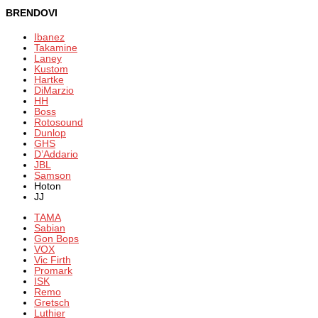
BRENDOVI
Ibanez
Takamine
Laney
Kustom
Hartke
DiMarzio
HH
Boss
Rotosound
Dunlop
GHS
D’Addario
JBL
Samson
Hoton
JJ
TAMA
Sabian
Gon Bops
VOX
Vic Firth
Promark
ISK
Remo
Gretsch
Luthier