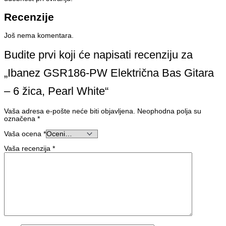
Recenzije
Još nema komentara.
Budite prvi koji će napisati recenziju za
„Ibanez GSR186-PW Električna Bas Gitara
– 6 žica, Pearl White“
Vaša adresa e-pošte neće biti objavljena.
Neophodna polja su
označena
*
Vaša ocena
*
Vaša recenzija
*