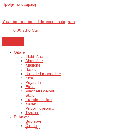
Пређи на садржај
BG, Makedonska 30,
011 2620478, PON/PET: 10/18h, SUB: 10/
15h|
NS, Futoška 36-38,
021 452411, 10-18h, SUB 10h-15h
| VEL:
025703127
|
info@mixmusic-company.com
|
Youtube
Facebook
File-excel
Instagram
0,00
rsd
0
Cart
Gitare
Električne
Akustične
Klasične
Basovi
Ukulele i mandoline
Žice
Pojačala
Efekti
Magneti i delovi
Stalci
Futrole i koferi
Kaiševi
Pribor i oprema
Trzalice
Bubnjevi
Bubnjevi
Činele