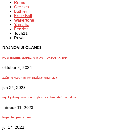
Remo
Gretsch
Luthier
Ernie Ball
Wakertone
Yamaha
Fender
Tech21
Rowin
NAJNOVIJI ČLANCI
NOVI IBANEZ MODELI U MIXU – OKTOBAR 2024
oktobar 4, 2024
Zašto je Martin miller značajan gitarista?
jun 24, 2023
top 3 pristupačne Ibanez gitare sa „bogatim“ izgledom
februar 11, 2023
Kupovina prve gitare
jul 17, 2022