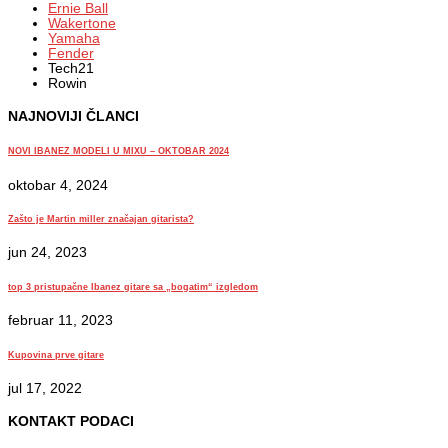
Ernie Ball
Wakertone
Yamaha
Fender
Tech21
Rowin
NAJNOVIJI ČLANCI
NOVI IBANEZ MODELI U MIXU – OKTOBAR 2024
oktobar 4, 2024
Zašto je Martin miller značajan gitarista?
jun 24, 2023
top 3 pristupačne Ibanez gitare sa „bogatim“ izgledom
februar 11, 2023
Kupovina prve gitare
jul 17, 2022
KONTAKT PODACI