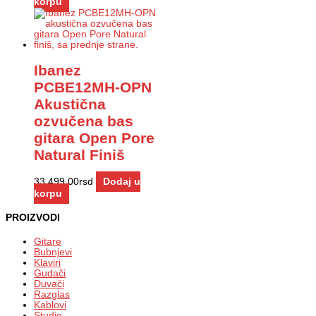
korpu
Ibanez
PCBE12MH-OPN
Akustična
ozvučena bas
gitara Open Pore
Natural Finiš
33.499,00
rsd
Dodaj u
korpu
PROIZVODI
Gitare
Bubnjevi
Klaviri
Gudači
Duvači
Razglas
Kablovi
Studio