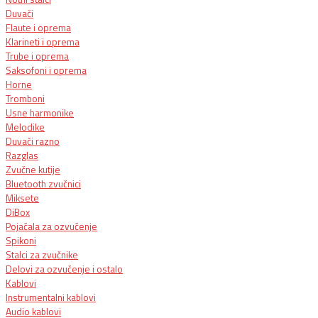
Duvači
Flaute i oprema
Klarineti i oprema
Trube i oprema
Saksofoni i oprema
Horne
Tromboni
Usne harmonike
Melodike
Duvači razno
Razglas
Zvučne kutije
Bluetooth zvučnici
Miksete
DiBox
Pojačala za ozvučenje
Spikoni
Stalci za zvučnike
Delovi za ozvučenje i ostalo
Kablovi
Instrumentalni kablovi
Audio kablovi