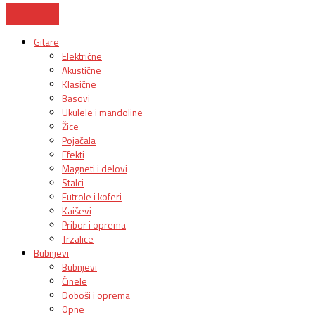
Gitare
Električne
Akustične
Klasične
Basovi
Ukulele i mandoline
Žice
Pojačala
Efekti
Magneti i delovi
Stalci
Futrole i koferi
Kaiševi
Pribor i oprema
Trzalice
Bubnjevi
Bubnjevi
Činele
Doboši i oprema
Opne