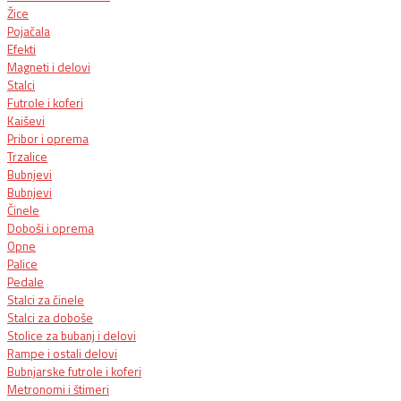
Žice
Pojačala
Efekti
Magneti i delovi
Stalci
Futrole i koferi
Kaiševi
Pribor i oprema
Trzalice
Bubnjevi
Bubnjevi
Činele
Doboši i oprema
Opne
Palice
Pedale
Stalci za činele
Stalci za doboše
Stolice za bubanj i delovi
Rampe i ostali delovi
Bubnjarske futrole i koferi
Metronomi i štimeri