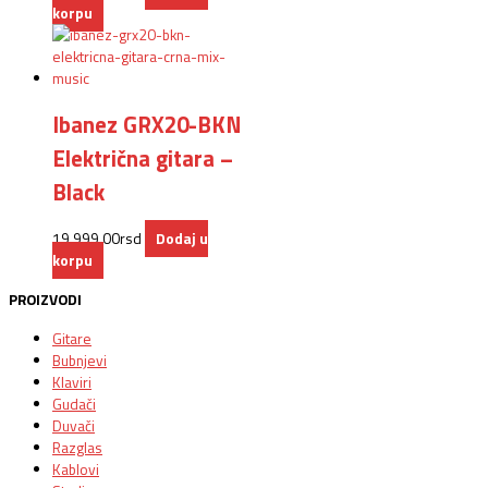
korpu
Ibanez GRX20-BKN
Električna gitara –
Black
19.999,00
rsd
Dodaj u
korpu
PROIZVODI
Gitare
Bubnjevi
Klaviri
Gudači
Duvači
Razglas
Kablovi