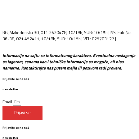
BG, Makedonska 30, 011 2620478, 10/18h, SUB: 10/15h | NS, Futoška
36-38, 021 452411, 10/18h, SUB: 10/15h | VEL: 025703127 |
info@mixmusic-company.com
Informacije na sajtu su informativnog karaktera. Eventualna neslaganja
sa lagerom, cenama kao i tehničke informacije su moguće, ali nisu
namerne. Kontaktirajte nas putem mejla ili pozivom radi provere.
Prijavite se na naš
newsletter
Email
Prijavi se
Prijavite se na naš
newsletter