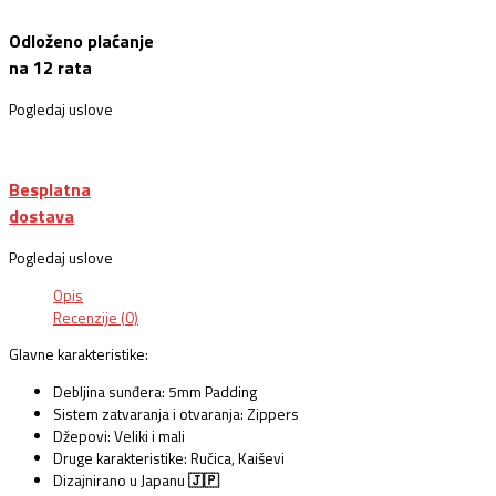
Odloženo plaćanje
na 12 rata
Pogledaj uslove
Besplatna
dostava
Pogledaj uslove
Opis
Recenzije (0)
Glavne karakteristike:
Debljina sunđera: 5mm Padding
Sistem zatvaranja i otvaranja: Zippers
Džepovi: Veliki i mali
Druge karakteristike: Ručica, Kaiševi
Dizajnirano u Japanu
🇯🇵