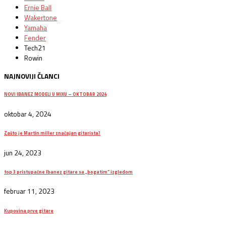
Ernie Ball
Wakertone
Yamaha
Fender
Tech21
Rowin
NAJNOVIJI ČLANCI
NOVI IBANEZ MODELI U MIXU – OKTOBAR 2024
oktobar 4, 2024
Zašto je Martin miller značajan gitarista?
jun 24, 2023
top 3 pristupačne Ibanez gitare sa „bogatim“ izgledom
februar 11, 2023
Kupovina prve gitare