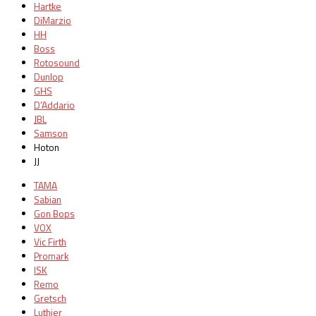
Hartke
DiMarzio
HH
Boss
Rotosound
Dunlop
GHS
D’Addario
JBL
Samson
Hoton
JJ
TAMA
Sabian
Gon Bops
VOX
Vic Firth
Promark
ISK
Remo
Gretsch
Luthier