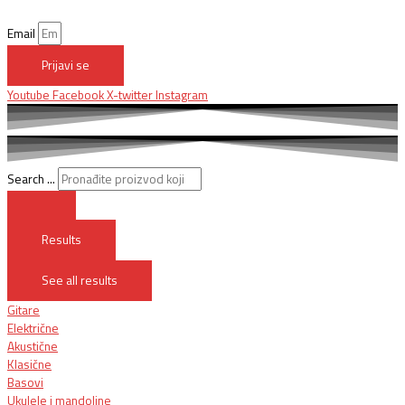
Email
Prijavi se
Youtube
Facebook
X-twitter
Instagram
Search ...
Results
See all results
Gitare
Električne
Akustične
Klasične
Basovi
Ukulele i mandoline