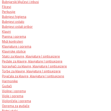
Bubnjarski ključevi i inbusi
Filcevi
Perkusije
Bubnjevi higijena
Bubnjevi ostalo
Bubnjevi ostali pribor
Klaviri
Pianina i oprema
Midi kontroleri
Klavijature i oprema
Klavirske stolice
Stalci za klavire, klavijature I sintisajzere
Pedale za klavire, klavijature I sintisajzere
Ispravljači za klavire, klavijature I sintisajzere
Torbe za klavire, klavijature I sintisajzere
Pojačala za klavire, klavijature I sintisajzere
Harmonike
Gudači
Violine i oprema
Viole i oprema
Violončela i oprema
Oprema za gudače
Notni stalci