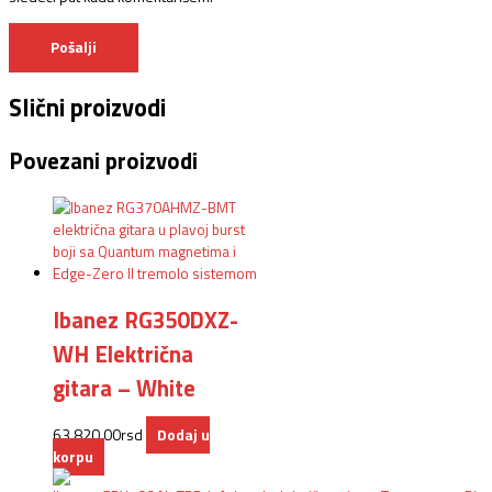
Slični proizvodi
Povezani proizvodi
Ibanez RG350DXZ-
WH Električna
gitara – White
63.820,00
rsd
Dodaj u
korpu