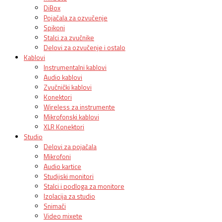
DiBox
Pojačala za ozvučenje
Spikoni
Stalci za zvučnike
Delovi za ozvučenje i ostalo
Kablovi
Instrumentalni kablovi
Audio kablovi
Zvučnički kablovi
Konektori
Wireless za instrumente
Mikrofonski kablovi
XLR Konektori
Studio
Delovi za pojačala
Mikrofoni
Audio kartice
Studijski monitori
Stalci i podloga za monitore
Izolacija za studio
Snimači
Video mixete