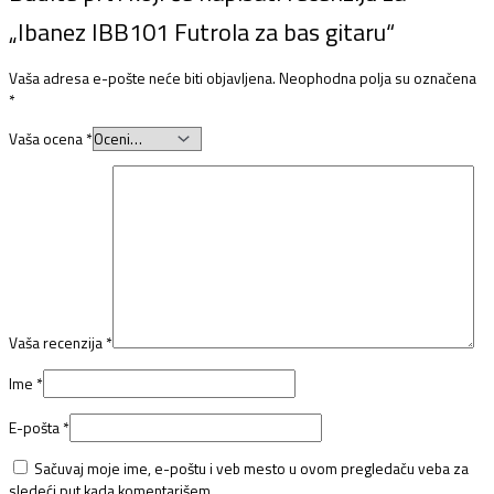
„Ibanez IBB101 Futrola za bas gitaru“
Vaša adresa e-pošte neće biti objavljena.
Neophodna polja su označena
*
Vaša ocena
*
Vaša recenzija
*
Ime
*
E-pošta
*
Sačuvaj moje ime, e-poštu i veb mesto u ovom pregledaču veba za
sledeći put kada komentarišem.