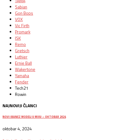
TAMA
Sabian
Gon Bops
VOX
Vic Firth
Promark
ISK
Remo
Gretsch
Luthier
Ernie Ball
Wakertone
Yamaha
Fender
Tech21
Rowin
NAJNOVIJI ČLANCI
NOVI IBANEZ MODELI U MIXU – OKTOBAR 2024
oktobar 4, 2024