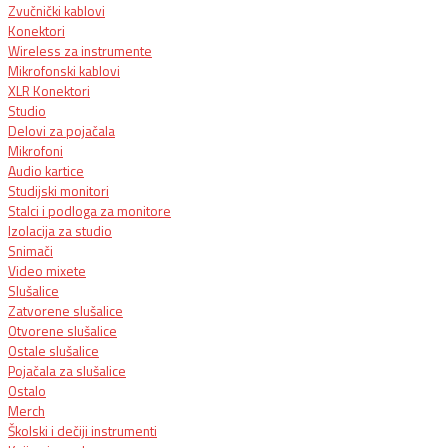
Zvučnički kablovi
Konektori
Wireless za instrumente
Mikrofonski kablovi
XLR Konektori
Studio
Delovi za pojačala
Mikrofoni
Audio kartice
Studijski monitori
Stalci i podloga za monitore
Izolacija za studio
Snimači
Video mixete
Slušalice
Zatvorene slušalice
Otvorene slušalice
Ostale slušalice
Pojačala za slušalice
Ostalo
Merch
Školski i dečiji instrumenti