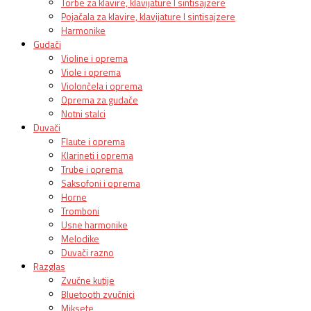
Torbe za klavire, klavijature I sintisajzere
Pojačala za klavire, klavijature I sintisajzere
Harmonike
Gudači
Violine i oprema
Viole i oprema
Violončela i oprema
Oprema za gudače
Notni stalci
Duvači
Flaute i oprema
Klarineti i oprema
Trube i oprema
Saksofoni i oprema
Horne
Tromboni
Usne harmonike
Melodike
Duvači razno
Razglas
Zvučne kutije
Bluetooth zvučnici
Miksete