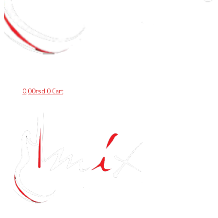
0,00
rsd
0
Cart