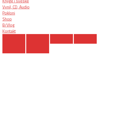
Knjige i sveske
Vynil, CD, Audio
Pokloni
Shop
B/Vlog
Kontakt