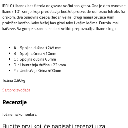
IBB101 Ibanez bas futrola odgovara većini bas gitara. Ona je deo osnovne
Ibanez 101 serije, koja predstavlja budžet proizvode odnosno futrole. Sa
drškom, dva osnovna džepa (Jedan veliki i drugi manji) pružiće Vam
praktičan konfor- kako Vašoj bas gitari tako i vašim leđima. Futrola ima i
kaiševe. Sa gornje strane se nalazi veliki i prepoznatljivi Ibanez logo.
A：Spoljna dužina 1245 mm
B：Spoljna širina 410mm
C：Spoljna dubina 65mm
D：Unutrašnja dužina 1235mm
E：Unutrašnja širina 400mm
Težina 0.80kg
Sajt proizvođača
Recenzije
Još nema komentara.
Budite prvi koji će napisati recenziju za