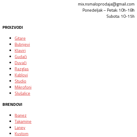
mix.nsmaloprodaja@gmail.com
Ponedeljak – Petak: 10h-18h
Subota: 10-15h
PROIZVODI
Gitare
Bubnjevi
Klaviri
Gudači
Duvači
Razglas
Kablovi
Studio
Mikrofoni
Slušalice
BRENDOVI
Ibanez
Takamine
Laney
Kustom