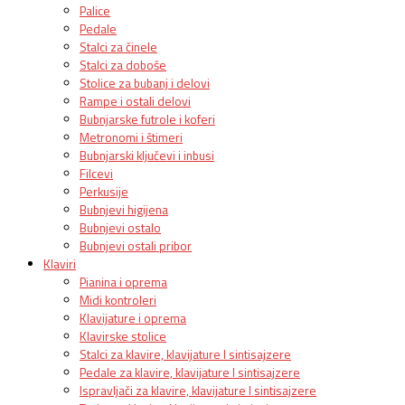
Palice
Pedale
Stalci za činele
Stalci za doboše
Stolice za bubanj i delovi
Rampe i ostali delovi
Bubnjarske futrole i koferi
Metronomi i štimeri
Bubnjarski ključevi i inbusi
Filcevi
Perkusije
Bubnjevi higijena
Bubnjevi ostalo
Bubnjevi ostali pribor
Klaviri
Pianina i oprema
Midi kontroleri
Klavijature i oprema
Klavirske stolice
Stalci za klavire, klavijature I sintisajzere
Pedale za klavire, klavijature I sintisajzere
Ispravljači za klavire, klavijature I sintisajzere