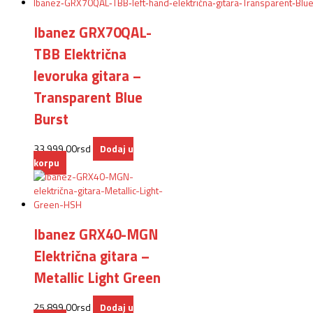
Ibanez GRX70QAL-
TBB Električna
levoruka gitara –
Transparent Blue
Burst
33.999,00
rsd
Dodaj u
korpu
Ibanez GRX40-MGN
Električna gitara –
Metallic Light Green
25.899,00
rsd
Dodaj u