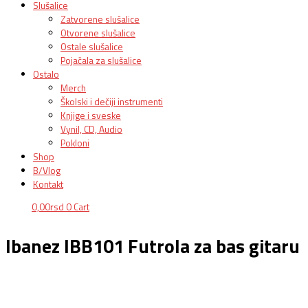
Slušalice
Zatvorene slušalice
Otvorene slušalice
Ostale slušalice
Pojačala za slušalice
Ostalo
Merch
Školski i dečiji instrumenti
Knjige i sveske
Vynil, CD, Audio
Pokloni
Shop
B/Vlog
Kontakt
0,00
rsd
0
Cart
Ibanez IBB101 Futrola za bas gitaru