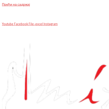
Пређи на садржај
BG, Makedonska 30,
011 2620478, PON/PET: 10/18h, SUB: 10/
15h| NS,
Futoška 36-38,
021 452411, 10-18h, SUB 10h-15h
| VEL:
025703127
|
info@mixmusic-company.com
|
Youtube
Facebook
File-excel
Instagram