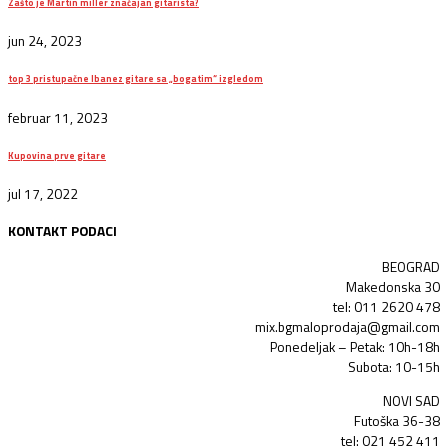
Zašto je Martin miller značajan gitarista?
jun 24, 2023
top 3 pristupačne Ibanez gitare sa „bogatim“ izgledom
februar 11, 2023
Kupovina prve gitare
jul 17, 2022
KONTAKT PODACI
BEOGRAD
Makedonska 30
tel: 011 2620 478
mix.bgmaloprodaja@gmail.com
Ponedeljak – Petak: 10h-18h
Subota: 10-15h
NOVI SAD
Futoška 36-38
tel: 021 452 411