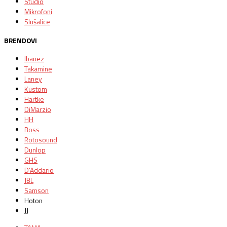
Studio
Mikrofoni
Slušalice
BRENDOVI
Ibanez
Takamine
Laney
Kustom
Hartke
DiMarzio
HH
Boss
Rotosound
Dunlop
GHS
D’Addario
JBL
Samson
Hoton
JJ