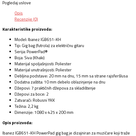
Pogledaj uslove
Opis
Recenzije (0)
Karakteristike proizvoda:
Model: Ibanez IGB651-KH
Tip: Gig bag (futrola) za električnu gitaru
Serija: PowerPad®
Boja: Siva (Khaki)
Materijal spoljašnjosti: Poliester
Materijal unutrašnjosti: Poliester
Debljina podstave: 20 mm na dnu, 15 mm sa strane rajsferšlusa
Dodatna zaštita: 10 mm debelo oblazinjenje na dnu
Džepovi: 7 praktičnih džepova za skladištenje
Džepovi za boce: 2
Zatvarači: Robusni YKK
Težina: 2,2 kg
Dimenzije: 1080 x 425 x 200 mm
Opis proizvoda:
Ibanez IGB651-KH PowerPad gig bag je dizajniran za muzičare koji traže