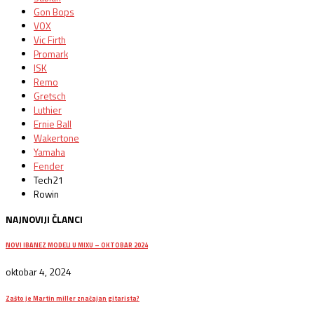
Gon Bops
VOX
Vic Firth
Promark
ISK
Remo
Gretsch
Luthier
Ernie Ball
Wakertone
Yamaha
Fender
Tech21
Rowin
NAJNOVIJI ČLANCI
NOVI IBANEZ MODELI U MIXU – OKTOBAR 2024
oktobar 4, 2024
Zašto je Martin miller značajan gitarista?