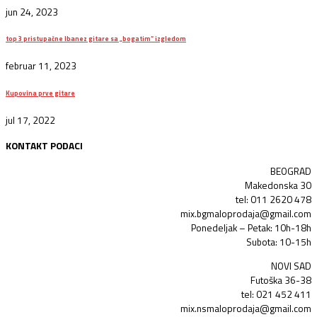
jun 24, 2023
top 3 pristupačne Ibanez gitare sa „bogatim“ izgledom
februar 11, 2023
Kupovina prve gitare
jul 17, 2022
KONTAKT PODACI
BEOGRAD
Makedonska 30
tel: 011 2620 478
mix.bgmaloprodaja@gmail.com
Ponedeljak – Petak: 10h-18h
Subota: 10-15h
NOVI SAD
Futoška 36-38
tel: 021 452 411
mix.nsmaloprodaja@gmail.com