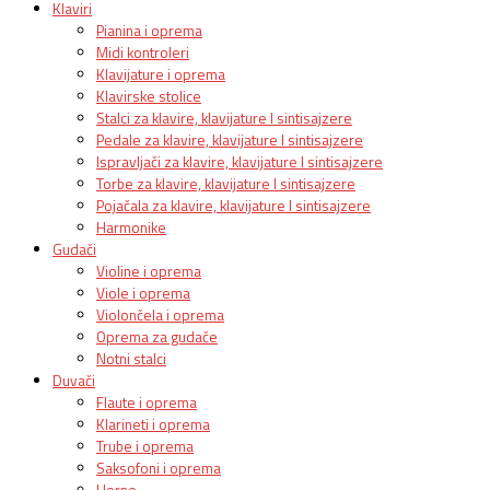
Klaviri
Pianina i oprema
Midi kontroleri
Klavijature i oprema
Klavirske stolice
Stalci za klavire, klavijature I sintisajzere
Pedale za klavire, klavijature I sintisajzere
Ispravljači za klavire, klavijature I sintisajzere
Torbe za klavire, klavijature I sintisajzere
Pojačala za klavire, klavijature I sintisajzere
Harmonike
Gudači
Violine i oprema
Viole i oprema
Violončela i oprema
Oprema za gudače
Notni stalci
Duvači
Flaute i oprema
Klarineti i oprema
Trube i oprema
Saksofoni i oprema
Horne