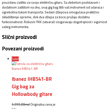
pouzdanu zaštitu za svoju električnu gitaru.
Sa debelom podstavom i
dodatnom zaštitom na dnu, ovaj gig bag štiti vaš instrument od udaraca i
ogrebotina tokom transporta.
Sedam džepova omogućava praktično
skladištenje opreme, dok dva džepa za boce pružaju dodatnu
funkcionalnost.
Robusni YKK zatvarači osiguravaju dugotrajnost i sigurnost
vašeg instrumenta.
Slični proizvodi
Povezani proizvodi
Sale!
Ibanez IHB541-BR
Gig bag za
Hollowbody gitare
5.999,00
rsd
Originalna cena je