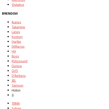
Slušalice
BRENDOVI
Ibanez
Takamine
Laney
Kustom
Hartke
DiMarzio
HH
Boss
Rotosound
Dunlop
GHS
D’Addario
JBL
Samson
Hoton
JJ
TAMA
Sabian