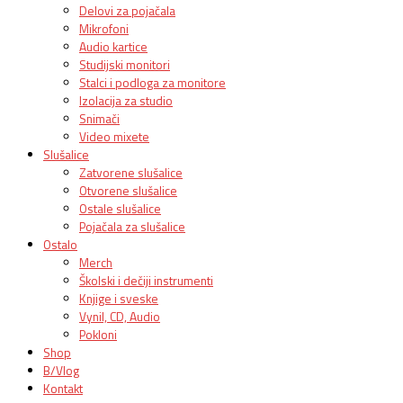
Delovi za pojačala
Mikrofoni
Audio kartice
Studijski monitori
Stalci i podloga za monitore
Izolacija za studio
Snimači
Video mixete
Slušalice
Zatvorene slušalice
Otvorene slušalice
Ostale slušalice
Pojačala za slušalice
Ostalo
Merch
Školski i dečiji instrumenti
Knjige i sveske
Vynil, CD, Audio
Pokloni
Shop
B/Vlog
Kontakt