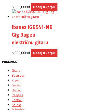
5.999,00
rsd
Dodaj u korpu
Ibanez IGB541-NB
Gig Bag za
električnu gitaru
5.999,00
rsd
Dodaj u korpu
PROIZVODI
Gitare
Bubnjevi
Klaviri
Gudači
Duvači
Razglas
Kablovi
Studio
Mikrofoni