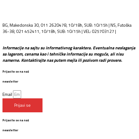
BG, Makedonska 30, 011 2620478, 10/18h, SUB: 10/15h | NS, Futoška
36-38, 021 452411, 10/18h, SUB: 10/15h | VEL: 025703127 |
info@mixmusic-company.com
Informacije na sajtu su informativnog karaktera. Eventualna neslaganja
sa lagerom, cenama kao i tehničke informacije su moguće, ali nisu
namerne. Kontaktirajte nas putem mejla ili pozivom radi provere.
Prijavite se na naš
newsletter
Email
Prijavi se
Prijavite se na naš
newsletter