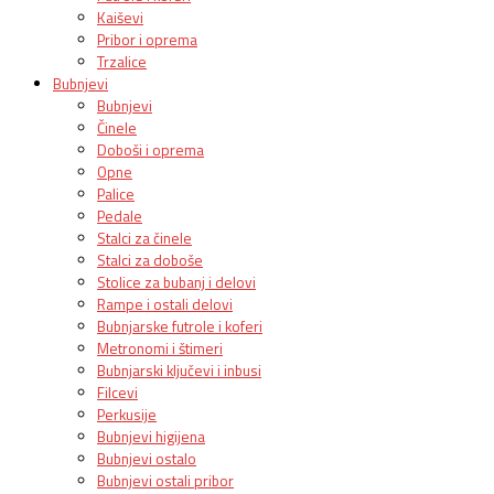
Kaiševi
Pribor i oprema
Trzalice
Bubnjevi
Bubnjevi
Činele
Doboši i oprema
Opne
Palice
Pedale
Stalci za činele
Stalci za doboše
Stolice za bubanj i delovi
Rampe i ostali delovi
Bubnjarske futrole i koferi
Metronomi i štimeri
Bubnjarski ključevi i inbusi
Filcevi
Perkusije
Bubnjevi higijena
Bubnjevi ostalo
Bubnjevi ostali pribor