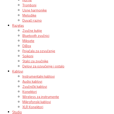
Tromboni
Usne harmonike
Melodike
Duvači razno
Razglas
Zvučne kutije
Bluetooth zvučnici
Miksete
DiBox
Pojačala za ozvučenje
Spikoni
Stalci za zvučnike
Delovi za ozvučenje i ostalo
Kablovi
Instrumentalni kablovi
Audio kablovi
Zvučnički kablovi
Konektori
Wireless za instrumente
Mikrofonski kablovi
XLR Konektori
Studio