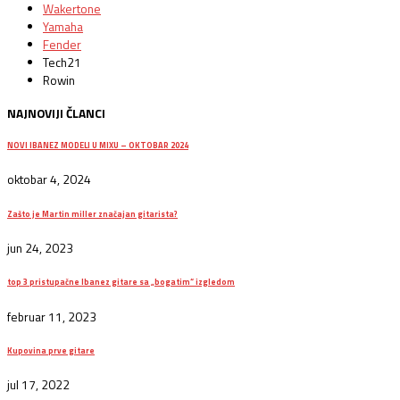
Wakertone
Yamaha
Fender
Tech21
Rowin
NAJNOVIJI ČLANCI
NOVI IBANEZ MODELI U MIXU – OKTOBAR 2024
oktobar 4, 2024
Zašto je Martin miller značajan gitarista?
jun 24, 2023
top 3 pristupačne Ibanez gitare sa „bogatim“ izgledom
februar 11, 2023
Kupovina prve gitare
jul 17, 2022