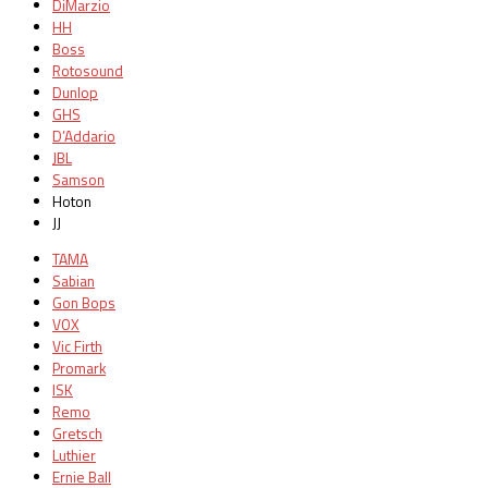
DiMarzio
HH
Boss
Rotosound
Dunlop
GHS
D’Addario
JBL
Samson
Hoton
JJ
TAMA
Sabian
Gon Bops
VOX
Vic Firth
Promark
ISK
Remo
Gretsch
Luthier
Ernie Ball