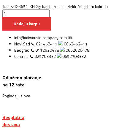
Ibanez IGB651-KH Gig bag futrola za električnu gitaru količina
Dodaj u korpu
info@mixmusic-company.com 📧
Novi Sad 📞 021452411
0652452411
Beograd 📞 0112620478
0652620478
Centrala 📞 025703332
0652703332
Odloženo plaćanje
na 12 rata
Pogledaj uslove
Besplatna
dostava