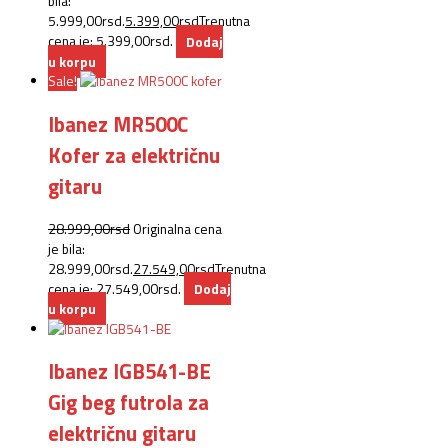
bila:
5.999,00rsd.
5.399,00
rsd
Trenutna
cena je: 5.399,00rsd.
Dodaj
u korpu
Sale!
Ibanez MR500C
Kofer za električnu
gitaru
28.999,00
rsd
Originalna cena
je bila:
28.999,00rsd.
27.549,00
rsd
Trenutna
cena je: 27.549,00rsd.
Dodaj
u korpu
Ibanez IGB541-BE
Gig beg futrola za
električnu gitaru