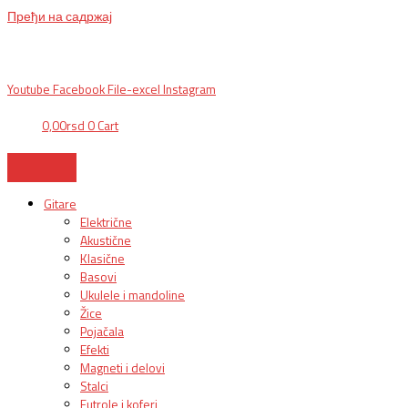
Пређи на садржај
BG, Makedonska 30,
011 2620478, PON/PET: 10/18h, SUB: 10/
15h| NS,
Futoška 36-38,
021 452411, 10-18h, SUB 10h-15h
| VEL:
025703127
|
info@mixmusic-company.com
|
Youtube
Facebook
File-excel
Instagram
0,00
rsd
0
Cart
Gitare
Električne
Akustične
Klasične
Basovi
Ukulele i mandoline
Žice
Pojačala
Efekti
Magneti i delovi
Stalci
Futrole i koferi