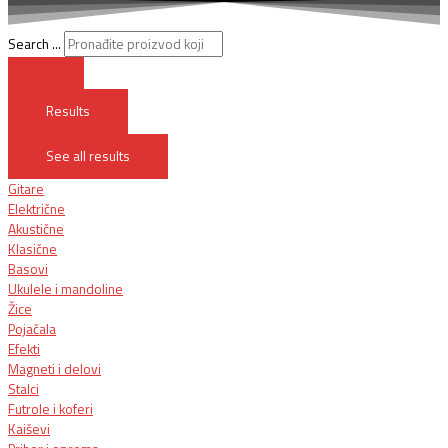
Search ...
Results
See all results
Gitare
Električne
Akustične
Klasične
Basovi
Ukulele i mandoline
Žice
Pojačala
Efekti
Magneti i delovi
Stalci
Futrole i koferi
Kaiševi