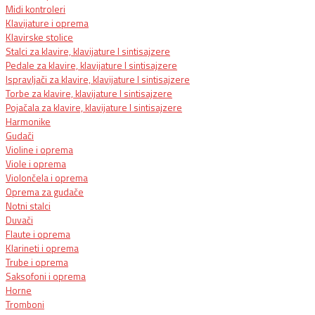
Midi kontroleri
Klavijature i oprema
Klavirske stolice
Stalci za klavire, klavijature I sintisajzere
Pedale za klavire, klavijature I sintisajzere
Ispravljači za klavire, klavijature I sintisajzere
Torbe za klavire, klavijature I sintisajzere
Pojačala za klavire, klavijature I sintisajzere
Harmonike
Gudači
Violine i oprema
Viole i oprema
Violončela i oprema
Oprema za gudače
Notni stalci
Duvači
Flaute i oprema
Klarineti i oprema
Trube i oprema
Saksofoni i oprema
Horne
Tromboni