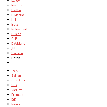
Laney
Kustom
Hartke
DiMarzio
HH
Boss
Rotosound
Dunlop
GHS
D’Addario
JBL
Samson
Hoton
JJ
TAMA
Sabian
Gon Bops
VOX
Vic Firth
Promark
ISK
Remo