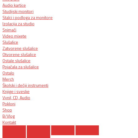
Audio kartice
Studijski monitori
Stalci i podloga za monitore
Izolacija za studio
Snimači
Video mixete
Slušalice
Zatvorene slušalice
Otvorene slušalice
Ostale slušalice
Pojačala za slušalice
Ostalo
Merch
Školski i dečiji instrumenti
Knjige i sveske
Vynil, CD, Audio
Pokloni
Shop
B/Vlog
Kontakt