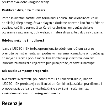
prilikom svakodnevnog korišćenja.
Praktičan dizajn za muzičare
Pored kvalitetne zaštite, ova torba nudi i odličnu funkcionalnost. Veliki
spoljašnji džep omogućava odlaganje dodatne opreme kao što su štimer,
trzalice, kaiš ili rezervne žice. Čvrsti rajsferšlusi omogućavaju lako
otvaranje i zatvaranje, dok kvalitetni materijali garantuju dug vek trajanja.
Udobno nošenje i mobilnost
Ibanez IUBC301-BK torba opremljena je udobnom ručkom za brzo
prenošenje instrumenta, ali i podesivim naramenicama koje omogućavaju
nošenje na leđima poput ranca. Ova kombinacija čini torbu idealnim
izborom za muzičare koji često putuju na probe, časove ili nastupe.
Mix Music Company preporuka
Ako tražite kvalitetnu i pouzdanu torbu za koncert ukulele, Ibanez
IUBC301-BK predstavlja odličan izbor. Kombinacija zaštite, praktičnosti i
prepoznatljivog Ibanez kvaliteta čini je savršenim rešenjem za
svakodnevni transport vašeg instrumenta.
Recenzije