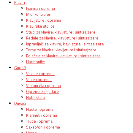
Klaviri
Pianina i oprema
Midi kontroleri
Klavijature i oprema
Klavirske stolice
Stalci za klavire, klavijature I sintisajzere
Pedale za klavire, klavijature I sintisajzere
Ispravljači za klavire, klavijature I sintisajzere
Torbe za klavire, klavijature I sintisajzere
Pojačala za klavire, klavijature I sintisajzere
Harmonike
Gudači
Violine i oprema
Viole i oprema
Violončela i oprema
Oprema za gudače
Notni stalci
Duvači
Flaute i oprema
Klarineti i oprema
Trube i oprema
Saksofoni i oprema
Horne