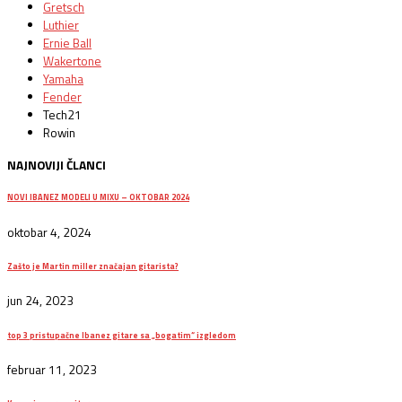
Gretsch
Luthier
Ernie Ball
Wakertone
Yamaha
Fender
Tech21
Rowin
NAJNOVIJI ČLANCI
NOVI IBANEZ MODELI U MIXU – OKTOBAR 2024
oktobar 4, 2024
Zašto je Martin miller značajan gitarista?
jun 24, 2023
top 3 pristupačne Ibanez gitare sa „bogatim“ izgledom
februar 11, 2023