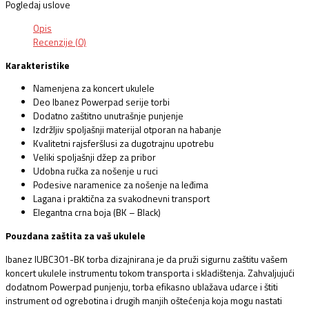
Pogledaj uslove
Opis
Recenzije (0)
Karakteristike
Namenjena za koncert ukulele
Deo Ibanez Powerpad serije torbi
Dodatno zaštitno unutrašnje punjenje
Izdržljiv spoljašnji materijal otporan na habanje
Kvalitetni rajsferšlusi za dugotrajnu upotrebu
Veliki spoljašnji džep za pribor
Udobna ručka za nošenje u ruci
Podesive naramenice za nošenje na leđima
Lagana i praktična za svakodnevni transport
Elegantna crna boja (BK – Black)
Pouzdana zaštita za vaš ukulele
Ibanez IUBC301-BK torba dizajnirana je da pruži sigurnu zaštitu vašem
koncert ukulele instrumentu tokom transporta i skladištenja. Zahvaljujući
dodatnom Powerpad punjenju, torba efikasno ublažava udarce i štiti
instrument od ogrebotina i drugih manjih oštećenja koja mogu nastati