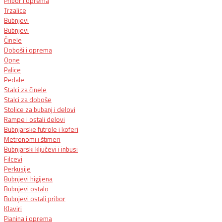
Pribor i oprema
Trzalice
Bubnjevi
Bubnjevi
Činele
Doboši i oprema
Opne
Palice
Pedale
Stalci za činele
Stalci za doboše
Stolice za bubanj i delovi
Rampe i ostali delovi
Bubnjarske futrole i koferi
Metronomi i štimeri
Bubnjarski ključevi i inbusi
Filcevi
Perkusije
Bubnjevi higijena
Bubnjevi ostalo
Bubnjevi ostali pribor
Klaviri
Pianina i oprema