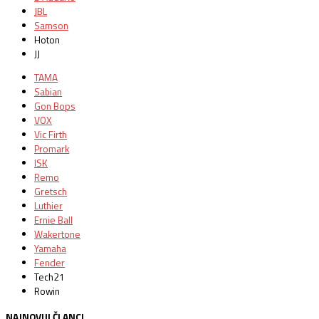
JBL
Samson
Hoton
JJ
TAMA
Sabian
Gon Bops
VOX
Vic Firth
Promark
ISK
Remo
Gretsch
Luthier
Ernie Ball
Wakertone
Yamaha
Fender
Tech21
Rowin
NAJNOVIJI ČLANCI