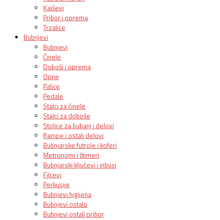
Kaiševi
Pribor i oprema
Trzalice
Bubnjevi
Bubnjevi
Činele
Doboši i oprema
Opne
Palice
Pedale
Stalci za činele
Stalci za doboše
Stolice za bubanj i delovi
Rampe i ostali delovi
Bubnjarske futrole i koferi
Metronomi i štimeri
Bubnjarski ključevi i inbusi
Filcevi
Perkusije
Bubnjevi higijena
Bubnjevi ostalo
Bubnjevi ostali pribor