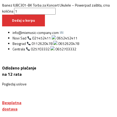
Ibanez IUBC301-BK Torba za Koncert Ukulele – Powerpad zaštita, crna
količina
Dodaj u korpu
info@mixmusic-company.com
Novi Sad
021452411
0652452411
Beograd
0112620478
0652620478
Centrala
025703332
0652703332
Odloženo plaćanje
na 12 rata
Pogledaj uslove
Besplatna
dostava