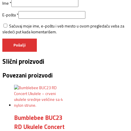
Ime
*
E-pošta
*
Sačuvaj moje ime, e-poštu i veb mesto u ovom pregledaču veba za
sledeći put kada komentarišem.
Slični proizvodi
Povezani proizvodi
Bumblebee BUC23
RD Ukulele Concert