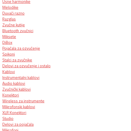
Usne harmonike
Melodike
Duvači razno
Razglas
Zvučne kutije
Bluetooth zvučnici
Miksete
DiBox
Pojačala za ozvučenje
Spikoni
Stalci za zvučnike
Delovi za ozvučenje i ostalo
Kablovi
Instrumentalni kablovi
Audio kablovi
Zvučnički kablovi
Konektori
Wireless za instrumente
Mikrofonski kablovi
XLR Konektori
Studio
Delovi za pojačala
Mikrofoni