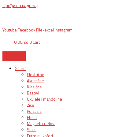
Пређи на садржај
BG, Makedonska 30,
011 2620478, PON/PET: 10/18h, SUB: 10/
15h| NS,
Futoška 36-38,
021 452411, 10-18h, SUB 10h-15h
| VEL:
025703127
|
info@mixmusic-company.com
|
Youtube
Facebook
File-excel
Instagram
0,00
rsd
0
Cart
Gitare
Električne
Akustične
Klasične
Basovi
Ukulele i mandoline
Žice
Pojačala
Efekti
Magneti i delovi
Stalci
Futrole i koferi