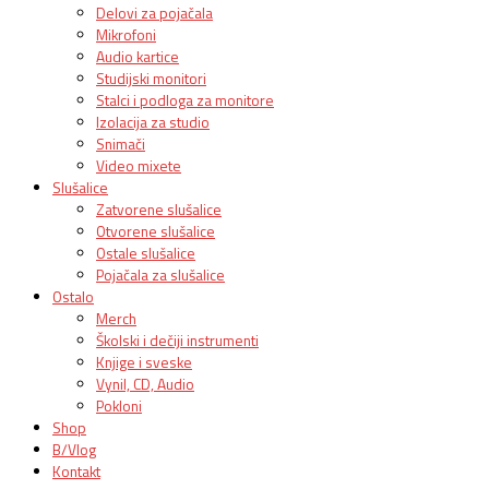
Delovi za pojačala
Mikrofoni
Audio kartice
Studijski monitori
Stalci i podloga za monitore
Izolacija za studio
Snimači
Video mixete
Slušalice
Zatvorene slušalice
Otvorene slušalice
Ostale slušalice
Pojačala za slušalice
Ostalo
Merch
Školski i dečiji instrumenti
Knjige i sveske
Vynil, CD, Audio
Pokloni
Shop
B/Vlog
Kontakt