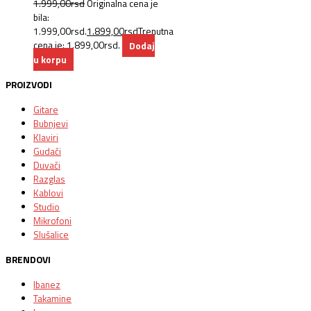
1.999,00
rsd
Originalna cena je
bila:
1.999,00rsd.
1.899,00
rsd
Trenutna
cena je: 1.899,00rsd.
Dodaj
u korpu
PROIZVODI
Gitare
Bubnjevi
Klaviri
Gudači
Duvači
Razglas
Kablovi
Studio
Mikrofoni
Slušalice
BRENDOVI
Ibanez
Takamine