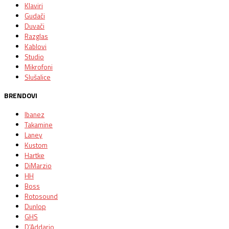
Klaviri
Gudači
Duvači
Razglas
Kablovi
Studio
Mikrofoni
Slušalice
BRENDOVI
Ibanez
Takamine
Laney
Kustom
Hartke
DiMarzio
HH
Boss
Rotosound
Dunlop
GHS
D’Addario