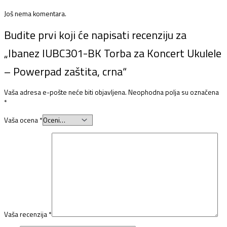
Još nema komentara.
Budite prvi koji će napisati recenziju za
„Ibanez IUBC301-BK Torba za Koncert Ukulele
– Powerpad zaštita, crna“
Vaša adresa e-pošte neće biti objavljena.
Neophodna polja su označena
*
Vaša ocena
*
Vaša recenzija
*