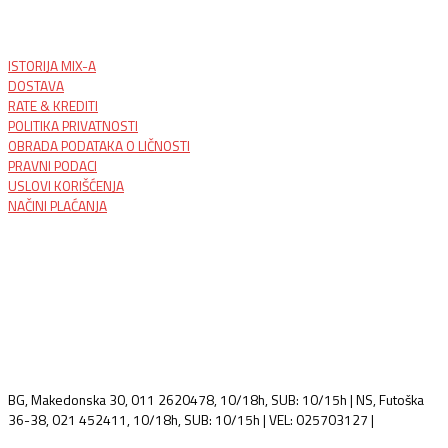
ISTORIJA MIX-A
DOSTAVA
RATE & KREDITI
POLITIKA PRIVATNOSTI
OBRADA PODATAKA O LIČNOSTI
PRAVNI PODACI
USLOVI KORIŠĆENJA
NAČINI PLAĆANJA
BG, Makedonska 30, 011 2620478, 10/18h, SUB: 10/15h | NS, Futoška
36-38, 021 452411, 10/18h, SUB: 10/15h | VEL: 025703127 |
info@mixmusic-company.com