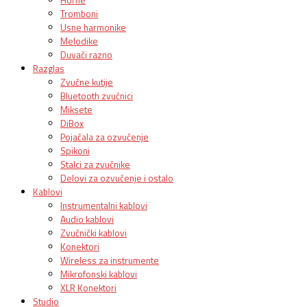
Tromboni
Usne harmonike
Melodike
Duvači razno
Razglas
Zvučne kutije
Bluetooth zvučnici
Miksete
DiBox
Pojačala za ozvučenje
Spikoni
Stalci za zvučnike
Delovi za ozvučenje i ostalo
Kablovi
Instrumentalni kablovi
Audio kablovi
Zvučnički kablovi
Konektori
Wireless za instrumente
Mikrofonski kablovi
XLR Konektori
Studio