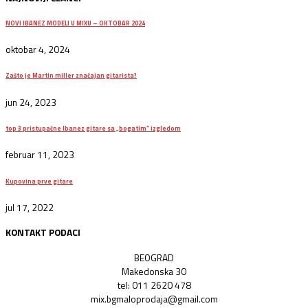
NOVI IBANEZ MODELI U MIXU – OKTOBAR 2024
oktobar 4, 2024
Zašto je Martin miller značajan gitarista?
jun 24, 2023
top 3 pristupačne Ibanez gitare sa „bogatim“ izgledom
februar 11, 2023
Kupovina prve gitare
jul 17, 2022
KONTAKT PODACI
BEOGRAD
Makedonska 30
tel: 011 2620 478
mix.bgmaloprodaja@gmail.com