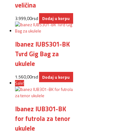
veličina
3.999,00
rsd
Dodaj u korpu
Ibanez IUBS301-BK
Tvrd Gig Bag za
ukulele
1.560,00
rsd
Dodaj u korpu
Sale!
Ibanez IUB301-BK
for futrola za tenor
ukulele