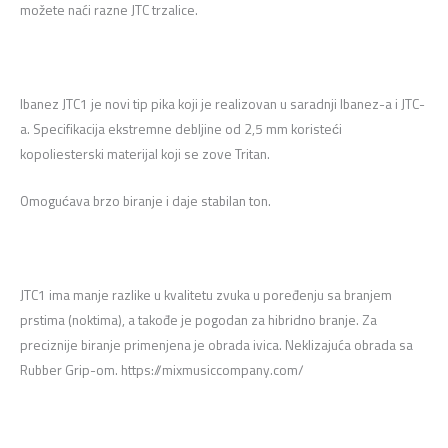
možete naći razne JTC trzalice.
Ibanez JTC1 je novi tip pika koji je realizovan u saradnji Ibanez-a i JTC-
a. Specifikacija ekstremne debljine od 2,5 mm koristeći
kopoliesterski materijal koji se zove Tritan.
Omogućava brzo biranje i daje stabilan ton.
JTC1 ima manje razlike u kvalitetu zvuka u poređenju sa branjem
prstima (noktima), a takođe je pogodan za hibridno branje. Za
preciznije biranje primenjena je obrada ivica. Neklizajuća obrada sa
Rubber Grip-om. https://mixmusiccompany.com/