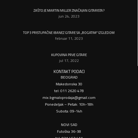
ZAŠTO JE MARTIN MILLER ZNAČAJAN GITARISTA?
jun 24, 2023
TOP 3 PRISTUPAČNE IBANEZ GITARE SA „BOGATIM“ IZGLEDOM
februar 11, 2023
KUPOVINA PRVE GITARE
jul 17, 2022
KONTAKT PODACI
BEOGRAD
Makedonska 30
tel: 011 2620 478
mix.bgmaloprodaja@gmail.com
Ponedeljak – Petak: 10h-18h
Subota: 09-14h
NOVI SAD
Futoška 36-38