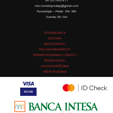
tel: 021 452 411
mix.nsmaloprodaja@gmail.com
Ponedeljak – Petak: 10h-18h
Subota: 09-14h
ISTORIJA MIX-A
DOSTAVA
RATE & KREDITI
POLITIKA PRIVATNOSTI
OBRADA PODATAKA O LIČNOSTI
PRAVNI PODACI
USLOVI KORIŠĆENJA
NAČINI PLAĆANJA