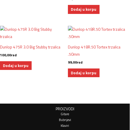
Dodaj u korpu
Dunlop 475R 3.0 Big Stubby trzalica
Dunlop 418R.50 Tortex trzalica
.50mm
100,00
rsd
99,00
rsd
Dodaj u korpu
Dodaj u korpu
PROIZVODI
Gitare
Bubnjevi
Klaviri