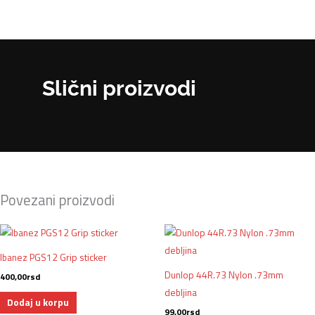
Slični proizvodi
Povezani proizvodi
Ibanez PGS12 Grip sticker
Dunlop 44R.73 Nylon .73mm
400,00
rsd
debljina
Dodaj u korpu
99,00
rsd