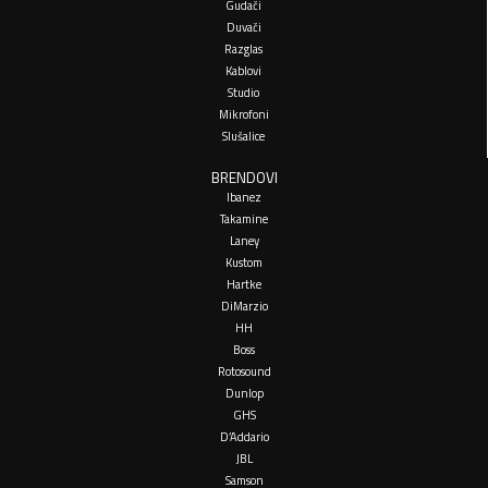
Gudači
Duvači
Razglas
Kablovi
Studio
Mikrofoni
Slušalice
BRENDOVI
Ibanez
Takamine
Laney
Kustom
Hartke
DiMarzio
HH
Boss
Rotosound
Dunlop
GHS
D’Addario
JBL
Samson