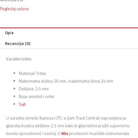
Pogledaj uslove
Opis
Recenzije (0)
Karakteristike:
Materijal: Tritan
Maksimalna dužina 26 mm, maksimalna širina 24 mm
Debljina: 2,5 mm
Boja: ametist i oniks
Sajt
U saradnji između Ibaneza i JTC-a (Jam Track Central) napravljena je
gitarska trzalica debljine 2,5 mm kako bi gitaristima pružili superiornu
tonsku sposobnost i osećaj. U
Mix
prodavnici muzičkih instrumenata