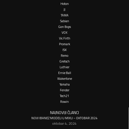
Hoton
JJ
TAMA
Sabian
Gon Bops
VOX
Vic Firth
Promark
ISK
Remo
Gretsch
Luthier
Ernie Ball
Wakertone
Yamaha
Fender
Tech21
Rowin
NAJNOVIJI ČLANCI
NOVI IBANEZ MODELI U MIXU – OKTOBAR 2024
oktobar 4, 2024