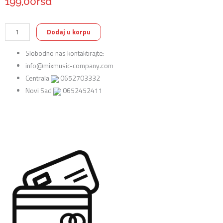
199,00
rsd
Ibanez
Dodaj u korpu
JTC
Slobodno nas kontaktirajte:
1R-
info@mixmusic-company.com
ONX
Centrala
0652703332
Jam
Novi Sad
0652452411
Track
Trzalica
količina