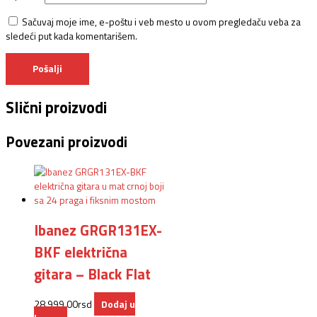
Sačuvaj moje ime, e-poštu i veb mesto u ovom pregledaču veba za
sledeći put kada komentarišem.
Slični proizvodi
Povezani proizvodi
Ibanez GRGR131EX-
BKF električna
gitara – Black Flat
28.999,00
rsd
Dodaj u