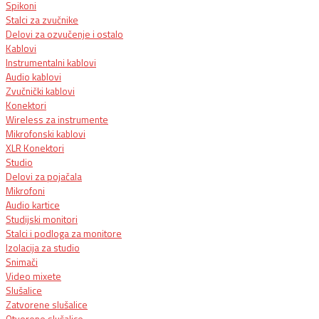
Spikoni
Stalci za zvučnike
Delovi za ozvučenje i ostalo
Kablovi
Instrumentalni kablovi
Audio kablovi
Zvučnički kablovi
Konektori
Wireless za instrumente
Mikrofonski kablovi
XLR Konektori
Studio
Delovi za pojačala
Mikrofoni
Audio kartice
Studijski monitori
Stalci i podloga za monitore
Izolacija za studio
Snimači
Video mixete
Slušalice
Zatvorene slušalice