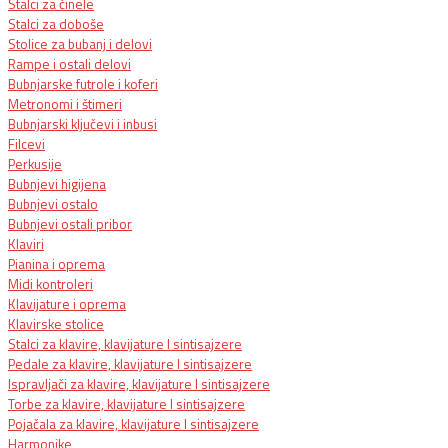
Stalci za činele
Stalci za doboše
Stolice za bubanj i delovi
Rampe i ostali delovi
Bubnjarske futrole i koferi
Metronomi i štimeri
Bubnjarski ključevi i inbusi
Filcevi
Perkusije
Bubnjevi higijena
Bubnjevi ostalo
Bubnjevi ostali pribor
Klaviri
Pianina i oprema
Midi kontroleri
Klavijature i oprema
Klavirske stolice
Stalci za klavire, klavijature I sintisajzere
Pedale za klavire, klavijature I sintisajzere
Ispravljači za klavire, klavijature I sintisajzere
Torbe za klavire, klavijature I sintisajzere
Pojačala za klavire, klavijature I sintisajzere
Harmonike