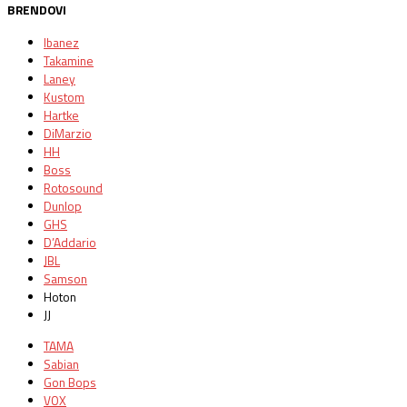
BRENDOVI
Ibanez
Takamine
Laney
Kustom
Hartke
DiMarzio
HH
Boss
Rotosound
Dunlop
GHS
D’Addario
JBL
Samson
Hoton
JJ
TAMA
Sabian
Gon Bops
VOX