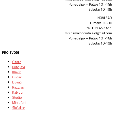
Ponedeljak – Petak: 10h-18h
Subota: 10-15h
NOVI SAD
Futoška 36-38
tel: 021 452 411
mix.nsmaloprodaja@gmail.com
Ponedeljak – Petak: 10h-18h
Subota: 10-15h
PROIZVODI
Gitare
Bubnjevi
Klaviri
Gudači
Duvači
Razglas
Kablovi
Studio
Mikrofoni
Slušalice