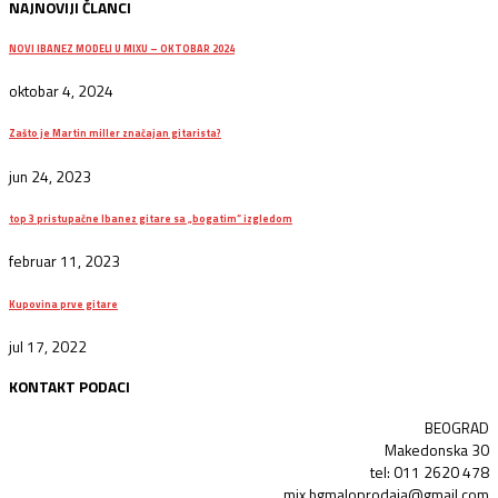
NAJNOVIJI ČLANCI
NOVI IBANEZ MODELI U MIXU – OKTOBAR 2024
oktobar 4, 2024
Zašto je Martin miller značajan gitarista?
jun 24, 2023
top 3 pristupačne Ibanez gitare sa „bogatim“ izgledom
februar 11, 2023
Kupovina prve gitare
jul 17, 2022
KONTAKT PODACI
BEOGRAD
Makedonska 30
tel: 011 2620 478
mix.bgmaloprodaja@gmail.com