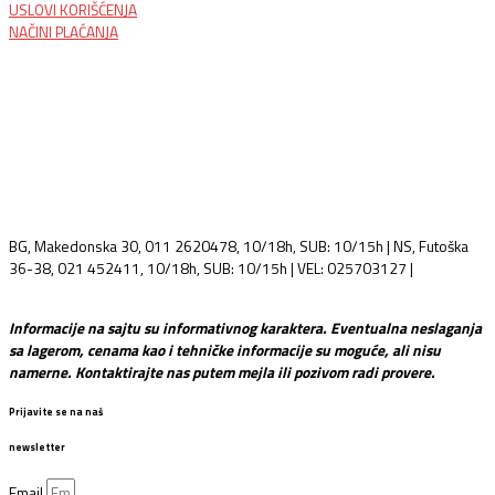
USLOVI KORIŠĆENJA
NAČINI PLAĆANJA
BG, Makedonska 30, 011 2620478, 10/18h, SUB: 10/15h | NS, Futoška
36-38, 021 452411, 10/18h, SUB: 10/15h | VEL: 025703127 |
info@mixmusic-company.com
Informacije na sajtu su informativnog karaktera. Eventualna neslaganja
sa lagerom, cenama kao i tehničke informacije su moguće, ali nisu
namerne. Kontaktirajte nas putem mejla ili pozivom radi provere.
Prijavite se na naš
newsletter
Email