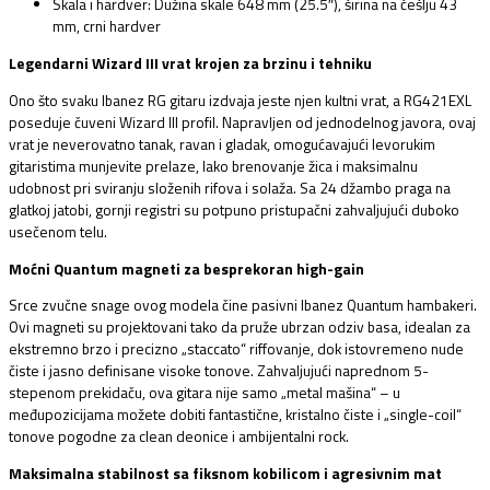
Skala i hardver:
Dužina skale 648 mm (25.
5″),
širina na češlju 43
mm,
crni hardver
Legendarni Wizard III vrat krojen za brzinu i tehniku
Ono što svaku Ibanez RG gitaru izdvaja jeste njen kultni vrat,
a RG421EXL
poseduje čuveni Wizard III profil.
Napravljen od jednodelnog javora,
ovaj
vrat je neverovatno tanak,
ravan i gladak,
omogućavajući levorukim
gitaristima munjevite prelaze,
lako brenovanje žica i maksimalnu
udobnost pri sviranju složenih rifova i solaža.
Sa 24 džambo praga na
glatkoj jatobi,
gornji registri su potpuno pristupačni zahvaljujući duboko
usečenom telu.
Moćni Quantum magneti za besprekoran high-gain
Srce zvučne snage ovog modela čine pasivni Ibanez Quantum hambakeri.
Ovi magneti su projektovani tako da pruže ubrzan odziv basa,
idealan za
ekstremno brzo i precizno „staccato“ riffovanje,
dok istovremeno nude
čiste i jasno definisane visoke tonove.
Zahvaljujući naprednom 5-
stepenom prekidaču,
ova gitara nije samo „metal mašina“ – u
međupozicijama možete dobiti fantastične,
kristalno čiste i „single-coil“
tonove pogodne za clean deonice i ambijentalni rock.
Maksimalna stabilnost sa fiksnom kobilicom i agresivnim mat