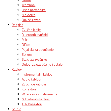
Tromboni
Usne harmonike
Melodike
Duvači razno
Razglas
Zvučne kutije
Bluetooth zvučnici
Miksete
DiBox
Pojačala za ozvučenje
Spikoni
Stalci za zvučnike
Delovi za ozvučenje i ostalo
Kablovi
Instrumentalni kablovi
Audio kablovi
Zvučnički kablovi
Konektori
Wireless za instrumente
Mikrofonski kablovi
XLR Konektori
Studio