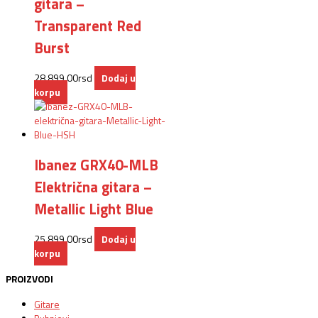
gitara –
Transparent Red
Burst
28.899,00
rsd
Dodaj u
korpu
Ibanez GRX40-MLB
Električna gitara –
Metallic Light Blue
25.899,00
rsd
Dodaj u
korpu
PROIZVODI
Gitare