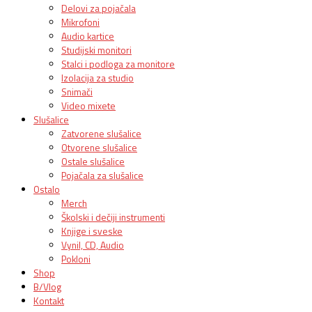
Delovi za pojačala
Mikrofoni
Audio kartice
Studijski monitori
Stalci i podloga za monitore
Izolacija za studio
Snimači
Video mixete
Slušalice
Zatvorene slušalice
Otvorene slušalice
Ostale slušalice
Pojačala za slušalice
Ostalo
Merch
Školski i dečiji instrumenti
Knjige i sveske
Vynil, CD, Audio
Pokloni
Shop
B/Vlog
Kontakt