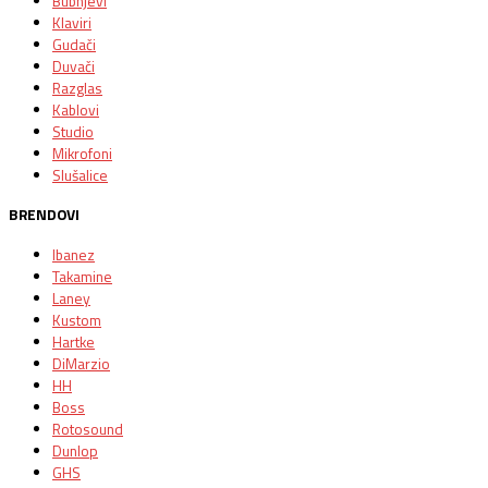
Bubnjevi
Klaviri
Gudači
Duvači
Razglas
Kablovi
Studio
Mikrofoni
Slušalice
BRENDOVI
Ibanez
Takamine
Laney
Kustom
Hartke
DiMarzio
HH
Boss
Rotosound
Dunlop
GHS