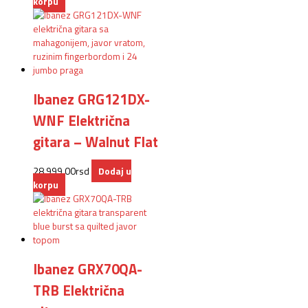
korpu
Ibanez GRG121DX-
WNF Električna
gitara – Walnut Flat
28.999,00
rsd
Dodaj u
korpu
Ibanez GRX70QA-
TRB Električna