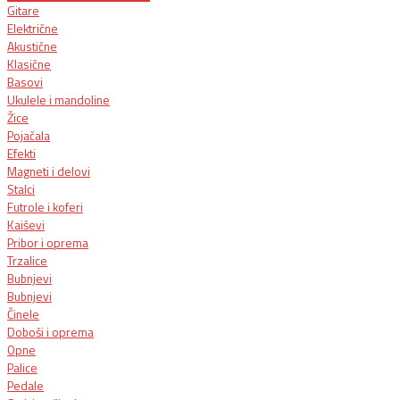
Gitare
Električne
Akustične
Klasične
Basovi
Ukulele i mandoline
Žice
Pojačala
Efekti
Magneti i delovi
Stalci
Futrole i koferi
Kaiševi
Pribor i oprema
Trzalice
Bubnjevi
Bubnjevi
Činele
Doboši i oprema
Opne
Palice
Pedale