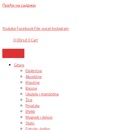
Пређи на садржај
BG, Makedonska 30,
011 2620478, PON/PET: 10/18h, SUB: 10/
15h| NS,
Futoška 36-38,
021 452411, 10-18h, SUB 10h-15h
| VEL:
025703127
|
info@mixmusic-company.com
|
Youtube
Facebook
File-excel
Instagram
0,00
rsd
0
Cart
Gitare
Električne
Akustične
Klasične
Basovi
Ukulele i mandoline
Žice
Pojačala
Efekti
Magneti i delovi
Stalci
Futrole i koferi