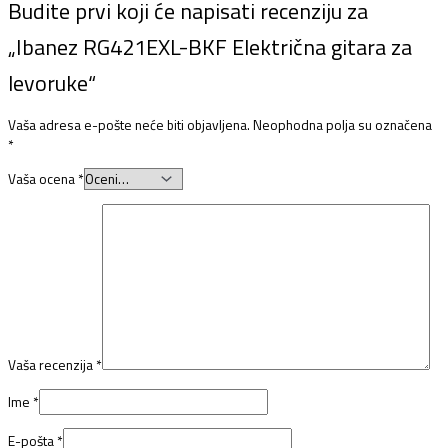
Budite prvi koji će napisati recenziju za
„Ibanez RG421EXL-BKF Električna gitara za
levoruke“
Vaša adresa e-pošte neće biti objavljena.
Neophodna polja su označena
*
Vaša ocena
*
Vaša recenzija
*
Ime
*
E-pošta
*