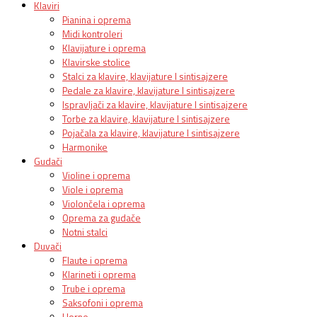
Klaviri
Pianina i oprema
Midi kontroleri
Klavijature i oprema
Klavirske stolice
Stalci za klavire, klavijature I sintisajzere
Pedale za klavire, klavijature I sintisajzere
Ispravljači za klavire, klavijature I sintisajzere
Torbe za klavire, klavijature I sintisajzere
Pojačala za klavire, klavijature I sintisajzere
Harmonike
Gudači
Violine i oprema
Viole i oprema
Violončela i oprema
Oprema za gudače
Notni stalci
Duvači
Flaute i oprema
Klarineti i oprema
Trube i oprema
Saksofoni i oprema
Horne