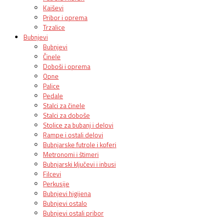
Kaiševi
Pribor i oprema
Trzalice
Bubnjevi
Bubnjevi
Činele
Doboši i oprema
Opne
Palice
Pedale
Stalci za činele
Stalci za doboše
Stolice za bubanj i delovi
Rampe i ostali delovi
Bubnjarske futrole i koferi
Metronomi i štimeri
Bubnjarski ključevi i inbusi
Filcevi
Perkusije
Bubnjevi higijena
Bubnjevi ostalo
Bubnjevi ostali pribor