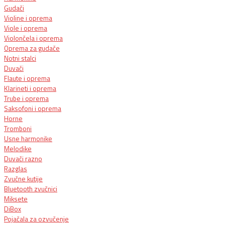
Gudači
Violine i oprema
Viole i oprema
Violončela i oprema
Oprema za gudače
Notni stalci
Duvači
Flaute i oprema
Klarineti i oprema
Trube i oprema
Saksofoni i oprema
Horne
Tromboni
Usne harmonike
Melodike
Duvači razno
Razglas
Zvučne kutije
Bluetooth zvučnici
Miksete
DiBox
Pojačala za ozvučenje