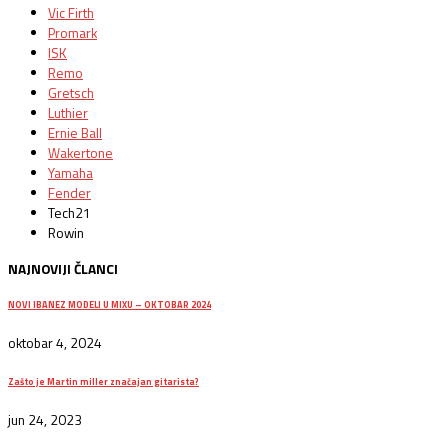
Vic Firth
Promark
ISK
Remo
Gretsch
Luthier
Ernie Ball
Wakertone
Yamaha
Fender
Tech21
Rowin
NAJNOVIJI ČLANCI
NOVI IBANEZ MODELI U MIXU – OKTOBAR 2024
oktobar 4, 2024
Zašto je Martin miller značajan gitarista?
jun 24, 2023