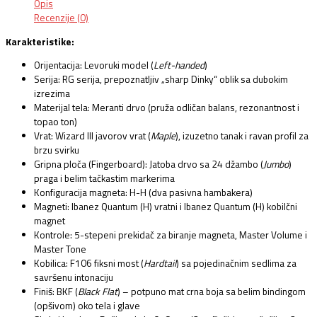
Opis
Recenzije (0)
Karakteristike:
Orijentacija:
Levoruki model (
Left-handed
)
Serija:
RG serija,
prepoznatljiv „sharp Dinky“ oblik sa dubokim
izrezima
Materijal tela:
Meranti drvo (pruža odličan balans,
rezonantnost i
topao ton)
Vrat:
Wizard III javorov vrat (
Maple
),
izuzetno tanak i ravan profil za
brzu svirku
Gripna ploča (Fingerboard):
Jatoba drvo sa 24 džambo (
Jumbo
)
praga i belim tačkastim markerima
Konfiguracija magneta:
H-H (dva pasivna hambakera)
Magneti:
Ibanez Quantum (H) vratni i Ibanez Quantum (H) kobilčni
magnet
Kontrole:
5-stepeni prekidač za biranje magneta,
Master Volume i
Master Tone
Kobilica:
F106 fiksni most (
Hardtail
) sa pojedinačnim sedlima za
savršenu intonaciju
Finiš:
BKF (
Black Flat
) – potpuno mat crna boja sa belim bindingom
(opšivom) oko tela i glave