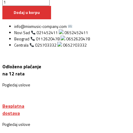
Dodaj u korpu
info@mixmusic-company.com
Novi Sad
021452411
0652452411
Beograd
0112620478
0652620478
Centrala
025703332
0652703332
Odloženo plaćanje
na 12 rata
Pogledaj uslove
Besplatna
dostava
Pogledaj uslove