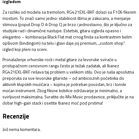
izgledom
Za razliku od modela sa tremolom,
RG421EXL-BKF dolazi sa F106 fiksnim
mostom.
To znači samo jedno:
stabilnost štima je zakucana,
a menjanje
stimova (poput Drop D ili Drop C) je brzo i jednostavno,
što je ključno za
studijski rad i dinamične nastupe.
Estetski,
gitara izgleda opasno i
elegantno – kombinacija Black Flat mat crnog finiša sa kontrastnim belim
opšivom (bindingom) na telu i glavi daje joj premium,
„custom shop“
izgled koji pleni na sceni.
Pronalaženje vrhunske rock i metal gitare za levoruke svirače u
pristupačnom cenovnom rangu često je težak zadatak, ali Ibanez
RG421EXL-BKF rešava taj problem u velikom stilu. Ovo je naša apsolutna
preporuka za sve levoruke gitariste – od ambicioznih početnika do
aktivnih klupskih muzičara – kojima je potreban pouzdan, brz i tonski
moćan instrument. Zbog fiksne kobilice održavanje je minimalno, a
svirljivost maksimalna. Svratite do Mix Music prodavnice, priključite je na
dobar high-gain stack i osetite Ibanez moć pod prstima!
Recenzije
Još nema komentara.