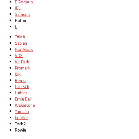
D’Addario
JBL
Samson
Hoton
JJ
TAMA
Sabian
Gon Bops
VOX
Vic Firth
Promark
ISK
Remo
Gretsch
Luthier
Ernie Ball
Wakertone
Yamaha
Fender
Tech21
Rowin