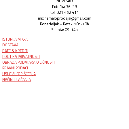
NOVI SAD
Futoška 36-38
tel: 021 452 411
mix.nsmaloprodaja@gmail.com
Ponedeljak – Petak: 10h-18h
Subota: 09-14h
ISTORIJA MIX-A
DOSTAVA
RATE & KREDITI
POLITIKA PRIVATNOSTI
OBRADA PODATAKA O LIČNOSTI
PRAVNI PODACI
USLOVI KORIŠĆENJA
NAČINI PLAĆANJA