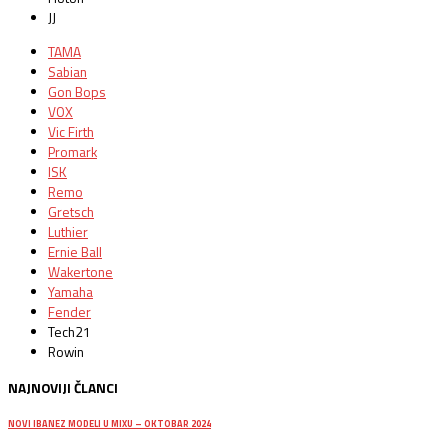
JJ
TAMA
Sabian
Gon Bops
VOX
Vic Firth
Promark
ISK
Remo
Gretsch
Luthier
Ernie Ball
Wakertone
Yamaha
Fender
Tech21
Rowin
NAJNOVIJI ČLANCI
NOVI IBANEZ MODELI U MIXU – OKTOBAR 2024