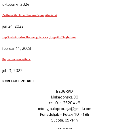
oktobar 4, 2024
Zašto je Martin miller značajan gitarista?
jun 24, 2023
top 3 pristupačne Ibanez gitare sa „bogatim“ izgledom
februar 11, 2023
Kupovina prve gitare
jul 17, 2022
KONTAKT PODACI
BEOGRAD
Makedonska 30
tel: 011 2620 478
mix.bgmaloprodaja@gmail.com
Ponedeljak – Petak: 10h-18h
Subota: 09-14h