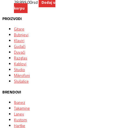
28.899,00
rsd
Dodaj u
korpu
PROIZVODI
Gitare
Bubnjevi
Klaviri
Gudači
Duvači
Razglas
Kablovi
Studio
Mikrofoni
Slušalice
BRENDOVI
Ibanez
Takamine
Laney
Kustom
Hartke