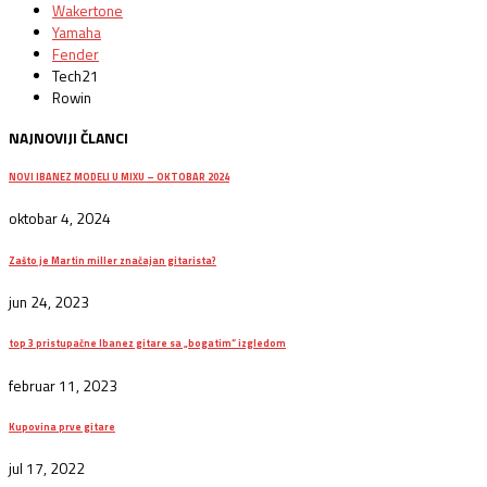
Wakertone
Yamaha
Fender
Tech21
Rowin
NAJNOVIJI ČLANCI
NOVI IBANEZ MODELI U MIXU – OKTOBAR 2024
oktobar 4, 2024
Zašto je Martin miller značajan gitarista?
jun 24, 2023
top 3 pristupačne Ibanez gitare sa „bogatim“ izgledom
februar 11, 2023
Kupovina prve gitare
jul 17, 2022