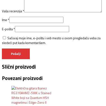
Vaša recenzija
*
Ime
*
E-pošta
*
Sačuvaj moje ime, e-poštu i veb mesto u ovom pregledaču veba za
sledeći put kada komentarišem.
Slični proizvodi
Povezani proizvodi