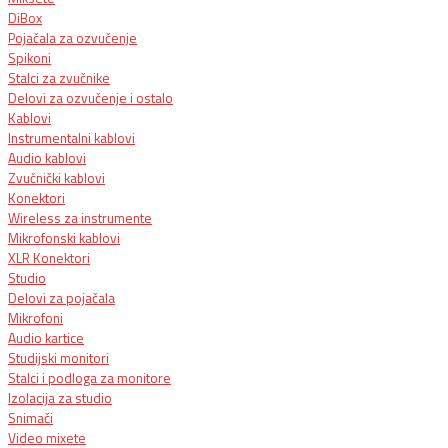
DiBox
Pojačala za ozvučenje
Spikoni
Stalci za zvučnike
Delovi za ozvučenje i ostalo
Kablovi
Instrumentalni kablovi
Audio kablovi
Zvučnički kablovi
Konektori
Wireless za instrumente
Mikrofonski kablovi
XLR Konektori
Studio
Delovi za pojačala
Mikrofoni
Audio kartice
Studijski monitori
Stalci i podloga za monitore
Izolacija za studio
Snimači
Video mixete