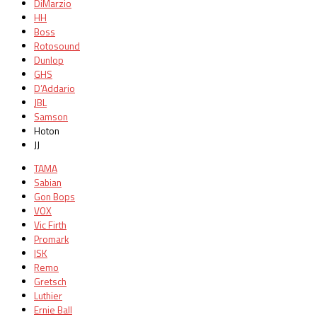
DiMarzio
HH
Boss
Rotosound
Dunlop
GHS
D’Addario
JBL
Samson
Hoton
JJ
TAMA
Sabian
Gon Bops
VOX
Vic Firth
Promark
ISK
Remo
Gretsch
Luthier
Ernie Ball