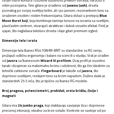
svojih oštrih kontura i izuzetne udobnosti prilikom sviranja, naročito u
višim pozicijama. Telo gitare je izrađeno od
jasena (ash)
, drveta
poznatog po svojoj svetlijoj težini, ali i po jasnom, rezonantnom tonu sa
izraženim visokim i niskim frekvencijama. Gitara dolazi u prelepoj
Blue
Moon Burst boji
, koja kombinuje tamnije tonove na ivicama sa svetlijim,
plavičastim centrom, stvarajući atraktivan i dubok vizuelni efekat. Finiš je
sjajan, što naglašava teksturu drveta i daje gitari premium izgled.
Dimenzije tela i vrata
Dimenzije tela Ibanez RG470AHM-BMT su standardne za RG seriju,
pružajući odličnu ergonomiju i balans na sceni ili u studiju. Vrat je izrađen
od
javora
sa Ibanezovim
Wizard III profilom
. Ovaj profil je izuzetno
tanak i dizajniran za maksimalnu brzinu i udobnost, što ga čini idealnim za
tehnički zahtevne svirače.
Fingerboard
je takođe od
javora
, što
doprinosi svetlijem, reskijem tonu sa brzim napadom. Dužina skale je
standardnih 25.5 inča, što je tipično za Ibanez RG modele.
Broj pragova, potenciometri, prekidač, vrsta bridža, čivije i
magneti
Gitara ima
24 jumbo praga
, koji olakšavaju savijanje žica i doprinose
preciznoj intonaciji, idealno za brze solaže. Kontrole se sastoje od po