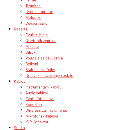
Tromboni
Usne harmonike
Melodike
Duvači razno
Razglas
Zvučne kutije
Bluetooth zvučnici
Miksete
DiBox
Pojačala za ozvučenje
Spikoni
Stalci za zvučnike
Delovi za ozvučenje i ostalo
Kablovi
Instrumentalni kablovi
Audio kablovi
Zvučnički kablovi
Konektori
Wireless za instrumente
Mikrofonski kablovi
XLR Konektori
Studio