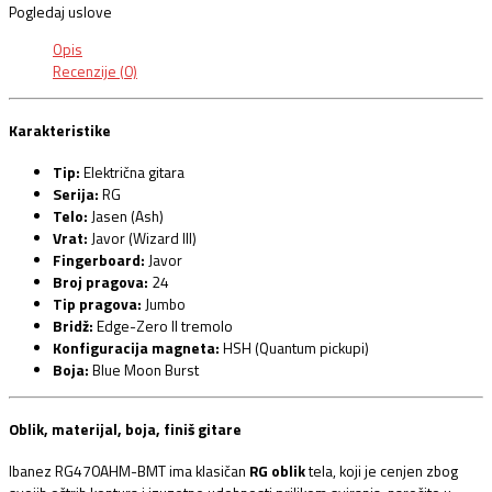
Pogledaj uslove
Opis
Recenzije (0)
Karakteristike
Tip:
Električna gitara
Serija:
RG
Telo:
Jasen (Ash)
Vrat:
Javor (Wizard III)
Fingerboard:
Javor
Broj pragova:
24
Tip pragova:
Jumbo
Bridž:
Edge-Zero II tremolo
Konfiguracija magneta:
HSH (Quantum pickupi)
Boja:
Blue Moon Burst
Oblik, materijal, boja, finiš gitare
Ibanez RG470AHM-BMT ima klasičan
RG oblik
tela, koji je cenjen zbog