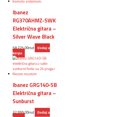
Ibanez
RG370AHMZ-SWK
Električna gitara –
Silver Wave Black
58.225,00
rsd
Dodaj u
korpu
Ibanez GRG140-SB
Električna gitara –
Sunburst
32.999,00
rsd
Dodaj u