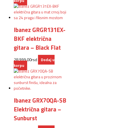
korpu
Ibanez GRGR131EX-
BKF električna
gitara – Black Flat
28.999,00
rsd
Dodaj u
korpu
Ibanez GRX70QA-SB
Električna gitara –
Sunburst