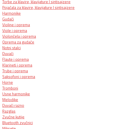
Torbe za klavire, klavijature I sintisajzere
Pojačala za klavire, klavijature I sintisajzere
Harmonike
Gudači
Violine i oprema
Viole i oprema
Violončela i oprema
Oprema za gudače
Notni stalci
Duvači
Flaute i oprema
Klarineti i oprema
Trube i oprema
Saksofoni i oprema
Horne
Tromboni
Usne harmonike
Melodike
Duvači razno
Razglas
Zvučne kutije
Bluetooth zvučnici
Miksete