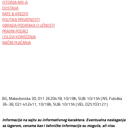
ISTORIJA MIX-A
DOSTAVA
RATE & KREDITI
POLITIKA PRIVATNOSTI
OBRADA PODATAKA O LIČNOSTI
PRAVNI PODACI
USLOVI KORIŠĆENJA
NAČINI PLAĆANJA
BG, Makedonska 30, 011 2620478, 10/18h, SUB: 10/15h | NS, Futoška
36-38, 021 452411, 10/18h, SUB: 10/15h | VEL: 025703127 |
info@mixmusic-company.com
Informacije na sajtu su informativnog karaktera. Eventualna neslaganja
sa lagerom, cenama kao i tehničke informacije su moguće, ali nisu