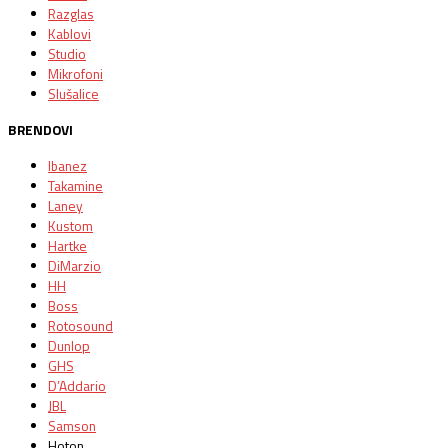
Razglas
Kablovi
Studio
Mikrofoni
Slušalice
BRENDOVI
Ibanez
Takamine
Laney
Kustom
Hartke
DiMarzio
HH
Boss
Rotosound
Dunlop
GHS
D’Addario
JBL
Samson
Hoton