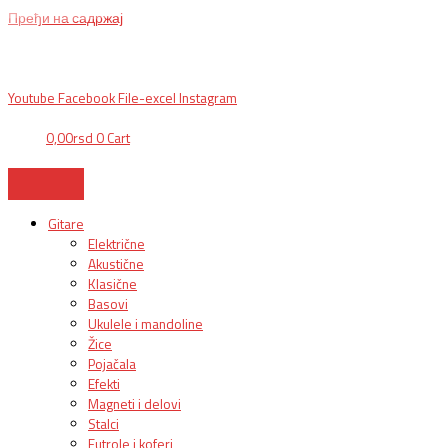
Пређи на садржај
BG, Makedonska 30,
011 2620478, PON/PET: 10/18h, SUB: 10/
15h| NS,
Futoška 36-38,
021 452411, 10-18h, SUB 10h-15h
| VEL:
025703127
|
info@mixmusic-company.com
|
Youtube
Facebook
File-excel
Instagram
0,00
rsd
0
Cart
Gitare
Električne
Akustične
Klasične
Basovi
Ukulele i mandoline
Žice
Pojačala
Efekti
Magneti i delovi
Stalci
Futrole i koferi