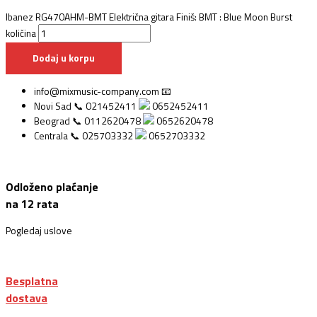
Ibanez RG470AHM-BMT Električna gitara Finiš: BMT : Blue Moon Burst
količina
Dodaj u korpu
info@mixmusic-company.com 📧
Novi Sad 📞 021452411
0652452411
Beograd 📞 0112620478
0652620478
Centrala 📞 025703332
0652703332
Odloženo plaćanje
na 12 rata
Pogledaj uslove
Besplatna
dostava