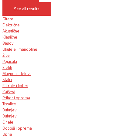
See all results
Gitare
Električne
Akustične
Klasične
Basovi
Ukulele i mandoline
Žice
Pojačala
Efekti
Magneti i delovi
Stalci
Futrole i koferi
Kaiševi
Pribor i oprema
Trzalice
Bubnjevi
Bubnjevi
Činele
Doboši i oprema
Opne