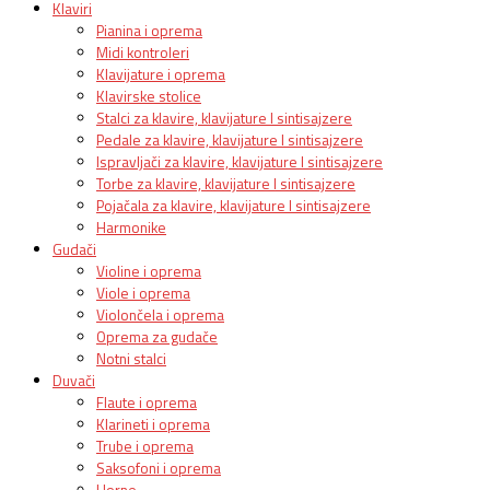
Klaviri
Pianina i oprema
Midi kontroleri
Klavijature i oprema
Klavirske stolice
Stalci za klavire, klavijature I sintisajzere
Pedale za klavire, klavijature I sintisajzere
Ispravljači za klavire, klavijature I sintisajzere
Torbe za klavire, klavijature I sintisajzere
Pojačala za klavire, klavijature I sintisajzere
Harmonike
Gudači
Violine i oprema
Viole i oprema
Violončela i oprema
Oprema za gudače
Notni stalci
Duvači
Flaute i oprema
Klarineti i oprema
Trube i oprema
Saksofoni i oprema
Horne