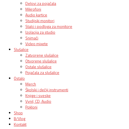
Delovi za pojačala
Mikrofoni
Audio kartice
Studijski monitori
Stalci i podloga za monitore
Izolacija za studio
Snimači
Video mixete
Slušalice
Zatvorene slušalice
Otvorene slušalice
Ostale slušalice
Pojačala za slušalice
Ostalo
Merch
Školski i dečiji instrumenti
Knjige i sveske
Vynil, CD, Audio
Pokloni
Shop
B/Vlog
Kontakt