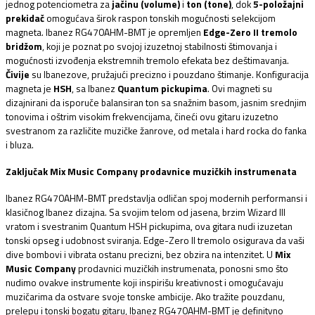
jednog potenciometra za
jačinu (volume)
i
ton (tone)
, dok
5-položajni
prekidač
omogućava širok raspon tonskih mogućnosti selekcijom
magneta. Ibanez RG470AHM-BMT je opremljen
Edge-Zero II tremolo
bridžom
, koji je poznat po svojoj izuzetnoj stabilnosti štimovanja i
mogućnosti izvođenja ekstremnih tremolo efekata bez deštimavanja.
Čivije
su Ibanezove, pružajući precizno i pouzdano štimanje. Konfiguracija
magneta je
HSH
, sa Ibanez
Quantum pickupima
. Ovi magneti su
dizajnirani da isporuče balansiran ton sa snažnim basom, jasnim srednjim
tonovima i oštrim visokim frekvencijama, čineći ovu gitaru izuzetno
svestranom za različite muzičke žanrove, od metala i hard rocka do fanka
i bluza.
Zaključak Mix Music Company prodavnice muzičkih instrumenata
Ibanez RG470AHM-BMT predstavlja odličan spoj modernih performansi i
klasičnog Ibanez dizajna. Sa svojim telom od jasena, brzim Wizard III
vratom i svestranim Quantum HSH pickupima, ova gitara nudi izuzetan
tonski opseg i udobnost sviranja. Edge-Zero II tremolo osigurava da vaši
dive bombovi i vibrata ostanu precizni, bez obzira na intenzitet. U
Mix
Music Company
prodavnici muzičkih instrumenata, ponosni smo što
nudimo ovakve instrumente koji inspirišu kreativnost i omogućavaju
muzičarima da ostvare svoje tonske ambicije. Ako tražite pouzdanu,
prelepu i tonski bogatu gitaru, Ibanez RG470AHM-BMT je definitvno