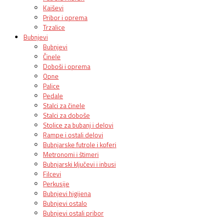
Kaiševi
Pribor i oprema
Trzalice
Bubnjevi
Bubnjevi
Činele
Doboši i oprema
Opne
Palice
Pedale
Stalci za činele
Stalci za doboše
Stolice za bubanj i delovi
Rampe i ostali delovi
Bubnjarske futrole i koferi
Metronomi i štimeri
Bubnjarski ključevi i inbusi
Filcevi
Perkusije
Bubnjevi higijena
Bubnjevi ostalo
Bubnjevi ostali pribor