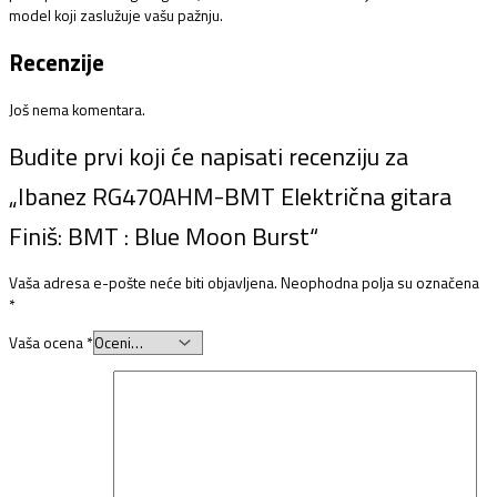
model koji zaslužuje vašu pažnju.
Recenzije
Još nema komentara.
Budite prvi koji će napisati recenziju za
„Ibanez RG470AHM-BMT Električna gitara
Finiš: BMT : Blue Moon Burst“
Vaša adresa e-pošte neće biti objavljena.
Neophodna polja su označena
*
Vaša ocena
*