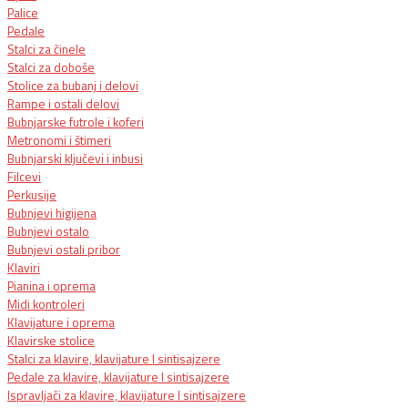
Palice
Pedale
Stalci za činele
Stalci za doboše
Stolice za bubanj i delovi
Rampe i ostali delovi
Bubnjarske futrole i koferi
Metronomi i štimeri
Bubnjarski ključevi i inbusi
Filcevi
Perkusije
Bubnjevi higijena
Bubnjevi ostalo
Bubnjevi ostali pribor
Klaviri
Pianina i oprema
Midi kontroleri
Klavijature i oprema
Klavirske stolice
Stalci za klavire, klavijature I sintisajzere
Pedale za klavire, klavijature I sintisajzere
Ispravljači za klavire, klavijature I sintisajzere