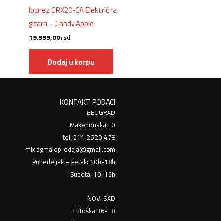
Ibanez GRX20-CA Električna
gitara – Candy Apple
19.999,00
rsd
Dodaj u korpu
KONTAKT PODACI
BEOGRAD
Makedonska 30
tel: 011 2620 478
mix.bgmaloprodaja@gmail.com
Ponedeljak – Petak: 10h-18h
Subota: 10-15h
NOVI SAD
Futoška 36-38