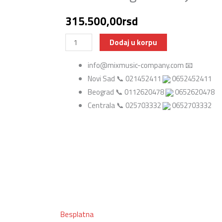
315.500,00
rsd
Ibanez
Dodaj u korpu
RGDR4327-
info@mixmusic-company.com 📧
NTF
Novi Sad 📞 021452411
0652452411
Sedmožičana
Beograd 📞 0112620478
0652620478
elektrinča
Centrala 📞 025703332
0652703332
gitara
Boja:
NTF
:
Natural
Flat
količina
Besplatna