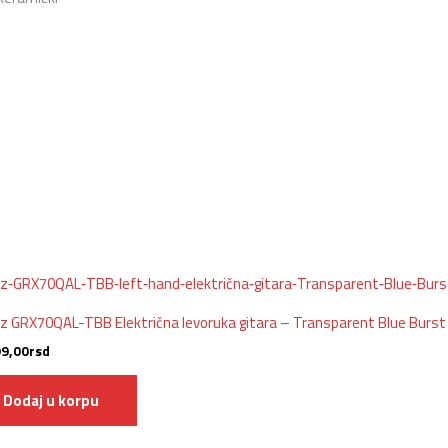
z GRX70QAL-TBB Električna levoruka gitara – Transparent Blue Burst
99,00
rsd
Dodaj u korpu