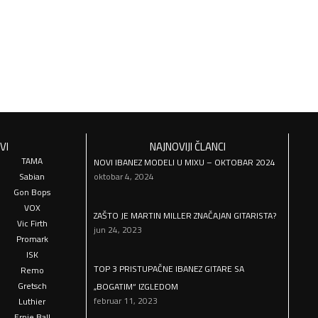
VI
NAJNOVIJI ČLANCI
TAMA
NOVI IBANEZ MODELI U MIXU – OKTOBAR 2024
Sabian
oktobar 4, 2024
Gon Bops
VOX
ZAŠTO JE MARTIN MILLER ZNAČAJAN GITARISTA?
Vic Firth
jun 24, 2023
Promark
ISK
TOP 3 PRISTUPAČNE IBANEZ GITARE SA
Remo
Gretsch
„BOGATIM“ IZGLEDOM
februar 11, 2023
Luthier
Ernie Ball