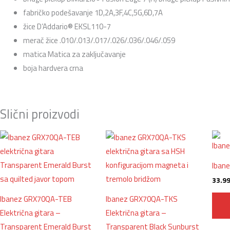
fabričko podešavanje 1D,2A,3F,4C,5G,6D,7A
žice D’Addario® EKSL110-7
merač žice .010/.013/.017/.026/.036/.046/.059
matica Matica za zaključavanje
boja hardvera crna
Slični proizvodi
Ibane
33.9
Ibanez GRX70QA-TEB
Ibanez GRX70QA-TKS
Električna gitara –
Električna gitara –
Transparent Emerald Burst
Transparent Black Sunburst