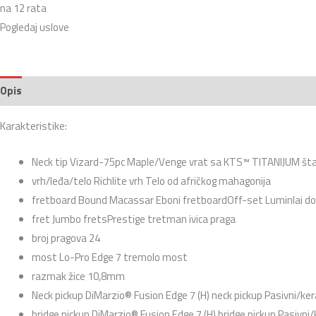
na 12 rata
Pogledaj uslove
Opis
Recenzije (0)
Karakteristike:
Neck tip Vizard-75pc Maple/Venge vrat sa KTS™ TITANIJUM š
vrh/leđa/telo Richlite vrh Telo od afričkog mahagonija
fretboard Bound Macassar Eboni fretboardOff-set Luminlai dot
fret Jumbo fretsPrestige tretman ivica praga
broj pragova 24
most Lo-Pro Edge 7 tremolo most
razmak žice 10,8mm
Neck pickup DiMarzio® Fusion Edge 7 (H) neck pickup Pasivni/ke
bridge pickup DiMarzio® Fusion Edge 7 (H) bridge pickup Pasivni