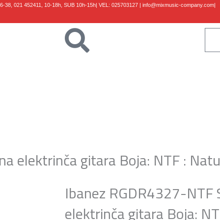
36-38,
021 452411, 10-18h, SUB 10h-15h
| VEL:
025703127
|
info@mixmusic-company.com
|
Klaviri
Gudači
Kablovi
Studio
Shop
B/Vlog
Kontakt
lektrinča gitara Boja: NTF : Natur
Ibanez RGDR4327-NTF 
elektrinča gitara Boja: NT