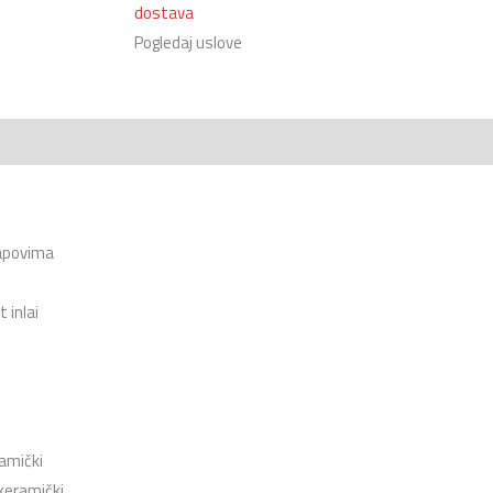
dostava
Pogledaj uslove
tapovima
 inlai
ramički
/keramički