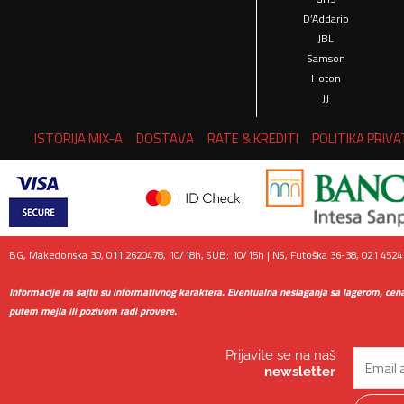
D’Addario
JBL
Samson
Hoton
JJ
ISTORIJA MIX-A
DOSTAVA
RATE & KREDITI
POLITIKA PRIV
BG, Makedonska 30, 011 2620478, 10/18h, SUB: 10/15h | NS, Futoška 36-38, 021 45241
Informacije na sajtu su informativnog karaktera. Eventualna neslaganja sa lagerom, cen
putem mejla ili pozivom radi provere.
Prijavite se na naš
Email
newsletter