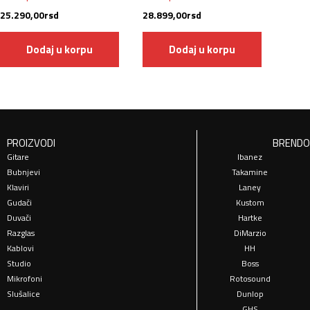
25.290,00
rsd
28.899,00
rsd
Dodaj u korpu
Dodaj u korpu
PROIZVODI
BRENDO
Gitare
Ibanez
Bubnjevi
Takamine
Klaviri
Laney
Gudači
Kustom
Duvači
Hartke
Razglas
DiMarzio
Kablovi
HH
Studio
Boss
Mikrofoni
Rotosound
Slušalice
Dunlop
GHS