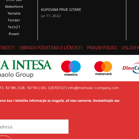
Wakertone
KUPOVINA PRVE GITARE
Yamaha
jul 17, 2022
Fender
Tech21
Rowin
ATNOSTI
OBRADA PODATAKA O LIČNOSTI
PRAVNI PODACI
USLOVI 
1, 10/18h, SUB: 10/15h | VEL: 025703127 |
info@mixmusic-company.com
ama kao i tehničke informacije su moguće, ali nisu namerne. Kontaktirajte nas