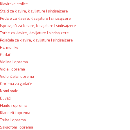
Klavirske stolice
Stalci za klavire, klavijature I sintisajzere
Pedale za klavire, klavijature I sintisajzere
Ispravljači za klavire, klavijature I sintisajzere
Torbe za klavire, klavijature I sintisajzere
Pojačala za klavire, klavijature I sintisajzere
Harmonike
Gudači
Violine i oprema
Viole i oprema
Violončela i oprema
Oprema za gudače
Notni stalci
Duvači
Flaute i oprema
Klarineti i oprema
Trube i oprema
Saksofoni i oprema