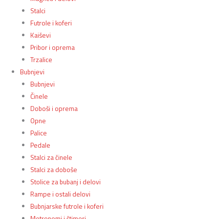
Stalci
Futrole i koferi
Kaiševi
Pribor i oprema
Trzalice
Bubnjevi
Bubnjevi
Činele
Doboši i oprema
Opne
Palice
Pedale
Stalci za činele
Stalci za doboše
Stolice za bubanj i delovi
Rampe i ostali delovi
Bubnjarske futrole i koferi
Metronomi i štimeri