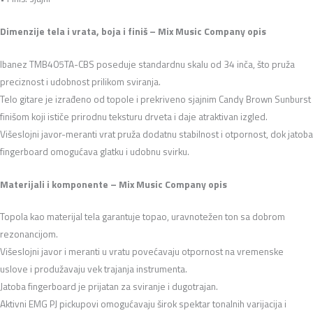
Dimenzije tela i vrata, boja i finiš – Mix Music Company opis
Ibanez TMB405TA-CBS poseduje standardnu skalu od 34 inča, što pruža
preciznost i udobnost prilikom sviranja.
Telo gitare je izrađeno od topole i prekriveno sjajnim Candy Brown Sunburst
finišom koji ističe prirodnu teksturu drveta i daje atraktivan izgled.
Višeslojni javor-meranti vrat pruža dodatnu stabilnost i otpornost, dok jatoba
fingerboard omogućava glatku i udobnu svirku.
Materijali i komponente – Mix Music Company opis
Topola kao materijal tela garantuje topao, uravnotežen ton sa dobrom
rezonancijom.
Višeslojni javor i meranti u vratu povećavaju otpornost na vremenske
uslove i produžavaju vek trajanja instrumenta.
Jatoba fingerboard je prijatan za sviranje i dugotrajan.
Aktivni EMG PJ pickupovi omogućavaju širok spektar tonalnih varijacija i