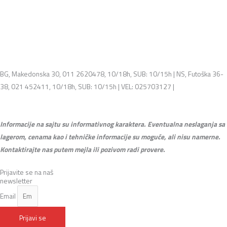
BG, Makedonska 30, 011 2620478, 10/18h, SUB: 10/15h | NS, Futoška 36-
38, 021 452411, 10/18h, SUB: 10/15h | VEL: 025703127 |
info@mixmusic-
company.com
Informacije na sajtu su informativnog karaktera. Eventualna neslaganja sa
lagerom, cenama kao i tehničke informacije su moguće, ali nisu namerne.
Kontaktirajte nas putem mejla ili pozivom radi provere.
Prijavite se na naš
newsletter
Email
Prijavi se