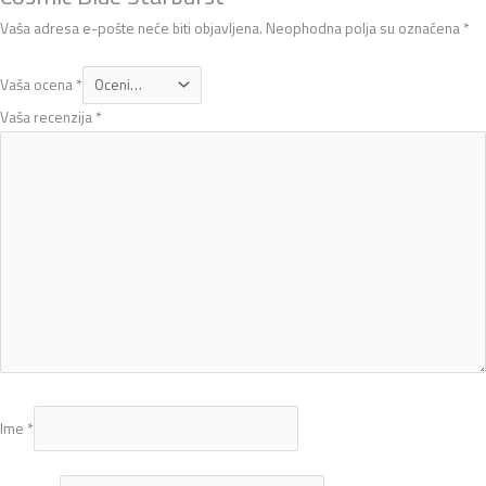
Vaša adresa e-pošte neće biti objavljena.
Neophodna polja su označena
*
Vaša ocena
*
Vaša recenzija
*
Ime
*