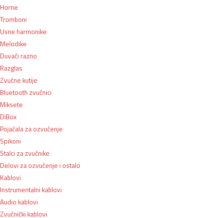
Horne
Tromboni
Usne harmonike
Melodike
Duvači razno
Razglas
Zvučne kutije
Bluetooth zvučnici
Miksete
DiBox
Pojačala za ozvučenje
Spikoni
Stalci za zvučnike
Delovi za ozvučenje i ostalo
Kablovi
Instrumentalni kablovi
Audio kablovi
Zvučnički kablovi