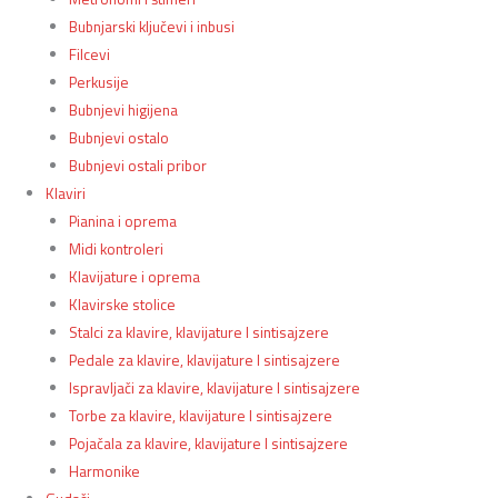
Bubnjarski ključevi i inbusi
Filcevi
Perkusije
Bubnjevi higijena
Bubnjevi ostalo
Bubnjevi ostali pribor
Klaviri
Pianina i oprema
Midi kontroleri
Klavijature i oprema
Klavirske stolice
Stalci za klavire, klavijature I sintisajzere
Pedale za klavire, klavijature I sintisajzere
Ispravljači za klavire, klavijature I sintisajzere
Torbe za klavire, klavijature I sintisajzere
Pojačala za klavire, klavijature I sintisajzere
Harmonike