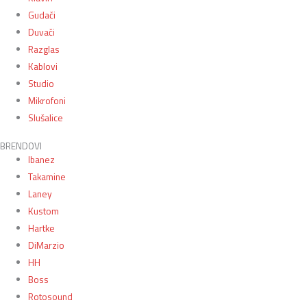
Gudači
Duvači
Razglas
Kablovi
Studio
Mikrofoni
Slušalice
BRENDOVI
Ibanez
Takamine
Laney
Kustom
Hartke
DiMarzio
HH
Boss
Rotosound