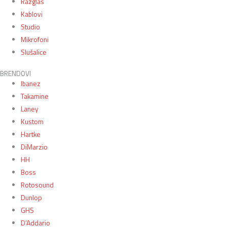
Razglas
Kablovi
Studio
Mikrofoni
Slušalice
BRENDOVI
Ibanez
Takamine
Laney
Kustom
Hartke
DiMarzio
HH
Boss
Rotosound
Dunlop
GHS
D’Addario