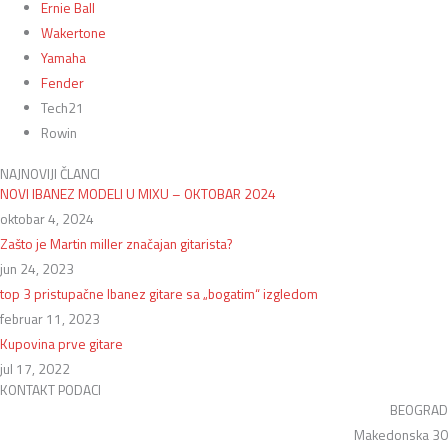
Ernie Ball
Wakertone
Yamaha
Fender
Tech21
Rowin
NAJNOVIJI ČLANCI
NOVI IBANEZ MODELI U MIXU – OKTOBAR 2024
oktobar 4, 2024
Zašto je Martin miller značajan gitarista?
jun 24, 2023
top 3 pristupačne Ibanez gitare sa „bogatim“ izgledom
februar 11, 2023
Kupovina prve gitare
jul 17, 2022
KONTAKT PODACI
BEOGRAD
Makedonska 30