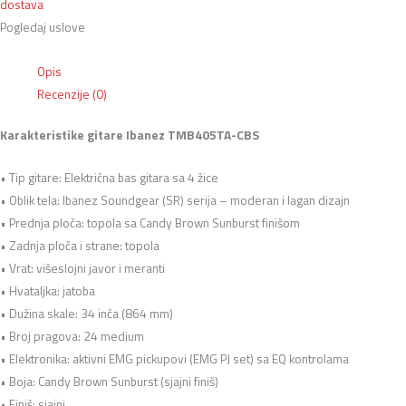
dostava
Pogledaj uslove
Opis
Recenzije (0)
Karakteristike gitare Ibanez TMB405TA-CBS
• Tip gitare: Električna bas gitara sa 4 žice
• Oblik tela: Ibanez Soundgear (SR) serija – moderan i lagan dizajn
• Prednja ploča: topola sa Candy Brown Sunburst finišom
• Zadnja ploča i strane: topola
• Vrat: višeslojni javor i meranti
• Hvataljka: jatoba
• Dužina skale: 34 inča (864 mm)
• Broj pragova: 24 medium
• Elektronika: aktivni EMG pickupovi (EMG PJ set) sa EQ kontrolama
• Boja: Candy Brown Sunburst (sjajni finiš)
• Finiš: sjajni