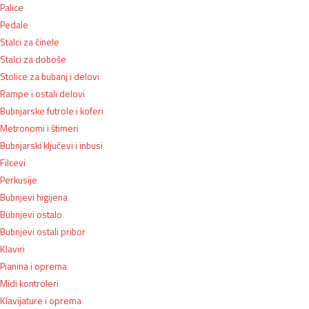
Palice
Pedale
Stalci za činele
Stalci za doboše
Stolice za bubanj i delovi
Rampe i ostali delovi
Bubnjarske futrole i koferi
Metronomi i štimeri
Bubnjarski ključevi i inbusi
Filcevi
Perkusije
Bubnjevi higijena
Bubnjevi ostalo
Bubnjevi ostali pribor
Klaviri
Pianina i oprema
Midi kontroleri
Klavijature i oprema