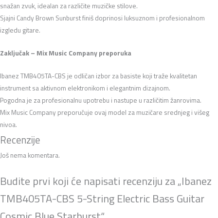
snažan zvuk, idealan za različite muzičke stilove.
Sjajni Candy Brown Sunburst finiš doprinosi luksuznom i profesionalnom
izgledu gitare.
Zaključak – Mix Music Company preporuka
Ibanez TMB405TA-CBS je odličan izbor za basiste koji traže kvalitetan
instrument sa aktivnom elektronikom i elegantnim dizajnom.
Pogodna je za profesionalnu upotrebu i nastupe u različitim žanrovima.
Mix Music Company preporučuje ovaj model za muzičare srednjeg i višeg
nivoa.
Recenzije
Još nema komentara.
Budite prvi koji će napisati recenziju za „Ibanez
TMB405TA-CBS 5-String Electric Bass Guitar
Cosmic Blue Starburst“