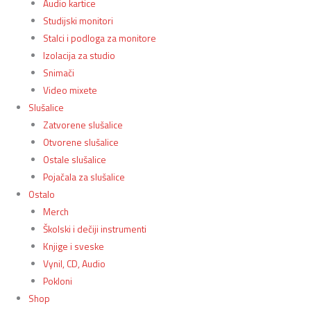
Audio kartice
Studijski monitori
Stalci i podloga za monitore
Izolacija za studio
Snimači
Video mixete
Slušalice
Zatvorene slušalice
Otvorene slušalice
Ostale slušalice
Pojačala za slušalice
Ostalo
Merch
Školski i dečiji instrumenti
Knjige i sveske
Vynil, CD, Audio
Pokloni
Shop