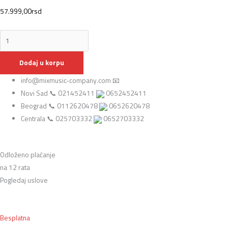
57.999,00
rsd
Dodaj u korpu
info@mixmusic-company.com 📧
Novi Sad 📞 021452411
0652452411
Beograd 📞 0112620478
0652620478
Centrala 📞 025703332
0652703332
Odloženo plaćanje
na 12 rata
Pogledaj uslove
Besplatna