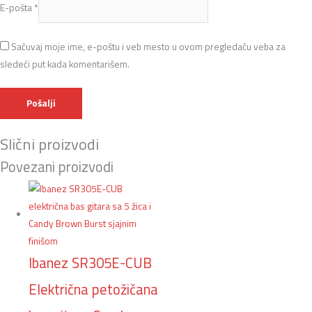
E-pošta
*
Sačuvaj moje ime, e-poštu i veb mesto u ovom pregledaču veba za
sledeći put kada komentarišem.
Slični proizvodi
Povezani proizvodi
Ibanez SR305E-CUB
Električna petožičana