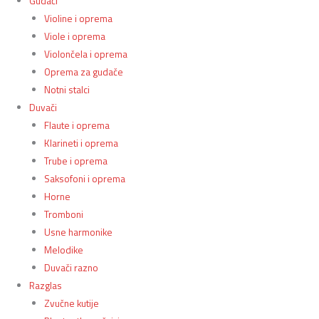
Gudači
Violine i oprema
Viole i oprema
Violončela i oprema
Oprema za gudače
Notni stalci
Duvači
Flaute i oprema
Klarineti i oprema
Trube i oprema
Saksofoni i oprema
Horne
Tromboni
Usne harmonike
Melodike
Duvači razno
Razglas
Zvučne kutije