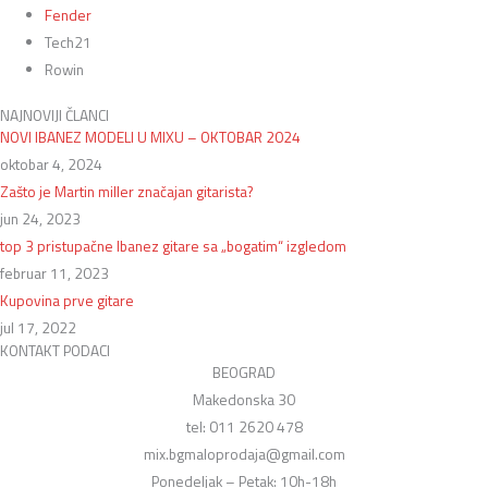
Fender
Tech21
Rowin
NAJNOVIJI ČLANCI
NOVI IBANEZ MODELI U MIXU – OKTOBAR 2024
oktobar 4, 2024
Zašto je Martin miller značajan gitarista?
jun 24, 2023
top 3 pristupačne Ibanez gitare sa „bogatim“ izgledom
februar 11, 2023
Kupovina prve gitare
jul 17, 2022
KONTAKT PODACI
BEOGRAD
Makedonska 30
tel: 011 2620 478
mix.bgmaloprodaja@gmail.com
Ponedeljak – Petak: 10h-18h