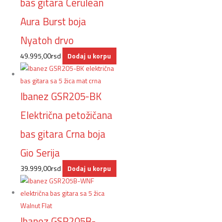
bas gitara Cerulean
Aura Burst boja
Nyatoh drvo
49.995,00
rsd
Dodaj u korpu
Ibanez GSR205-BK
Električna petožičana
bas gitara Crna boja
Gio Serija
39.999,00
rsd
Dodaj u korpu
Ibanez GSR205B-