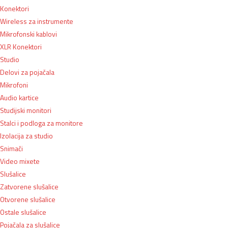
Konektori
Wireless za instrumente
Mikrofonski kablovi
XLR Konektori
Studio
Delovi za pojačala
Mikrofoni
Audio kartice
Studijski monitori
Stalci i podloga za monitore
Izolacija za studio
Snimači
Video mixete
Slušalice
Zatvorene slušalice
Otvorene slušalice
Ostale slušalice
Pojačala za slušalice