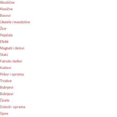
Akustične
Klasične
Basovi
Ukulele i mandoline
Žice
Pojačala
Efekti
Magneti i delovi
Stalci
Futrole i koferi
Kaiševi
Pribor i oprema
Trzalice
Bubnjevi
Bubnjevi
Činele
Doboši i oprema
Opne