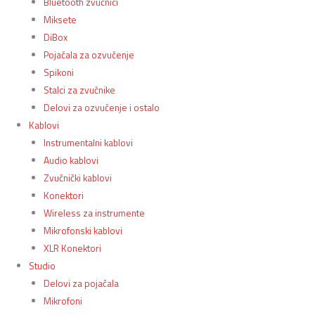
Bluetooth zvučnici
Miksete
DiBox
Pojačala za ozvučenje
Spikoni
Stalci za zvučnike
Delovi za ozvučenje i ostalo
Kablovi
Instrumentalni kablovi
Audio kablovi
Zvučnički kablovi
Konektori
Wireless za instrumente
Mikrofonski kablovi
XLR Konektori
Studio
Delovi za pojačala
Mikrofoni