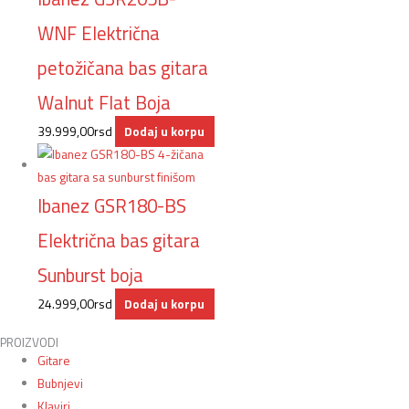
WNF Električna
petožičana bas gitara
Walnut Flat Boja
39.999,00
rsd
Dodaj u korpu
Ibanez GSR180-BS
Električna bas gitara
Sunburst boja
24.999,00
rsd
Dodaj u korpu
PROIZVODI
Gitare
Bubnjevi
Klaviri