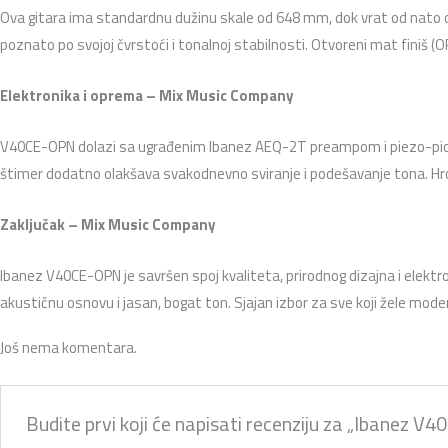
Ova gitara ima standardnu dužinu skale od 648 mm, dok vrat od nato drv
poznato po svojoj čvrstoći i tonalnoj stabilnosti. Otvoreni mat finiš 
Elektronika i oprema – Mix Music Company
V40CE-OPN dolazi sa ugrađenim Ibanez AEQ-2T preampom i piezo-pickup
štimer dodatno olakšava svakodnevno sviranje i podešavanje tona. Hro
Zaključak – Mix Music Company
Ibanez V40CE-OPN je savršen spoj kvaliteta, prirodnog dizajna i elektrons
akustičnu osnovu i jasan, bogat ton. Sjajan izbor za sve koji žele mo
Još nema komentara.
Budite prvi koji će napisati recenziju za „Ibanez