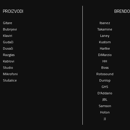
PROIZVODI
BRENDO
Gitare
Ibanez
Bubnjevi
Takamine
Klaviri
Laney
Gudači
Kustom
Duvači
Hartke
Razglas
DiMarzio
Kablovi
HH
Studio
Boss
Mikrofoni
Rotosound
Slušalice
Dunlop
GHS
D’Addario
JBL
Samson
Hoton
JJ