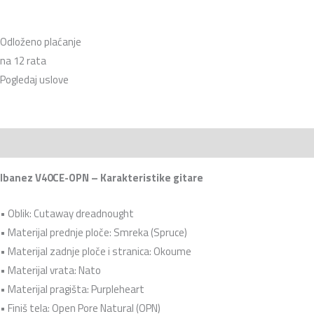
Odloženo plaćanje
na 12 rata
Pogledaj uslove
Opis
Recenzije (0)
Ibanez V40CE-OPN – Karakteristike gitare
• Oblik: Cutaway dreadnought
• Materijal prednje ploče: Smreka (Spruce)
• Materijal zadnje ploče i stranica: Okoume
• Materijal vrata: Nato
• Materijal pragišta: Purpleheart
• Finiš tela: Open Pore Natural (OPN)