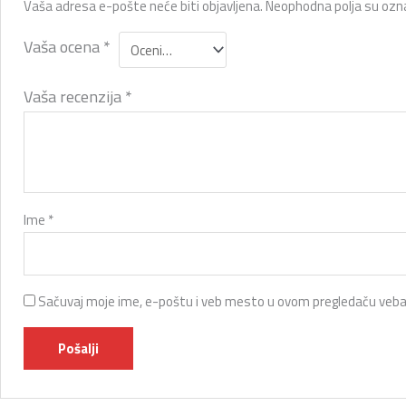
Vaša adresa e-pošte neće biti objavljena.
Neophodna polja su oz
Vaša ocena
*
Vaša recenzija
*
Ime
*
Sačuvaj moje ime, e-poštu i veb mesto u ovom pregledaču veba