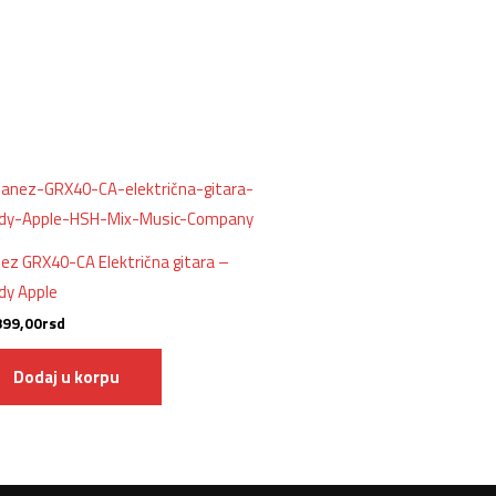
nez GRX40-CA Električna gitara –
dy Apple
899,00
rsd
Dodaj u korpu