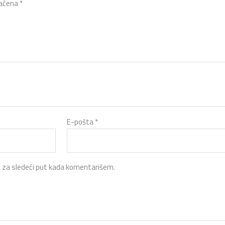
načena
*
E-pošta
*
 za sledeći put kada komentarišem.