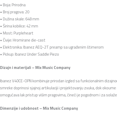
• Boja: Prirodna
• Broj pragova: 20
• Dužina skale: 648 mm
• Širina kobilice: 42 mm
• Most: Purpleheart
• Čivije: Hromirane die-cast
• Elektronika: Ibanez AEQ-2T preamp sa ugrađenim štimerom
• Pickup: Ibanez Under Saddle Piezo
Dizajn i materijali – Mix Music Company
Ibanez V40CE-OPN kombinuje prirodan izgled sa funkcionalnim dizajnom 
smreke doprinosi sjajnoj artikulaciji i projektovanju zvuka, dok okoume
omogućava lak pristup višim pragovima, čineći je pogodnom i za solaže
Dimenzije i udobnost – Mix Music Company