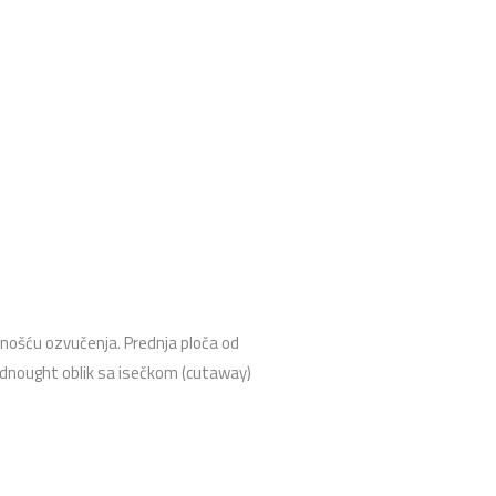
ćnošću ozvučenja. Prednja ploča od
eadnought oblik sa isečkom (cutaway)