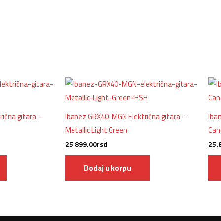
ična gitara –
Ibanez GRX40-MGN Električna gitara –
Iba
Metallic Light Green
Can
25.899,00
rsd
25.
Dodaj u korpu