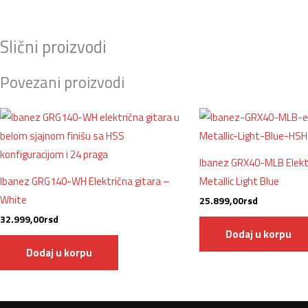
Slični proizvodi
Povezani proizvodi
Ibanez GRX40-MLB Elektr
Ibanez GRG140-WH Električna gitara –
Metallic Light Blue
White
25.899,00
rsd
32.999,00
rsd
Dodaj u korpu
Dodaj u korpu