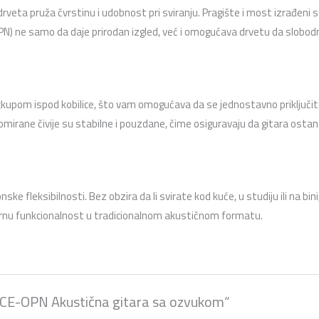
eta pruža čvrstinu i udobnost pri sviranju. Pragište i most izrađeni s
(OPN) ne samo da daje prirodan izgled, već i omogućava drvetu da slobo
om ispod kobilice, što vam omogućava da se jednostavno priključite n
mirane čivije su stabilne i pouzdane, čime osiguravaju da gitara osta
ke fleksibilnosti. Bez obzira da li svirate kod kuće, u studiju ili na bi
dernu funkcionalnost u tradicionalnom akustičnom formatu.
 V40CE-OPN Akustična gitara sa ozvukom“