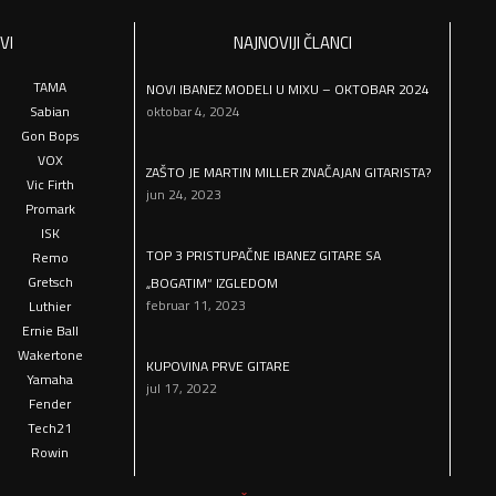
VI
NAJNOVIJI ČLANCI
TAMA
NOVI IBANEZ MODELI U MIXU – OKTOBAR 2024
Sabian
oktobar 4, 2024
Gon Bops
VOX
ZAŠTO JE MARTIN MILLER ZNAČAJAN GITARISTA?
Vic Firth
jun 24, 2023
Promark
ISK
TOP 3 PRISTUPAČNE IBANEZ GITARE SA
Remo
Gretsch
„BOGATIM“ IZGLEDOM
februar 11, 2023
Luthier
Ernie Ball
Wakertone
KUPOVINA PRVE GITARE
Yamaha
jul 17, 2022
Fender
Tech21
Rowin