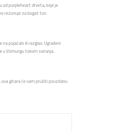
u od purpleheart drveta, koje je
dno rezonuje za bogat ton.
a pojačalo ili razglas. Ugrađeni
ne u štimungu tokom sviranja.
ni, ova gitara će vam pružiti pouzdanu