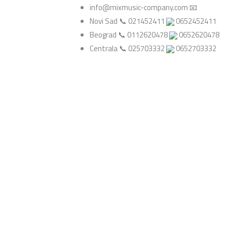
info@mixmusic-company.com 📧
OPN
Novi Sad 📞 021452411
0652452411
Akustična
Beograd 📞 0112620478
0652620478
gitara
Centrala 📞 025703332
0652703332
sa
ozvukom
količina