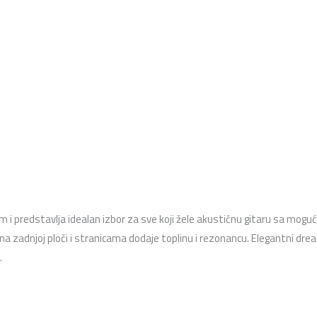
i predstavlja idealan izbor za sve koji žele akustičnu gitaru sa mogu
 na zadnjoj ploči i stranicama dodaje toplinu i rezonancu. Elegantni dr
.