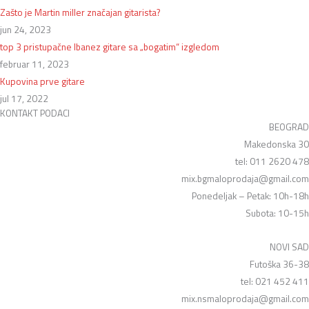
Zašto je Martin miller značajan gitarista?
jun 24, 2023
top 3 pristupačne Ibanez gitare sa „bogatim“ izgledom
februar 11, 2023
Kupovina prve gitare
jul 17, 2022
KONTAKT PODACI
BEOGRAD
Makedonska 30
tel: 011 2620 478
mix.bgmaloprodaja@gmail.com
Ponedeljak – Petak: 10h-18h
Subota: 10-15h
NOVI SAD
Futoška 36-38
tel: 021 452 411
mix.nsmaloprodaja@gmail.com