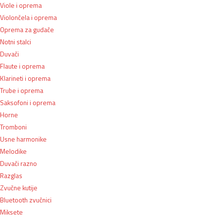
Viole i oprema
Violončela i oprema
Oprema za gudače
Notni stalci
Duvači
Flaute i oprema
Klarineti i oprema
Trube i oprema
Saksofoni i oprema
Horne
Tromboni
Usne harmonike
Melodike
Duvači razno
Razglas
Zvučne kutije
Bluetooth zvučnici
Miksete