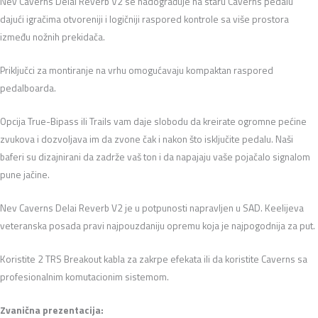
Nev Caverns Delai Reverb V2 se nadograđuje na staru Caverns pedalu
dajući igračima otvoreniji i logičniji raspored kontrole sa više prostora
između nožnih prekidača.
Priključci za montiranje na vrhu omogućavaju kompaktan raspored
pedalboarda.
Opcija True-Bipass ili Trails vam daje slobodu da kreirate ogromne pećine
zvukova i dozvoljava im da zvone čak i nakon što isključite pedalu. Naši
baferi su dizajnirani da zadrže vaš ton i da napajaju vaše pojačalo signalom
pune jačine.
Nev Caverns Delai Reverb V2 je u potpunosti napravljen u SAD. Keelijeva
veteranska posada pravi najpouzdaniju opremu koja je najpogodnija za put.
Koristite 2 TRS Breakout kabla za zakrpe efekata ili da koristite Caverns sa
profesionalnim komutacionim sistemom.
Zvanična prezentacija: