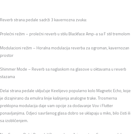
Reverb strana pedale sadrži 3 kavernozna zvuka:
Prolećni režim – prolećni reverb u stilu Blackface Amp-a sa F stil tremolom
Modulacioni režim – Horalna modulacija reverba za ogroman, kavernozan
prostor
Shimmer Mode – Reverb sa naglaskom na glasove u oktavama u reverb
stazama
Delai strana pedale uključuje Keelijevo popularno kolo Magnetic Echo, koje
je dizajnirano da emulira linije kašnjenja analogne trake. Trosmerna
preklopna modulacija daje vam opcije za dodavanje Vov i Flutter
ponavljanjima. Odjeci savršenog glasa dobro se uklapaju u miks, bilo čisti ili
sa izobličenjem.