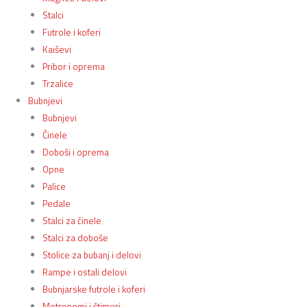
Stalci
Futrole i koferi
Kaiševi
Pribor i oprema
Trzalice
Bubnjevi
Bubnjevi
Činele
Doboši i oprema
Opne
Palice
Pedale
Stalci za činele
Stalci za doboše
Stolice za bubanj i delovi
Rampe i ostali delovi
Bubnjarske futrole i koferi
Metronomi i štimeri