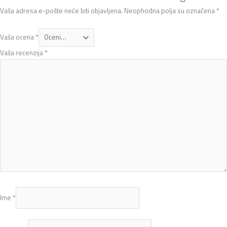
Vaša adresa e-pošte neće biti objavljena.
Neophodna polja su označena
*
Vaša ocena
*
Vaša recenzija
*
Ime
*