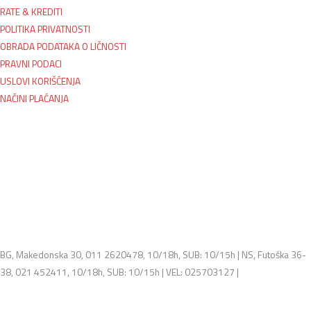
RATE & KREDITI
POLITIKA PRIVATNOSTI
OBRADA PODATAKA O LIČNOSTI
PRAVNI PODACI
USLOVI KORIŠĆENJA
NAČINI PLAĆANJA
BG, Makedonska 30, 011 2620478, 10/18h, SUB: 10/15h | NS, Futoška 36-
38, 021 452411, 10/18h, SUB: 10/15h | VEL: 025703127 |
info@mixmusic-
company.com