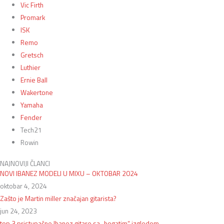
Vic Firth
Promark
ISK
Remo
Gretsch
Luthier
Ernie Ball
Wakertone
Yamaha
Fender
Tech21
Rowin
NAJNOVIJI ČLANCI
NOVI IBANEZ MODELI U MIXU – OKTOBAR 2024
oktobar 4, 2024
Zašto je Martin miller značajan gitarista?
jun 24, 2023
top 3 pristupačne Ibanez gitare sa „bogatim“ izgledom