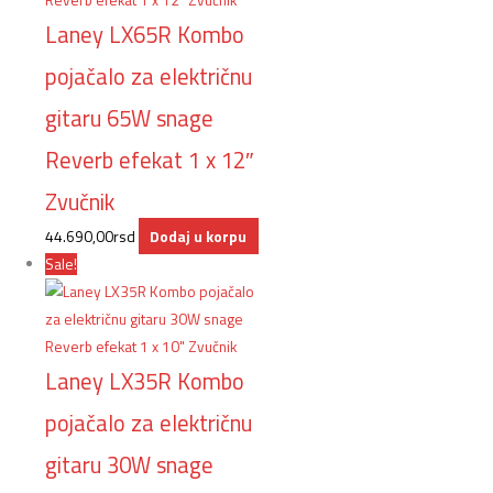
Laney LX65R Kombo
pojačalo za električnu
gitaru 65W snage
Reverb efekat 1 x 12″
Zvučnik
44.690,00
rsd
Dodaj u korpu
Sale!
Laney LX35R Kombo
pojačalo za električnu
gitaru 30W snage