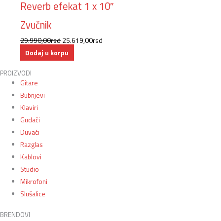
Reverb efekat 1 x 10″
Zvučnik
29.990,00
rsd
25.619,00
rsd
Dodaj u korpu
PROIZVODI
Gitare
Bubnjevi
Klaviri
Gudači
Duvači
Razglas
Kablovi
Studio
Mikrofoni
Slušalice
BRENDOVI