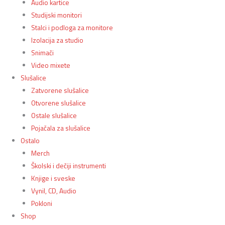
Audio kartice
Studijski monitori
Stalci i podloga za monitore
Izolacija za studio
Snimači
Video mixete
Slušalice
Zatvorene slušalice
Otvorene slušalice
Ostale slušalice
Pojačala za slušalice
Ostalo
Merch
Školski i dečiji instrumenti
Knjige i sveske
Vynil, CD, Audio
Pokloni
Shop