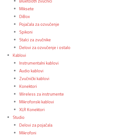
Bluetooth zvučnici
Miksete
DiBox
Pojačala za ozvučenje
Spikoni
Stalci za zvučnike
Delovi za ozvučenje i ostalo
Kablovi
Instrumentalni kablovi
Audio kablovi
Zvučnički kablovi
Konektori
Wireless za instrumente
Mikrofonski kablovi
XLR Konektori
Studio
Delovi za pojačala
Mikrofoni