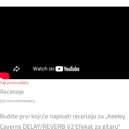
Sajt proizvođača
Recenzije
Još nema komentara.
Budite prvi koji će napisati recenziju za „Keeley
Caverns DELAY/REVERB V2 Efekat za gitaru“