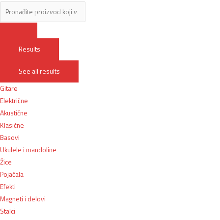
Results
See all results
Gitare
Električne
Akustične
Klasične
Basovi
Ukulele i mandoline
Žice
Pojačala
Efekti
Magneti i delovi
Stalci