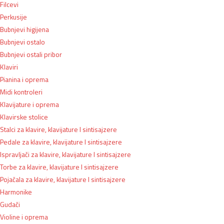
Filcevi
Perkusije
Bubnjevi higijena
Bubnjevi ostalo
Bubnjevi ostali pribor
Klaviri
Pianina i oprema
Midi kontroleri
Klavijature i oprema
Klavirske stolice
Stalci za klavire, klavijature I sintisajzere
Pedale za klavire, klavijature I sintisajzere
Ispravljači za klavire, klavijature I sintisajzere
Torbe za klavire, klavijature I sintisajzere
Pojačala za klavire, klavijature I sintisajzere
Harmonike
Gudači
Violine i oprema