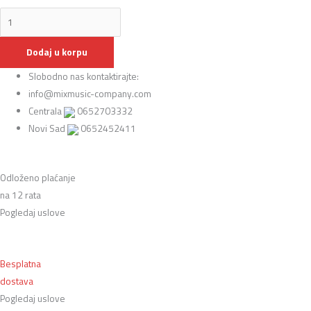
Dodaj u korpu
Slobodno nas kontaktirajte:
info@mixmusic-company.com
Centrala
0652703332
Novi Sad
0652452411
Odloženo plaćanje
na 12 rata
Pogledaj uslove
Besplatna
dostava
Pogledaj uslove