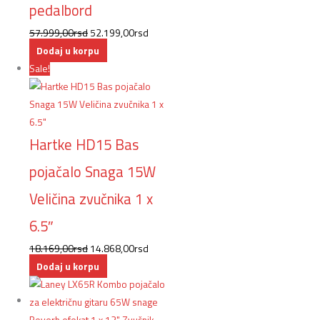
pedalbord
57.999,00
rsd
52.199,00
rsd
Dodaj u korpu
Sale!
Hartke HD15 Bas
pojačalo Snaga 15W
Veličina zvučnika 1 x
6.5″
18.169,00
rsd
14.868,00
rsd
Dodaj u korpu