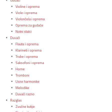
Gudači
Violine i oprema
Viole i oprema
Violončela i oprema
Oprema za gudače
Notni stalci
Duvači
Flaute i oprema
Klarineti i oprema
Trube i oprema
Saksofoni i oprema
Horne
Tromboni
Usne harmonike
Melodike
Duvači razno
Razglas
Zvučne kutije