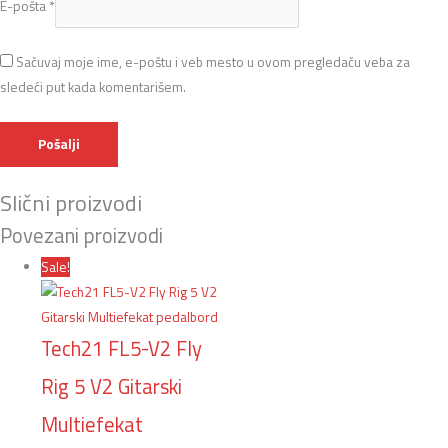
E-pošta
*
Sačuvaj moje ime, e-poštu i veb mesto u ovom pregledaču veba za
sledeći put kada komentarišem.
Slični proizvodi
Povezani proizvodi
Sale!
Tech21 FL5-V2 Fly
Rig 5 V2 Gitarski
Multiefekat