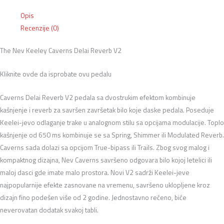
Opis
Recenzije (0)
The Nev Keeley Caverns Delai Reverb V2
Kliknite ovde da isprobate ovu pedalu
Caverns Delai Reverb V2 pedala sa dvostrukim efektom kombinuje
kašnjenje i reverb za savršen završetak bilo koje daske pedala. Poseduje
Keelei-jevo odlaganje trake u analognom stilu sa opcijama modulacije. Toplo
kašnjenje od 650 ms kombinuje se sa Spring, Shimmer ili Modulated Reverb.
Caverns sada dolazi sa opcijom True-bipass ili Trails. Zbog svog malog i
kompaktnog dizajna, Nev Caverns savršeno odgovara bilo kojoj letelici ili
maloj dasci gde imate malo prostora. Novi V2 sadrži Keelei-jeve
najpopularnije efekte zasnovane na vremenu, savršeno uklopljene kroz
dizajn fino podešen više od 2 godine. Jednostavno rečeno, biće
neverovatan dodatak svakoj tabli.