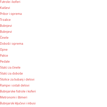
Futrole i koferi
Kaiševi
Pribor i oprema
Trzalice
Bubnjevi
Bubnjevi
Činele
Doboši i oprema
Opne
Palice
Pedale
Stalci za činele
Stalci za doboše
Stolice za bubanj i delovi
Rampe i ostali delovi
Bubnjarske futrole i koferi
Metronomi i štimeri
Bubnjarski ključevi i inbusi