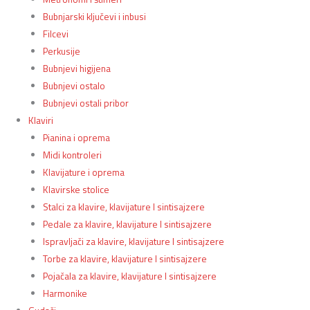
Bubnjarski ključevi i inbusi
Filcevi
Perkusije
Bubnjevi higijena
Bubnjevi ostalo
Bubnjevi ostali pribor
Klaviri
Pianina i oprema
Midi kontroleri
Klavijature i oprema
Klavirske stolice
Stalci za klavire, klavijature I sintisajzere
Pedale za klavire, klavijature I sintisajzere
Ispravljači za klavire, klavijature I sintisajzere
Torbe za klavire, klavijature I sintisajzere
Pojačala za klavire, klavijature I sintisajzere
Harmonike