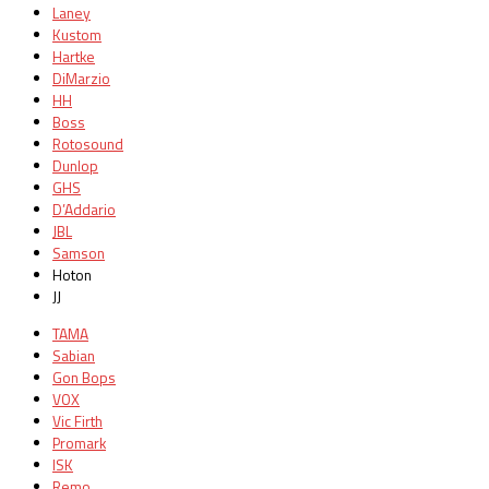
Laney
Kustom
Hartke
DiMarzio
HH
Boss
Rotosound
Dunlop
GHS
D’Addario
JBL
Samson
Hoton
JJ
TAMA
Sabian
Gon Bops
VOX
Vic Firth
Promark
ISK
Remo