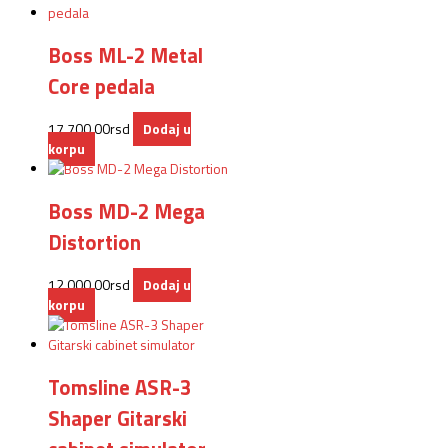
Boss ML-2 Metal
Core pedala
17.700,00
rsd
Dodaj u
korpu
Boss MD-2 Mega
Distortion
12.000,00
rsd
Dodaj u
korpu
Tomsline ASR-3
Shaper Gitarski