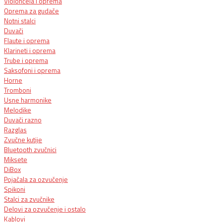
Violončela i oprema
Oprema za gudače
Notni stalci
Duvači
Flaute i oprema
Klarineti i oprema
Trube i oprema
Saksofoni i oprema
Horne
Tromboni
Usne harmonike
Melodike
Duvači razno
Razglas
Zvučne kutije
Bluetooth zvučnici
Miksete
DiBox
Pojačala za ozvučenje
Spikoni
Stalci za zvučnike
Delovi za ozvučenje i ostalo
Kablovi