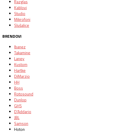
Razglas
Kablovi
Studio
Mikrofoni
Slušalice
BRENDOVI
Ibanez
Takamine
Laney
Kustom
Hartke
DiMarzio
HH
Boss
Rotosound
Dunlop
GHS
D’Addario
JBL
Samson
Hoton