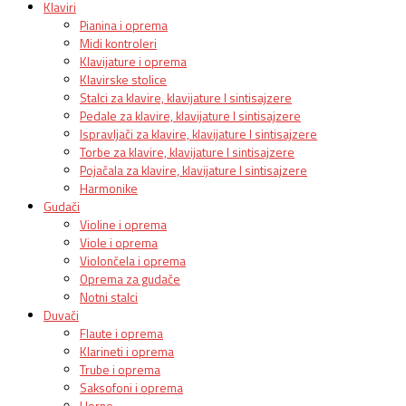
Klaviri
Pianina i oprema
Midi kontroleri
Klavijature i oprema
Klavirske stolice
Stalci za klavire, klavijature I sintisajzere
Pedale za klavire, klavijature I sintisajzere
Ispravljači za klavire, klavijature I sintisajzere
Torbe za klavire, klavijature I sintisajzere
Pojačala za klavire, klavijature I sintisajzere
Harmonike
Gudači
Violine i oprema
Viole i oprema
Violončela i oprema
Oprema za gudače
Notni stalci
Duvači
Flaute i oprema
Klarineti i oprema
Trube i oprema
Saksofoni i oprema
Horne