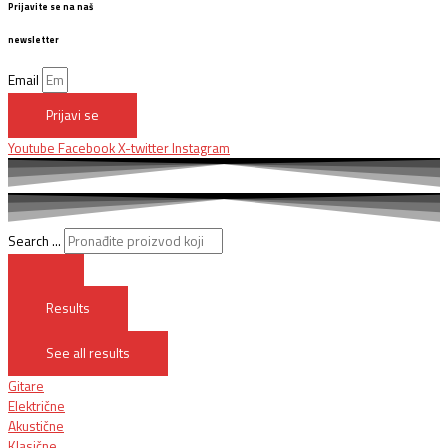
Prijavite se na naš
newsletter
Email
Prijavi se
Youtube
Facebook
X-twitter
Instagram
Search ...
Results
See all results
Gitare
Električne
Akustične
Klasične