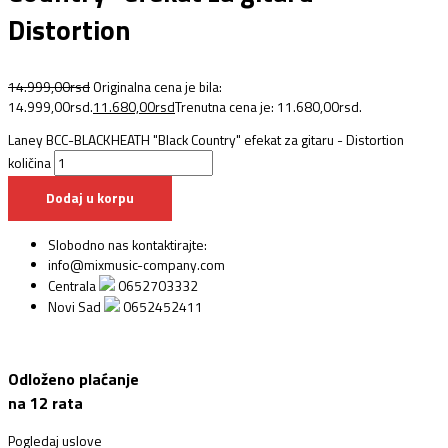
Distortion
14.999,00
rsd
Originalna cena je bila:
14.999,00rsd.
11.680,00
rsd
Trenutna cena je: 11.680,00rsd.
Laney BCC-BLACKHEATH "Black Country" efekat za gitaru - Distortion
količina
Dodaj u korpu
Slobodno nas kontaktirajte:
info@mixmusic-company.com
Centrala
0652703332
Novi Sad
0652452411
Odloženo plaćanje
na 12 rata
Pogledaj uslove