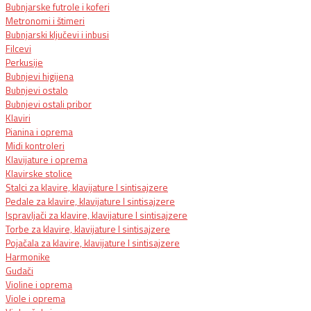
Bubnjarske futrole i koferi
Metronomi i štimeri
Bubnjarski ključevi i inbusi
Filcevi
Perkusije
Bubnjevi higijena
Bubnjevi ostalo
Bubnjevi ostali pribor
Klaviri
Pianina i oprema
Midi kontroleri
Klavijature i oprema
Klavirske stolice
Stalci za klavire, klavijature I sintisajzere
Pedale za klavire, klavijature I sintisajzere
Ispravljači za klavire, klavijature I sintisajzere
Torbe za klavire, klavijature I sintisajzere
Pojačala za klavire, klavijature I sintisajzere
Harmonike
Gudači
Violine i oprema
Viole i oprema