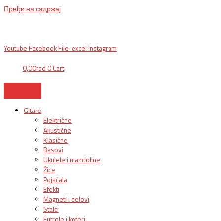
Пређи на садржај
BG, Makedonska 30,
011 2620478, PON/PET: 10/18h, SUB: 10/
15h| NS,
Futoška 36-38,
021 452411, 10-18h, SUB 10h-15h
| VEL:
025703127
|
info@mixmusic-company.com
|
Youtube
Facebook
File-excel
Instagram
0,00
rsd
0
Cart
Gitare
Električne
Akustične
Klasične
Basovi
Ukulele i mandoline
Žice
Pojačala
Efekti
Magneti i delovi
Stalci
Futrole i koferi