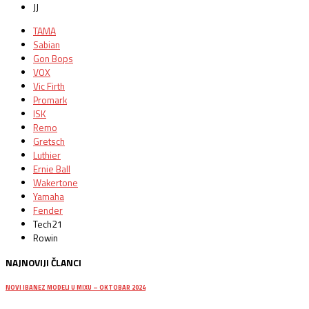
JJ
TAMA
Sabian
Gon Bops
VOX
Vic Firth
Promark
ISK
Remo
Gretsch
Luthier
Ernie Ball
Wakertone
Yamaha
Fender
Tech21
Rowin
NAJNOVIJI ČLANCI
NOVI IBANEZ MODELI U MIXU – OKTOBAR 2024