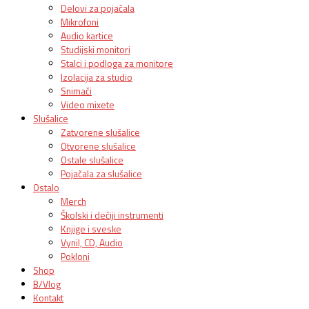
Delovi za pojačala
Mikrofoni
Audio kartice
Studijski monitori
Stalci i podloga za monitore
Izolacija za studio
Snimači
Video mixete
Slušalice
Zatvorene slušalice
Otvorene slušalice
Ostale slušalice
Pojačala za slušalice
Ostalo
Merch
Školski i dečiji instrumenti
Knjige i sveske
Vynil, CD, Audio
Pokloni
Shop
B/Vlog
Kontakt