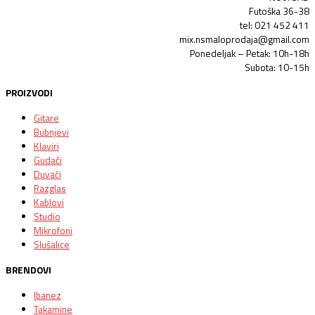
Futoška 36-38
tel: 021 452 411
mix.nsmaloprodaja@gmail.com
Ponedeljak – Petak: 10h-18h
Subota: 10-15h
PROIZVODI
Gitare
Bubnjevi
Klaviri
Gudači
Duvači
Razglas
Kablovi
Studio
Mikrofoni
Slušalice
BRENDOVI
Ibanez
Takamine