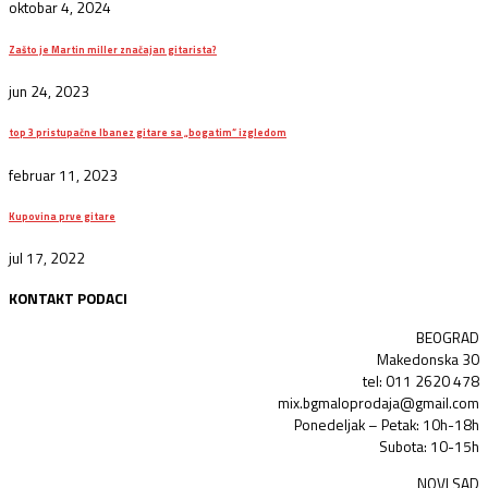
oktobar 4, 2024
Zašto je Martin miller značajan gitarista?
jun 24, 2023
top 3 pristupačne Ibanez gitare sa „bogatim“ izgledom
februar 11, 2023
Kupovina prve gitare
jul 17, 2022
KONTAKT PODACI
BEOGRAD
Makedonska 30
tel: 011 2620 478
mix.bgmaloprodaja@gmail.com
Ponedeljak – Petak: 10h-18h
Subota: 10-15h
NOVI SAD