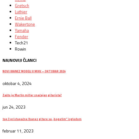
Gretsch
Luthier
Ernie Ball
Wakertone
Yamaha
Fender
Tech21
Rowin
NAJNOVIJI ČLANCI
NOVI IBANEZ MODELI U MIXU – OKTOBAR 2024
oktobar 4, 2024
Zašto je Martin miller značajan gitarista?
jun 24, 2023
top 3 pristupačne Ibanez gitare sa „bogatim“ izgledom
februar 11, 2023