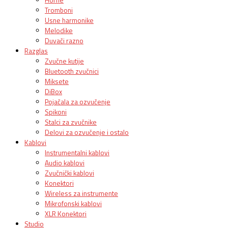
Tromboni
Usne harmonike
Melodike
Duvači razno
Razglas
Zvučne kutije
Bluetooth zvučnici
Miksete
DiBox
Pojačala za ozvučenje
Spikoni
Stalci za zvučnike
Delovi za ozvučenje i ostalo
Kablovi
Instrumentalni kablovi
Audio kablovi
Zvučnički kablovi
Konektori
Wireless za instrumente
Mikrofonski kablovi
XLR Konektori
Studio