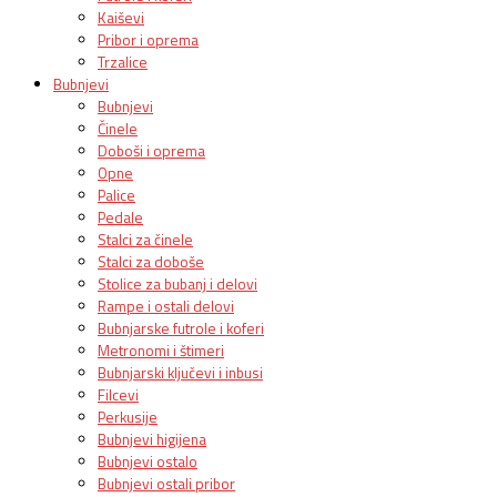
Kaiševi
Pribor i oprema
Trzalice
Bubnjevi
Bubnjevi
Činele
Doboši i oprema
Opne
Palice
Pedale
Stalci za činele
Stalci za doboše
Stolice za bubanj i delovi
Rampe i ostali delovi
Bubnjarske futrole i koferi
Metronomi i štimeri
Bubnjarski ključevi i inbusi
Filcevi
Perkusije
Bubnjevi higijena
Bubnjevi ostalo
Bubnjevi ostali pribor