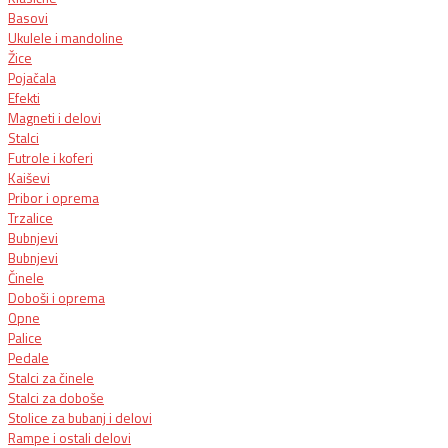
Basovi
Ukulele i mandoline
Žice
Pojačala
Efekti
Magneti i delovi
Stalci
Futrole i koferi
Kaiševi
Pribor i oprema
Trzalice
Bubnjevi
Bubnjevi
Činele
Doboši i oprema
Opne
Palice
Pedale
Stalci za činele
Stalci za doboše
Stolice za bubanj i delovi
Rampe i ostali delovi