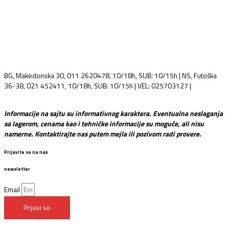
BG, Makedonska 30, 011 2620478, 10/18h, SUB: 10/15h | NS, Futoška
36-38, 021 452411, 10/18h, SUB: 10/15h | VEL: 025703127 |
info@mixmusic-company.com
Informacije na sajtu su informativnog karaktera. Eventualna neslaganja
sa lagerom, cenama kao i tehničke informacije su moguće, ali nisu
namerne. Kontaktirajte nas putem mejla ili pozivom radi provere.
Prijavite se na naš
newsletter
Email
Prijavi se