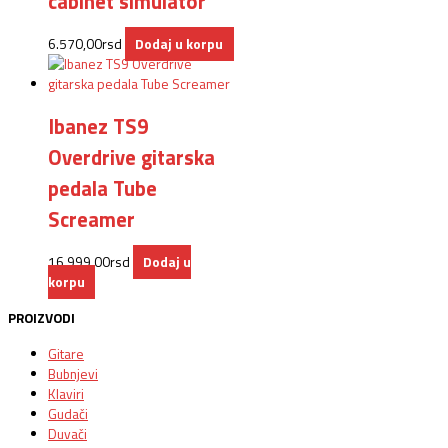
cabinet simulator
6.570,00
rsd
Dodaj u korpu
Ibanez TS9
Overdrive gitarska
pedala Tube
Screamer
16.999,00
rsd
Dodaj u
korpu
PROIZVODI
Gitare
Bubnjevi
Klaviri
Gudači
Duvači