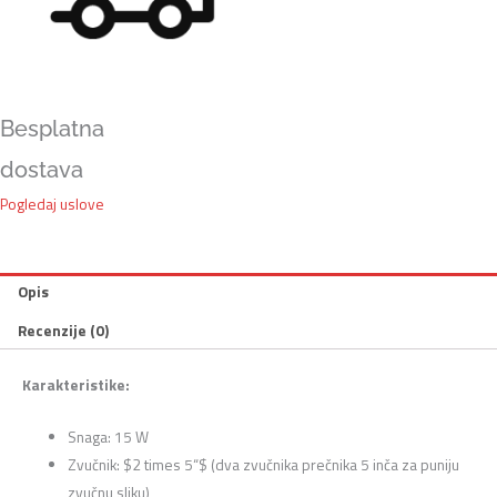
Besplatna
dostava
Pogledaj uslove
Opis
Recenzije (0)
Karakteristike:
Snaga:
15 W
Zvučnik:
$2 times 5“$
(dva zvučnika prečnika 5 inča za puniju
zvučnu sliku)