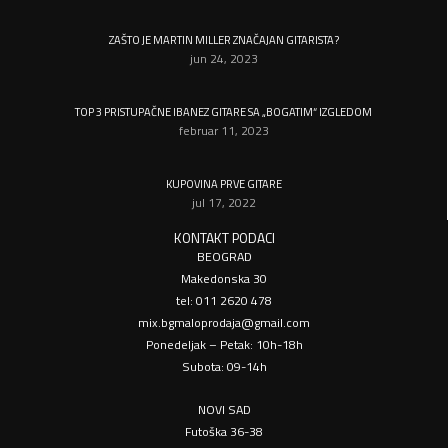
ZAŠTO JE MARTIN MILLER ZNAČAJAN GITARISTA?
jun 24, 2023
TOP 3 PRISTUPAČNE IBANEZ GITARE SA „BOGATIM“ IZGLEDOM
februar 11, 2023
KUPOVINA PRVE GITARE
jul 17, 2022
KONTAKT PODACI
BEOGRAD
Makedonska 30
tel: 011 2620 478
mix.bgmaloprodaja@gmail.com
Ponedeljak – Petak: 10h-18h
Subota: 09-14h
NOVI SAD
Futoška 36-38