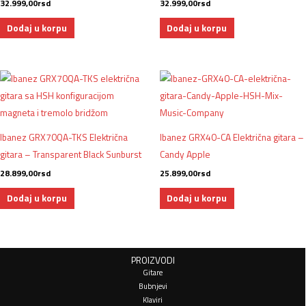
32.999,00
rsd
32.999,00
rsd
Dodaj u korpu
Dodaj u korpu
Ibanez GRX70QA-TKS Električna
Ibanez GRX40-CA Električna gitara –
gitara – Transparent Black Sunburst
Candy Apple
28.899,00
rsd
25.899,00
rsd
Dodaj u korpu
Dodaj u korpu
PROIZVODI
Gitare
Bubnjevi
Klaviri