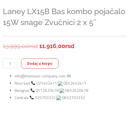
Laney LX15B Bas kombo pojačalo
15W snage Zvučnici 2 x 5″
Originalna
Trenutna
13.999,00
rsd
11.916,00
rsd
cena
cena
Laney
Dodaj u korpu
je
je:
LX15B
info@mixmusic-company.com
Bas
bila:
11.916,00rsd.
Novi Sad
021452411
0652452411
kombo
13.999,00rsd.
Beograd
0112620478
0652620478
pojačalo
Centrala
025703332
0652703332
15W
snage
Zvučnici
2
x