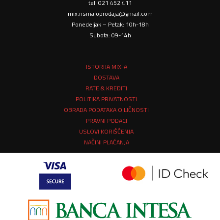
tel: 021 452 411
mix.nsmaloprodaja@gmail.com
Ponedeljak – Petak: 10h-18h
Subota: 09-14h
ISTORIJA MIX-A
DOSTAVA
RATE & KREDITI
POLITIKA PRIVATNOSTI
OBRADA PODATAKA O LIČNOSTI
PRAVNI PODACI
USLOVI KORIŠĆENJA
NAČINI PLAĆANJA