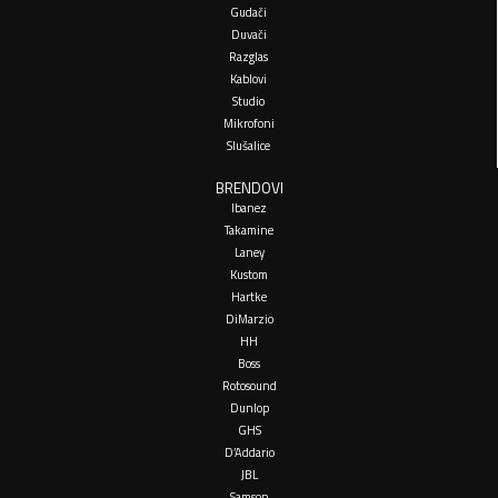
Gudači
Duvači
Razglas
Kablovi
Studio
Mikrofoni
Slušalice
BRENDOVI
Ibanez
Takamine
Laney
Kustom
Hartke
DiMarzio
HH
Boss
Rotosound
Dunlop
GHS
D’Addario
JBL
Samson