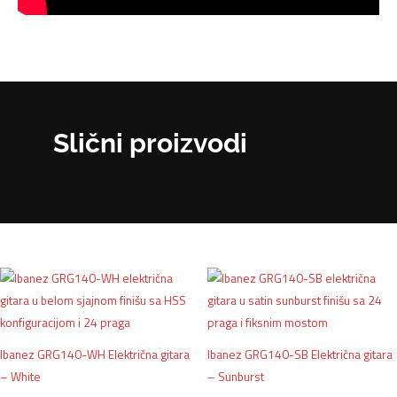
Slični proizvodi
Ibanez GRG140-WH Električna gitara
Ibanez GRG140-SB Električna gitara
– White
– Sunburst