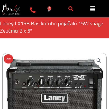
Пређи
на
0
Cart
садржај
Laney LX15B Bas kombo pojačalo 15W snage
Zvučnici 2 x 5″
Sale!