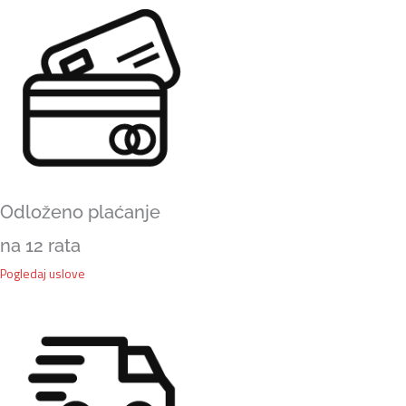
5"
količina
Odloženo plaćanje
na 12 rata
Pogledaj uslove