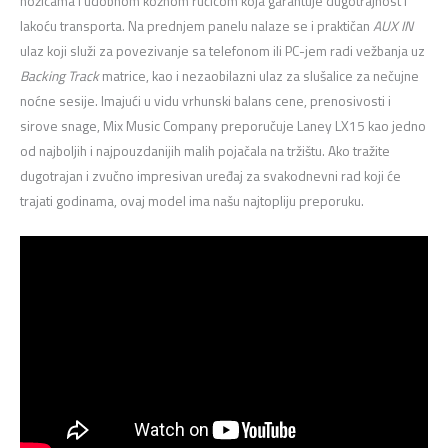
nožicama i udobnom kožnom ručicom koja garantuje dugotrajnost i
lakoću transporta.
Na prednjem panelu nalaze se i praktičan
AUX IN
ulaz koji služi za povezivanje sa telefonom ili PC-jem radi vežbanja uz
Backing Track
matrice,
kao i nezaobilazni ulaz za slušalice za nečujne
noćne sesije.
Imajući u vidu vrhunski balans cene,
prenosivosti i
sirove snage,
Mix Music Company preporučuje
Laney LX15 kao jedno
od najboljih i najpouzdanijih malih pojačala na tržištu.
Ako tražite
dugotrajan i zvučno impresivan uređaj za svakodnevni rad koji će
trajati godinama,
ovaj model ima našu najtopliju preporuku.