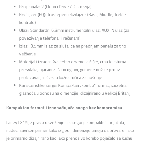
Broj kanala:
2 (Clean i Drive / Distorzija)
Ekvilajzer (EQ):
Trostepeni ekvilajzer (Bass,
Middle,
Treble
kontrole)
Ulazi:
Standardni 6.
3mm instrumentalni ulaz,
AUX IN ulaz (za
povezivanje telefona ili računara)
Izlazi:
3.
5mm izlaz za slušalice na prednjem panelu za tiho
vežbanje
Materijal i izrada:
Kvalitetno drveno kućište,
crna teksturna
presvlaka,
ojačani zaštitni uglovi,
gumene nožice protiv
proklizavanja i čvrsta kožna ručica za nošenje
Karakteristike serije:
Kompaktan „kombo“ format,
izuzetna
glasnoća u odnosu na dimenzije,
dizajnirano u Velikoj Britaniji
Kompaktan format i iznenađujuća snaga bez kompromisa
Laney LX15 je pravo osveženje u kategoriji kompaktnih pojačala,
nudeći savršen primer kako izgled i dimenzije umeju da prevare.
Iako
je primarno dizajnirano kao lako prenosivo kombo pojačalo za kućnu