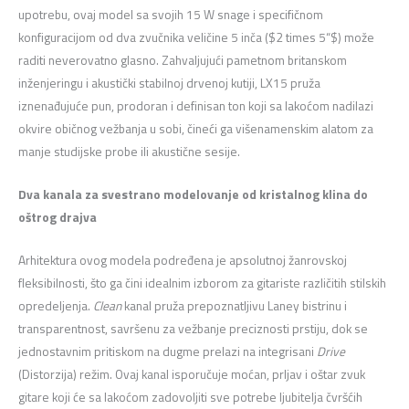
upotrebu,
ovaj model sa svojih 15 W snage i specifičnom
konfiguracijom od dva zvučnika veličine 5 inča (
$2 times 5“$
) može
raditi neverovatno glasno.
Zahvaljujući pametnom britanskom
inženjeringu i akustički stabilnoj drvenoj kutiji,
LX15 pruža
iznenađujuće pun,
prodoran i definisan ton koji sa lakoćom nadilazi
okvire običnog vežbanja u sobi,
čineći ga višenamenskim alatom za
manje studijske probe ili akustične sesije.
Dva kanala za svestrano modelovanje od kristalnog klina do
oštrog drajva
Arhitektura ovog modela podređena je apsolutnoj žanrovskoj
fleksibilnosti,
što ga čini idealnim izborom za gitariste različitih stilskih
opredeljenja.
Clean
kanal pruža prepoznatljivu Laney bistrinu i
transparentnost,
savršenu za vežbanje preciznosti prstiju,
dok se
jednostavnim pritiskom na dugme prelazi na integrisani
Drive
(Distorzija) režim.
Ovaj kanal isporučuje moćan,
prljav i oštar zvuk
gitare koji će sa lakoćom zadovoljiti sve potrebe ljubitelja čvršćih