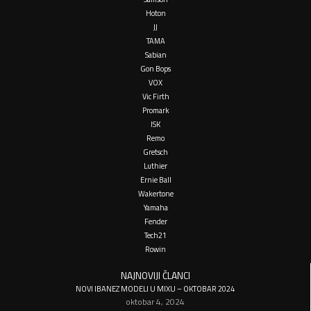
Hoton
JJ
TAMA
Sabian
Gon Bops
VOX
Vic Firth
Promark
ISK
Remo
Gretsch
Luthier
Ernie Ball
Wakertone
Yamaha
Fender
Tech21
Rowin
NAJNOVIJI ČLANCI
NOVI IBANEZ MODELI U MIXU – OKTOBAR 2024
oktobar 4, 2024