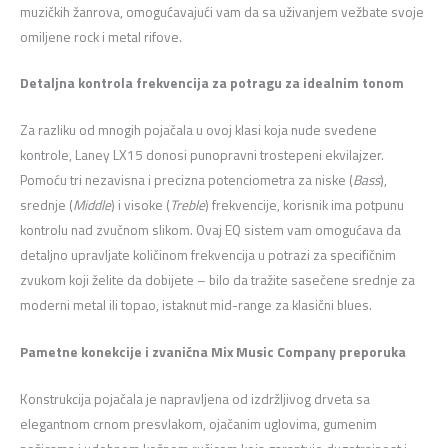
muzičkih žanrova,
omogućavajući vam da sa uživanjem vežbate svoje
omiljene rock i metal rifove.
Detaljna kontrola frekvencija za potragu za idealnim tonom
Za razliku od mnogih pojačala u ovoj klasi koja nude svedene
kontrole,
Laney LX15 donosi punopravni trostepeni ekvilajzer.
Pomoću tri nezavisna i precizna potenciometra za niske (
Bass
),
srednje (
Middle
) i visoke (
Treble
) frekvencije,
korisnik ima potpunu
kontrolu nad zvučnom slikom.
Ovaj EQ sistem vam omogućava da
detaljno upravljate količinom frekvencija u potrazi za specifičnim
zvukom koji želite da dobijete – bilo da tražite sasečene srednje za
moderni metal ili topao,
istaknut mid-range za klasični blues.
Pametne konekcije i zvanična Mix Music Company preporuka
Konstrukcija pojačala je napravljena od izdržljivog drveta sa
elegantnom crnom presvlakom,
ojačanim uglovima,
gumenim