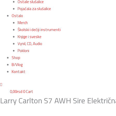
Ostale slušalice
Pojačala za slušalice
Ostalo
Merch
Školski i dečiji instrumenti
Knjige i sveske
Vynil, CD, Audio
Pokloni
Shop
B/Vlog
Kontakt
0,00
rsd
0
Cart
Larry Carlton S7 AWH Sire Električn