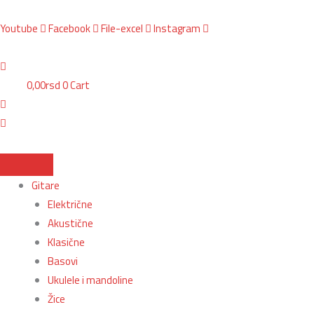
Пређи
Larry
Search
BG, Makedonska 30,
011 2620478, PON/PET: 10/18h, SUB: 10/
15h| NS,
на
Carlton
...
Youtube
Facebook
File-excel
Instagram
садржај
S7
AWH
Sire
0,00
rsd
0
Cart
Električna
gitara
količina
Gitare
Električne
Akustične
Klasične
Basovi
Ukulele i mandoline
Žice