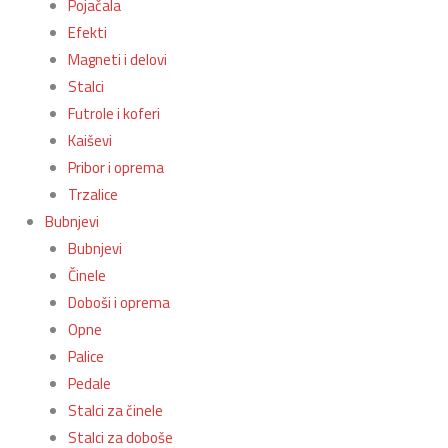
Pojačala
Efekti
Magneti i delovi
Stalci
Futrole i koferi
Kaiševi
Pribor i oprema
Trzalice
Bubnjevi
Bubnjevi
Činele
Doboši i oprema
Opne
Palice
Pedale
Stalci za činele
Stalci za doboše