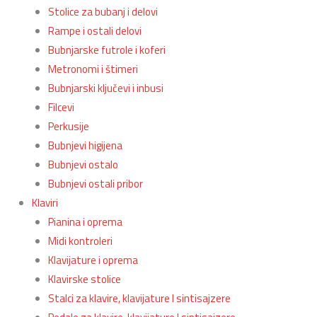
Stolice za bubanj i delovi
Rampe i ostali delovi
Bubnjarske futrole i koferi
Metronomi i štimeri
Bubnjarski ključevi i inbusi
Filcevi
Perkusije
Bubnjevi higijena
Bubnjevi ostalo
Bubnjevi ostali pribor
Klaviri
Pianina i oprema
Midi kontroleri
Klavijature i oprema
Klavirske stolice
Stalci za klavire, klavijature I sintisajzere