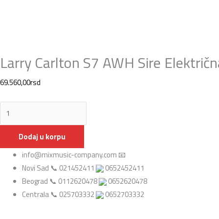
Larry Carlton S7 AWH Sire Električn
69.560,00
rsd
Dodaj u korpu
info@mixmusic-company.com 📧
Novi Sad 📞 021452411
0652452411
Beograd 📞 0112620478
0652620478
Centrala 📞 025703332
0652703332