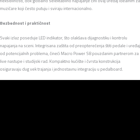
fleksibilnosti, dok globalno selektabilno napajanje čini ovaj uređaj idealnim za
muzičare koji često putuju i sviraju internacionalno.
Bezbednost i praktičnost
Svaki izlaz poseduje LED indikator, što olakšava dijagnostiku i kontrolu
napajanja na sceni. Integrisana zaštita od preopterećenja štiti pedale i uređaj
od potencijalnih problema, čineći Macro Power S8 pouzdanim partnerom za
live nastupe i studijski rad. Kompaktno kućište i čvrsta konstrukcija
osiguravaju dug vek trajanja i jednostavnu integraciju u pedalboard.