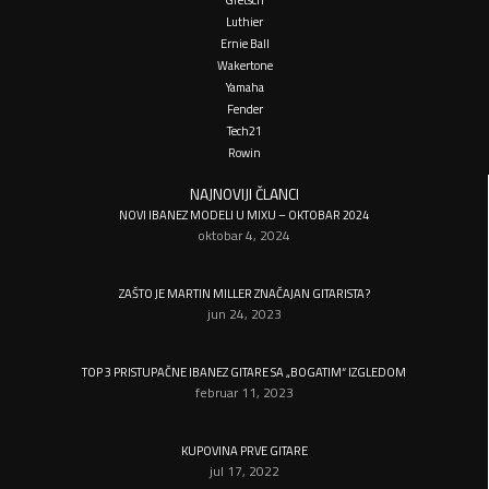
Luthier
Ernie Ball
Wakertone
Yamaha
Fender
Tech21
Rowin
NAJNOVIJI ČLANCI
NOVI IBANEZ MODELI U MIXU – OKTOBAR 2024
oktobar 4, 2024
ZAŠTO JE MARTIN MILLER ZNAČAJAN GITARISTA?
jun 24, 2023
TOP 3 PRISTUPAČNE IBANEZ GITARE SA „BOGATIM“ IZGLEDOM
februar 11, 2023
KUPOVINA PRVE GITARE
jul 17, 2022