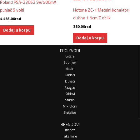
Roland PSA-230S2 9V/500mA
punjač 9 volti
Hotone ZC-1 Metalni konektori
dužine 1.5cm Z oblik
4.485,00
rsd
380,00
rsd
Dodaj u korpu
Dodaj u korpu
PROIZVODI
Gitare
Bubnjevi
Klaviri
Gudači
Duvači
Razglas
Kablovi
Studio
Mikrofoni
Slušalice
BRENDOVI
Ibanez
Takamine