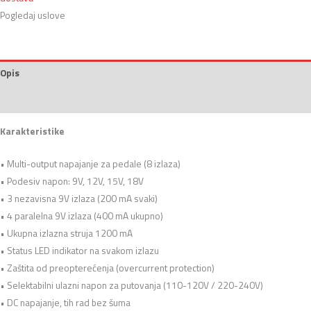
Pogledaj uslove
Opis
Recenzije (0)
Karakteristike
• Multi-output napajanje za pedale (8 izlaza)
• Podesiv napon: 9V, 12V, 15V, 18V
• 3 nezavisna 9V izlaza (200 mA svaki)
• 4 paralelna 9V izlaza (400 mA ukupno)
• Ukupna izlazna struja 1200 mA
• Status LED indikator na svakom izlazu
• Zaštita od preopterećenja (overcurrent protection)
• Selektabilni ulazni napon za putovanja (110-120V / 220-240V)
• DC napajanje, tih rad bez šuma