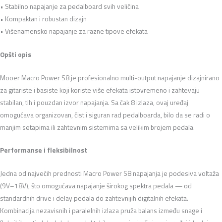
• Stabilno napajanje za pedalboard svih veličina
• Kompaktan i robustan dizajn
• Višenamensko napajanje za razne tipove efekata
Opšti opis
Mooer Macro Power S8 je profesionalno multi-output napajanje dizajnirano
za gitariste i basiste koji koriste više efekata istovremeno i zahtevaju
stabilan, tih i pouzdan izvor napajanja. Sa čak 8 izlaza, ovaj uređaj
omogućava organizovan, čist i siguran rad pedalboarda, bilo da se radi o
manjim setapima ili zahtevnim sistemima sa velikim brojem pedala.
Performanse i fleksibilnost
Jedna od najvećih prednosti Macro Power S8 napajanja je podesiva voltaža
(9V–18V), što omogućava napajanje širokog spektra pedala — od
standardnih drive i delay pedala do zahtevnijih digitalnih efekata.
Kombinacija nezavisnih i paralelnih izlaza pruža balans između snage i