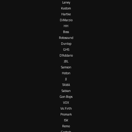
Laney
Kustom
Hartke
DiMarzio
HH
Boss
Rotosound
Dunlop
GHS
D’Addario
JBL
Samson
Hoton
JJ
TAMA
Sabian
Gon Bops
VOX
Vic Firth
Promark
ISK
Remo
Gretsch