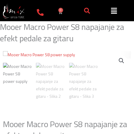
Пређи
на
0
Cart
садржај
Mooer Macro Power S8 napajanje za
efekt pedale za gitaru
Mooer Macro Power S8 napajanje za