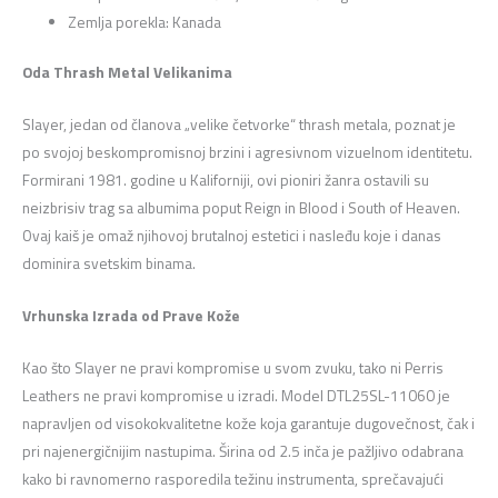
Zemlja porekla: Kanada
Oda Thrash Metal Velikanima
Slayer, jedan od članova „velike četvorke“ thrash metala, poznat je
po svojoj beskompromisnoj brzini i agresivnom vizuelnom identitetu.
Formirani 1981. godine u Kaliforniji, ovi pioniri žanra ostavili su
neizbrisiv trag sa albumima poput Reign in Blood i South of Heaven.
Ovaj kaiš je omaž njihovoj brutalnoj estetici i nasleđu koje i danas
dominira svetskim binama.
Vrhunska Izrada od Prave Kože
Kao što Slayer ne pravi kompromise u svom zvuku, tako ni Perris
Leathers ne pravi kompromise u izradi. Model DTL25SL-11060 je
napravljen od visokokvalitetne kože koja garantuje dugovečnost, čak i
pri najenergičnijim nastupima. Širina od 2.5 inča je pažljivo odabrana
kako bi ravnomerno rasporedila težinu instrumenta, sprečavajući