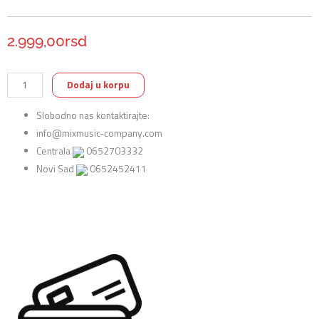
2.999,00
rsd
Perris
Dodaj u korpu
Leathers
Slobodno nas kontaktirajte:
DTL25SL-
info@mixmusic-company.com
11060
Centrala
0652703332
Slayer
Novi Sad
0652452411
Kožni
Kaiš
za
Gitaru
količina