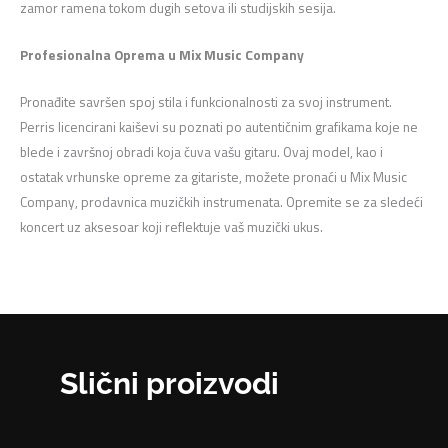
zamor ramena tokom dugih setova ili studijskih sesija.
Profesionalna Oprema u Mix Music Company
Pronađite savršen spoj stila i funkcionalnosti za svoj instrument.
Perris licencirani kaiševi su poznati po autentičnim grafikama koje ne
blede i završnoj obradi koja čuva vašu gitaru. Ovaj model, kao i
ostatak vrhunske opreme za gitariste, možete pronaći u Mix Music
Company, prodavnica muzičkih instrumenata. Opremite se za sledeći
koncert uz aksesoar koji reflektuje vaš muzički ukus.
Slični proizvodi