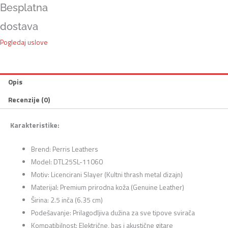
Besplatna
dostava
Pogledaj uslove
Opis
Recenzije (0)
Karakteristike:
Brend: Perris Leathers
Model: DTL25SL-11060
Motiv: Licencirani Slayer (Kultni thrash metal dizajn)
Materijal: Premium prirodna koža (Genuine Leather)
Širina: 2.5 inča (6.35 cm)
Podešavanje: Prilagodljiva dužina za sve tipove svirača
Kompatibilnost: Električne, bas i akustične gitare