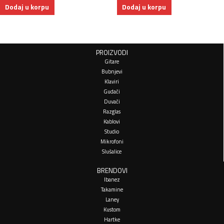
Dodaj u korpu
Dodaj u korpu
PROIZVODI
Gitare
Bubnjevi
Klaviri
Gudači
Duvači
Razglas
Kablovi
Studio
Mikrofoni
Slušalice
BRENDOVI
Ibanez
Takamine
Laney
Kustom
Hartke