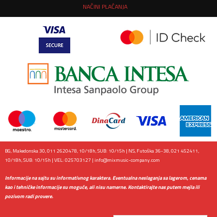
NAČINI PLAĆANJA
BG, Makedonska 30, 011 2620478, 10/18h, SUB: 10/15h | NS, Futoška 36-38, 021 452411,
10/18h, SUB: 10/15h | VEL: 025703127 |
info@mixmusic-company.com
Informacije na sajtu su informativnog karaktera. Eventualna neslaganja sa lagerom, cenama
kao i tehničke informacije su moguće, ali nisu namerne. Kontaktirajte nas putem mejla ili
pozivom radi provere.