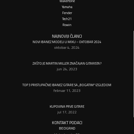
Wakertone
Yamaha
Fender
Tech21
Rowin
NAJNOVIJI ČLANCI
NOVI IBANEZ MODELI U MIXU – OKTOBAR 2024
oktobar 4, 2024
ZAŠTO JE MARTIN MILLER ZNAČAJAN GITARISTA?
jun 24, 2023
TOP 3 PRISTUPAČNE IBANEZ GITARE SA „BOGATIM“ IZGLEDOM
februar 11, 2023
KUPOVINA PRVE GITARE
jul 17, 2022
KONTAKT PODACI
BEOGRAD