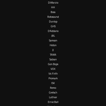
DiMarzio
HH
Boss
Rotosound
Dunlop
GHS
D’Addario
JBL
Samson
Hoton
JJ
TAMA
Sabian
Gon Bops
VOX
Vic Firth
Promark
ISK
Remo
Gretsch
Luthier
Ernie Ball