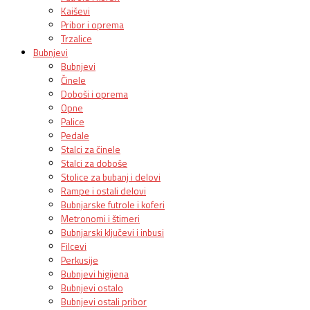
Kaiševi
Pribor i oprema
Trzalice
Bubnjevi
Bubnjevi
Činele
Doboši i oprema
Opne
Palice
Pedale
Stalci za činele
Stalci za doboše
Stolice za bubanj i delovi
Rampe i ostali delovi
Bubnjarske futrole i koferi
Metronomi i štimeri
Bubnjarski ključevi i inbusi
Filcevi
Perkusije
Bubnjevi higijena
Bubnjevi ostalo
Bubnjevi ostali pribor