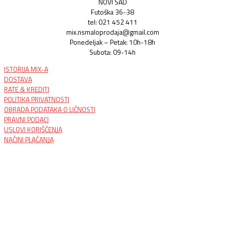
NOVI SAD
Futoška 36-38
tel: 021 452 411
mix.nsmaloprodaja@gmail.com
Ponedeljak – Petak: 10h-18h
Subota: 09-14h
ISTORIJA MIX-A
DOSTAVA
RATE & KREDITI
POLITIKA PRIVATNOSTI
OBRADA PODATAKA O LIČNOSTI
PRAVNI PODACI
USLOVI KORIŠĆENJA
NAČINI PLAĆANJA