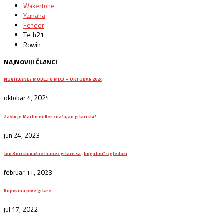
Wakertone
Yamaha
Fender
Tech21
Rowin
NAJNOVIJI ČLANCI
NOVI IBANEZ MODELI U MIXU – OKTOBAR 2024
oktobar 4, 2024
Zašto je Martin miller značajan gitarista?
jun 24, 2023
top 3 pristupačne Ibanez gitare sa „bogatim“ izgledom
februar 11, 2023
Kupovina prve gitare
jul 17, 2022