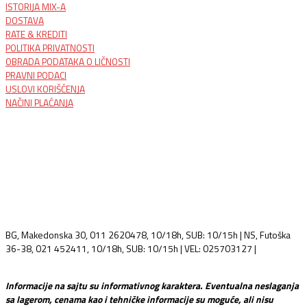
ISTORIJA MIX-A
DOSTAVA
RATE & KREDITI
POLITIKA PRIVATNOSTI
OBRADA PODATAKA O LIČNOSTI
PRAVNI PODACI
USLOVI KORIŠĆENJA
NAČINI PLAĆANJA
BG, Makedonska 30, 011 2620478, 10/18h, SUB: 10/15h | NS, Futoška
36-38, 021 452411, 10/18h, SUB: 10/15h | VEL: 025703127 |
info@mixmusic-company.com
Informacije na sajtu su informativnog karaktera. Eventualna neslaganja
sa lagerom, cenama kao i tehničke informacije su moguće, ali nisu