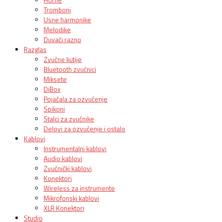
Tromboni
Usne harmonike
Melodike
Duvači razno
Razglas
Zvučne kutije
Bluetooth zvučnici
Miksete
DiBox
Pojačala za ozvučenje
Spikoni
Stalci za zvučnike
Delovi za ozvučenje i ostalo
Kablovi
Instrumentalni kablovi
Audio kablovi
Zvučnički kablovi
Konektori
Wireless za instrumente
Mikrofonski kablovi
XLR Konektori
Studio