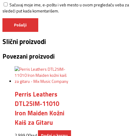
Sačuvaj moje ime, e-poštu i veb mesto u ovom pregledaču veba za
sledeći put kada komentarišem.
Slični proizvodi
Povezani proizvodi
Perris Leathers
DTL25IM-11010
Iron Maiden Kožni
Kaiš za Gitaru
2.999,00
rsd
Dodaj u korpu