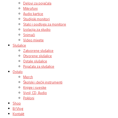
Delovi za pojačala
Mikrofoni
Audio kartice
Studijski monitori
Stalci i podloga za monitore
Izolacija za studio
Snimači
Video mixete
Slušalice
Zatvorene slušalice
Otvorene slušalice
Ostale slušalice
Pojačala za slušalice
Ostalo
Merch
Školski i dečiji instrumenti
Knjige i sveske
Vynil, CD, Audio
Pokloni
Shop
B/Vlog
Kontakt