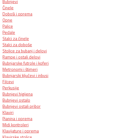
Bubnjevi
Činele
Doboši i oprema
Opne
Palice
Pedale
Stalci za činele
Stalci za doboše
Stolice za bubanj i delovi
Rampe i ostali delovi
Bubnjarske futrole i koferi
Metronomi i štimeri
Bubnjarski ključevi i inbusi
Filcevi
Perkusije
Bubnjevi higijena
Bubnjevi ostalo
Bubnjevi ostali pribor
Klaviri
Pianina i oprema
Midi kontroleri
Klavijature i oprema
Klavirske stolice