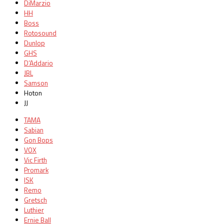
DiMarzio
HH
Boss
Rotosound
Dunlop
GHS
D’Addario
JBL
Samson
Hoton
JJ
TAMA
Sabian
Gon Bops
VOX
Vic Firth
Promark
ISK
Remo
Gretsch
Luthier
Ernie Ball