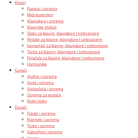
Klaviri
Pianina i oprema
Midi kontroleri
Klavijature i oprema
Klavirske stolice
Stalci za klavire, klavijature I sintisajzere
Pedale za klavire, klavijature I sintisajzere
Ispravljači za klavire, klavijature I sintisajzere
Torbe za klavire, klavijature I sintisajzere
Pojačala za klavire, klavijature I sintisajzere
Harmonike
Gudači
Violine i oprema
Viole i oprema
Violončela i oprema
Oprema za gudače
Notni stalci
Duvači
Flaute i oprema
Klarineti i oprema
Trube i oprema
Saksofoni i oprema
Horne