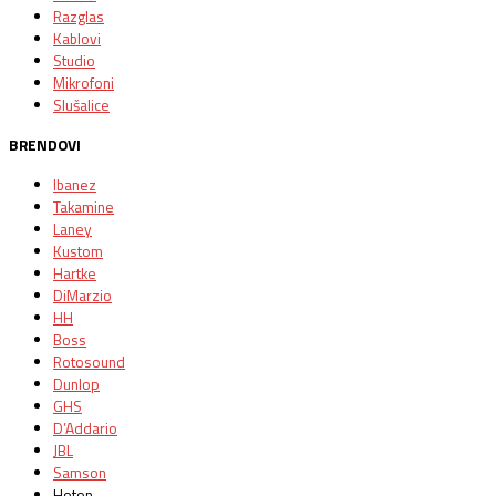
Razglas
Kablovi
Studio
Mikrofoni
Slušalice
BRENDOVI
Ibanez
Takamine
Laney
Kustom
Hartke
DiMarzio
HH
Boss
Rotosound
Dunlop
GHS
D’Addario
JBL
Samson
Hoton