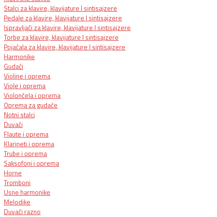
Stalci za klavire, klavijature I sintisajzere
Pedale za klavire, klavijature I sintisajzere
Ispravljači za klavire, klavijature I sintisajzere
Torbe za klavire, klavijature I sintisajzere
Pojačala za klavire, klavijature I sintisajzere
Harmonike
Gudači
Violine i oprema
Viole i oprema
Violončela i oprema
Oprema za gudače
Notni stalci
Duvači
Flaute i oprema
Klarineti i oprema
Trube i oprema
Saksofoni i oprema
Horne
Tromboni
Usne harmonike
Melodike
Duvači razno