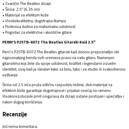
• Zvanični The Beatles dizajn
• Širina: 2.5″ (6,35 cm)
• Materijal sa efektom kože
• Visokokvalitetna, dugotrajna štampa
• Podesiva dužina za maksimalnu udobnost
• Pogodan za električne i akustične gitare
PERRI’S P25TB-6072 The Beatles Gitarski Kaiš 2.5″
Perri’s P25TB-6072 The Beatles gitarski kaiš donosi prepoznatljiv stil
najpoznatijeg benda svih vremena pravo na vašu gitaru. Namenjen
gitaristima koji žele da spoje udobnost, kvalitet i legendarni vizuelni
identitet, ovaj kaiš je idealan kako za binu, tako i za studio ili svakodnevno
vežbanje.
Širina od 2.5 inča pruža odličnu raspodelu težine, dok materijal sa
efektom kože garantuje dugotrajnost i prijatan osećaj na ramenu.
Visokorezolucijski print osigurava da dizajn ostane postojan i upečatljiv i
nakon dugog korišćenja.
Recenzije
Još nema komentara.