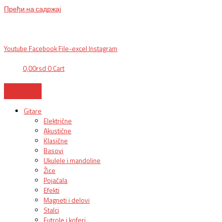
Пређи на садржај
BG, Makedonska 30,
011 2620478, PON/PET: 10/18h, SUB: 10/
15h| NS,
Futoška 36-38,
021 452411, 10-18h, SUB 10h-15h
| VEL:
025703127
|
info@mixmusic-company.com
|
Youtube
Facebook
File-excel
Instagram
0,00
rsd
0
Cart
Gitare
Električne
Akustične
Klasične
Basovi
Ukulele i mandoline
Žice
Pojačala
Efekti
Magneti i delovi
Stalci
Futrole i koferi