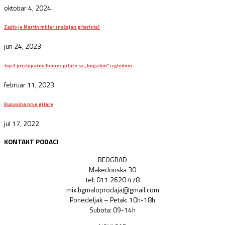
oktobar 4, 2024
Zašto je Martin miller značajan gitarista?
jun 24, 2023
top 3 pristupačne Ibanez gitare sa „bogatim“ izgledom
februar 11, 2023
Kupovina prve gitare
jul 17, 2022
KONTAKT PODACI
BEOGRAD
Makedonska 30
tel: 011 2620 478
mix.bgmaloprodaja@gmail.com
Ponedeljak – Petak: 10h-18h
Subota: 09-14h