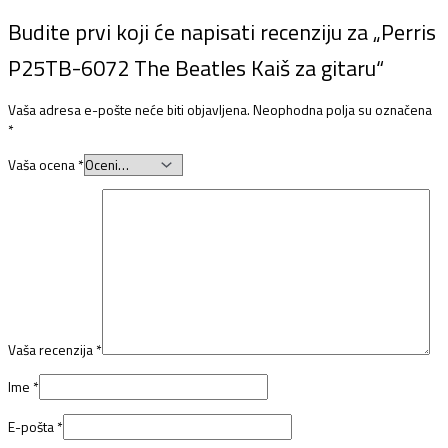
Budite prvi koji će napisati recenziju za „Perris
P25TB-6072 The Beatles Kaiš za gitaru“
Vaša adresa e-pošte neće biti objavljena.
Neophodna polja su označena
*
Vaša ocena
*
Vaša recenzija
*
Ime
*
E-pošta
*