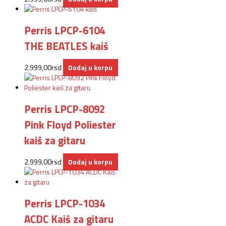
Perris LPCP-6104
THE BEATLES kaiš
2.999,00
rsd
Dodaj u korpu
Perris LPCP-8092
Pink Floyd Poliester
kaiš za gitaru
2.999,00
rsd
Dodaj u korpu
Perris LPCP-1034
ACDC Kaiš za gitaru