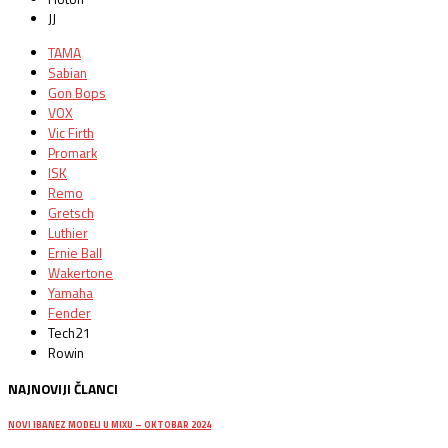
JJ
TAMA
Sabian
Gon Bops
VOX
Vic Firth
Promark
ISK
Remo
Gretsch
Luthier
Ernie Ball
Wakertone
Yamaha
Fender
Tech21
Rowin
NAJNOVIJI ČLANCI
NOVI IBANEZ MODELI U MIXU – OKTOBAR 2024