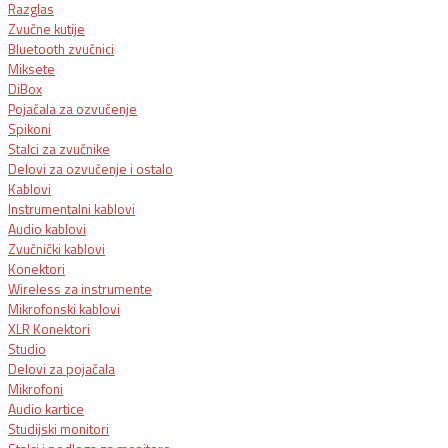
Razglas
Zvučne kutije
Bluetooth zvučnici
Miksete
DiBox
Pojačala za ozvučenje
Spikoni
Stalci za zvučnike
Delovi za ozvučenje i ostalo
Kablovi
Instrumentalni kablovi
Audio kablovi
Zvučnički kablovi
Konektori
Wireless za instrumente
Mikrofonski kablovi
XLR Konektori
Studio
Delovi za pojačala
Mikrofoni
Audio kartice
Studijski monitori