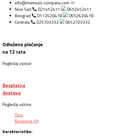
info@mixmusic-company.com
Novi Sad
021452411
0652452411
Beograd
0112620478
0652620478
Centrala
025703332
0652703332
Odloženo plaćanje
na 12 rata
Pogledaj uslove
Besplatna
dostava
Pogledaj uslove
Opis
Recenzije (0)
Karakteristike: