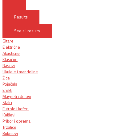
Results
See all results
Gitare
Električne
Akustične
Klasične
Basovi
Ukulele i mandoline
Žice
Pojačala
Efekti
Magneti i delovi
Stalci
Futrole i koferi
Kaiševi
Pribor i oprema
Trzalice
Bubnjevi