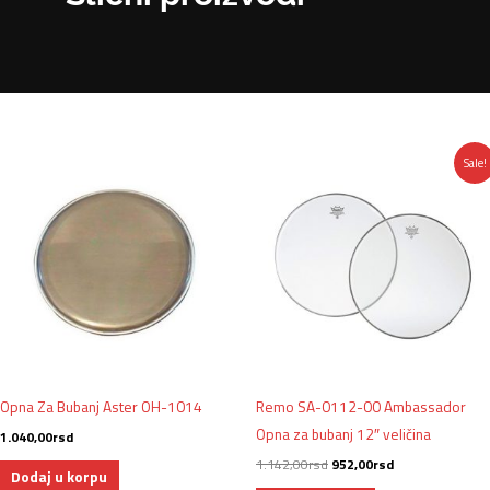
Originalna
Trenutna
Sale!
cena
cena
je
je:
bila:
952,00rsd.
1.142,00rsd.
Opna Za Bubanj Aster OH-1014
Remo SA-0112-00 Ambassador
Opna za bubanj 12″ veličina
1.040,00
rsd
1.142,00
rsd
952,00
rsd
Dodaj u korpu