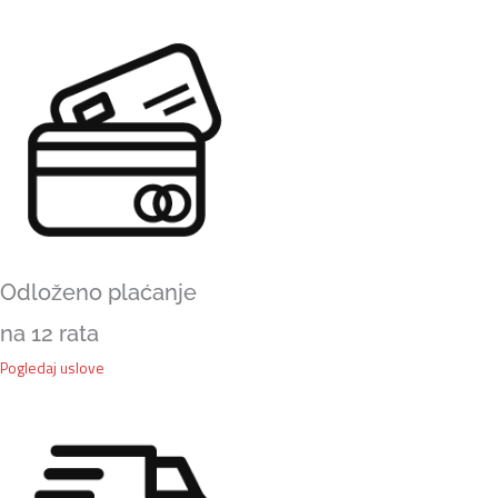
veličina
količina
Odloženo plaćanje
na 12 rata
Pogledaj uslove