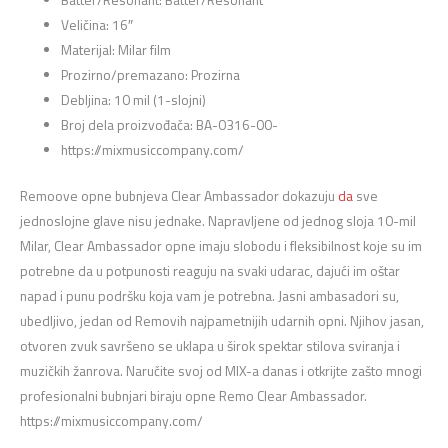
Batter/Resonant: Batter/Resonant
Veličina: 16″
Materijal: Milar film
Prozirno/premazano: Prozirna
Debljina: 10 mil (1-slojni)
Broj dela proizvođača: BA-0316-00-
https://mixmusiccompany.com/
Remoove opne bubnjeva Clear Ambassador dokazuju
da
sve
jednoslojne glave nisu jednake. Napravljene od jednog sloja 10-mil
Milar, Clear Ambassador opne imaju slobodu i fleksibilnost koje su im
potrebne da u potpunosti reaguju na svaki udarac, dajući im oštar
napad i punu podršku koja vam je potrebna. Jasni ambasadori su,
ubedljivo, jedan od Removih najpametnijih udarnih opni. Njihov jasan,
otvoren zvuk savršeno se uklapa u širok spektar stilova sviranja i
muzičkih žanrova. Naručite svoj od MIX-a danas i otkrijte zašto mnogi
profesionalni bubnjari biraju opne Remo Clear Ambassador.
https://mixmusiccompany.com/