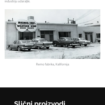
industriju udaraljki.
Remo fabrika, Kalifornija
Slični proizvodi