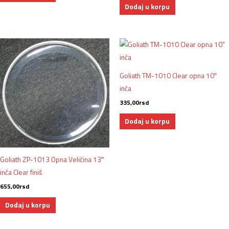
Dodaj u korpu
Goliath TM-1010 Clear opna 10″
inča
335,00
rsd
Dodaj u korpu
Goliath ZP-1013 Opna Veličina 13″
inča Clear finiš
655,00
rsd
Dodaj u korpu