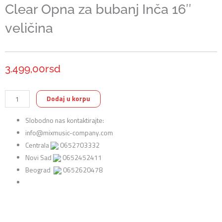
Clear Opna za bubanj Inča 16″
veličina
3.499,00
rsd
Remo
Dodaj u korpu
BA-
Slobodno nas kontaktirajte:
0316-
info@mixmusic-company.com
00
Centrala
0652703332
Ambassador
Novi Sad
0652452411
Clear
Beograd
0652620478
Opna
za
bubanj
Inča
16"