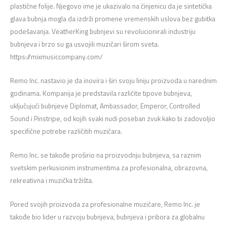
plastične folije. Njegovo ime je ukazivalo na činjenicu da je sintetička
glava bubnja mogla da izdrži promene vremenskih uslova bez gubitka
podešavanja. VeatherKing bubnjevi su revolucionirali industriju
bubnjeva i brzo su ga usvojili muzičari širom sveta.
https://mixmusiccompany.com/
Remo Inc. nastavio je da inovira i širi svoju liniju proizvoda u narednim
godinama. Kompanija je predstavila različite tipove bubnjeva,
uključujući bubnjeve Diplomat, Ambassador, Emperor, Controlled
Sound i Pinstripe, od kojih svaki nudi poseban zvuk kako bi zadovoljio
specifične potrebe različitih muzičara.
Remo Inc. se takođe proširio na proizvodnju bubnjeva, sa raznim
svetskim perkusionim instrumentima za profesionalna, obrazovna,
rekreativna i muzička tržišta.
Pored svojih proizvoda za profesionalne muzičare, Remo Inc. je
takođe bio lider u razvoju bubnjeva, bubnjeva i pribora za globalnu