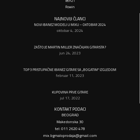
Tech21
Rowin
NAJNOVIJI ČLANCI
NOVI IBANEZ MODELI U MIXU – OKTOBAR 2024
oktobar 4, 2024
ZAŠTO JE MARTIN MILLER ZNAČAJAN GITARISTA?
jun 24, 2023
TOP 3 PRISTUPAČNE IBANEZ GITARE SA „BOGATIM“ IZGLEDOM
februar 11, 2023
KUPOVINA PRVE GITARE
jul 17, 2022
KONTAKT PODACI
BEOGRAD
Makedonska 30
tel: 011 2620 478
mix.bgmaloprodaja@gmail.com