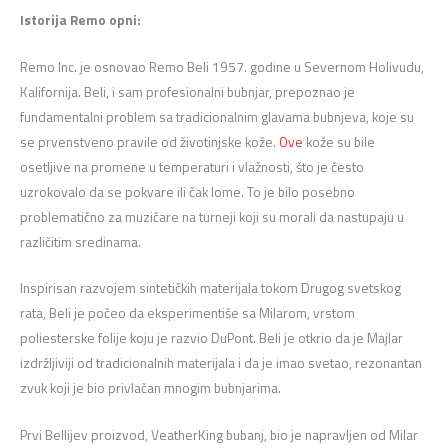
Istorija Remo opni:
Remo Inc. je osnovao Remo Beli 1957. godine u Severnom Holivudu,
Kalifornija. Beli, i sam profesionalni bubnjar, prepoznao je
fundamentalni problem sa tradicionalnim glavama bubnjeva, koje su
se prvenstveno pravile od životinjske kože.
Ove
kože su bile
osetljive na promene u temperaturi i vlažnosti, što je često
uzrokovalo da se pokvare ili čak lome. To je bilo posebno
problematično za muzičare na turneji koji su morali da nastupaju u
različitim sredinama.
Inspirisan razvojem sintetičkih materijala tokom Drugog svetskog
rata, Beli je počeo da eksperimentiše sa Milarom, vrstom
poliesterske folije koju je razvio DuPont. Beli je otkrio da je Majlar
izdržljiviji od tradicionalnih materijala i da je imao svetao, rezonantan
zvuk koji je bio privlačan mnogim bubnjarima.
Prvi Bellijev proizvod, VeatherKing bubanj, bio je napravljen od Milar