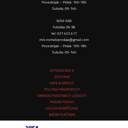
Ponedeljak – Petak: 10h-18h
Subota: 09-14h
NOVI SAD
Futoška 36-38
tel: 021 452 411
mix.nsmaloprodaja@gmail.com
Ponedeljak – Petak: 10h-18h
Subota: 09-14h
ISTORIJA MIX-A
DOSTAVA
RATE & KREDITI
POLITIKA PRIVATNOSTI
OBRADA PODATAKA O LIČNOSTI
PRAVNI PODACI
USLOVI KORIŠĆENJA
NAČINI PLAĆANJA