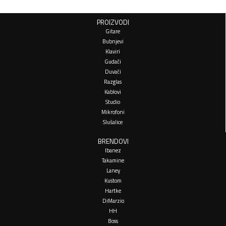
PROIZVODI
Gitare
Bubnjevi
Klaviri
Gudači
Duvači
Razglas
Kablovi
Studio
Mikrofoni
Slušalice
BRENDOVI
Ibanez
Takamine
Laney
Kustom
Hartke
DiMarzio
HH
Boss