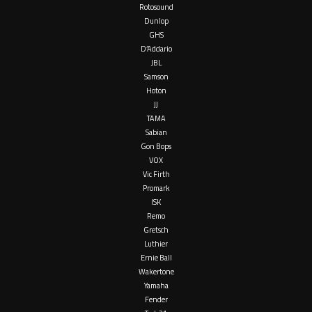
Rotosound
Dunlop
GHS
D’Addario
JBL
Samson
Hoton
JJ
TAMA
Sabian
Gon Bops
VOX
Vic Firth
Promark
ISK
Remo
Gretsch
Luthier
Ernie Ball
Wakertone
Yamaha
Fender