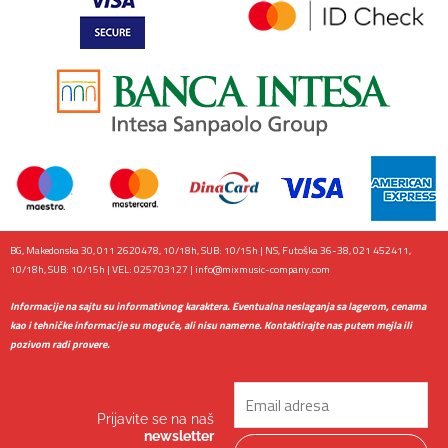
BG, Makedonska 30, 011 2620478, 10/18h, SUB: 10/15h | NS, Futoška 36-38, 021 452411,
10/18h, SUB: 10/15h | VEL: 025703127 |
info@mixmusic-company.com
Informacije na sajtu su informativnog karaktera. Eventualna neslaganja sa lagerom, cenama
kao i tehničke informacije su moguće, ali nisu namerne. Kontaktirajte nas putem mejla ili
pozivom radi provere.
Email
Prijavite se na naš
newsletter