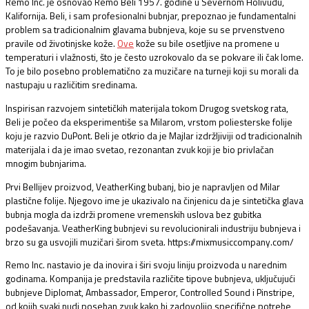
Remo Inc. je osnovao Remo Beli 1957. godine u Severnom Holivudu,
Kalifornija. Beli, i sam profesionalni bubnjar, prepoznao je fundamentalni
problem sa tradicionalnim glavama bubnjeva, koje su se prvenstveno
pravile od životinjske kože.
Ove
kože su bile osetljive na promene u
temperaturi i vlažnosti, što je često uzrokovalo da se pokvare ili čak lome.
To je bilo posebno problematično za muzičare na turneji koji su morali da
nastupaju u različitim sredinama.
Inspirisan razvojem sintetičkih materijala tokom Drugog svetskog rata,
Beli je počeo da eksperimentiše sa Milarom, vrstom poliesterske folije
koju je razvio DuPont. Beli je otkrio da je Majlar izdržljiviji od tradicionalnih
materijala i da je imao svetao, rezonantan zvuk koji je bio privlačan
mnogim bubnjarima.
Prvi Bellijev proizvod, VeatherKing bubanj, bio je napravljen od Milar
plastične folije. Njegovo ime je ukazivalo na činjenicu da je sintetička glava
bubnja mogla da izdrži promene vremenskih uslova bez gubitka
podešavanja. VeatherKing bubnjevi su revolucionirali industriju bubnjeva i
brzo su ga usvojili muzičari širom sveta. https://mixmusiccompany.com/
Remo Inc. nastavio je da inovira i širi svoju liniju proizvoda u narednim
godinama. Kompanija je predstavila različite tipove bubnjeva, uključujući
bubnjeve Diplomat, Ambassador, Emperor, Controlled Sound i Pinstripe,
od kojih svaki nudi poseban zvuk kako bi zadovoljio specifične potrebe