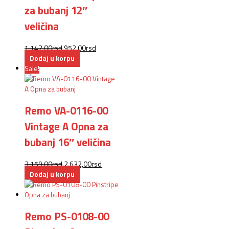
za bubanj 12″
veličina
1.142,00
rsd
952,00
rsd
Dodaj u korpu
Sale!
Remo VA-0116-00
Vintage A Opna za
bubanj 16″ veličina
3.159,00
rsd
2.632,00
rsd
Dodaj u korpu
Remo PS-0108-00