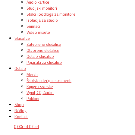
Audio kartice
Studijski monitori
Stalci i podloga za monitore
Izolacija za studio
Snimači
Video mixete
Slušalice
Zatvorene slušalice
Otvorene slušalice
Ostale slušalice
Pojačala za slušalice
Ostalo
Merch
Školski i dečiji instrumenti
Knjige i sveske
Vynil, CD, Audio
Pokloni
Shop
B/Vlog
Kontakt
0,00
rsd
0
Cart