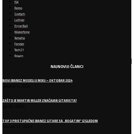
ISK
Remo
Gretsch
Luthier
Ernie Ball
Wakertone
Yamaha
Fender
Tech21
Rowin
NAJNOVIJI ČLANCI
NOVI IBANEZ MODELI U MIXU – OKTOBAR 2024
oktobar 4, 2024
ZAŠTO JE MARTIN MILLER ZNAČAJAN GITARISTA?
jun 24, 2023
TOP 3 PRISTUPAČNE IBANEZ GITARE SA „BOGATIM“ IZGLEDOM
februar 11, 2023