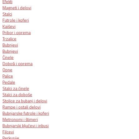
Efekti
Magneti i delovi
Stalci
Futrole i koferi
Kaiševi
Pribor i oprema
Trzalice
Bubnjevi
Bubnjevi
Činele
Doboši i oprema
Opne
Palice
Pedale
Stalci za činele
Stalci za doboše
Stolice za bubanj i delovi
Rampe i ostali delovi
Bubnjarske futrole i koferi
Metronomi i štimeri
Bubnjarski ključevi i inbusi
Filcevi
Perkusije