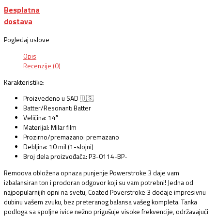
Besplatna
dostava
Pogledaj uslove
Opis
Recenzije (0)
Karakteristike:
Proizvedeno u SAD 🇺🇸
Batter/Resonant: Batter
Veličina: 14″
Materijal: Milar film
Prozirno/premazano: premazano
Debljina: 10 mil (1-slojni)
Broj dela proizvođača: P3-0114-BP-
Remoova obložena opnaza punjenje Powerstroke 3 daje vam
izbalansiran ton i prodoran odgovor koji su vam potrebni! Jedna od
najpopularnijih opni na svetu, Coated Poverstroke 3 dodaje impresivnu
dubinu vašem zvuku, bez preteranog balansa vašeg kompleta. Tanka
podloga sa spoljne ivice nežno prigušuje visoke frekvencije, održavajući