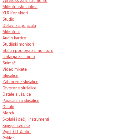
Wireless za instrumente
Mikrofonski kablovi
XLR Konektori
Studio
Delovi za pojačala
Mikrofoni
Audio kartice
Studijski monitori
Stalci i podloga za monitore
Izolacija za studio
Snimači
Video mixete
Slušalice
Zatvorene slušalice
Otvorene slušalice
Ostale slušalice
Pojačala za slušalice
Ostalo
Merch
Školski i dečiji instrumenti
Knjige i sveske
Vynil, CD, Audio
Pokloni