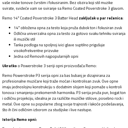
vaše niske tonove čvrstim i fokusiranim. Bez obzira koji stil muzike
svirate, svideće vam se sviranje sa Remo Coated Poverstroke 3 glavom.
Remo 14″ Coated Poverstroke 3 Batter Head
zaključak u par rečenica
:
14″ obložena opna za testo koja pruža dubok ton i fokusiran zvuk
Odlična univerzalna opna za testo za gotovo svaku tehniku sviranja
ili muzički stil
Tanka podloga na spoljnoj ivici glave suptilno prigušuje
visokofrekventne prizvuke
Jedna od Removih najpopularnijih opni
Ukratko
o Powerstroke 3 seriji opni proizvođača Remo:
Remo Powerstroke P3 serija opni za bas bubanj je dizajnirana za
profesionalne muzičare koji traže moćan i kontrolisan zvuk. Ove opne
imaju jednoslojnu konstrukciju s dodatnim slojem koji pomaže u kontroli
tonova i smanjenju prekomernih harmonika. P3 serija pruža pun, bogat ton
i odličnu projekciju, idealna je za različite muzičke stilove, posebno rock i
metal. Ove opne su popularne zbog svoje trajnosti i lakoće podešavanja,
što ih čini odličnim izborom za studijske i live nastupe.
Istorija Remo opni: