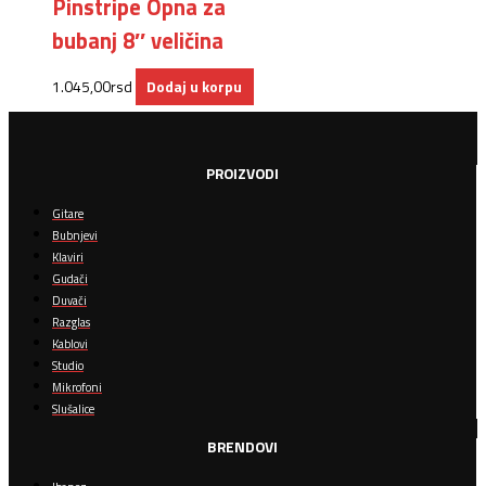
Pinstripe Opna za
bubanj 8″ veličina
1.045,00
rsd
Dodaj u korpu
PROIZVODI
Gitare
Bubnjevi
Klaviri
Gudači
Duvači
Razglas
Kablovi
Studio
Mikrofoni
Slušalice
BRENDOVI