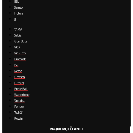
JBL
Samson
Hoton
JJ
TAMA
Sabian
Gon Bops
VOX
Vic Firth
Promark
ISK
Remo
Gretsch
Luthier
Ernie Ball
Wakertone
Yamaha
Fender
Tech21
Rowin
NAJNOVIJI ČLANCI