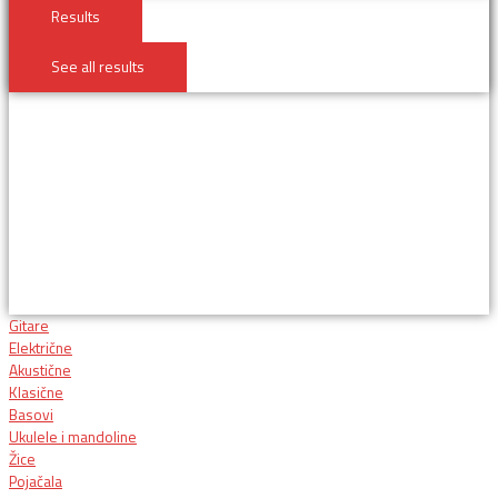
Results
See all results
Gitare
Električne
Akustične
Klasične
Basovi
Ukulele i mandoline
Žice
Pojačala