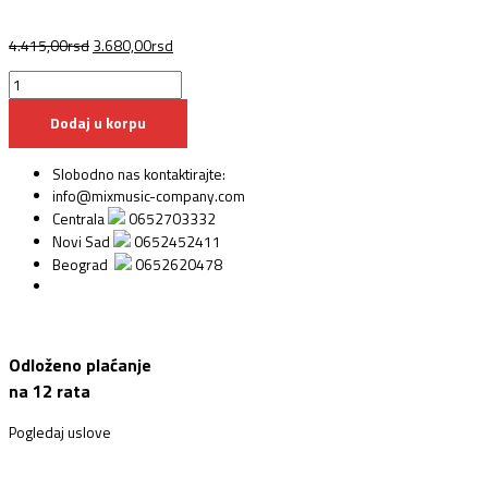
4.415,00
rsd
3.680,00
rsd
Dodaj u korpu
Slobodno nas kontaktirajte:
info@mixmusic-company.com
Centrala
0652703332
Novi Sad
0652452411
Beograd
0652620478
Odloženo plaćanje
na 12 rata
Pogledaj uslove