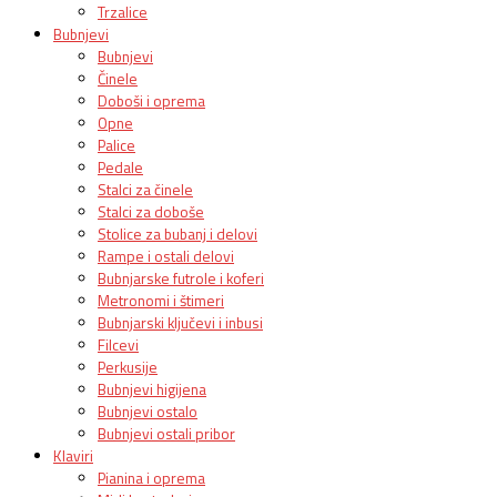
Trzalice
Bubnjevi
Bubnjevi
Činele
Doboši i oprema
Opne
Palice
Pedale
Stalci za činele
Stalci za doboše
Stolice za bubanj i delovi
Rampe i ostali delovi
Bubnjarske futrole i koferi
Metronomi i štimeri
Bubnjarski ključevi i inbusi
Filcevi
Perkusije
Bubnjevi higijena
Bubnjevi ostalo
Bubnjevi ostali pribor
Klaviri
Pianina i oprema