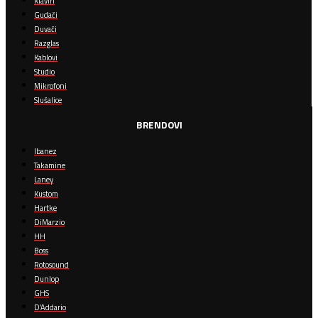
Klaviri
Gudači
Duvači
Razglas
Kablovi
Studio
Mikrofoni
Slušalice
BRENDOVI
Ibanez
Takamine
Laney
Kustom
Hartke
DiMarzio
HH
Boss
Rotosound
Dunlop
GHS
D’Addario