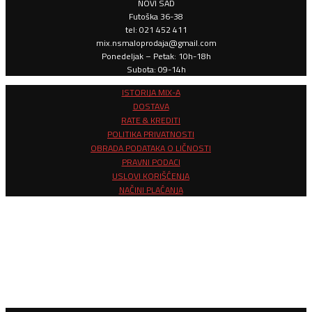
NOVI SAD
Futoška 36-38
tel: 021 452 411
mix.nsmaloprodaja@gmail.com
Ponedeljak – Petak: 10h-18h
Subota: 09-14h
ISTORIJA MIX-A
DOSTAVA
RATE & KREDITI
POLITIKA PRIVATNOSTI
OBRADA PODATAKA O LIČNOSTI
PRAVNI PODACI
USLOVI KORIŠĆENJA
NAČINI PLAĆANJA