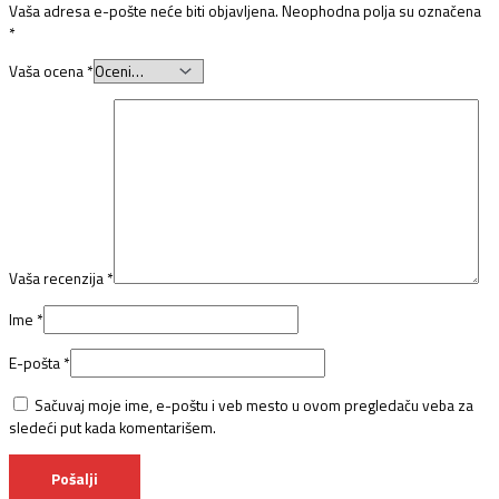
Vaša adresa e-pošte neće biti objavljena.
Neophodna polja su označena
*
Vaša ocena
*
Vaša recenzija
*
Ime
*
E-pošta
*
Sačuvaj moje ime, e-poštu i veb mesto u ovom pregledaču veba za
sledeći put kada komentarišem.