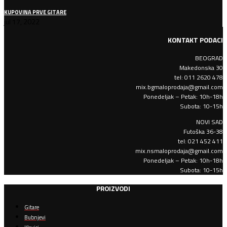
KUPOVINA PRVE GITARE
jul 17, 2022
KONTAKT PODACI
BEOGRAD
Makedonska 30
tel: 011 2620 478
mix.bgmaloprodaja@gmail.com
Ponedeljak – Petak: 10h-18h
Subota: 10-15h
NOVI SAD
Futoška 36-38
tel: 021 452 411
mix.nsmaloprodaja@gmail.com
Ponedeljak – Petak: 10h-18h
Subota: 10-15h
PROIZVODI
Gitare
Bubnjevi