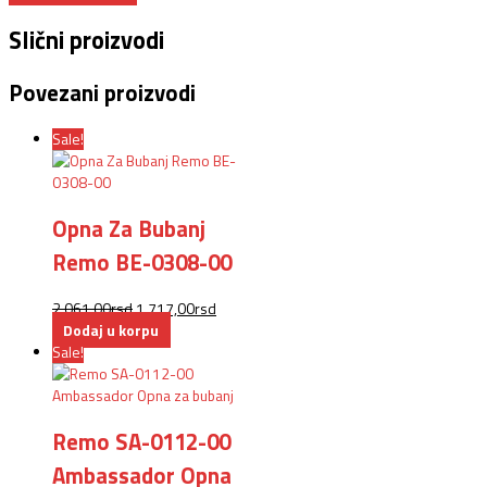
Slični proizvodi
Povezani proizvodi
Sale!
Opna Za Bubanj
Remo BE-0308-00
2.061,00
rsd
1.717,00
rsd
Dodaj u korpu
Sale!
Remo SA-0112-00
Ambassador Opna