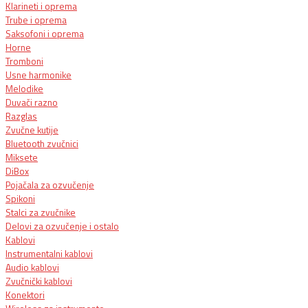
Klarineti i oprema
Trube i oprema
Saksofoni i oprema
Horne
Tromboni
Usne harmonike
Melodike
Duvači razno
Razglas
Zvučne kutije
Bluetooth zvučnici
Miksete
DiBox
Pojačala za ozvučenje
Spikoni
Stalci za zvučnike
Delovi za ozvučenje i ostalo
Kablovi
Instrumentalni kablovi
Audio kablovi
Zvučnički kablovi
Konektori