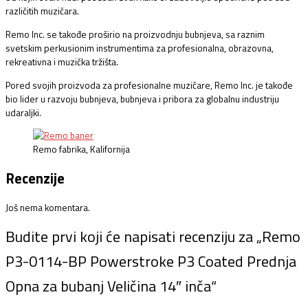
različitih muzičara.
Remo Inc. se takođe proširio na proizvodnju bubnjeva, sa raznim
svetskim perkusionim instrumentima za profesionalna, obrazovna,
rekreativna i muzička tržišta.
Pored svojih proizvoda za profesionalne muzičare, Remo Inc. je takođe
bio lider u razvoju bubnjeva, bubnjeva i pribora za globalnu industriju
udaraljki.
Remo fabrika, Kalifornija
Recenzije
Još nema komentara.
Budite prvi koji će napisati recenziju za „Remo
P3-0114-BP Powerstroke P3 Coated Prednja
Opna za bubanj Veličina 14″ inča“