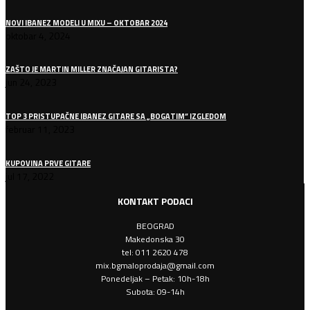
NOVI IBANEZ MODELI U MIXU – OKTOBAR 2024
oktobar 4, 2024
ZAŠTO JE MARTIN MILLER ZNAČAJAN GITARISTA?
jun 24, 2023
TOP 3 PRISTUPAČNE IBANEZ GITARE SA „BOGATIM“ IZGLEDOM
februar 11, 2023
KUPOVINA PRVE GITARE
jul 17, 2022
KONTAKT PODACI
BEOGRAD
Makedonska 30
tel: 011 2620 478
mix.bgmaloprodaja@gmail.com
Ponedeljak – Petak: 10h-18h
Subota: 09-14h