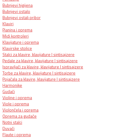
Bubnjevi higijena
Bubnjevi ostalo
Bubnjevi ostali pribor
Klaviri
Pianina i oprema
Midi kontroleri
Klavijature i oprema
Klavirske stolice
Stalci za klavire, klavijature I sintisajzere
Pedale za klavire, klavijature I sintisajzere
Ispravljači za klavire, klavijature I sintisajzere
Torbe za klavire, klavijature I sintisajzere
Pojačala za klavire, klavijature I sintisajzere
Harmonike
Gudači
Violine i oprema
Viole i oprema
Violončela i oprema
Oprema za gudače
Notni stalci
Duvači
Flaute i oprema