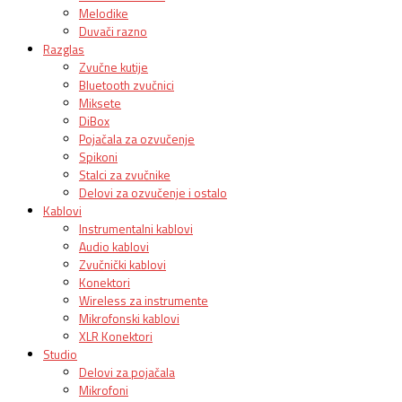
Melodike
Duvači razno
Razglas
Zvučne kutije
Bluetooth zvučnici
Miksete
DiBox
Pojačala za ozvučenje
Spikoni
Stalci za zvučnike
Delovi za ozvučenje i ostalo
Kablovi
Instrumentalni kablovi
Audio kablovi
Zvučnički kablovi
Konektori
Wireless za instrumente
Mikrofonski kablovi
XLR Konektori
Studio
Delovi za pojačala
Mikrofoni