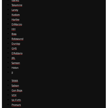
Ibanez
Takamine
Laney
Kustom
Hartke
DiMarzio
HH
Boss
Rotosound
Dunlop
GHS
D’Addario
JBL
Samson
Hoton
JJ
TAMA
Sabian
Gon Bops
VOX
Vic Firth
Promark