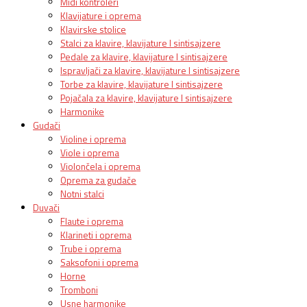
Midi kontroleri
Klavijature i oprema
Klavirske stolice
Stalci za klavire, klavijature I sintisajzere
Pedale za klavire, klavijature I sintisajzere
Ispravljači za klavire, klavijature I sintisajzere
Torbe za klavire, klavijature I sintisajzere
Pojačala za klavire, klavijature I sintisajzere
Harmonike
Gudači
Violine i oprema
Viole i oprema
Violončela i oprema
Oprema za gudače
Notni stalci
Duvači
Flaute i oprema
Klarineti i oprema
Trube i oprema
Saksofoni i oprema
Horne
Tromboni
Usne harmonike