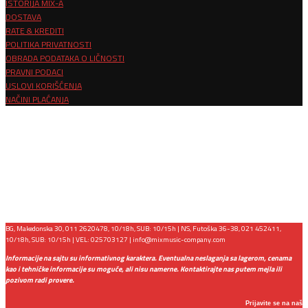
ISTORIJA MIX-A
DOSTAVA
RATE & KREDITI
POLITIKA PRIVATNOSTI
OBRADA PODATAKA O LIČNOSTI
PRAVNI PODACI
USLOVI KORIŠĆENJA
NAČINI PLAĆANJA
BG, Makedonska 30, 011 2620478, 10/18h, SUB: 10/15h | NS, Futoška 36-38, 021 452411,
10/18h, SUB: 10/15h | VEL: 025703127 |
info@mixmusic-company.com
Informacije na sajtu su informativnog karaktera. Eventualna neslaganja sa lagerom, cenama
kao i tehničke informacije su moguće, ali nisu namerne. Kontaktirajte nas putem mejla ili
pozivom radi provere.
Prijavite se na naš