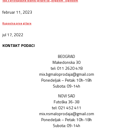
top 3 pristupačne Ibanez gitare sa „bogatim“ izgledom
februar 11, 2023
Kupovina prve gitare
jul 17, 2022
KONTAKT PODACI
BEOGRAD
Makedonska 30
tel: 011 2620 478
mix.bgmaloprodaja@gmail.com
Ponedeljak – Petak: 10h-18h
Subota: 09-14h
NOVI SAD
Futoška 36-38
tel: 021 452 411
mix.nsmaloprodaja@gmail.com
Ponedeljak – Petak: 10h-18h
Subota: 09-14h