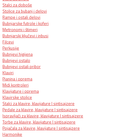
Stalci za doboše
Stolice za bubanj i delovi
Rampe i ostali delovi
Bubnjarske futrole i koferi
Metronomi i štimeri
Bubnjarski ključevi i inbusi
Filcevi
Perkusije
Bubnjevi higijena
Bubnjevi ostalo
Bubnjevi ostali pribor
Klaviri
Pianina i oprema
Midi kontroleri
Klavijature i oprema
Klavirske stolice
Stalci za klavire, klavijature I sintisajzere
Pedale za klavire, klavijature I sintisajzere
Ispravljači za klavire, klavijature I sintisajzere
Torbe za klavire, klavijature I sintisajzere
Pojačala za klavire, klavijature I sintisajzere
Harmonike