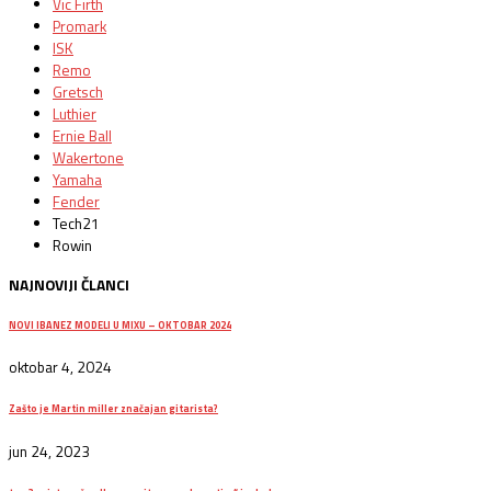
Vic Firth
Promark
ISK
Remo
Gretsch
Luthier
Ernie Ball
Wakertone
Yamaha
Fender
Tech21
Rowin
NAJNOVIJI ČLANCI
NOVI IBANEZ MODELI U MIXU – OKTOBAR 2024
oktobar 4, 2024
Zašto je Martin miller značajan gitarista?
jun 24, 2023