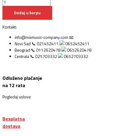
Dodaj u korpu
Kontakt:
info@mixmusic-company.com 📧
Novi Sad 📞 021452411
0652452411
Beograd 📞 0112620478
0652620478
Centrala 📞 025703332
0652703332
Odloženo plaćanje
na 12 rata
Pogledaj uslove
Besplatna
dostava