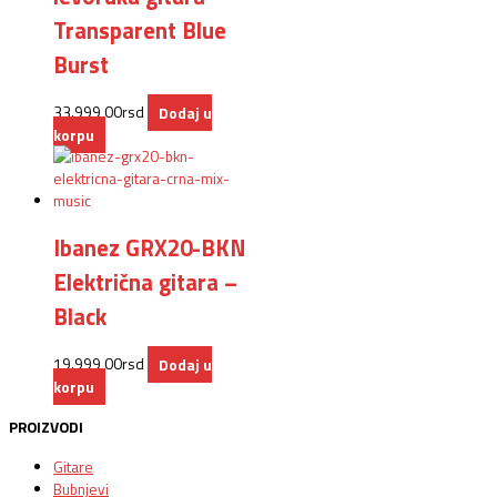
Transparent Blue
Burst
33.999,00
rsd
Dodaj u
korpu
Ibanez GRX20-BKN
Električna gitara –
Black
19.999,00
rsd
Dodaj u
korpu
PROIZVODI
Gitare
Bubnjevi