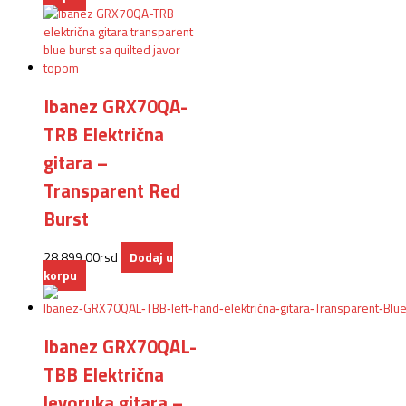
Ibanez GRX70QA-
TRB Električna
gitara –
Transparent Red
Burst
28.899,00
rsd
Dodaj u
korpu
Ibanez GRX70QAL-
TBB Električna
levoruka gitara –