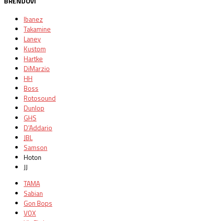
BRENDOVI
Ibanez
Takamine
Laney
Kustom
Hartke
DiMarzio
HH
Boss
Rotosound
Dunlop
GHS
D’Addario
JBL
Samson
Hoton
JJ
TAMA
Sabian
Gon Bops
VOX