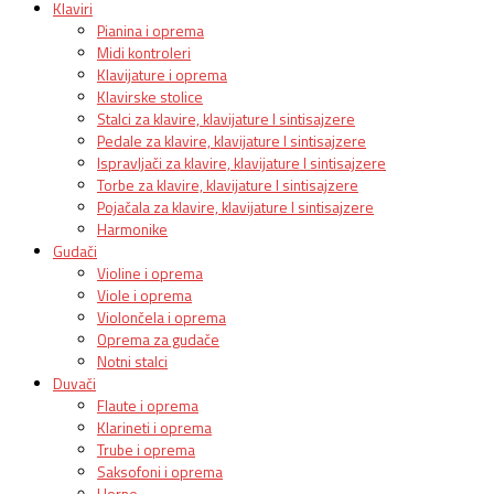
Klaviri
Pianina i oprema
Midi kontroleri
Klavijature i oprema
Klavirske stolice
Stalci za klavire, klavijature I sintisajzere
Pedale za klavire, klavijature I sintisajzere
Ispravljači za klavire, klavijature I sintisajzere
Torbe za klavire, klavijature I sintisajzere
Pojačala za klavire, klavijature I sintisajzere
Harmonike
Gudači
Violine i oprema
Viole i oprema
Violončela i oprema
Oprema za gudače
Notni stalci
Duvači
Flaute i oprema
Klarineti i oprema
Trube i oprema
Saksofoni i oprema
Horne