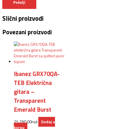
Slični proizvodi
Povezani proizvodi
Ibanez GRX70QA-
TEB Električna
gitara –
Transparent
Emerald Burst
25.290,00
rsd
Dodaj u
korpu