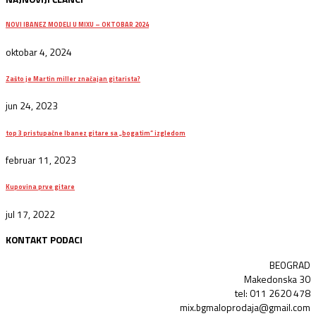
NOVI IBANEZ MODELI U MIXU – OKTOBAR 2024
oktobar 4, 2024
Zašto je Martin miller značajan gitarista?
jun 24, 2023
top 3 pristupačne Ibanez gitare sa „bogatim“ izgledom
februar 11, 2023
Kupovina prve gitare
jul 17, 2022
KONTAKT PODACI
BEOGRAD
Makedonska 30
tel: 011 2620 478
mix.bgmaloprodaja@gmail.com