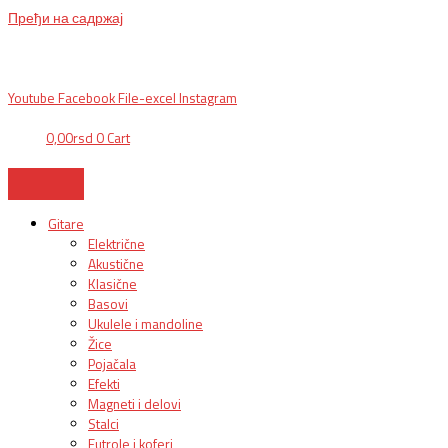
Пређи на садржај
BG, Makedonska 30,
011 2620478, PON/PET: 10/18h, SUB: 10/
15h| NS,
Futoška 36-38,
021 452411, 10-18h, SUB 10h-15h
| VEL:
025703127
|
info@mixmusic-company.com
|
Youtube
Facebook
File-excel
Instagram
0,00
rsd
0
Cart
Gitare
Električne
Akustične
Klasične
Basovi
Ukulele i mandoline
Žice
Pojačala
Efekti
Magneti i delovi
Stalci
Futrole i koferi