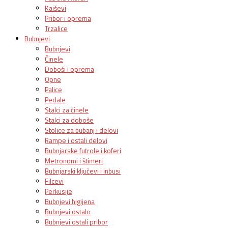
Kaiševi
Pribor i oprema
Trzalice
Bubnjevi
Bubnjevi
Činele
Doboši i oprema
Opne
Palice
Pedale
Stalci za činele
Stalci za doboše
Stolice za bubanj i delovi
Rampe i ostali delovi
Bubnjarske futrole i koferi
Metronomi i štimeri
Bubnjarski ključevi i inbusi
Filcevi
Perkusije
Bubnjevi higijena
Bubnjevi ostalo
Bubnjevi ostali pribor