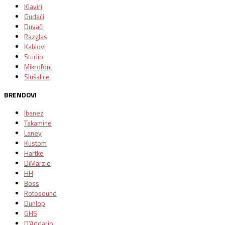
Klaviri
Gudači
Duvači
Razglas
Kablovi
Studio
Mikrofoni
Slušalice
BRENDOVI
Ibanez
Takamine
Laney
Kustom
Hartke
DiMarzio
HH
Boss
Rotosound
Dunlop
GHS
D’Addario