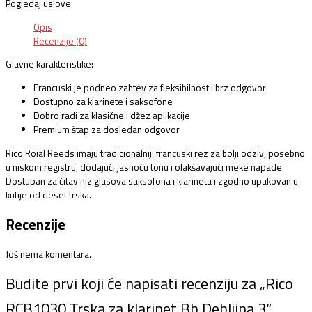
Pogledaj uslove
Opis
Recenzije (0)
Glavne karakteristike:
Francuski je podneo zahtev za fleksibilnost i brz odgovor
Dostupno za klarinete i saksofone
Dobro radi za klasične i džez aplikacije
Premium štap za dosledan odgovor
Rico Roial Reeds imaju tradicionalniji francuski rez za bolji odziv, posebno
u niskom registru, dodajući jasnoću tonu i olakšavajući meke napade.
Dostupan za čitav niz glasova saksofona i klarineta i zgodno upakovan u
kutije od deset trska.
Recenzije
Još nema komentara.
Budite prvi koji će napisati recenziju za „Rico
RCB1030 Trska za klarinet Bb Debljina 3“