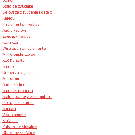
Spikoni
Stalci za zvučnike
Delovi za ozvučenje i ostalo
Kablovi
Instrumentalni kablovi
Audio kablovi
Zvučnički kablovi
Konektori
Wireless za instrumente
Mikrofonski kablovi
XLR Konektori
Studio
Delovi za pojačala
Mikrofoni
Audio kartice
Studijski monitori
Stalci i podloga za monitore
Izolacija za studio
Snimači
Video mixete
Slušalice
Zatvorene slušalice
Otvorene slušalice