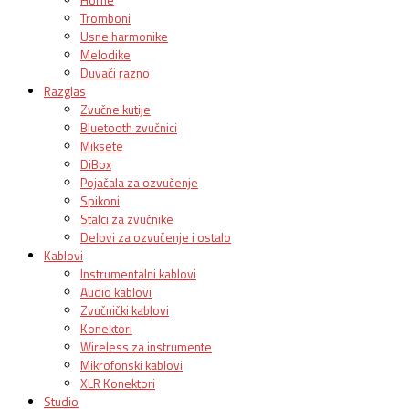
Tromboni
Usne harmonike
Melodike
Duvači razno
Razglas
Zvučne kutije
Bluetooth zvučnici
Miksete
DiBox
Pojačala za ozvučenje
Spikoni
Stalci za zvučnike
Delovi za ozvučenje i ostalo
Kablovi
Instrumentalni kablovi
Audio kablovi
Zvučnički kablovi
Konektori
Wireless za instrumente
Mikrofonski kablovi
XLR Konektori
Studio