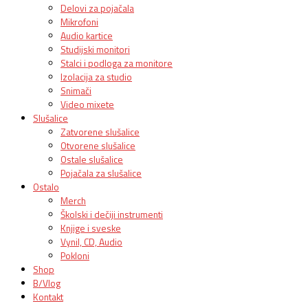
Delovi za pojačala
Mikrofoni
Audio kartice
Studijski monitori
Stalci i podloga za monitore
Izolacija za studio
Snimači
Video mixete
Slušalice
Zatvorene slušalice
Otvorene slušalice
Ostale slušalice
Pojačala za slušalice
Ostalo
Merch
Školski i dečiji instrumenti
Knjige i sveske
Vynil, CD, Audio
Pokloni
Shop
B/Vlog
Kontakt