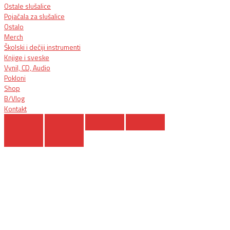
Ostale slušalice
Pojačala za slušalice
Ostalo
Merch
Školski i dečiji instrumenti
Knjige i sveske
Vynil, CD, Audio
Pokloni
Shop
B/Vlog
Kontakt