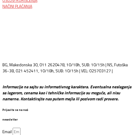
USLOVI KORIŠĆENJA
NAČINI PLAĆANJA
BG, Makedonska 30, 011 2620478, 10/18h, SUB: 10/15h | NS, Futoška
36-38, 021 452411, 10/18h, SUB: 10/15h | VEL: 025703127 |
info@mixmusic-company.com
Informacije na sajtu su informativnog karaktera. Eventualna neslaganja
sa lagerom, cenama kao i tehničke informacije su moguće, ali nisu
namerne. Kontaktirajte nas putem mejla ili pozivom radi provere.
Prijavite se na naš
newsletter
Email