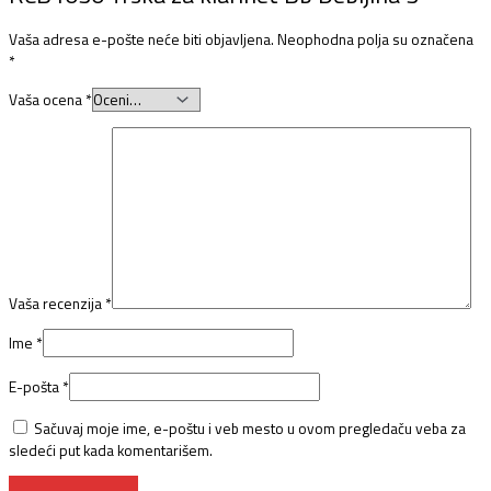
Vaša adresa e-pošte neće biti objavljena.
Neophodna polja su označena
*
Vaša ocena
*
Vaša recenzija
*
Ime
*
E-pošta
*
Sačuvaj moje ime, e-poštu i veb mesto u ovom pregledaču veba za
sledeći put kada komentarišem.