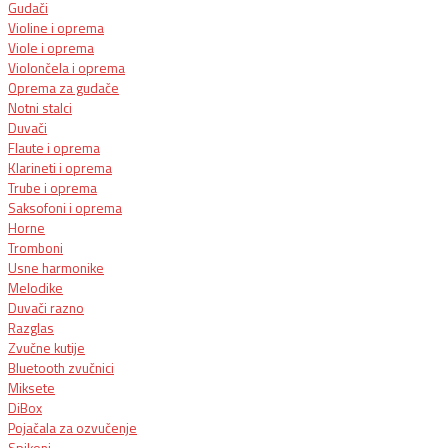
Gudači
Violine i oprema
Viole i oprema
Violončela i oprema
Oprema za gudače
Notni stalci
Duvači
Flaute i oprema
Klarineti i oprema
Trube i oprema
Saksofoni i oprema
Horne
Tromboni
Usne harmonike
Melodike
Duvači razno
Razglas
Zvučne kutije
Bluetooth zvučnici
Miksete
DiBox
Pojačala za ozvučenje