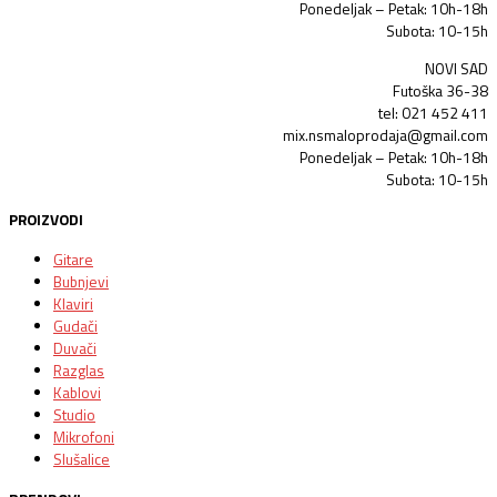
Ponedeljak – Petak: 10h-18h
Subota: 10-15h
NOVI SAD
Futoška 36-38
tel: 021 452 411
mix.nsmaloprodaja@gmail.com
Ponedeljak – Petak: 10h-18h
Subota: 10-15h
PROIZVODI
Gitare
Bubnjevi
Klaviri
Gudači
Duvači
Razglas
Kablovi
Studio
Mikrofoni
Slušalice