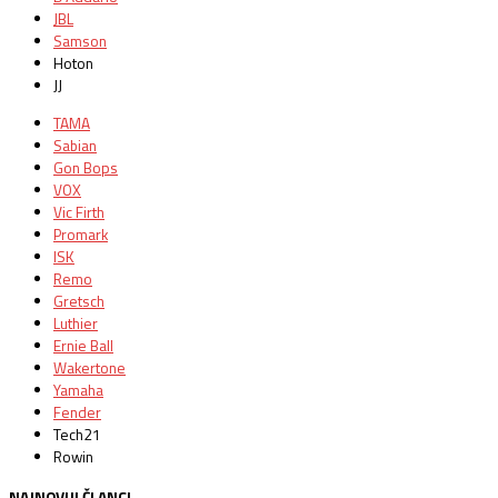
JBL
Samson
Hoton
JJ
TAMA
Sabian
Gon Bops
VOX
Vic Firth
Promark
ISK
Remo
Gretsch
Luthier
Ernie Ball
Wakertone
Yamaha
Fender
Tech21
Rowin
NAJNOVIJI ČLANCI