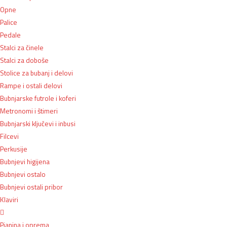
Opne
Palice
Pedale
Stalci za činele
Stalci za doboše
Stolice za bubanj i delovi
Rampe i ostali delovi
Bubnjarske futrole i koferi
Metronomi i štimeri
Bubnjarski ključevi i inbusi
Filcevi
Perkusije
Bubnjevi higijena
Bubnjevi ostalo
Bubnjevi ostali pribor
Klaviri
Pianina i oprema