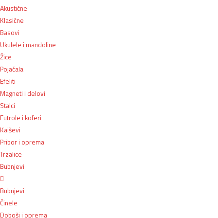
Akustične
Klasične
Basovi
Ukulele i mandoline
Žice
Pojačala
Efekti
Magneti i delovi
Stalci
Futrole i koferi
Kaiševi
Pribor i oprema
Trzalice
Bubnjevi
Bubnjevi
Činele
Doboši i oprema