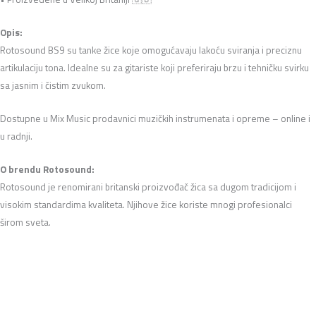
Opis:
Rotosound BS9 su tanke žice koje omogućavaju lakoću sviranja i preciznu
artikulaciju tona. Idealne su za gitariste koji preferiraju brzu i tehničku svirku
sa jasnim i čistim zvukom.
Dostupne u Mix Music prodavnici muzičkih instrumenata i opreme – online i
u radnji.
O brendu Rotosound:
Rotosound je renomirani britanski proizvođač žica sa dugom tradicijom i
visokim standardima kvaliteta. Njihove žice koriste mnogi profesionalci
širom sveta.