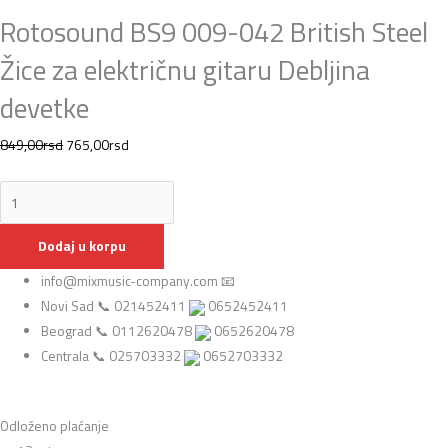
Rotosound BS9 009-042 British Steel
Žice za električnu gitaru Debljina
devetke
849,00
rsd
765,00
rsd
Dodaj u korpu
info@mixmusic-company.com 📧
Novi Sad 📞 021452411
0652452411
Beograd 📞 0112620478
0652620478
Centrala 📞 025703332
0652703332
Odloženo plaćanje