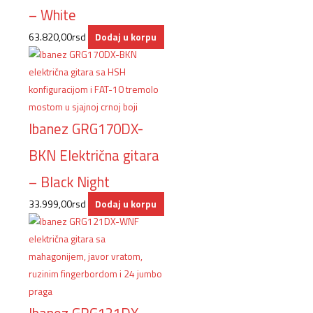
– White
63.820,00
rsd
Dodaj u korpu
Ibanez GRG170DX-
BKN Električna gitara
– Black Night
33.999,00
rsd
Dodaj u korpu