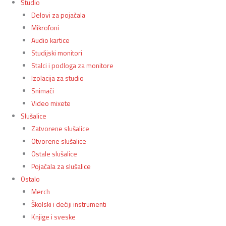
Studio
Delovi za pojačala
Mikrofoni
Audio kartice
Studijski monitori
Stalci i podloga za monitore
Izolacija za studio
Snimači
Video mixete
Slušalice
Zatvorene slušalice
Otvorene slušalice
Ostale slušalice
Pojačala za slušalice
Ostalo
Merch
Školski i dečiji instrumenti
Knjige i sveske