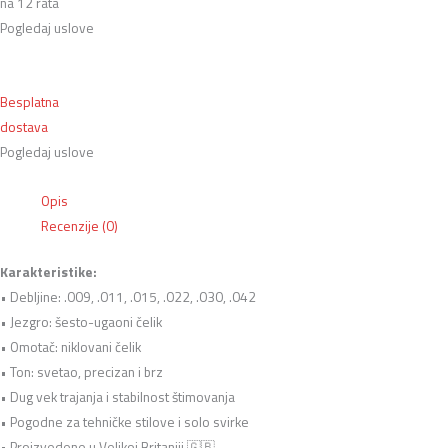
na 12 rata
Pogledaj uslove
Besplatna
dostava
Pogledaj uslove
Opis
Recenzije (0)
Karakteristike:
• Debljine: .009, .011, .015, .022, .030, .042
• Jezgro: šesto-ugaoni čelik
• Omotač: niklovani čelik
• Ton: svetao, precizan i brz
• Dug vek trajanja i stabilnost štimovanja
• Pogodne za tehničke stilove i solo svirke
• Proizvedene u Velikoj Britaniji 🇬🇧