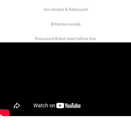
Jimi Hendrix & Rotosound
Britanska invazija
Rotosound British steel čelične žice