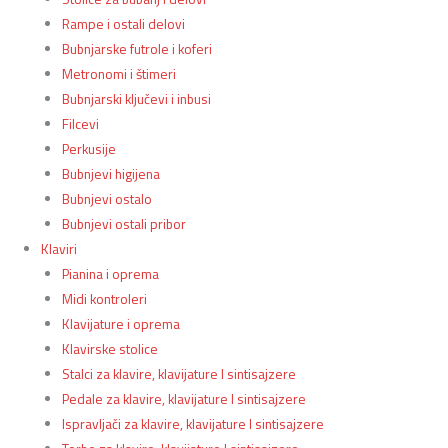
Rampe i ostali delovi
Bubnjarske futrole i koferi
Metronomi i štimeri
Bubnjarski ključevi i inbusi
Filcevi
Perkusije
Bubnjevi higijena
Bubnjevi ostalo
Bubnjevi ostali pribor
Klaviri
Pianina i oprema
Midi kontroleri
Klavijature i oprema
Klavirske stolice
Stalci za klavire, klavijature I sintisajzere
Pedale za klavire, klavijature I sintisajzere
Ispravljači za klavire, klavijature I sintisajzere