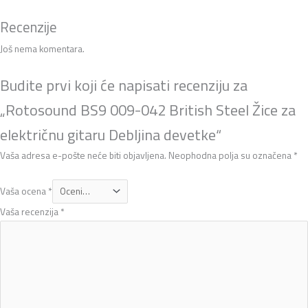
Recenzije
Još nema komentara.
Budite prvi koji će napisati recenziju za
„Rotosound BS9 009-042 British Steel Žice za
električnu gitaru Debljina devetke“
Vaša adresa e-pošte neće biti objavljena.
Neophodna polja su označena
*
Vaša ocena
*
Vaša recenzija
*