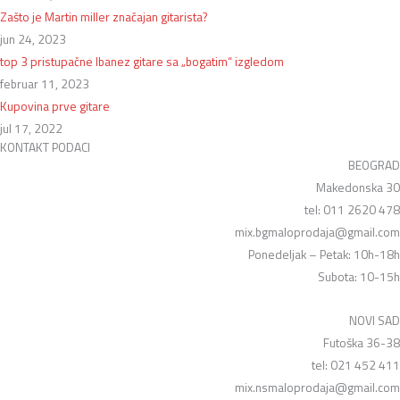
Zašto je Martin miller značajan gitarista?
jun 24, 2023
top 3 pristupačne Ibanez gitare sa „bogatim“ izgledom
februar 11, 2023
Kupovina prve gitare
jul 17, 2022
KONTAKT PODACI
BEOGRAD
Makedonska 30
tel: 011 2620 478
mix.bgmaloprodaja@gmail.com
Ponedeljak – Petak: 10h-18h
Subota: 10-15h
NOVI SAD
Futoška 36-38
tel: 021 452 411
mix.nsmaloprodaja@gmail.com