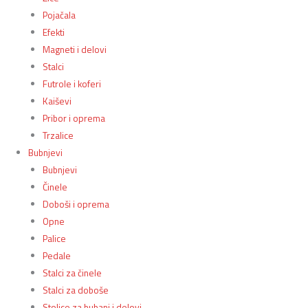
Pojačala
Efekti
Magneti i delovi
Stalci
Futrole i koferi
Kaiševi
Pribor i oprema
Trzalice
Bubnjevi
Bubnjevi
Činele
Doboši i oprema
Opne
Palice
Pedale
Stalci za činele
Stalci za doboše
Stolice za bubanj i delovi