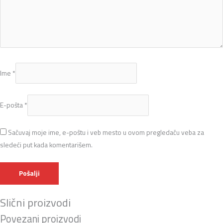
Ime
*
E-pošta
*
Sačuvaj moje ime, e-poštu i veb mesto u ovom pregledaču veba za
sledeći put kada komentarišem.
Slični proizvodi
Povezani proizvodi