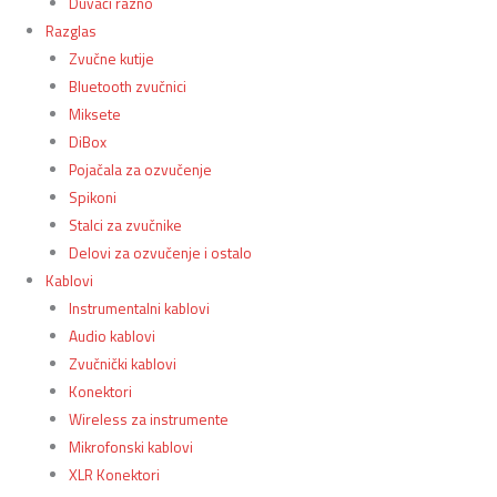
Duvači razno
Razglas
Zvučne kutije
Bluetooth zvučnici
Miksete
DiBox
Pojačala za ozvučenje
Spikoni
Stalci za zvučnike
Delovi za ozvučenje i ostalo
Kablovi
Instrumentalni kablovi
Audio kablovi
Zvučnički kablovi
Konektori
Wireless za instrumente
Mikrofonski kablovi
XLR Konektori