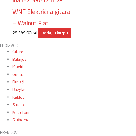
Ibanez GRG121DX-
WNF Električna gitara
– Walnut Flat
28.999,00
rsd
Dodaj u korpu
PROIZVODI
Gitare
Bubnjevi
Klaviri
Gudači
Duvači
Razglas
Kablovi
Studio
Mikrofoni
Slušalice
BRENDOVI