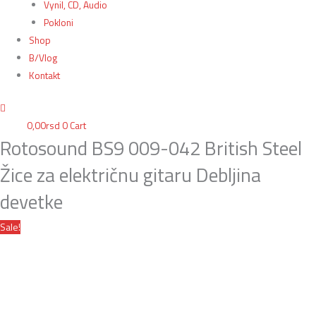
Vynil, CD, Audio
Pokloni
Shop
B/Vlog
Kontakt
0,00
rsd
0
Cart
Rotosound BS9 009-042 British Steel
Žice za električnu gitaru Debljina
devetke
Sale!