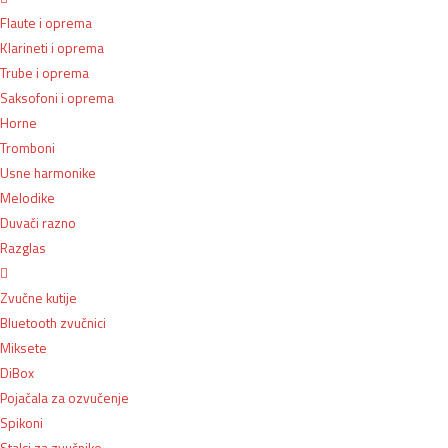
Flaute i oprema
Klarineti i oprema
Trube i oprema
Saksofoni i oprema
Horne
Tromboni
Usne harmonike
Melodike
Duvači razno
Razglas
Zvučne kutije
Bluetooth zvučnici
Miksete
DiBox
Pojačala za ozvučenje
Spikoni
Stalci za zvučnike