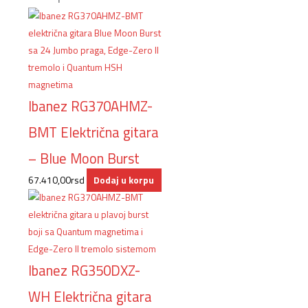
Ibanez RG370AHMZ-
BMT Električna gitara
– Blue Moon Burst
67.410,00
rsd
Dodaj u korpu
Ibanez RG350DXZ-
WH Električna gitara