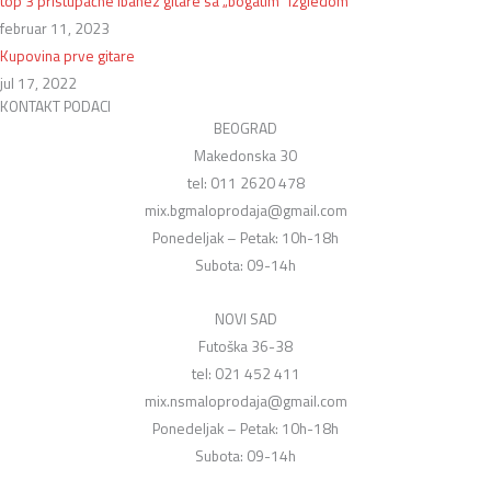
top 3 pristupačne Ibanez gitare sa „bogatim“ izgledom
februar 11, 2023
Kupovina prve gitare
jul 17, 2022
KONTAKT PODACI
BEOGRAD
Makedonska 30
tel: 011 2620 478
mix.bgmaloprodaja@gmail.com
Ponedeljak – Petak: 10h-18h
Subota: 09-14h
NOVI SAD
Futoška 36-38
tel: 021 452 411
mix.nsmaloprodaja@gmail.com
Ponedeljak – Petak: 10h-18h
Subota: 09-14h