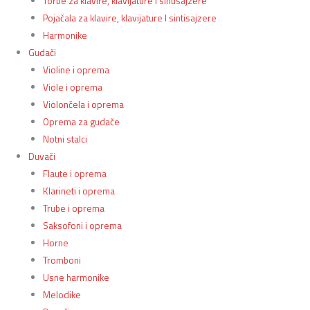
Torbe za klavire, klavijature I sintisajzere
Pojačala za klavire, klavijature I sintisajzere
Harmonike
Gudači
Violine i oprema
Viole i oprema
Violončela i oprema
Oprema za gudače
Notni stalci
Duvači
Flaute i oprema
Klarineti i oprema
Trube i oprema
Saksofoni i oprema
Horne
Tromboni
Usne harmonike
Melodike