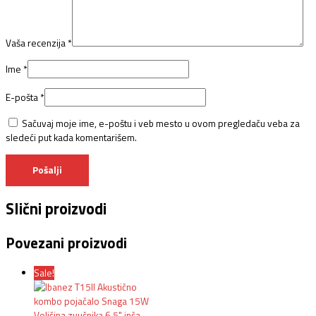
Vaša recenzija
*
Ime
*
E-pošta
*
Sačuvaj moje ime, e-poštu i veb mesto u ovom pregledaču veba za
sledeći put kada komentarišem.
Slični proizvodi
Povezani proizvodi
Sale!