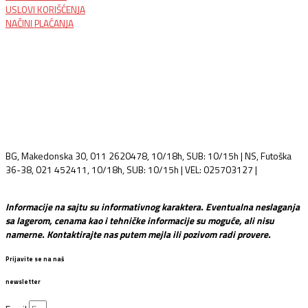
USLOVI KORIŠĆENJA
NAČINI PLAĆANJA
BG, Makedonska 30, 011 2620478, 10/18h, SUB: 10/15h | NS, Futoška
36-38, 021 452411, 10/18h, SUB: 10/15h | VEL: 025703127 |
info@mixmusic-company.com
Informacije na sajtu su informativnog karaktera. Eventualna neslaganja
sa lagerom, cenama kao i tehničke informacije su moguće, ali nisu
namerne. Kontaktirajte nas putem mejla ili pozivom radi provere.
Prijavite se na naš
newsletter