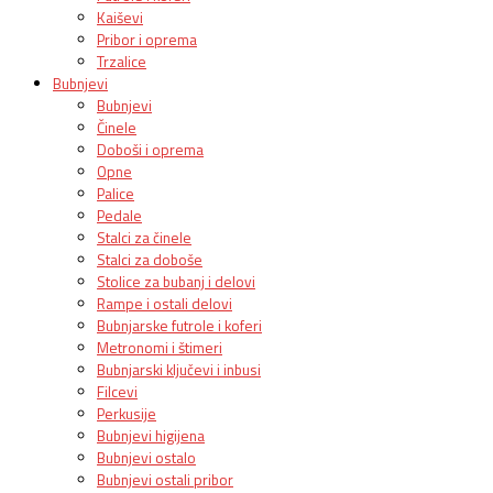
Kaiševi
Pribor i oprema
Trzalice
Bubnjevi
Bubnjevi
Činele
Doboši i oprema
Opne
Palice
Pedale
Stalci za činele
Stalci za doboše
Stolice za bubanj i delovi
Rampe i ostali delovi
Bubnjarske futrole i koferi
Metronomi i štimeri
Bubnjarski ključevi i inbusi
Filcevi
Perkusije
Bubnjevi higijena
Bubnjevi ostalo
Bubnjevi ostali pribor