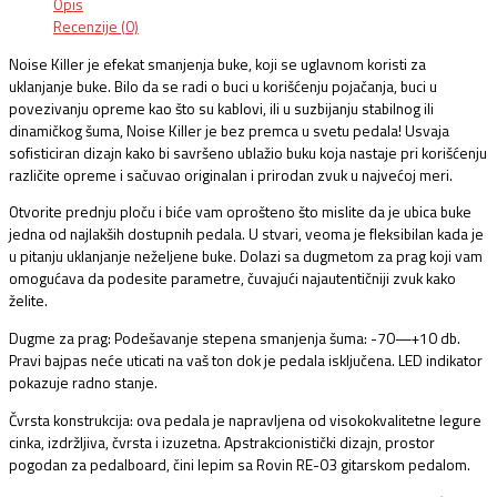
Opis
Recenzije (0)
Noise Killer je efekat smanjenja buke, koji se uglavnom koristi za
uklanjanje buke. Bilo da se radi o buci u korišćenju pojačanja, buci u
povezivanju opreme kao što su kablovi, ili u suzbijanju stabilnog ili
dinamičkog šuma, Noise Killer je bez premca u svetu pedala! Usvaja
sofisticiran dizajn kako bi savršeno ublažio buku koja nastaje pri korišćenju
različite opreme i sačuvao originalan i prirodan zvuk u najvećoj meri.
Otvorite prednju ploču i biće vam oprošteno što mislite da je ubica buke
jedna od najlakših dostupnih pedala. U stvari, veoma je fleksibilan kada je
u pitanju uklanjanje neželjene buke. Dolazi sa dugmetom za prag koji vam
omogućava da podesite parametre, čuvajući najautentičniji zvuk kako
želite.
Dugme za prag: Podešavanje stepena smanjenja šuma: -70—+10 db.
Pravi bajpas neće uticati na vaš ton dok je pedala isključena. LED indikator
pokazuje radno stanje.
Čvrsta konstrukcija: ova pedala je napravljena od visokokvalitetne legure
cinka, izdržljiva, čvrsta i izuzetna. Apstrakcionistički dizajn, prostor
pogodan za pedalboard, čini lepim sa Rovin RE-03 gitarskom pedalom.