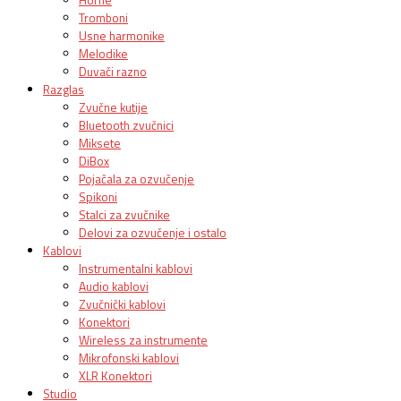
Tromboni
Usne harmonike
Melodike
Duvači razno
Razglas
Zvučne kutije
Bluetooth zvučnici
Miksete
DiBox
Pojačala za ozvučenje
Spikoni
Stalci za zvučnike
Delovi za ozvučenje i ostalo
Kablovi
Instrumentalni kablovi
Audio kablovi
Zvučnički kablovi
Konektori
Wireless za instrumente
Mikrofonski kablovi
XLR Konektori
Studio