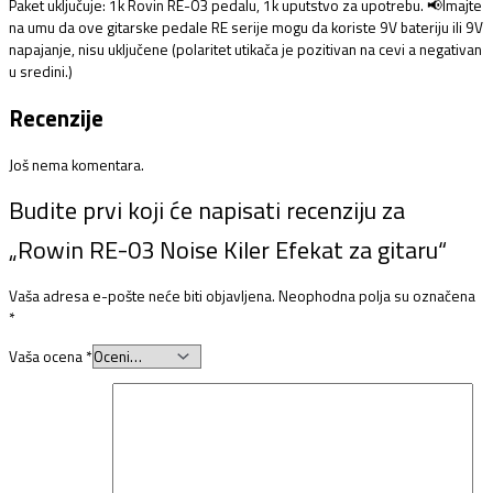
Paket uključuje: 1k Rovin RE-03 pedalu, 1k uputstvo za upotrebu. 📢Imajte
na umu da ove gitarske pedale RE serije mogu da koriste 9V bateriju ili 9V
napajanje, nisu uključene (polaritet utikača je pozitivan na cevi a negativan
u sredini.)
Recenzije
Još nema komentara.
Budite prvi koji će napisati recenziju za
„Rowin RE-03 Noise Kiler Efekat za gitaru“
Vaša adresa e-pošte neće biti objavljena.
Neophodna polja su označena
*
Vaša ocena
*