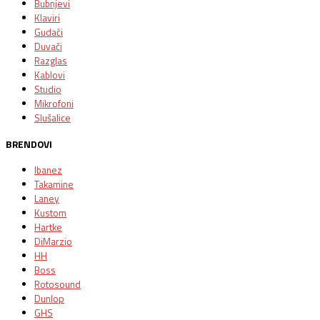
Bubnjevi
Klaviri
Gudači
Duvači
Razglas
Kablovi
Studio
Mikrofoni
Slušalice
BRENDOVI
Ibanez
Takamine
Laney
Kustom
Hartke
DiMarzio
HH
Boss
Rotosound
Dunlop
GHS