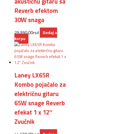
akustičnu gitaru sa
Reverb efektom
30W snaga
29.990,00
rsd
Dodaj u
korpu
Laney LX65R
Kombo pojačalo za
električnu gitaru
65W snage Reverb
efekat 1 x 12″
Zvučnik