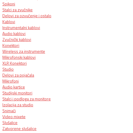
Spikoni
Stalci za zvučnike
Delovi za ozvučenje i ostalo
Kablovi
Instrumentalni kablovi
Audio kablovi
Zvučnički kablovi
Konektori
Wireless za instrumente
Mikrofonski kablovi
XLR Konektori
Studio
Delovi za pojačala
Mikrofoni
Audio kartice
Studijski monitori
Stalci i podloga za monitore
Izolacija za studio
Snimači
Video mixete
Slušalice
Zatvorene slušalice