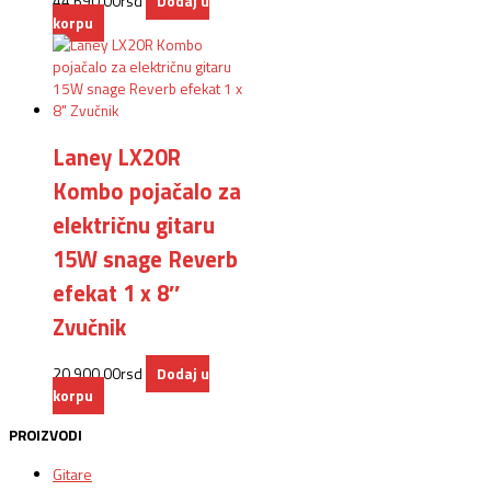
44.690,00
rsd
Dodaj u
korpu
Laney LX20R
Kombo pojačalo za
električnu gitaru
15W snage Reverb
efekat 1 x 8″
Zvučnik
20.900,00
rsd
Dodaj u
korpu
PROIZVODI
Gitare