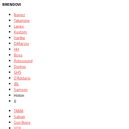
BRENDOVI
Ibanez
Takamine
Laney
Kustom
Hartke
DiMarzio
HH
Boss
Rotosound
Dunlop
GHS
D’Addario
JBL
Samson
Hoton
JJ
TAMA
Sabian
Gon Bops
VOX