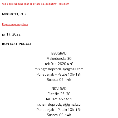
top 3 pristupačne Ibanez gitare sa „bogatim“ izgledom
februar 11, 2023
Kupovina prve gitare
jul 17, 2022
KONTAKT PODACI
BEOGRAD
Makedonska 30
tel: 011 2620 478
mix.bgmaloprodaja@gmail.com
Ponedeljak – Petak: 10h-18h
Subota: 09-14h
NOVI SAD
Futoška 36-38
tel: 021 452 411
mix.nsmaloprodaja@gmail.com
Ponedeljak – Petak: 10h-18h
Subota: 09-14h