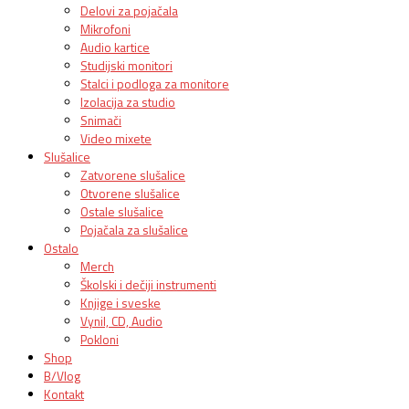
Delovi za pojačala
Mikrofoni
Audio kartice
Studijski monitori
Stalci i podloga za monitore
Izolacija za studio
Snimači
Video mixete
Slušalice
Zatvorene slušalice
Otvorene slušalice
Ostale slušalice
Pojačala za slušalice
Ostalo
Merch
Školski i dečiji instrumenti
Knjige i sveske
Vynil, CD, Audio
Pokloni
Shop
B/Vlog
Kontakt