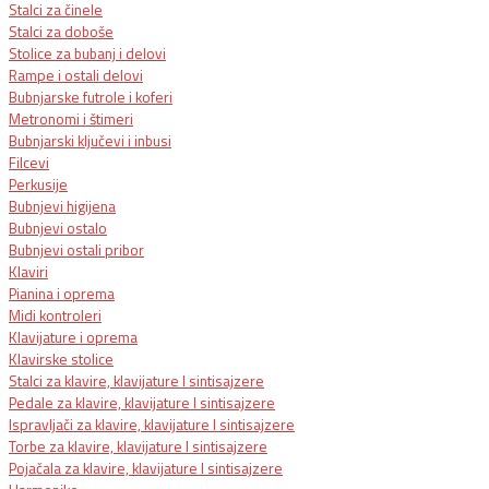
Stalci za činele
Stalci za doboše
Stolice za bubanj i delovi
Rampe i ostali delovi
Bubnjarske futrole i koferi
Metronomi i štimeri
Bubnjarski ključevi i inbusi
Filcevi
Perkusije
Bubnjevi higijena
Bubnjevi ostalo
Bubnjevi ostali pribor
Klaviri
Pianina i oprema
Midi kontroleri
Klavijature i oprema
Klavirske stolice
Stalci za klavire, klavijature I sintisajzere
Pedale za klavire, klavijature I sintisajzere
Ispravljači za klavire, klavijature I sintisajzere
Torbe za klavire, klavijature I sintisajzere
Pojačala za klavire, klavijature I sintisajzere