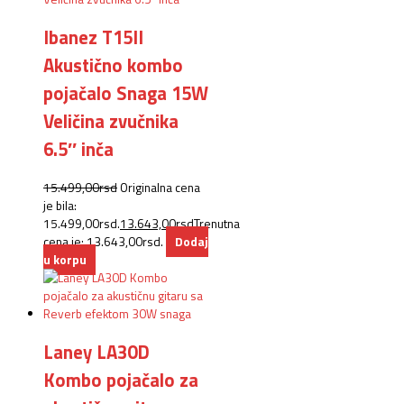
Ibanez T15II
Akustično kombo
pojačalo Snaga 15W
Veličina zvučnika
6.5″ inča
15.499,00
rsd
Originalna cena
je bila:
15.499,00rsd.
13.643,00
rsd
Trenutna
cena je: 13.643,00rsd.
Dodaj
u korpu
Laney LA30D
Kombo pojačalo za