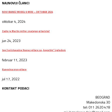
NAJNOVIJI ČLANCI
NOVI IBANEZ MODELI U MIXU – OKTOBAR 2024
oktobar 4, 2024
Zašto je Martin miller značajan gitarista?
jun 24, 2023
top 3 pristupačne Ibanez gitare sa „bogatim“ izgledom
februar 11, 2023
Kupovina prve gitare
jul 17, 2022
KONTAKT PODACI
BEOGRAD
Makedonska 30
tel: 011 2620 478