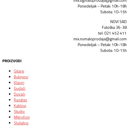
mix.bgmaloprodaja@gmail.com
Ponedeljak – Petak: 10h-18h
Subota: 10-15h
NOVI SAD
Futoška 36-38
tel: 021 452 411
mix.nsmaloprodaja@gmail.com
Ponedeljak – Petak: 10h-18h
Subota: 10-15h
PROIZVODI
Gitare
Bubnjevi
Klaviri
Gudači
Duvači
Razglas
Kablovi
Studio
Mikrofoni
Slušalice