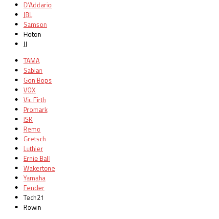
D’Addario
JBL
Samson
Hoton
JJ
TAMA
Sabian
Gon Bops
VOX
Vic Firth
Promark
ISK
Remo
Gretsch
Luthier
Ernie Ball
Wakertone
Yamaha
Fender
Tech21
Rowin