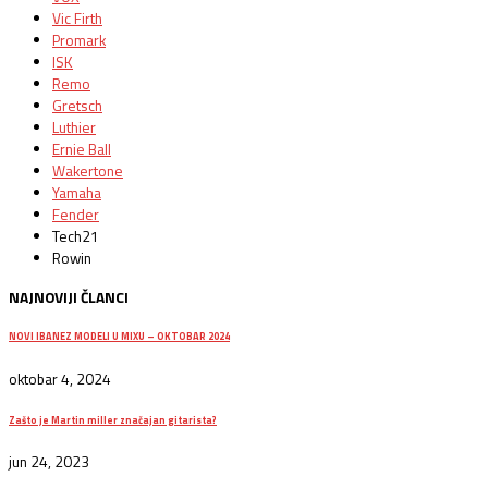
Vic Firth
Promark
ISK
Remo
Gretsch
Luthier
Ernie Ball
Wakertone
Yamaha
Fender
Tech21
Rowin
NAJNOVIJI ČLANCI
NOVI IBANEZ MODELI U MIXU – OKTOBAR 2024
oktobar 4, 2024
Zašto je Martin miller značajan gitarista?
jun 24, 2023