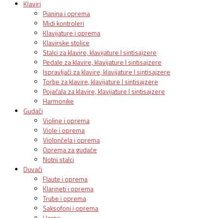
Klaviri
Pianina i oprema
Midi kontroleri
Klavijature i oprema
Klavirske stolice
Stalci za klavire, klavijature I sintisajzere
Pedale za klavire, klavijature I sintisajzere
Ispravljači za klavire, klavijature I sintisajzere
Torbe za klavire, klavijature I sintisajzere
Pojačala za klavire, klavijature I sintisajzere
Harmonike
Gudači
Violine i oprema
Viole i oprema
Violončela i oprema
Oprema za gudače
Notni stalci
Duvači
Flaute i oprema
Klarineti i oprema
Trube i oprema
Saksofoni i oprema
Horne