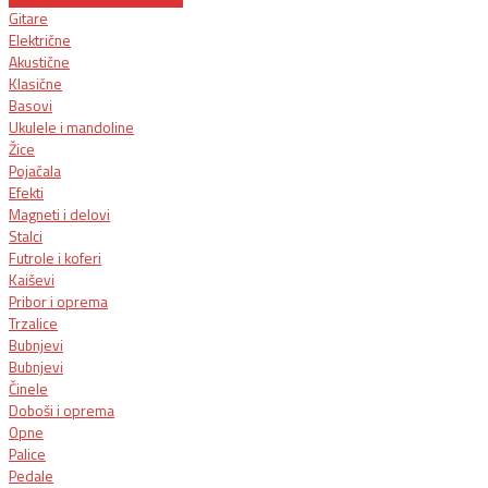
Gitare
Električne
Akustične
Klasične
Basovi
Ukulele i mandoline
Žice
Pojačala
Efekti
Magneti i delovi
Stalci
Futrole i koferi
Kaiševi
Pribor i oprema
Trzalice
Bubnjevi
Bubnjevi
Činele
Doboši i oprema
Opne
Palice
Pedale