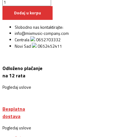
Dodaj u korpu
Slobodno nas kontaktirajte:
info@mixmusic-company.com
Centrala
0652703332
Novi Sad
0652452411
Odloženo plaćanje
na 12 rata
Pogledaj uslove
Besplatna
dostava
Pogledaj uslove