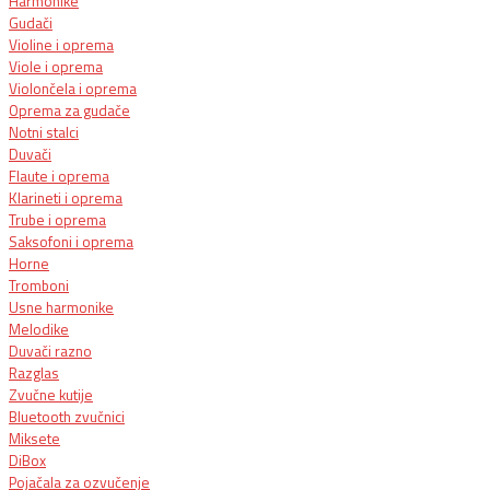
Harmonike
Gudači
Violine i oprema
Viole i oprema
Violončela i oprema
Oprema za gudače
Notni stalci
Duvači
Flaute i oprema
Klarineti i oprema
Trube i oprema
Saksofoni i oprema
Horne
Tromboni
Usne harmonike
Melodike
Duvači razno
Razglas
Zvučne kutije
Bluetooth zvučnici
Miksete
DiBox
Pojačala za ozvučenje