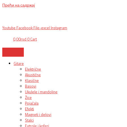
Пређи на садржај
BG, Makedonska 30,
011 2620478, PON/PET: 10/18h, SUB: 10/
15h| NS,
Futoška 36-38,
021 452411, 10-18h, SUB 10h-15h
| VEL:
025703127
|
info@mixmusic-company.com
|
Youtube
Facebook
File-excel
Instagram
0,00
rsd
0
Cart
Gitare
Električne
Akustične
Klasične
Basovi
Ukulele i mandoline
Žice
Pojačala
Efekti
Magneti i delovi
Stalci
Futrole i koferi