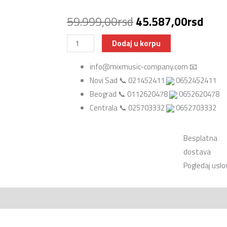
Originalna
Tren
59.999,00
rsd
45.587,00
rsd
cena
cena
Sabian
Dodaj u korpu
Paragon
je
je:
info@mixmusic-company.com 📧
HI-
Novi Sad 📞 021452411
0652452411
bila:
45.5
HATS
Beograd 📞 0112620478
0652620478
14
59.999,00rsd.
Centrala 📞 025703332
0652703332
Veličina
14"
inča
Besplatna
količina
dostava
Pogledaj uslo