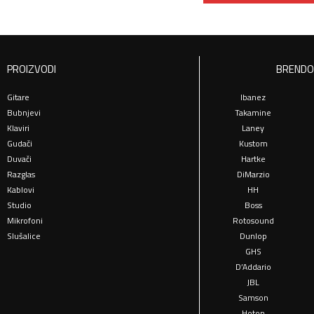
PROIZVODI
BRENDO
Gitare
Ibanez
Bubnjevi
Takamine
Klaviri
Laney
Gudači
Kustom
Duvači
Hartke
Razglas
DiMarzio
Kablovi
HH
Studio
Boss
Mikrofoni
Rotosound
Slušalice
Dunlop
GHS
D’Addario
JBL
Samson
Hoton