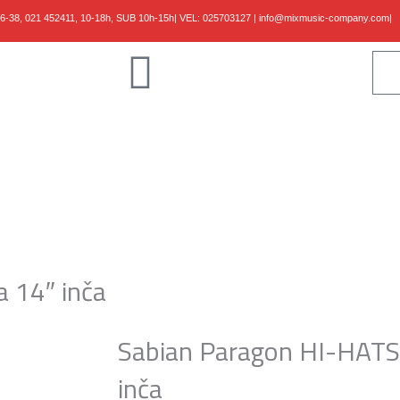
36-38,
021 452411, 10-18h, SUB 10h-15h
| VEL:
025703127
|
info@mixmusic-company.com
|
Klaviri
Gudači
Kablovi
Studio
Shop
B/Vlog
Kontakt
a 14″ inča
Sabian Paragon HI-HATS 
inča