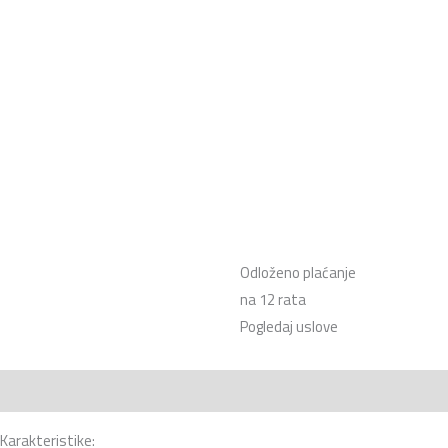
Odloženo plaćanje
na 12 rata
Pogledaj uslove
Opis
Recenzije (0)
Karakteristike: