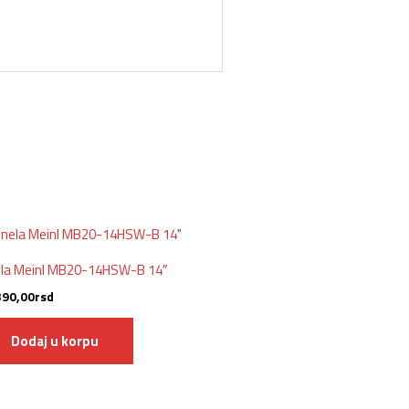
ela Meinl MB20-14HSW-B 14″
390,00
rsd
Dodaj u korpu