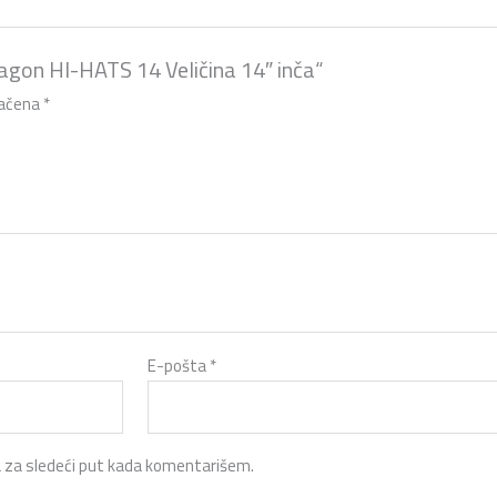
aragon HI-HATS 14 Veličina 14″ inča“
načena
*
E-pošta
*
 za sledeći put kada komentarišem.