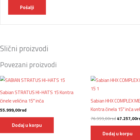
Slični proizvodi
Povezani proizvodi
Originalna
cena
je
Sabian STRATUS HI-HATS 15 Kontra
bila:
76.999,00r
činele veličina 15″ inča
Sabian HHX COMPLEX ME
Kontra činela 15″ inča vel
55.999,00
rsd
76.999,00
rsd
47.257,00
r
Dodaj u korpu
Dodaj u korpu