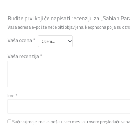
Budite prvi koji će napisati recenziju za „Sabian P
Vaša adresa e-pošte neće biti objavljena.
Neophodna polja su oz
Vaša ocena
*
Vaša recenzija
*
Ime
*
Sačuvaj moje ime, e-poštu i veb mesto u ovom pregledaču veba