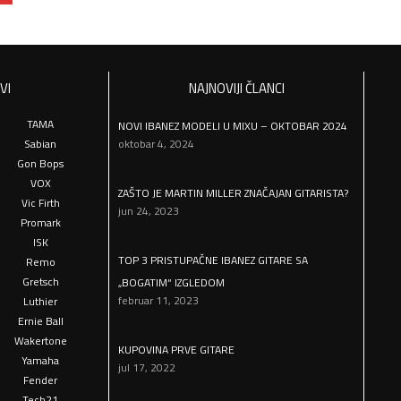
VI
NAJNOVIJI ČLANCI
TAMA
NOVI IBANEZ MODELI U MIXU – OKTOBAR 2024
Sabian
oktobar 4, 2024
Gon Bops
VOX
ZAŠTO JE MARTIN MILLER ZNAČAJAN GITARISTA?
Vic Firth
jun 24, 2023
Promark
ISK
TOP 3 PRISTUPAČNE IBANEZ GITARE SA
Remo
Gretsch
„BOGATIM“ IZGLEDOM
februar 11, 2023
Luthier
Ernie Ball
Wakertone
KUPOVINA PRVE GITARE
Yamaha
jul 17, 2022
Fender
Tech21