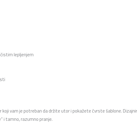
 čistim lepljenjem
sti
r koji vam je potreban da držite utor i pokažete čvrste šablone. Dizaj
e“ i tamno, razumno pranje.