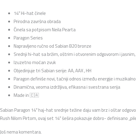
14″ Hi-hat činele
Prirodna završna obrada
Činela sa potpisom Neila Pearta
Paragon Series
Napravljeno ručno od Sabian B20 bronze
Srednji hi-hat sa bržim, oštrim i otvorenim odgovorom i jasnim,
Izuzetno moćan zvuk
Objedinjuje tri Sabian serije: AA, AAX , HH
Paragon definiše novi, tačniji odnos između energije i muzikalno
Dinamična, veoma izdržljiva, efikasna i svestrana serija
Made in 🇨🇦
Sabian Paragon 14″ haj-hat srednje težine daju vam brz i oštar odgovo
Rush Nilom Pirtom, ovaj set 14″ šešira pokazuje dobro- definisano „pil
Još nema komentara.