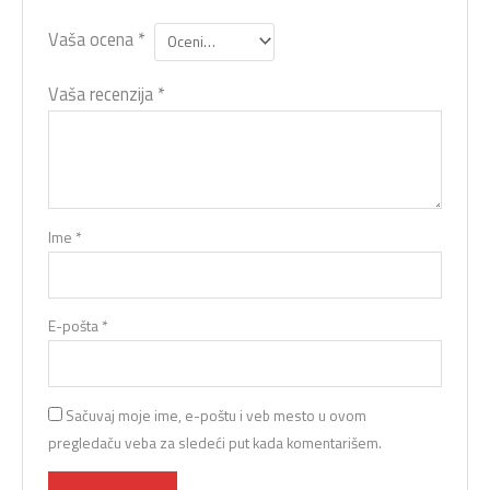
Vaša ocena
*
Vaša recenzija
*
Ime
*
E-pošta
*
Sačuvaj moje ime, e-poštu i veb mesto u ovom
pregledaču veba za sledeći put kada komentarišem.