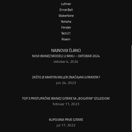
Luthier
Ernie Ball
Wakertone
Yamaha
Fender
Tech21
Rowin
NAJNOVIJI ČLANCI
NOVI IBANEZ MODELI U MIXU – OKTOBAR 2024
oktobar 4, 2024
ZAŠTO JE MARTIN MILLER ZNAČAJAN GITARISTA?
jun 24, 2023
TOP 3 PRISTUPAČNE IBANEZ GITARE SA „BOGATIM“ IZGLEDOM
februar 11, 2023
KUPOVINA PRVE GITARE
jul 17, 2022