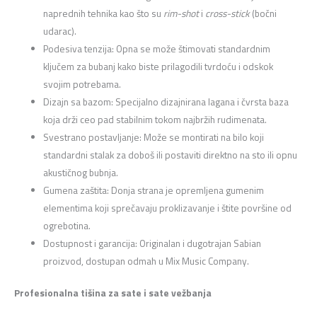
naprednih tehnika kao što su
rim-shot
i
cross-stick
(bočni
udarac).
Podesiva tenzija: Opna se može štimovati standardnim
ključem za bubanj kako biste prilagodili tvrdoću i odskok
svojim potrebama.
Dizajn sa bazom: Specijalno dizajnirana lagana i čvrsta baza
koja drži ceo pad stabilnim tokom najbržih rudimenata.
Svestrano postavljanje: Može se montirati na bilo koji
standardni stalak za doboš ili postaviti direktno na sto ili opnu
akustičnog bubnja.
Gumena zaštita: Donja strana je opremljena gumenim
elementima koji sprečavaju proklizavanje i štite površine od
ogrebotina.
Dostupnost i garancija: Originalan i dugotrajan Sabian
proizvod, dostupan odmah u Mix Music Company.
Profesionalna tišina za sate i sate vežbanja