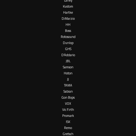
Laney
Kustom
Hartke
DiMarzio
HH
Boss
Rotosound
Dunlop
GHS
D’Addario
JBL
Samson
Hoton
JJ
TAMA
Sabian
Gon Bops
VOX
Vic Firth
Promark
ISK
Remo
Gretsch