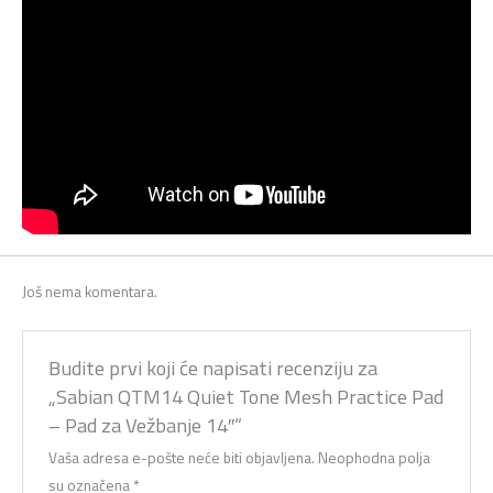
Još nema komentara.
Budite prvi koji će napisati recenziju za
„Sabian QTM14 Quiet Tone Mesh Practice Pad
– Pad za Vežbanje 14″“
Vaša adresa e-pošte neće biti objavljena.
Neophodna polja
su označena
*