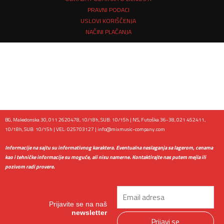
PRAVNI PODACI
USLOVI KORIŠĆENJA
NAČINI PLAĆANJA
BG, Makedonska 30, 011 2620478, 10/18h, SUB: 10/15h | NS, Futoška 36-38, 021 452411,
10/18h, SUB: 10/15h | VEL: 025703127 |
info@mixmusic-company.com
Informacije na sajtu su informativnog karaktera. Eventualna neslaganja sa lagerom, cenama
kao i tehničke informacije su moguće, ali nisu namerne. Kontaktirajte nas putem mejla ili
pozivom radi provere.
Email
Prijavite se na naš
newsletter
Prijavi se