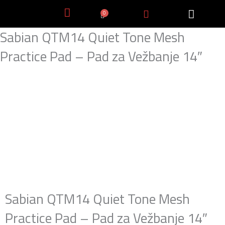
Пређи
0
Cart
на
садржај
Sabian QTM14 Quiet Tone Mesh
Practice Pad – Pad za Vežbanje 14″
Sabian QTM14 Quiet Tone Mesh
Practice Pad – Pad za Vežbanje 14″