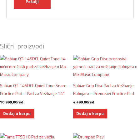
Slični proizvodi
Sabian QT-14SDCL Quiet Tone Snare
Sabian Grip Disc Pad za Vežbanje
Practice Pad – Pad za Vežbanje 14″
Bubnjara – Prenosivi Practice Pad
10.999,00
rsd
4.499,00
rsd
Dodaj u korpu
Dodaj u korpu
Originalna
Trenutna