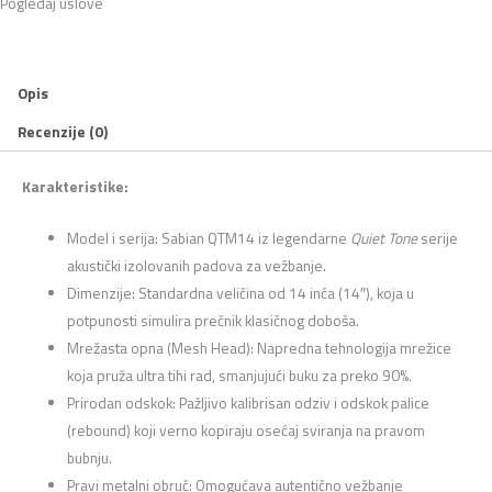
Pogledaj uslove
Opis
Recenzije (0)
Karakteristike:
Model i serija: Sabian QTM14 iz legendarne
Quiet Tone
serije
akustički izolovanih padova za vežbanje.
Dimenzije: Standardna veličina od 14 inča (14″), koja u
potpunosti simulira prečnik klasičnog doboša.
Mrežasta opna (Mesh Head): Napredna tehnologija mrežice
koja pruža ultra tihi rad, smanjujući buku za preko 90%.
Prirodan odskok: Pažljivo kalibrisan odziv i odskok palice
(rebound) koji verno kopiraju osećaj sviranja na pravom
bubnju.
Pravi metalni obruč: Omogućava autentično vežbanje