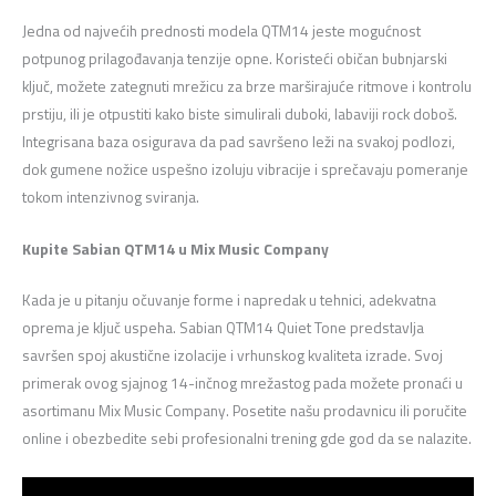
Jedna od najvećih prednosti modela QTM14 jeste mogućnost
potpunog prilagođavanja tenzije opne. Koristeći običan bubnjarski
ključ, možete zategnuti mrežicu za brze marširajuće ritmove i kontrolu
prstiju, ili je otpustiti kako biste simulirali duboki, labaviji rock doboš.
Integrisana baza osigurava da pad savršeno leži na svakoj podlozi,
dok gumene nožice uspešno izoluju vibracije i sprečavaju pomeranje
tokom intenzivnog sviranja.
Kupite Sabian QTM14 u Mix Music Company
Kada je u pitanju očuvanje forme i napredak u tehnici, adekvatna
oprema je ključ uspeha. Sabian QTM14 Quiet Tone predstavlja
savršen spoj akustične izolacije i vrhunskog kvaliteta izrade. Svoj
primerak ovog sjajnog 14-inčnog mrežastog pada možete pronaći u
asortimanu Mix Music Company. Posetite našu prodavnicu ili poručite
online i obezbedite sebi profesionalni trening gde god da se nalazite.