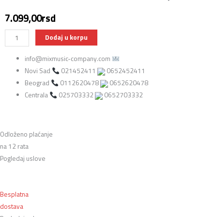
7.099,00
rsd
Sabian
Dodaj u korpu
QTM14
info@mixmusic-company.com
Quiet
Novi Sad
021452411
0652452411
Tone
Beograd
0112620478
0652620478
Mesh
Centrala
025703332
0652703332
Practice
Pad
–
Pad
Odloženo plaćanje
za
na 12 rata
Vežbanje
Pogledaj uslove
14"
količina
Besplatna
dostava