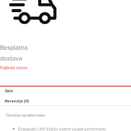
Besplatna
dostava
Pogledaj uslove
Opis
Recenzije (0)
Tehničke karakteristike:
Dvokanalni, UHF bežični sistem visokih performansi