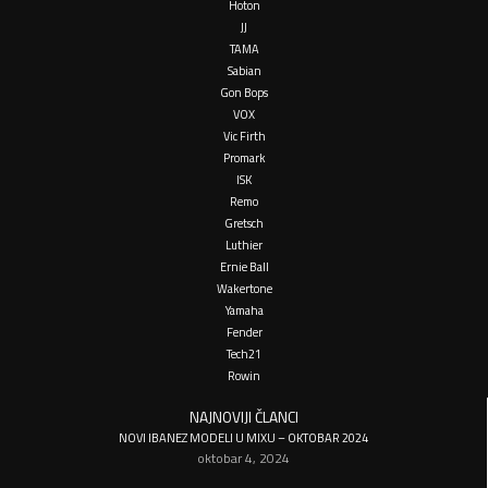
Hoton
JJ
TAMA
Sabian
Gon Bops
VOX
Vic Firth
Promark
ISK
Remo
Gretsch
Luthier
Ernie Ball
Wakertone
Yamaha
Fender
Tech21
Rowin
NAJNOVIJI ČLANCI
NOVI IBANEZ MODELI U MIXU – OKTOBAR 2024
oktobar 4, 2024