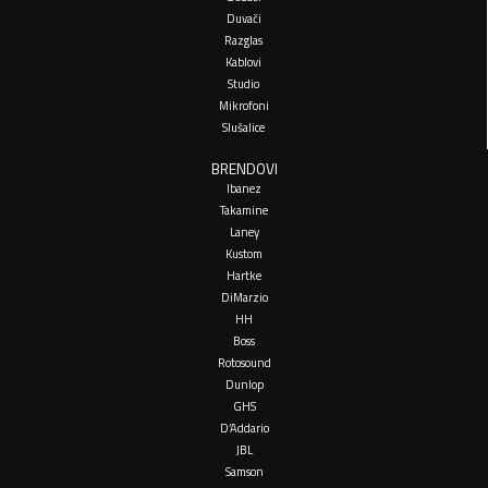
Duvači
Razglas
Kablovi
Studio
Mikrofoni
Slušalice
BRENDOVI
Ibanez
Takamine
Laney
Kustom
Hartke
DiMarzio
HH
Boss
Rotosound
Dunlop
GHS
D’Addario
JBL
Samson