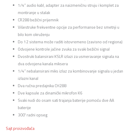
1/4” audio kabl, adapter za naizmeničnu struju i komplet za
montiranje u stalak
CR288 bežični prijemnik
Višestruke frekventne opcije za performanse bez smetnji u
bilo kom okruženju
Do 12 sistema može raditi istovremeno (zavisno od regiona)
Odvojene kontrole jačine zvuka za svaki bežični signal
Dvostruki balansirani KSLR izlazi za usmeravanje signala na
dva odvojena kanala miksera
1/4” nebalansirani miks izlaz za kombinovanje signala u jedan
izlazni kanal
Dva ručna predajnika CH288
Dve kapsule za dinamički mikrofon K6
Svaki nudi do osam sati trajanja baterije pomoću dve AA
baterije
300′ radni opseg
Sajt proizvođača