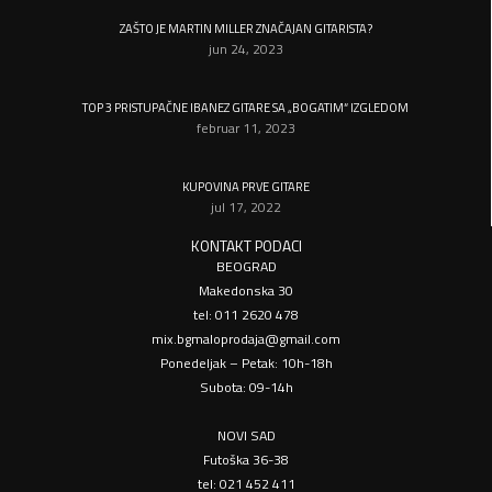
ZAŠTO JE MARTIN MILLER ZNAČAJAN GITARISTA?
jun 24, 2023
TOP 3 PRISTUPAČNE IBANEZ GITARE SA „BOGATIM“ IZGLEDOM
februar 11, 2023
KUPOVINA PRVE GITARE
jul 17, 2022
KONTAKT PODACI
BEOGRAD
Makedonska 30
tel: 011 2620 478
mix.bgmaloprodaja@gmail.com
Ponedeljak – Petak: 10h-18h
Subota: 09-14h
NOVI SAD
Futoška 36-38
tel: 021 452 411