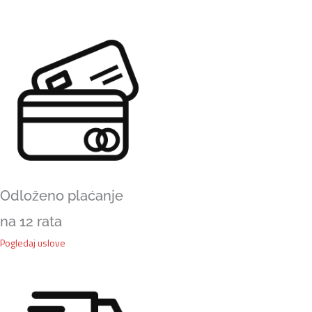
količina
Odloženo plaćanje
na 12 rata
Pogledaj uslove