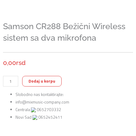
Samson CR288 Bežični Wireless
sistem sa dva mikrofona
0,00
rsd
Samson
Dodaj u korpu
CR288
Slobodno nas kontaktirajte:
Bežični
info@mixmusic-company.com
Wireless
Centrala
0652703332
sistem
Novi Sad
0652452411
sa
dva
mikrofona