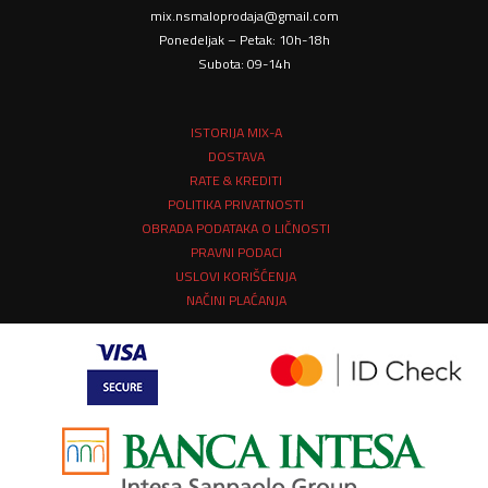
mix.nsmaloprodaja@gmail.com
Ponedeljak – Petak: 10h-18h
Subota: 09-14h
ISTORIJA MIX-A
DOSTAVA
RATE & KREDITI
POLITIKA PRIVATNOSTI
OBRADA PODATAKA O LIČNOSTI
PRAVNI PODACI
USLOVI KORIŠĆENJA
NAČINI PLAĆANJA