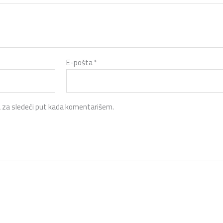
E-pošta
*
 za sledeći put kada komentarišem.