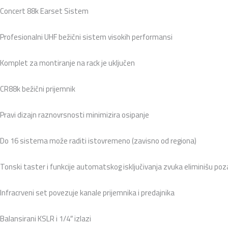
Concert 88k Earset Sistem
Profesionalni UHF bežični sistem visokih performansi
Komplet za montiranje na rack je uključen
CR88k bežični prijemnik
Pravi dizajn raznovrsnosti minimizira osipanje
Do 16 sistema može raditi istovremeno (zavisno od regiona)
Tonski taster i funkcije automatskog isključivanja zvuka eliminišu p
Infracrveni set povezuje kanale prijemnika i predajnika
Balansirani KSLR i 1/4″ izlazi