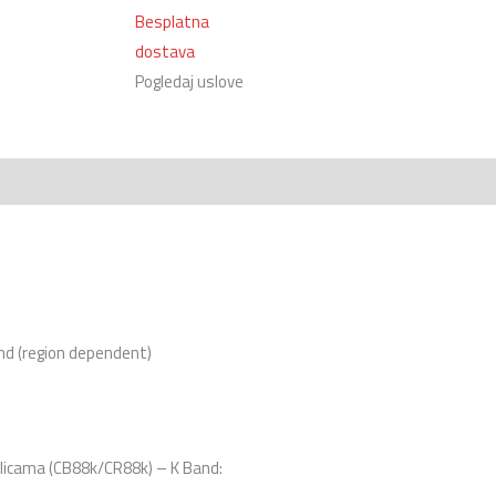
Besplatna
dostava
Pogledaj uslove
nd (region dependent)
licama (CB88k/CR88k) – K Band: