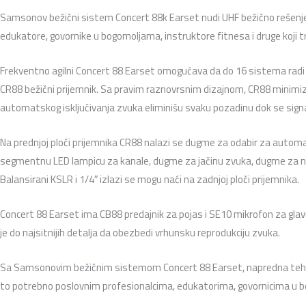
Samsonov bežični sistem Concert 88k Earset nudi UHF bežično rešenje
edukatore, govornike u bogomoljama, instruktore fitnesa i druge koji tr
Frekventno agilni Concert 88 Earset omogućava da do 16 sistema radi
CR88 bežični prijemnik. Sa pravim raznovrsnim dizajnom, CR88 minimizi
automatskog isključivanja zvuka eliminišu svaku pozadinu dok se signal
Na prednjoj ploči prijemnika CR88 nalazi se dugme za odabir za automa
segmentnu LED lampicu za kanale, dugme za jačinu zvuka, dugme za nap
Balansirani KSLR i 1/4″ izlazi se mogu naći na zadnjoj ploči prijemnika.
Concert 88 Earset ima CB88 predajnik za pojas i SE10 mikrofon za glav
je do najsitnijih detalja da obezbedi vrhunsku reprodukciju zvuka.
Sa Samsonovim bežičnim sistemom Concert 88 Earset, napredna tehno
to potrebno poslovnim profesionalcima, edukatorima, govornicima u b