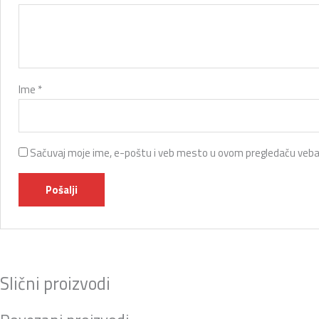
Ime
*
Sačuvaj moje ime, e-poštu i veb mesto u ovom pregledaču veba
Slični proizvodi