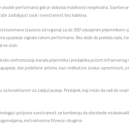
 visokih performansi gde je sloboda mobilnosti neophodna. Savršen je
aže zadivljujući zvuk i svestranost bez kablova.
 istovremeno (zavisno od regiona) sa do 300′ odvojenim prijemnikom i 
ra opadanje signala tokom performansi. Ako dođe do prekida rada, tons
 ne vrati.
tsku sinhronizaciju kanala prijemnika i predajnika putem infracrvenog 
ajanje, dve podešene antene, kao i indikatore zvuka i spremnosti, za 
u sa konektorom za zaključavanje. Predajnik, koji može da radi do osam
logija i potpuna svestranost se kombinuju da obezbede visokokvalit
ogomoljama, instruktorima fitnesa i drugima