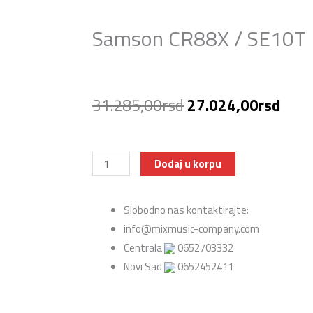
l
Samson CR88X / SE10T B
Originalna
Tren
31.285,00
rsd
27.024,00
rsd
cena
cena
je
je:
Samson
Dodaj u korpu
CR88X
bila:
27.0
/
Slobodno nas kontaktirajte:
31.285,00rsd.
SE10T
info@mixmusic-company.com
Bežični
Centrala
0652703332
mikrofon
Novi Sad
0652452411
količina