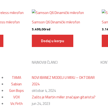
ess mikrofon
Samson Q6 Dinamički mikrofon
Sam
5.499,00
rsd
3.1
Dodaj u korpu
NAJNOVIJI ČLANCI
KON
TAMA
NOVI IBANEZ MODELI U MIXU – OKTOBAR
Sabian
2024
Gon Bops
oktobar 4, 2024
VOX
Zašto je Martin miller značajan gitarista?
Vic Firth
jun 24, 2023