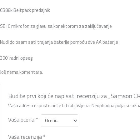
CB88k Beltpack predajnik
SE10 mikrofon za glavu sa konektorom za zaključavanje
Nudi do osam sati trajanja baterije pomoću dve AA baterije
300′ radni opseg
Još nema komentara.
Budite prvi koji će napisati recenziju za „Samson 
Vaša adresa e-pošte neće biti objavljena.
Neophodna polja su oz
Vaša ocena
*
Vaša recenzija
*