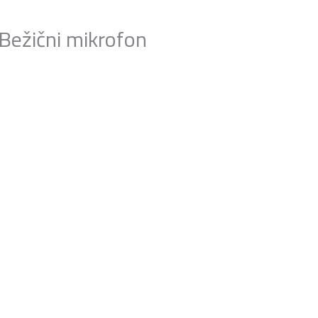
ežični mikrofon
utna
24,00rsd.