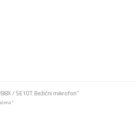
CR88X / SE10T Bežični mikrofon“
načena
*