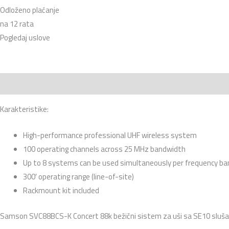
Odloženo plaćanje
na 12 rata
Pogledaj uslove
Opis
Recenzije (0)
Karakteristike:
High-performance professional UHF wireless system
100 operating channels across 25 MHz bandwidth
Up to 8 systems can be used simultaneously per frequency ba
300′ operating range (line-of-site)
Rackmount kit included
Samson SVC88BCS-K Concert 88k bežični sistem za uši sa SE10 sluša