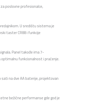
 za poslovne profesionalce,
predajnikom. U središtu sistema je
ki taster CR88 i funkcije
signala. Panel takođe ima 7-
optimalnu funkcionalnost i praćenje.
 sati na dve AA baterije, projektovan
etne bežične performanse gde god je