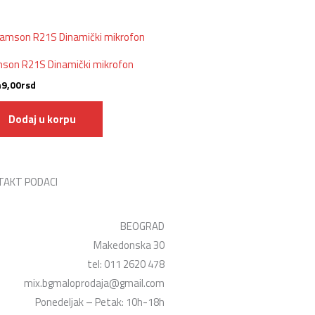
son R21S Dinamički mikrofon
49,00
rsd
Dodaj u korpu
TAKT PODACI
BEOGRAD
Makedonska 30
tel: 011 2620 478
mix.bgmaloprodaja@gmail.com
Ponedeljak – Petak: 10h-18h