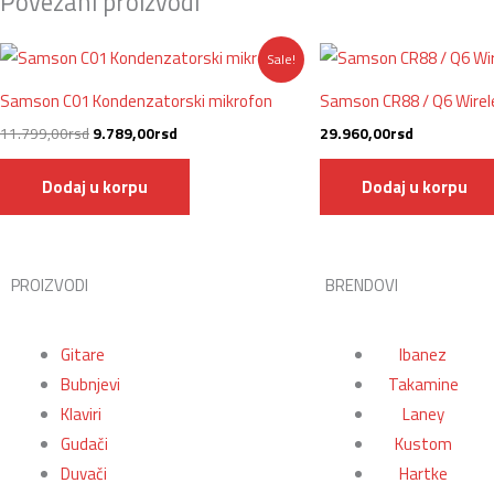
Povezani proizvodi
Originalna
Trenutna
Sale!
cena
cena
je
je:
Samson C01 Kondenzatorski mikrofon
Samson CR88 / Q6 Wirel
bila:
9.789,00rsd.
11.799,00rsd.
11.799,00
rsd
9.789,00
rsd
29.960,00
rsd
Dodaj u korpu
Dodaj u korpu
PROIZVODI
BRENDOVI
Gitare
Ibanez
Bubnjevi
Takamine
Klaviri
Laney
Gudači
Kustom
Duvači
Hartke