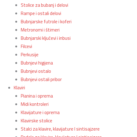
Stolice za bubanj i delovi
Rampe i ostali delovi
Bubnjarske futrole i koferi
Metronomi i štimeri
Bubnjarski ključevi i inbusi
Filcevi
Perkusije
Bubnjevi higijena
Bubnjevi ostalo
Bubnjevi ostali pribor
Klaviri
Pianina i oprema
Midi kontroleri
Klavijature i oprema
Klavirske stolice
Stalci za klavire, klavijature I sintisajzere