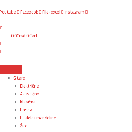
Пређи
Savarez
Search
BG, Makedonska 30,
011 2620478, PON/PET: 10/18h, SUB: 10/
15h| NS,
на
540CRJ
...
Youtube
Facebook
File-excel
Instagram
садржај
Mixed
Tension
Žice
0,00
rsd
0
Cart
za
klasičnu
gitaru
količina
Gitare
Električne
Akustične
Klasične
Basovi
Ukulele i mandoline
Žice