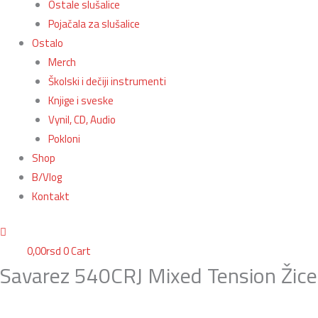
Ostale slušalice
Pojačala za slušalice
Ostalo
Merch
Školski i dečiji instrumenti
Knjige i sveske
Vynil, CD, Audio
Pokloni
Shop
B/Vlog
Kontakt
0,00
rsd
0
Cart
Savarez 540CRJ Mixed Tension Žice 