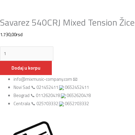
Savarez 540CRJ Mixed Tension Žice 
1.730,00
rsd
Dodaj u korpu
info@mixmusic-company.com 📧
Novi Sad 📞 021452411
0652452411
Beograd 📞 0112620478
0652620478
Centrala 📞 025703332
0652703332