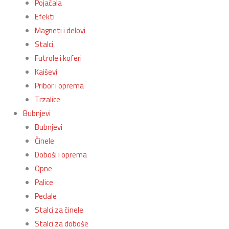
Pojačala
Efekti
Magneti i delovi
Stalci
Futrole i koferi
Kaiševi
Pribor i oprema
Trzalice
Bubnjevi
Bubnjevi
Činele
Doboši i oprema
Opne
Palice
Pedale
Stalci za činele
Stalci za doboše