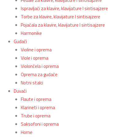
Pedale za klavire, klavijature I sintisajzere
Ispravljači za klavire, klavijature I sintisajzere
Torbe za klavire, klavijature I sintisajzere
Pojačala za klavire, klavijature I sintisajzere
Harmonike
Gudači
Violine i oprema
Viole i oprema
Violončela i oprema
Oprema za gudače
Notni stalci
Duvači
Flaute i oprema
Klarineti i oprema
Trube i oprema
Saksofoni i oprema
Horne