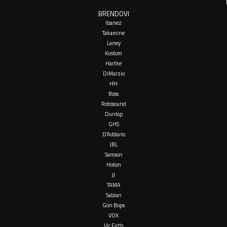
BRENDOVI
Ibanez
Takamine
Laney
Kustom
Hartke
DiMarzio
HH
Boss
Rotosound
Dunlop
GHS
D’Addario
JBL
Samson
Hoton
JJ
TAMA
Sabian
Gon Bops
VOX
Vic Firth