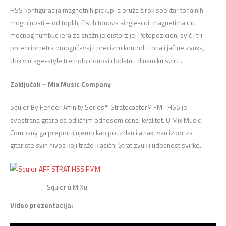
HSS konfiguracija magnetnih pickup-a pruža širok spektar tonalnih
mogućnosti – od toplih, čistih tonova single-coil magnetima do
moćnog humbuckera za snažnije distorzije. Petopozicioni svič i tri
potenciometra omogućavaju preciznu kontrolu tona i jačine zvuka,
dok vintage-style tremolo donosi dodatnu dinamiku svirci.
Zaključak – Mix Music Company
Squier By Fender Affinity Series™ Stratocaster® FMT HSS je
svestrana gitara sa odličnim odnosom cena-kvalitet. U Mix Music
Company ga preporučujemo kao pouzdan i atraktivan izbor za
gitariste svih nivoa koji traže klasični Strat zvuk i udobnost svirke.
Squier u MIXu
Video prezentacija: