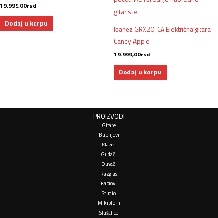
19.999,00
rsd
Dodaj u korpu
Ibanez GRX20-CA Električna gitara –
Candy Apple
19.999,00
rsd
Dodaj u korpu
PROIZVODI
Gitare
Bubnjevi
Klaviri
Gudači
Duvači
Razglas
Kablovi
Studio
Mikrofoni
Slušalice