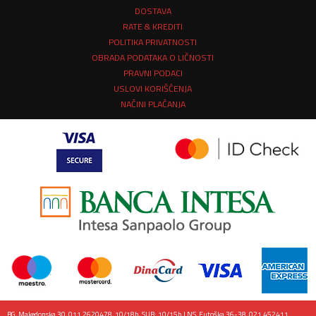
DOSTAVA
RATE & KREDITI
POLITIKA PRIVATNOSTI
OBRADA PODATAKA O LIČNOSTI
PRAVNI PODACI
USLOVI KORIŠĆENJA
NAČINI PLAĆANJA
BG, Makedonska 30, 011 2620478, 10/18h, SUB: 10/15h | NS, Futoška 36-38, 021 452411,