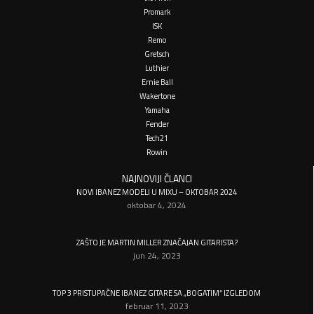
Promark
ISK
Remo
Gretsch
Luthier
Ernie Ball
Wakertone
Yamaha
Fender
Tech21
Rowin
NAJNOVIJI ČLANCI
NOVI IBANEZ MODELI U MIXU – OKTOBAR 2024
oktobar 4, 2024
ZAŠTO JE MARTIN MILLER ZNAČAJAN GITARISTA?
jun 24, 2023
TOP 3 PRISTUPAČNE IBANEZ GITARE SA „BOGATIM“ IZGLEDOM
februar 11, 2023