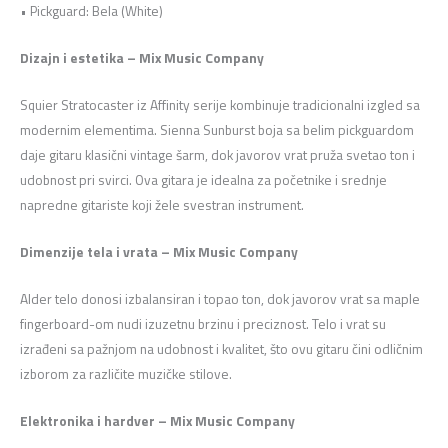
• Pickguard: Bela (White)
Dizajn i estetika – Mix Music Company
Squier Stratocaster iz Affinity serije kombinuje tradicionalni izgled sa
modernim elementima. Sienna Sunburst boja sa belim pickguardom
daje gitaru klasični vintage šarm, dok javorov vrat pruža svetao ton i
udobnost pri svirci. Ova gitara je idealna za početnike i srednje
napredne gitariste koji žele svestran instrument.
Dimenzije tela i vrata – Mix Music Company
Alder telo donosi izbalansiran i topao ton, dok javorov vrat sa maple
fingerboard-om nudi izuzetnu brzinu i preciznost. Telo i vrat su
izrađeni sa pažnjom na udobnost i kvalitet, što ovu gitaru čini odličnim
izborom za različite muzičke stilove.
Elektronika i hardver – Mix Music Company