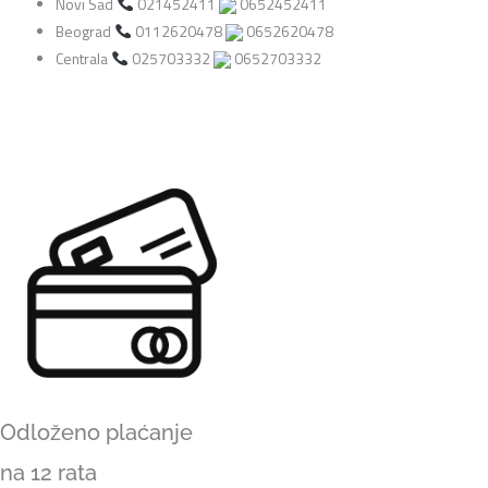
Novi Sad
021452411
0652452411
Affinity
Beograd
0112620478
0652620478
Series™
Centrala
025703332
0652703332
Stratocaster®
FMT
HSS,
Maple
Fingerboard,
White
Pickguard,
Sienna
Sunburst
boja
Električna
gitara
količina
Odloženo plaćanje
na 12 rata