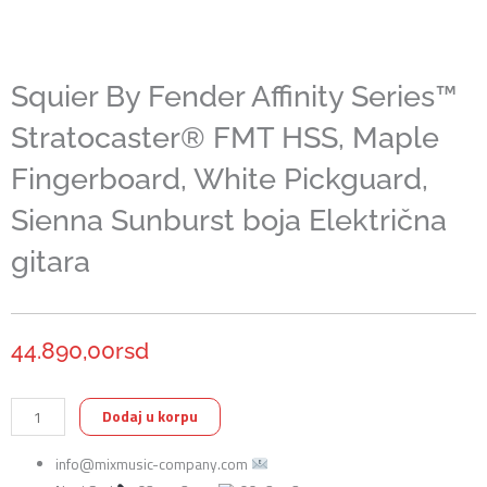
Squier By Fender Affinity Series™
Stratocaster® FMT HSS, Maple
Fingerboard, White Pickguard,
Sienna Sunburst boja Električna
gitara
44.890,00
rsd
Squier
Dodaj u korpu
By
info@mixmusic-company.com
Fender