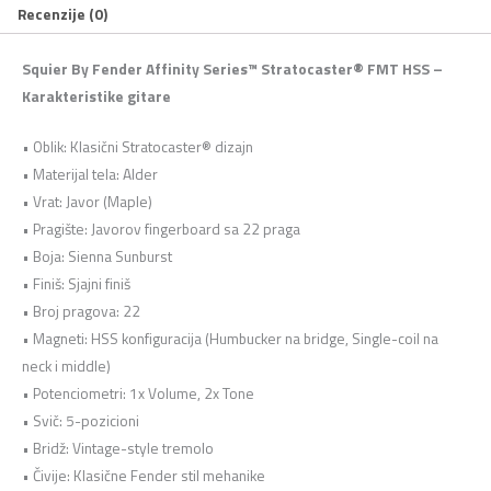
Recenzije (0)
Squier By Fender Affinity Series™ Stratocaster® FMT HSS –
Karakteristike gitare
• Oblik: Klasični Stratocaster® dizajn
• Materijal tela: Alder
• Vrat: Javor (Maple)
• Pragište: Javorov fingerboard sa 22 praga
• Boja: Sienna Sunburst
• Finiš: Sjajni finiš
• Broj pragova: 22
• Magneti: HSS konfiguracija (Humbucker na bridge, Single-coil na
neck i middle)
• Potenciometri: 1x Volume, 2x Tone
• Svič: 5-pozicioni
• Bridž: Vintage-style tremolo
• Čivije: Klasične Fender stil mehanike