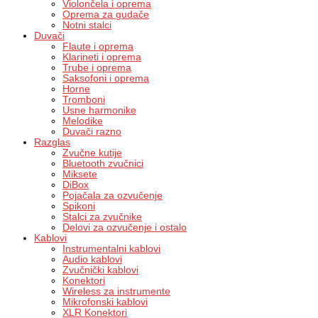
Violončela i oprema
Oprema za gudače
Notni stalci
Duvači
Flaute i oprema
Klarineti i oprema
Trube i oprema
Saksofoni i oprema
Horne
Tromboni
Usne harmonike
Melodike
Duvači razno
Razglas
Zvučne kutije
Bluetooth zvučnici
Miksete
DiBox
Pojačala za ozvučenje
Spikoni
Stalci za zvučnike
Delovi za ozvučenje i ostalo
Kablovi
Instrumentalni kablovi
Audio kablovi
Zvučnički kablovi
Konektori
Wireless za instrumente
Mikrofonski kablovi
XLR Konektori