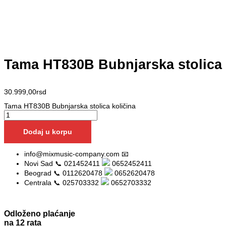
Tama HT830B Bubnjarska stolica
30.999,00
rsd
Tama HT830B Bubnjarska stolica količina
Dodaj u korpu
info@mixmusic-company.com 📧
Novi Sad 📞 021452411
0652452411
Beograd 📞 0112620478
0652620478
Centrala 📞 025703332
0652703332
Odloženo plaćanje
na 12 rata