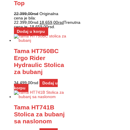
Top
22.399,00
rsd
Originalna
cena je bila:
22.399,00rsd.
18.659,00
rsd
Trenutna
cena je: 18.659,00rsd.
Dodaj u korpu
Tama HT750BC
Ergo Rider
Hydraulic Stolica
za bubanj
34.499,00
rsd
Dodaj u
korpu
Tama HT741B
Stolica za bubanj
sa naslonom