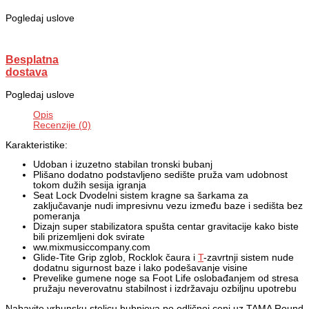
Pogledaj uslove
Besplatna
dostava
Pogledaj uslove
Opis
Recenzije (0)
Karakteristike:
Udoban i izuzetno stabilan tronski bubanj
Plišano dodatno podstavljeno sedište pruža vam udobnost
tokom dužih sesija igranja
Seat Lock Dvodelni sistem kragne sa šarkama za
zaključavanje nudi impresivnu vezu između baze i sedišta bez
pomeranja
Dizajn super stabilizatora spušta centar gravitacije kako biste
bili prizemljeni dok svirate
ww.mixmusiccompany.com
Glide-Tite Grip zglob, Rocklok čaura i
T
-zavrtnji sistem nude
dodatnu sigurnost baze i lako podešavanje visine
Prevelike gumene noge sa Foot Life oslobađanjem od stresa
pružaju neverovatnu stabilnost i izdržavaju ozbiljnu upotrebu
Nabavite vrhunsku stolicu bubnjeva po odličnoj ceni uz TAMA Round