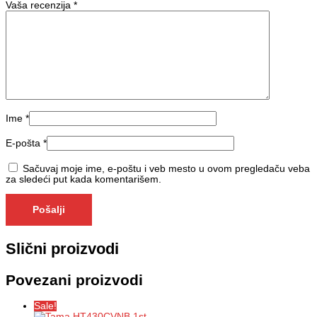
Vaša recenzija
*
Ime
*
E-pošta
*
Sačuvaj moje ime, e-poštu i veb mesto u ovom pregledaču veba
za sledeći put kada komentarišem.
Slični proizvodi
Povezani proizvodi
Sale!