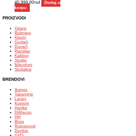
45.999,00
rsd
Dodaj u
korpu
PROIZVODI
Gitare
Bubnjevi
Klaviri
Gudači
Duvači
Razglas
Kablovi
Studio
Mikrofoni
Slušalice
BRENDOVI
Ibanez
Takamine
Laney
Kustom
Hartke
DiMarzio
HH
Boss
Rotosound
Dunlop
GHS