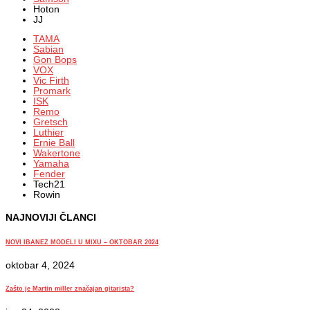
Hoton
JJ
TAMA
Sabian
Gon Bops
VOX
Vic Firth
Promark
ISK
Remo
Gretsch
Luthier
Ernie Ball
Wakertone
Yamaha
Fender
Tech21
Rowin
NAJNOVIJI ČLANCI
NOVI IBANEZ MODELI U MIXU – OKTOBAR 2024
oktobar 4, 2024
Zašto je Martin miller značajan gitarista?