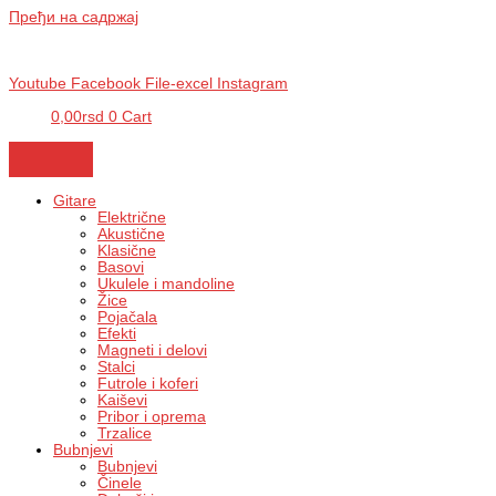
Пређи на садржај
BG, Makedonska 30,
011 2620478, PON/PET: 10/18h, SUB: 10/
15h|
NS, Futoška 36-38,
021 452411, 10-18h, SUB 10h-15h
| VEL:
025703127
|
info@mixmusic-company.com
|
Youtube
Facebook
File-excel
Instagram
0,00
rsd
0
Cart
Gitare
Električne
Akustične
Klasične
Basovi
Ukulele i mandoline
Žice
Pojačala
Efekti
Magneti i delovi
Stalci
Futrole i koferi
Kaiševi
Pribor i oprema
Trzalice
Bubnjevi
Bubnjevi
Činele