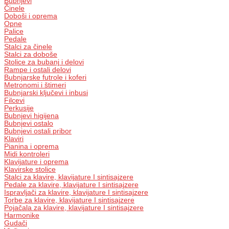
Bubnjevi
Činele
Doboši i oprema
Opne
Palice
Pedale
Stalci za činele
Stalci za doboše
Stolice za bubanj i delovi
Rampe i ostali delovi
Bubnjarske futrole i koferi
Metronomi i štimeri
Bubnjarski ključevi i inbusi
Filcevi
Perkusije
Bubnjevi higijena
Bubnjevi ostalo
Bubnjevi ostali pribor
Klaviri
Pianina i oprema
Midi kontroleri
Klavijature i oprema
Klavirske stolice
Stalci za klavire, klavijature I sintisajzere
Pedale za klavire, klavijature I sintisajzere
Ispravljači za klavire, klavijature I sintisajzere
Torbe za klavire, klavijature I sintisajzere
Pojačala za klavire, klavijature I sintisajzere
Harmonike
Gudači