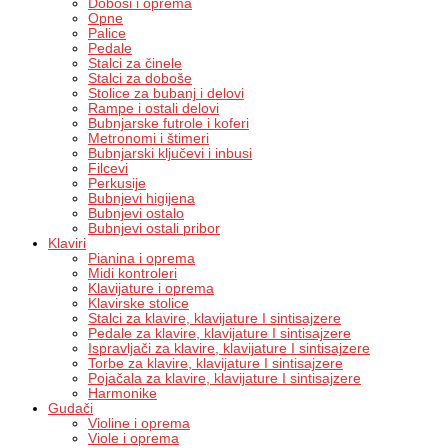
Doboši i oprema
Opne
Palice
Pedale
Stalci za činele
Stalci za doboše
Stolice za bubanj i delovi
Rampe i ostali delovi
Bubnjarske futrole i koferi
Metronomi i štimeri
Bubnjarski ključevi i inbusi
Filcevi
Perkusije
Bubnjevi higijena
Bubnjevi ostalo
Bubnjevi ostali pribor
Klaviri
Pianina i oprema
Midi kontroleri
Klavijature i oprema
Klavirske stolice
Stalci za klavire, klavijature I sintisajzere
Pedale za klavire, klavijature I sintisajzere
Ispravljači za klavire, klavijature I sintisajzere
Torbe za klavire, klavijature I sintisajzere
Pojačala za klavire, klavijature I sintisajzere
Harmonike
Gudači
Violine i oprema
Viole i oprema