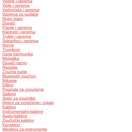
Violine i oprema
Viole i oprema
Violončela i oprema
Oprema za gudače
Notni stalci
Duvači
Flaute i oprema
Klarineti i oprema
Trube i oprema
Saksofoni i oprema
Horne
Tromboni
Usne harmonike
Melodike
Duvači razno
Razglas
Zvučne kutije
Bluetooth zvučnici
Miksete
DiBox
Pojačala za ozvučenje
Spikoni
Stalci za zvučnike
Delovi za ozvučenje i ostalo
Kablovi
Instrumentalni kablovi
Audio kablovi
Zvučnički kablovi
Konektori
Wireless za instrumente