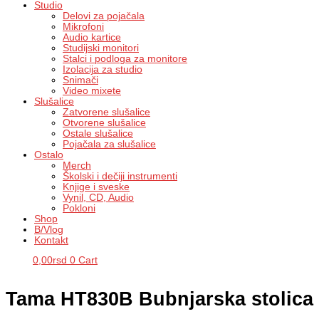
Studio
Delovi za pojačala
Mikrofoni
Audio kartice
Studijski monitori
Stalci i podloga za monitore
Izolacija za studio
Snimači
Video mixete
Slušalice
Zatvorene slušalice
Otvorene slušalice
Ostale slušalice
Pojačala za slušalice
Ostalo
Merch
Školski i dečiji instrumenti
Knjige i sveske
Vynil, CD, Audio
Pokloni
Shop
B/Vlog
Kontakt
0,00
rsd
0
Cart
Tama HT830B Bubnjarska stolica