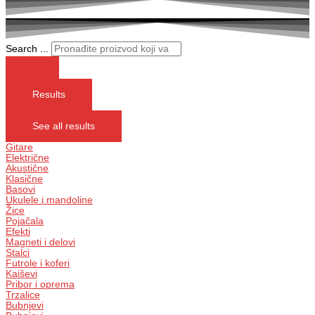
Search ...
Results
See all results
Gitare
Električne
Akustične
Klasične
Basovi
Ukulele i mandoline
Žice
Pojačala
Efekti
Magneti i delovi
Stalci
Futrole i koferi
Kaiševi
Pribor i oprema
Trzalice
Bubnjevi