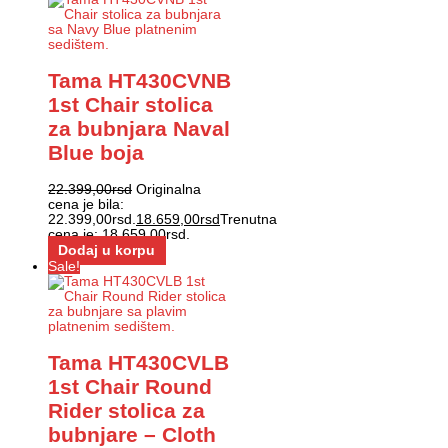
Tama HT430CVNB
1st Chair stolica
za bubnjara Naval
Blue boja
22.399,00
rsd
Originalna
cena je bila:
22.399,00rsd.
18.659,00
rsd
Trenutna
cena je: 18.659,00rsd.
Dodaj u korpu
Sale!
Tama HT430CVLB
1st Chair Round
Rider stolica za
bubnjare – Cloth