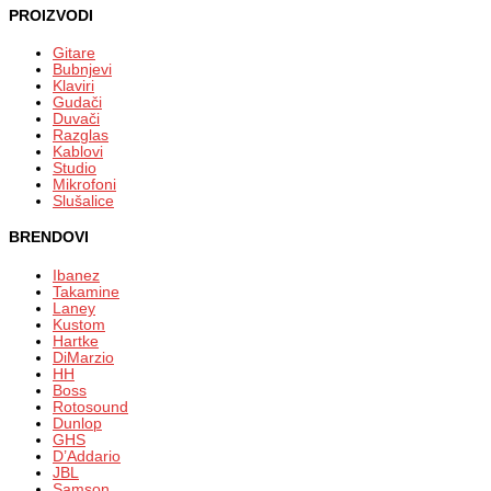
PROIZVODI
Gitare
Bubnjevi
Klaviri
Gudači
Duvači
Razglas
Kablovi
Studio
Mikrofoni
Slušalice
BRENDOVI
Ibanez
Takamine
Laney
Kustom
Hartke
DiMarzio
HH
Boss
Rotosound
Dunlop
GHS
D’Addario
JBL
Samson