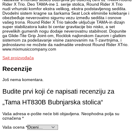
Rider X Trio. Deo TAMA-ine 1. serije stolica, Round Rider X Trio
nudi vrhunski komfor ekstra velikog, ekstra podstavljenog sedišta.
Dvodelni sistem kragne sa šarkama Seat Lock eliminiše kolebanje i
obezbeđuje neverovatno sigurnu vezu između sedišta i osnove
vašeg trona. Round Rider X Trio takođe uključuje TAMA-in dizajn
super stabilizatora kako bi centar gravitacije bio nisko, a set
prevelikih gumenih nogu dodaje neverovatnu stabilnost. Dopunite
ga Glide-Tite Grip Joint-om, Rocklok najlonskom čaurom i glatkim
sistemom za podešavanje visine zasnovanim na T-zavrtnjima, i
jednostavno ne možete da nadmašite vrednost Round Rider XTrio.
www.mixmusiccompany.com
Sajt proizvođača
Recenzije
Još nema komentara.
Budite prvi koji će napisati recenziju za
„Tama HT830B Bubnjarska stolica“
Vaša adresa e-pošte neće biti objavljena.
Neophodna polja su
označena
*
Vaša ocena
*