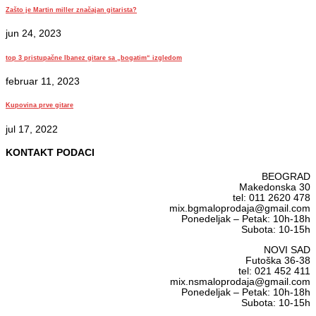
Zašto je Martin miller značajan gitarista?
jun 24, 2023
top 3 pristupačne Ibanez gitare sa „bogatim“ izgledom
februar 11, 2023
Kupovina prve gitare
jul 17, 2022
KONTAKT PODACI
BEOGRAD
Makedonska 30
tel: 011 2620 478
mix.bgmaloprodaja@gmail.com
Ponedeljak – Petak: 10h-18h
Subota: 10-15h
NOVI SAD
Futoška 36-38
tel: 021 452 411
mix.nsmaloprodaja@gmail.com
Ponedeljak – Petak: 10h-18h
Subota: 10-15h