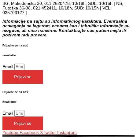
BG, Makedonska 30, 011 2620478, 10/18h, SUB: 10/15h | NS,
Futoška 36-38, 021 452411, 10/18h, SUB: 10/15h | VEL:
025703127 |
info@mixmusic-company.com
Informacije na sajtu su informativnog karaktera. Eventualna
neslaganja sa lagerom, cenama kao i tehničke informacije su
moguće, ali nisu namerne. Kontaktirajte nas putem mejla ili
pozivom radi provere.
Prijavite se na naš
newsletter
Email
Prijavi se
Prijavite se na naš
newsletter
Email
Prijavi se
Youtube
Facebook
X-twitter
Instagram