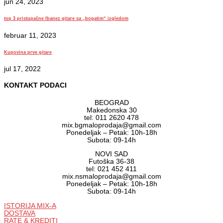
jun 24, 2023
top 3 pristupačne Ibanez gitare sa „bogatim“ izgledom
februar 11, 2023
Kupovina prve gitare
jul 17, 2022
KONTAKT PODACI
BEOGRAD
Makedonska 30
tel: 011 2620 478
mix.bgmaloprodaja@gmail.com
Ponedeljak – Petak: 10h-18h
Subota: 09-14h
NOVI SAD
Futoška 36-38
tel: 021 452 411
mix.nsmaloprodaja@gmail.com
Ponedeljak – Petak: 10h-18h
Subota: 09-14h
ISTORIJA MIX-A
DOSTAVA
RATE & KREDITI