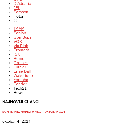
D’Addario
JBL
Samson
Hoton
JJ
TAMA
Sabian
Gon Bops
VOX
Vic Firth
Promark
ISK
Remo
Gretsch
Luthier
Ernie Ball
Wakertone
Yamaha
Fender
Tech21
Rowin
NAJNOVIJI ČLANCI
NOVI IBANEZ MODELI U MIXU – OKTOBAR 2024
oktobar 4, 2024