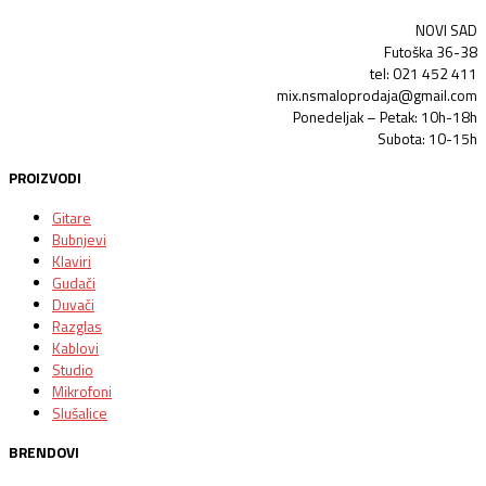
NOVI SAD
Futoška 36-38
tel: 021 452 411
mix.nsmaloprodaja@gmail.com
Ponedeljak – Petak: 10h-18h
Subota: 10-15h
PROIZVODI
Gitare
Bubnjevi
Klaviri
Gudači
Duvači
Razglas
Kablovi
Studio
Mikrofoni
Slušalice
BRENDOVI