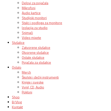
Delovi za pojačala
Mikrofoni
Audio kartice
Studijski monitori
Stalci i podloga za monitore
Izolacija za studio
Snimači
Video mixete
Slušalice
Zatvorene slušalice
Otvorene slušalice
Ostale slušalice
Pojačala za slušalice
Ostalo
Merch
Školski i dečiji instrumenti
Knjige i sveske
Vynil, CD, Audio
Pokloni
Shop
B/Vlog
Kontakt