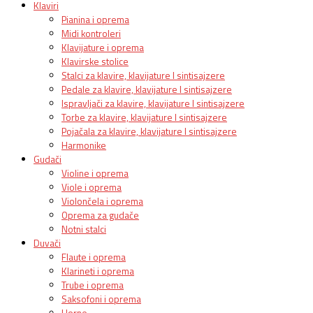
Klaviri
Pianina i oprema
Midi kontroleri
Klavijature i oprema
Klavirske stolice
Stalci za klavire, klavijature I sintisajzere
Pedale za klavire, klavijature I sintisajzere
Ispravljači za klavire, klavijature I sintisajzere
Torbe za klavire, klavijature I sintisajzere
Pojačala za klavire, klavijature I sintisajzere
Harmonike
Gudači
Violine i oprema
Viole i oprema
Violončela i oprema
Oprema za gudače
Notni stalci
Duvači
Flaute i oprema
Klarineti i oprema
Trube i oprema
Saksofoni i oprema
Horne