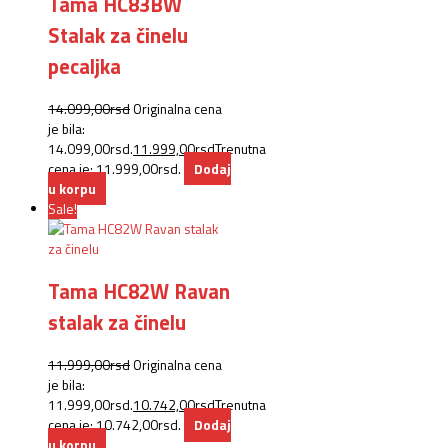
Tama HC83BW
Stalak za činelu
pecaljka
14.099,00
rsd
Originalna cena
je bila:
14.099,00rsd.
11.999,00
rsd
Trenutna
cena je: 11.999,00rsd.
Dodaj
u korpu
Sale!
Tama HC82W Ravan
stalak za činelu
11.999,00
rsd
Originalna cena
je bila:
11.999,00rsd.
10.742,00
rsd
Trenutna
cena je: 10.742,00rsd.
Dodaj
u korpu