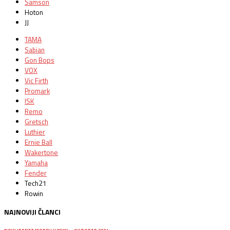
Samson
Hoton
JJ
TAMA
Sabian
Gon Bops
VOX
Vic Firth
Promark
ISK
Remo
Gretsch
Luthier
Ernie Ball
Wakertone
Yamaha
Fender
Tech21
Rowin
NAJNOVIJI ČLANCI