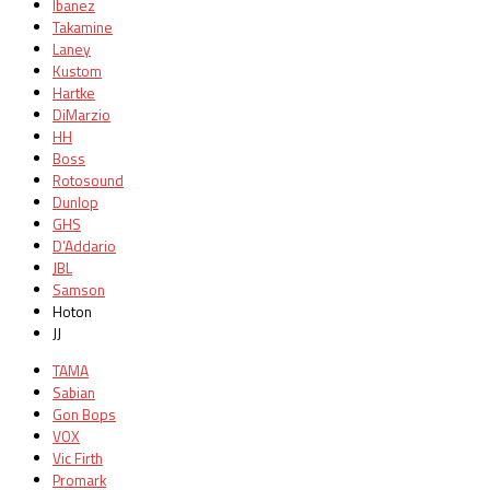
Ibanez
Takamine
Laney
Kustom
Hartke
DiMarzio
HH
Boss
Rotosound
Dunlop
GHS
D’Addario
JBL
Samson
Hoton
JJ
TAMA
Sabian
Gon Bops
VOX
Vic Firth
Promark