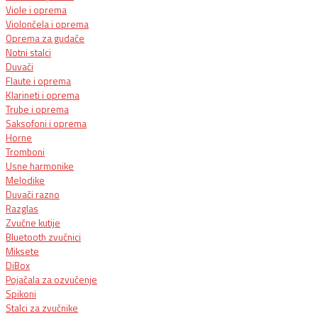
Viole i oprema
Violončela i oprema
Oprema za gudače
Notni stalci
Duvači
Flaute i oprema
Klarineti i oprema
Trube i oprema
Saksofoni i oprema
Horne
Tromboni
Usne harmonike
Melodike
Duvači razno
Razglas
Zvučne kutije
Bluetooth zvučnici
Miksete
DiBox
Pojačala za ozvučenje
Spikoni
Stalci za zvučnike