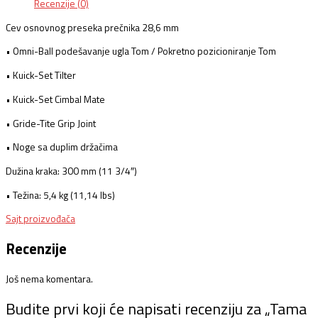
Recenzije (0)
Cev osnovnog preseka prečnika 28,6 mm
• Omni-Ball podešavanje ugla Tom / Pokretno pozicioniranje Tom
• Kuick-Set Tilter
• Kuick-Set Cimbal Mate
• Gride-Tite Grip Joint
• Noge sa duplim držačima
Dužina kraka: 300 mm (11 3/4″)
• Težina: 5,4 kg (11,14 lbs)
Sajt proizvođača
Recenzije
Još nema komentara.
Budite prvi koji će napisati recenziju za „Tama