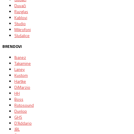
Duvači
Razglas
Kablovi
Studio
Mikrofoni
Slušalice
BRENDOVI
Ibanez
Takamine
Laney
Kustom
Hartke
DiMarzio
HH
Boss
Rotosound
Dunlop
GHS
D’Addario
JBL