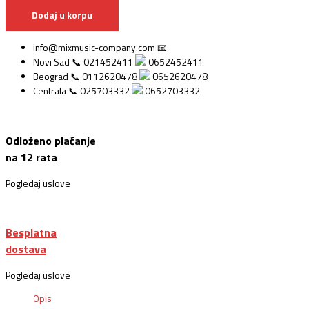
Dodaj u korpu
info@mixmusic-company.com 📧
Novi Sad 📞 021452411
0652452411
Beograd 📞 0112620478
0652620478
Centrala 📞 025703332
0652703332
Odloženo plaćanje
na 12 rata
Pogledaj uslove
Besplatna
dostava
Pogledaj uslove
Opis