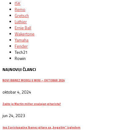
ISK
Remo
Gretsch
Luthier
Ernie Ball
Wakertone
Yamaha
Fender
Tech21
Rowin
NAJNOVIJI ČLANCI
NOVI IBANEZ MODELI U MIXU – OKTOBAR 2024
oktobar 4, 2024
Zašto je Martin miller značajan gitarista?
jun 24, 2023
top 3 pristupačne Ibanez gitare sa „bogatim“ izgledom