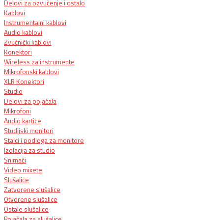
Delovi za ozvučenje i ostalo
Kablovi
Instrumentalni kablovi
Audio kablovi
Zvučnički kablovi
Konektori
Wireless za instrumente
Mikrofonski kablovi
XLR Konektori
Studio
Delovi za pojačala
Mikrofoni
Audio kartice
Studijski monitori
Stalci i podloga za monitore
Izolacija za studio
Snimači
Video mixete
Slušalice
Zatvorene slušalice
Otvorene slušalice
Ostale slušalice
Pojačala za slušalice