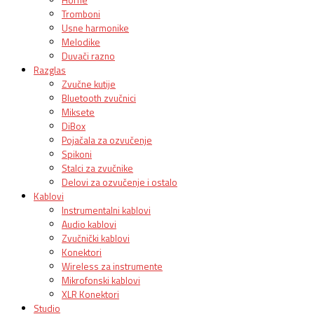
Tromboni
Usne harmonike
Melodike
Duvači razno
Razglas
Zvučne kutije
Bluetooth zvučnici
Miksete
DiBox
Pojačala za ozvučenje
Spikoni
Stalci za zvučnike
Delovi za ozvučenje i ostalo
Kablovi
Instrumentalni kablovi
Audio kablovi
Zvučnički kablovi
Konektori
Wireless za instrumente
Mikrofonski kablovi
XLR Konektori
Studio