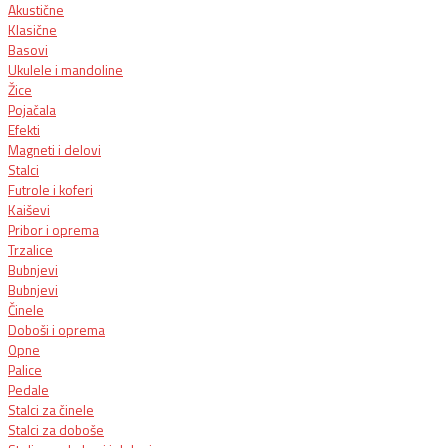
Akustične
Klasične
Basovi
Ukulele i mandoline
Žice
Pojačala
Efekti
Magneti i delovi
Stalci
Futrole i koferi
Kaiševi
Pribor i oprema
Trzalice
Bubnjevi
Bubnjevi
Činele
Doboši i oprema
Opne
Palice
Pedale
Stalci za činele
Stalci za doboše