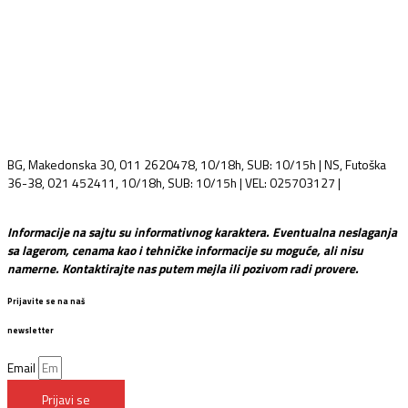
BG, Makedonska 30, 011 2620478, 10/18h, SUB: 10/15h | NS, Futoška
36-38, 021 452411, 10/18h, SUB: 10/15h | VEL: 025703127 |
info@mixmusic-company.com
Informacije na sajtu su informativnog karaktera. Eventualna neslaganja
sa lagerom, cenama kao i tehničke informacije su moguće, ali nisu
namerne. Kontaktirajte nas putem mejla ili pozivom radi provere.
Prijavite se na naš
newsletter
Email
Prijavi se