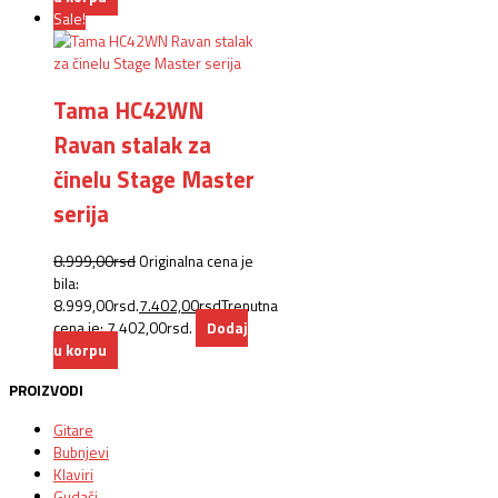
Sale!
Tama HC42WN
Ravan stalak za
činelu Stage Master
serija
8.999,00
rsd
Originalna cena je
bila:
8.999,00rsd.
7.402,00
rsd
Trenutna
cena je: 7.402,00rsd.
Dodaj
u korpu
PROIZVODI
Gitare
Bubnjevi
Klaviri
Gudači