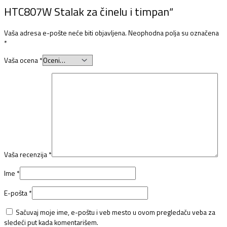
HTC807W Stalak za činelu i timpan“
Vaša adresa e-pošte neće biti objavljena.
Neophodna polja su označena
*
Vaša ocena
*
Vaša recenzija
*
Ime
*
E-pošta
*
Sačuvaj moje ime, e-poštu i veb mesto u ovom pregledaču veba za
sledeći put kada komentarišem.