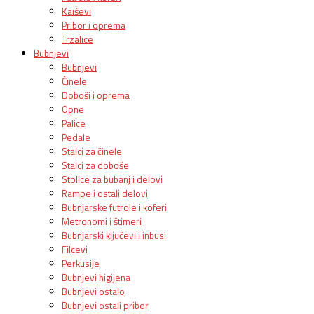
Kaiševi
Pribor i oprema
Trzalice
Bubnjevi
Bubnjevi
Činele
Doboši i oprema
Opne
Palice
Pedale
Stalci za činele
Stalci za doboše
Stolice za bubanj i delovi
Rampe i ostali delovi
Bubnjarske futrole i koferi
Metronomi i štimeri
Bubnjarski ključevi i inbusi
Filcevi
Perkusije
Bubnjevi higijena
Bubnjevi ostalo
Bubnjevi ostali pribor