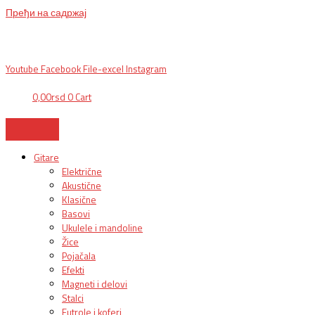
Пређи на садржај
BG, Makedonska 30,
011 2620478, PON/PET: 10/18h, SUB: 10/
15h| NS,
Futoška 36-38,
021 452411, 10-18h, SUB 10h-15h
| VEL:
025703127
|
info@mixmusic-company.com
|
Youtube
Facebook
File-excel
Instagram
0,00
rsd
0
Cart
Gitare
Električne
Akustične
Klasične
Basovi
Ukulele i mandoline
Žice
Pojačala
Efekti
Magneti i delovi
Stalci
Futrole i koferi