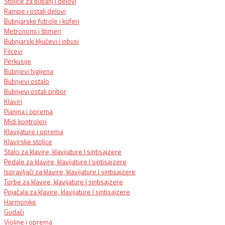
Stolice za bubanj i delovi
Rampe i ostali delovi
Bubnjarske futrole i koferi
Metronomi i štimeri
Bubnjarski ključevi i inbusi
Filcevi
Perkusije
Bubnjevi higijena
Bubnjevi ostalo
Bubnjevi ostali pribor
Klaviri
Pianina i oprema
Midi kontroleri
Klavijature i oprema
Klavirske stolice
Stalci za klavire, klavijature I sintisajzere
Pedale za klavire, klavijature I sintisajzere
Ispravljači za klavire, klavijature I sintisajzere
Torbe za klavire, klavijature I sintisajzere
Pojačala za klavire, klavijature I sintisajzere
Harmonike
Gudači
Violine i oprema