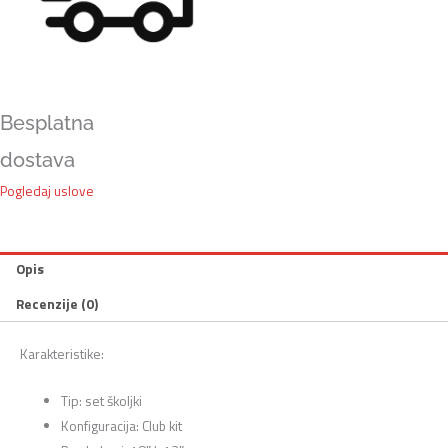
Besplatna
dostava
Pogledaj uslove
Opis
Recenzije (0)
Karakteristike:
Tip: set školjki
Konfiguracija: Club kit