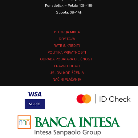
Ponedeljak – Petak: 10h-18h
Subota: 09-14h
ISTORIJA MIX-A
DOSTAVA
RATE & KREDITI
POLITIKA PRIVATNOSTI
OBRADA PODATAKA O LIČNOSTI
PRAVNI PODACI
USLOVI KORIŠĆENJA
NAČINI PLAĆANJA