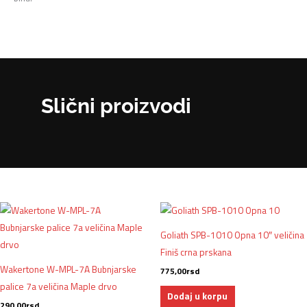
Slični proizvodi
Goliath SPB-1010 Opna 10″ veličina
Finiš crna prskana
Wakertone W-MPL-7A Bubnjarske
775,00
rsd
palice 7a veličina Maple drvo
Dodaj u korpu
290,00
rsd