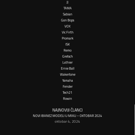
JJ
TAMA
Sabian
Gon Bops
VOX
Vic Firth
Promark
ISK
Remo
Gretsch
Luthier
Ernie Ball
Wakertone
Yamaha
Fender
Tech21
Rowin
NAJNOVIJI ČLANCI
NOVI IBANEZ MODELI U MIXU – OKTOBAR 2024
oktobar 4, 2024