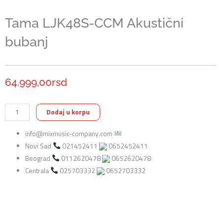
Tama LJK48S-CCM Akustični
bubanj
64.999,00
rsd
Tama
Dodaj u korpu
LJK48S-
info@mixmusic-company.com
CCM
Novi Sad
021452411
0652452411
Akustični
Beograd
0112620478
0652620478
bubanj
Centrala
025703332
0652703332
količina