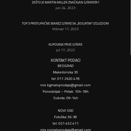
ZAŠTO JE MARTIN MILLER ZNAČAJAN GITARISTA?
jun 24, 2023
TOP 3 PRISTUPAČNE IBANEZ GITARE SA „BOGATIM“ IZGLEDOM
februar 11, 2023
KUPOVINA PRVE GITARE
jul 17, 2022
KONTAKT PODACI
BEOGRAD
Makedonska 30
tel: 011 2620 478
mix.bgmaloprodaja@gmail.com
Ponedeljak – Petak: 10h-18h
Subota: 09-14h
NOVI SAD
Futoška 36-38
tel: 021 452 411
mix.nsmaloprodaja@gmail.com