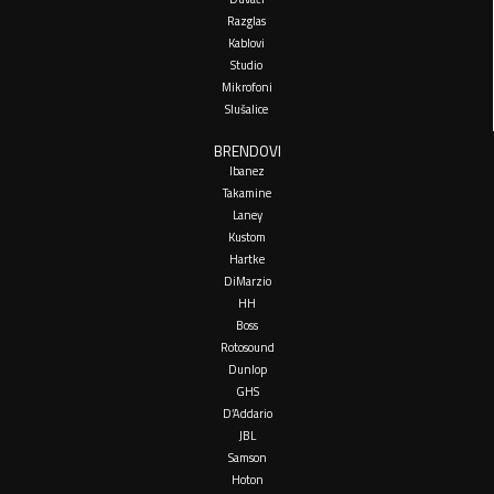
Razglas
Kablovi
Studio
Mikrofoni
Slušalice
BRENDOVI
Ibanez
Takamine
Laney
Kustom
Hartke
DiMarzio
HH
Boss
Rotosound
Dunlop
GHS
D’Addario
JBL
Samson
Hoton