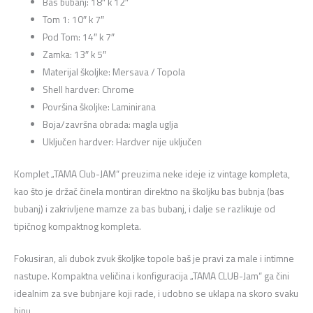
Bas bubanj: 18″ k 12″
Tom 1: 10″ k 7″
Pod Tom: 14″ k 7″
Zamka: 13″ k 5″
Materijal školjke: Mersava / Topola
Shell hardver: Chrome
Površina školjke: Laminirana
Boja/završna obrada: magla uglja
Uključen hardver: Hardver nije uključen
Komplet „TAMA Club-JAM“ preuzima neke ideje iz vintage kompleta,
kao što je držač činela montiran direktno na školjku bas bubnja (bas
bubanj) i zakrivljene mamze za bas bubanj, i dalje se razlikuje od
tipičnog kompaktnog kompleta.
Fokusiran, ali dubok zvuk školjke topole baš je pravi za male i intimne
nastupe. Kompaktna veličina i konfiguracija „TAMA CLUB-Jam“ ga čini
idealnim za sve bubnjare koji rade, i udobno se uklapa na skoro svaku
binu.