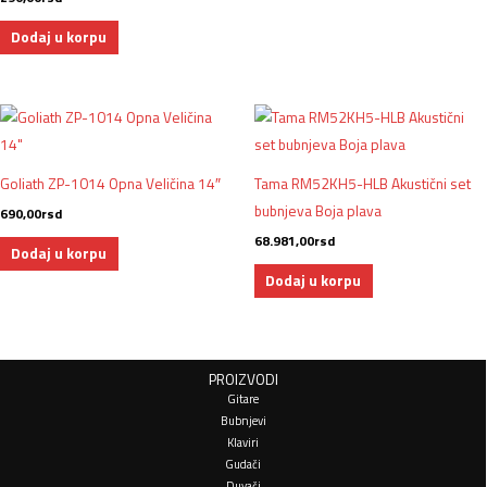
Dodaj u korpu
Goliath ZP-1014 Opna Veličina 14″
Tama RM52KH5-HLB Akustični set
bubnjeva Boja plava
690,00
rsd
68.981,00
rsd
Dodaj u korpu
Dodaj u korpu
PROIZVODI
Gitare
Bubnjevi
Klaviri
Gudači
Duvači