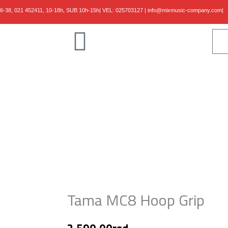
36-38,
021 452411, 10-18h, SUB 10h-15h
| VEL:
025703127
|
info@mixmusic-company.com
|
Klaviri
Gudači
Kablovi
Studio
Shop
B/Vlog
Kontakt
Tama MC8 Hoop Grip