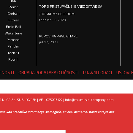
ISK
TOP 3 PRISTUPAČNE IBANEZ GITARE SA
Remo
Gretsch
„BOGATIM“ IZGLEDOM
februar 11, 2023
Luthier
Ernie Ball
Wakertone
KUPOVINA PRVE GITARE
Yamaha
jul 17, 2022
Fender
Tech21
Rowin
ATNOSTI
OBRADA PODATAKA O LIČNOSTI
PRAVNI PODACI
USLOVI 
1, 10/18h, SUB: 10/15h | VEL: 025703127 |
info@mixmusic-company.com
ama kao i tehničke informacije su moguće, ali nisu namerne. Kontaktirajte nas