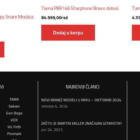
Tama PBR146 Starphonic Brass doboš
Tam
y Snare Mrežica
84.999,00
rsd
4.5
Dodaj u korpu
VI
NAJNOVIJI ČLANCI
TAMA
NOVI IBANEZ MODELI U MIXU – OKTOBAR 2024
Sabian
oktobar 4, 2024
Gon Bops
VOX
ZAŠTO JE MARTIN MILLER ZNAČAJAN GITARISTA?
Vic Firth
jun 24, 2023
Promark