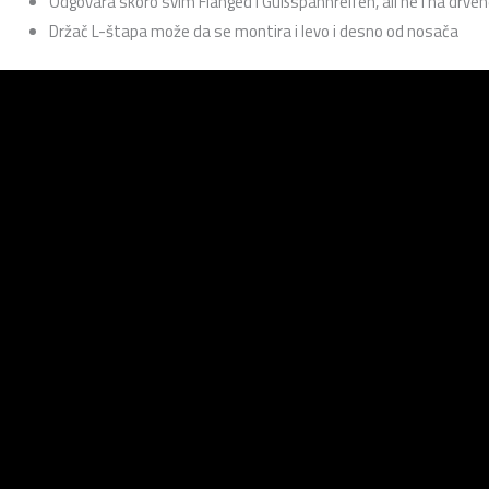
Odgovara skoro svim Flanged i Gußspannreifen, ali ne i na drve
Držač L-štapa može da se montira i levo i desno od nosača