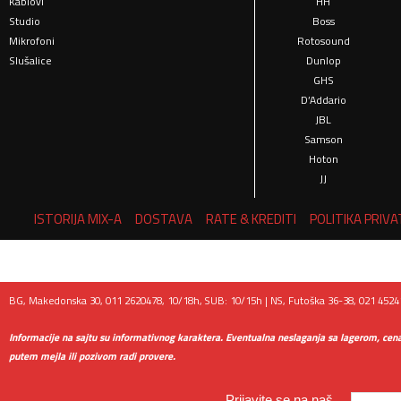
Kablovi
HH
Studio
Boss
Mikrofoni
Rotosound
Slušalice
Dunlop
GHS
D’Addario
JBL
Samson
Hoton
JJ
ISTORIJA MIX-A
DOSTAVA
RATE & KREDITI
POLITIKA PRIV
BG, Makedonska 30, 011 2620478, 10/18h, SUB: 10/15h | NS, Futoška 36-38, 021 45241
Informacije na sajtu su informativnog karaktera. Eventualna neslaganja sa lagerom, cen
putem mejla ili pozivom radi provere.
Prijavite se na naš