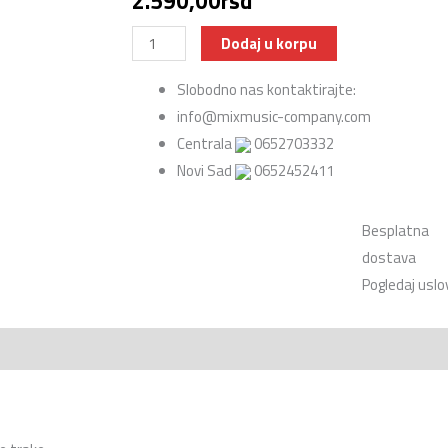
2.590,00
rsd
Tama
Dodaj u korpu
MC8
Slobodno nas kontaktirajte:
Hoop
info@mixmusic-company.com
Grip
Centrala
0652703332
količina
Novi Sad
0652452411
Besplatna
dostava
Pogledaj uslo