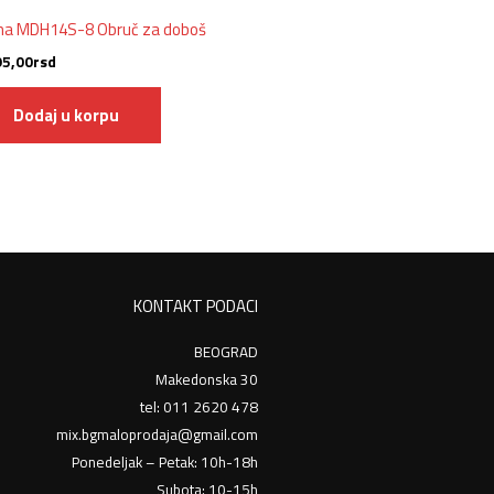
a MDH14S-8 Obruč za doboš
95,00
rsd
Dodaj u korpu
KONTAKT PODACI
BEOGRAD
Makedonska 30
tel: 011 2620 478
mix.bgmaloprodaja@gmail.com
Ponedeljak – Petak: 10h-18h
Subota: 10-15h