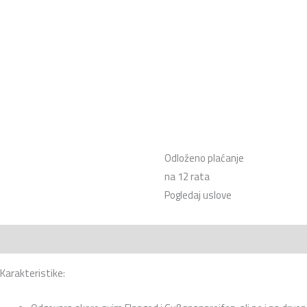
Odloženo plaćanje
na 12 rata
Pogledaj uslove
Opis
Karakteristike: