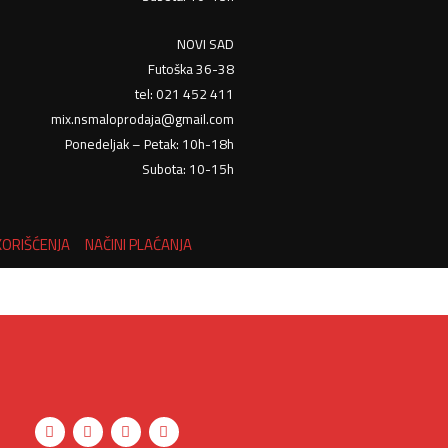
NOVI SAD
Futoška 36-38
tel: 021 452 411
mix.nsmaloprodaja@gmail.com
Ponedeljak – Petak: 10h-18h
Subota: 10-15h
KORIŠĆENJA
NAČINI PLAĆANJA
Y
F
X
I
o
a
-
n