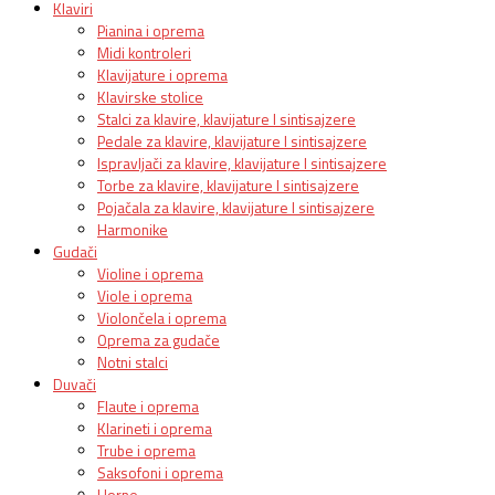
Klaviri
Pianina i oprema
Midi kontroleri
Klavijature i oprema
Klavirske stolice
Stalci za klavire, klavijature I sintisajzere
Pedale za klavire, klavijature I sintisajzere
Ispravljači za klavire, klavijature I sintisajzere
Torbe za klavire, klavijature I sintisajzere
Pojačala za klavire, klavijature I sintisajzere
Harmonike
Gudači
Violine i oprema
Viole i oprema
Violončela i oprema
Oprema za gudače
Notni stalci
Duvači
Flaute i oprema
Klarineti i oprema
Trube i oprema
Saksofoni i oprema
Horne