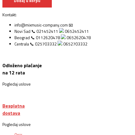
Dodaj u korpu
Kontakt:
info@mixmusic-company.com 📧
Novi Sad 📞 021452411
0652452411
Beograd 📞 0112620478
0652620478
Centrala 📞 025703332
0652703332
Odloženo plaćanje
na 12 rata
Pogledaj uslove
Besplatna
dostava
Pogledaj uslove
Opis