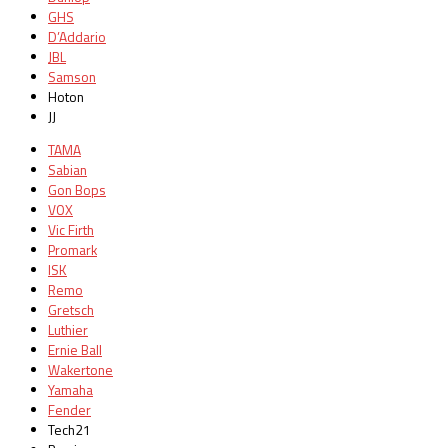
GHS
D’Addario
JBL
Samson
Hoton
JJ
TAMA
Sabian
Gon Bops
VOX
Vic Firth
Promark
ISK
Remo
Gretsch
Luthier
Ernie Ball
Wakertone
Yamaha
Fender
Tech21