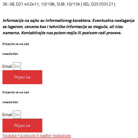
36-38, 021 452411, 10/18h, SUB: 10/15h | VEL: 025703127 |
info@mixmusic-company.com
Informacije na sajtu su informativnog karaktera. Eventualna neslaganja
sa lagerom, cenama kao i tehničke informacije su moguće, ali nisu
namerne. Kontaktirajte nas putem mejla ili pozivom radi provere.
Prijavite se na naš
newsletter
Email
Prijavi se
Prijavite se na naš
newsletter
Email
Prijavi se
Youtube
Facebook
X-twitter
Instagram