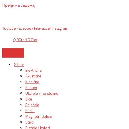
Пређи на садржај
BG, Makedonska 30,
011 2620478, PON/PET: 10/18h, SUB: 10/
15h| NS,
Futoška 36-38,
021 452411, 10-18h, SUB 10h-15h
| VEL:
025703127
|
info@mixmusic-company.com
|
Youtube
Facebook
File-excel
Instagram
0,00
rsd
0
Cart
Gitare
Električne
Akustične
Klasične
Basovi
Ukulele i mandoline
Žice
Pojačala
Efekti
Magneti i delovi
Stalci
Futrole i koferi