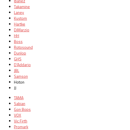
Ibanez
Takamine
Laney
Kustom
Hartke
DiMarzio
HH
Boss
Rotosound
Dunlop
GHS
D’Addario
JBL
Samson
Hoton
JJ
TAMA
Sabian
Gon Bops
VOX
Vic Firth
Promark