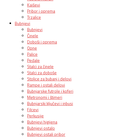
Kaiševi
Pribor i oprema
Trzalice
Bubnjevi
Bubnjevi
Činele
Doboši i oprema
Opne
Palice
Pedale
Stalci za činele
Stalci za doboše
Stolice za bubanj i delovi
Rampe i ostali delovi
Bubnjarske futrole i koferi
Metronomi i štimeri
Bubnjarski ključevi i inbusi
Filcevi
Perkusije
Bubnjevi higijena
Bubnjevi ostalo
Bubnjevi ostali pribor