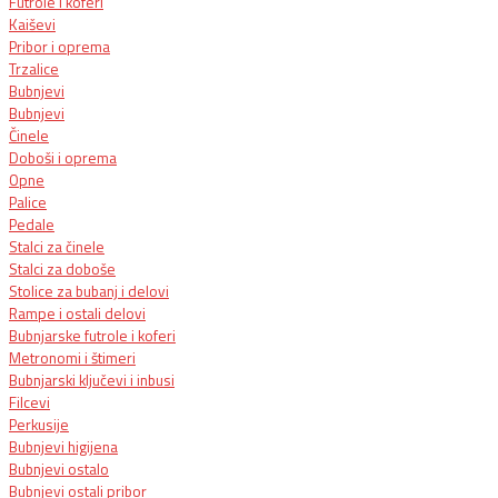
Futrole i koferi
Kaiševi
Pribor i oprema
Trzalice
Bubnjevi
Bubnjevi
Činele
Doboši i oprema
Opne
Palice
Pedale
Stalci za činele
Stalci za doboše
Stolice za bubanj i delovi
Rampe i ostali delovi
Bubnjarske futrole i koferi
Metronomi i štimeri
Bubnjarski ključevi i inbusi
Filcevi
Perkusije
Bubnjevi higijena
Bubnjevi ostalo
Bubnjevi ostali pribor