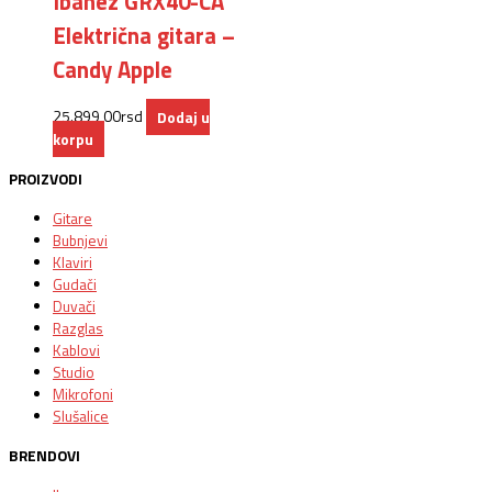
Ibanez GRX40-CA
Električna gitara –
Candy Apple
25.899,00
rsd
Dodaj u
korpu
PROIZVODI
Gitare
Bubnjevi
Klaviri
Gudači
Duvači
Razglas
Kablovi
Studio
Mikrofoni
Slušalice
BRENDOVI