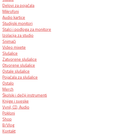
Delovi za pojačala
Mikrofoni
Audio kartice
Studijski monitori
Stalci i podloga za monitore
Izolacija za studio
Snimači
Video mixete
Slušalice
Zatvorene slušalice
Otvorene slušalice
Ostale slušalice
Pojačala za slušalice
Ostalo
Merch
Školski i dečiji instrumenti
Knjige i sveske
Vynil, CD, Audio
Pokloni
Shop
B/Vlog
Kontakt