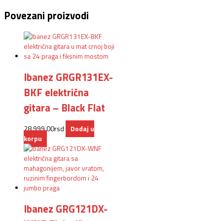
Povezani proizvodi
Ibanez GRGR131EX-
BKF električna
gitara – Black Flat
28.999,00
rsd
Dodaj u
korpu
Ibanez GRG121DX-