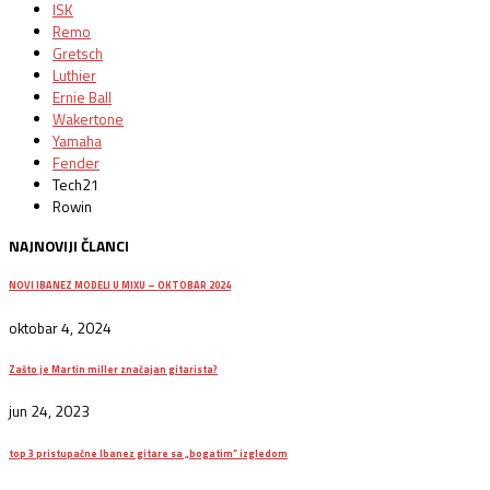
ISK
Remo
Gretsch
Luthier
Ernie Ball
Wakertone
Yamaha
Fender
Tech21
Rowin
NAJNOVIJI ČLANCI
NOVI IBANEZ MODELI U MIXU – OKTOBAR 2024
oktobar 4, 2024
Zašto je Martin miller značajan gitarista?
jun 24, 2023
top 3 pristupačne Ibanez gitare sa „bogatim“ izgledom