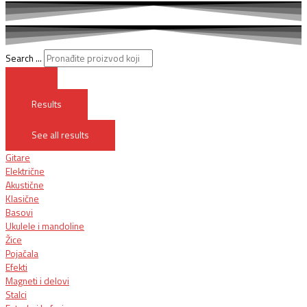
Search ...
Results
See all results
Gitare
Električne
Akustične
Klasične
Basovi
Ukulele i mandoline
Žice
Pojačala
Efekti
Magneti i delovi
Stalci