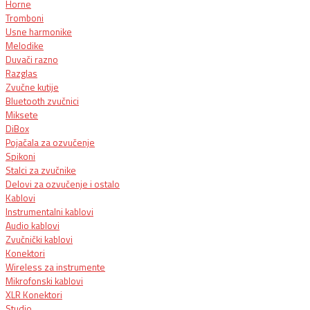
Horne
Tromboni
Usne harmonike
Melodike
Duvači razno
Razglas
Zvučne kutije
Bluetooth zvučnici
Miksete
DiBox
Pojačala za ozvučenje
Spikoni
Stalci za zvučnike
Delovi za ozvučenje i ostalo
Kablovi
Instrumentalni kablovi
Audio kablovi
Zvučnički kablovi
Konektori
Wireless za instrumente
Mikrofonski kablovi
XLR Konektori
Studio