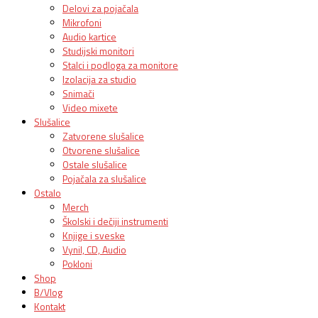
Delovi za pojačala
Mikrofoni
Audio kartice
Studijski monitori
Stalci i podloga za monitore
Izolacija za studio
Snimači
Video mixete
Slušalice
Zatvorene slušalice
Otvorene slušalice
Ostale slušalice
Pojačala za slušalice
Ostalo
Merch
Školski i dečiji instrumenti
Knjige i sveske
Vynil, CD, Audio
Pokloni
Shop
B/Vlog
Kontakt