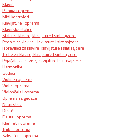
Klaviri
Pianina i oprema
Midi kontroleri
Klavijature i oprema
Klavirske stolice
Stalci za klavire, klavijature I sintisajzere
Pedale za klavire, klavijature I sintisajzere
Ispravljači za klavire, klavijature I sintisajzere
Torbe za klavire, klavijature I sintisajzere
Pojačala za klavire, klavijature I sintisajzere
Harmonike
Gudači
Violine i oprema
Viole i oprema
Violončela i oprema
Oprema za gudače
Notni stalci
Duvači
Flaute i oprema
Klarineti i oprema
Trube i oprema
Saksofoni i oprema