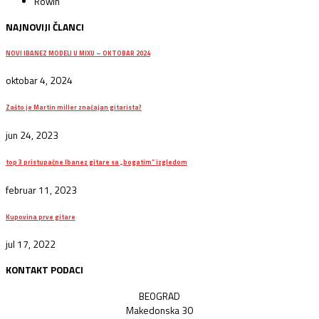
Rowin
NAJNOVIJI ČLANCI
NOVI IBANEZ MODELI U MIXU – OKTOBAR 2024
oktobar 4, 2024
Zašto je Martin miller značajan gitarista?
jun 24, 2023
top 3 pristupačne Ibanez gitare sa „bogatim“ izgledom
februar 11, 2023
Kupovina prve gitare
jul 17, 2022
KONTAKT PODACI
BEOGRAD
Makedonska 30