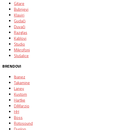
Gitare
Bubnjevi
Klaviri
Gudači
Duvači
Razglas
Kablovi
Studio
Mikrofoni
Slušalice
BRENDOVI
Ibanez
Takamine
Laney
Kustom
Hartke
DiMarzio
HH
Boss
Rotosound
Dunlop