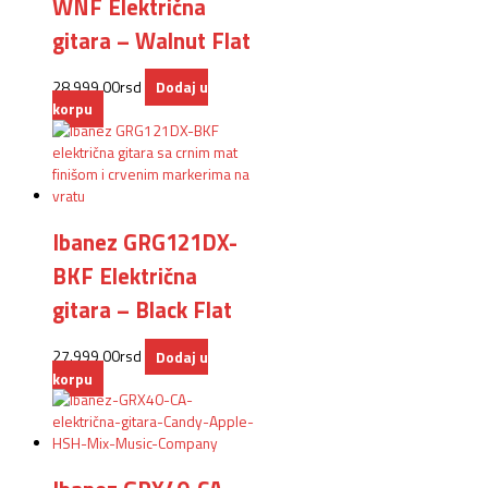
WNF Električna
gitara – Walnut Flat
28.999,00
rsd
Dodaj u
korpu
Ibanez GRG121DX-
BKF Električna
gitara – Black Flat
27.999,00
rsd
Dodaj u
korpu