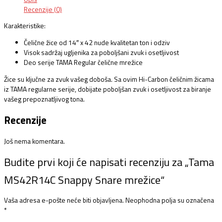
Recenzije (0)
Karakteristike:
Čelične žice od 14″ x 42 nude kvalitetan ton i odziv
Visok sadržaj ugljenika za poboljšani zvuk i osetljivost
Deo serije TAMA Regular čelične mrežice
Žice su ključne za zvuk vašeg doboša. Sa ovim Hi-Carbon čeličnim žicama
iz TAMA regularne serije, dobijate poboljšan zvuk i osetljivost za biranje
vašeg prepoznatljivog tona.
Recenzije
Još nema komentara.
Budite prvi koji će napisati recenziju za „Tama
MS42R14C Snappy Snare mrežice“
Vaša adresa e-pošte neće biti objavljena.
Neophodna polja su označena
*