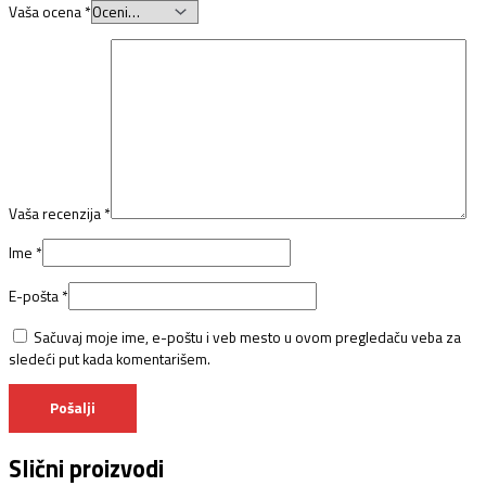
Vaša ocena
*
Vaša recenzija
*
Ime
*
E-pošta
*
Sačuvaj moje ime, e-poštu i veb mesto u ovom pregledaču veba za
sledeći put kada komentarišem.
Slični proizvodi