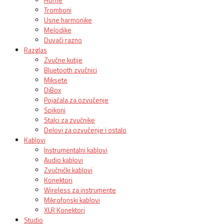
Tromboni
Usne harmonike
Melodike
Duvači razno
Razglas
Zvučne kutije
Bluetooth zvučnici
Miksete
DiBox
Pojačala za ozvučenje
Spikoni
Stalci za zvučnike
Delovi za ozvučenje i ostalo
Kablovi
Instrumentalni kablovi
Audio kablovi
Zvučnički kablovi
Konektori
Wireless za instrumente
Mikrofonski kablovi
XLR Konektori
Studio