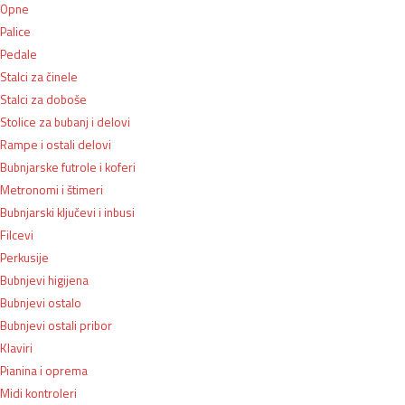
Opne
Palice
Pedale
Stalci za činele
Stalci za doboše
Stolice za bubanj i delovi
Rampe i ostali delovi
Bubnjarske futrole i koferi
Metronomi i štimeri
Bubnjarski ključevi i inbusi
Filcevi
Perkusije
Bubnjevi higijena
Bubnjevi ostalo
Bubnjevi ostali pribor
Klaviri
Pianina i oprema
Midi kontroleri