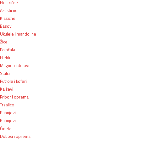
Električne
Akustične
Klasične
Basovi
Ukulele i mandoline
Žice
Pojačala
Efekti
Magneti i delovi
Stalci
Futrole i koferi
Kaiševi
Pribor i oprema
Trzalice
Bubnjevi
Bubnjevi
Činele
Doboši i oprema