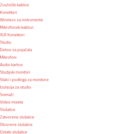
Zvučnički kablovi
Konektori
Wireless za instrumente
Mikrofonski kablovi
XLR Konektori
Studio
Delovi za pojačala
Mikrofoni
Audio kartice
Studijski monitori
Stalci i podloga za monitore
Izolacija za studio
Snimači
Video mixete
Slušalice
Zatvorene slušalice
Otvorene slušalice
Ostale slušalice