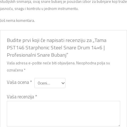
studijskih snimanja, ovaj snare bubanj je pouzdan izbor za bubnjare koji traže
jasnoću, snagu i kontrolu u jednom instrumentu.
Još nema komentara.
Budite prvi koji će napisati recenziju za „Tama
PST146 Starphonic Steel Snare Drum 14×6 |
Profesionalni Snare Bubanj“
Vaša adresa e-pošte neće biti objavljena.
Neophodna polja su
označena
*
Vaša ocena
*
Vaša recenzija
*