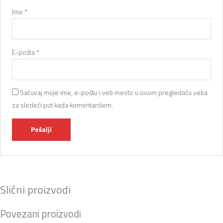
Ime
*
E-pošta
*
Sačuvaj moje ime, e-poštu i veb mesto u ovom pregledaču veba
za sledeći put kada komentarišem.
Slični proizvodi
Povezani proizvodi