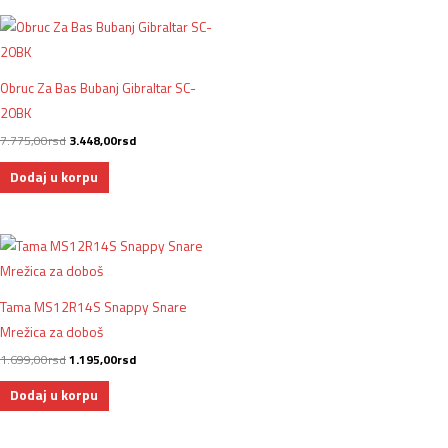
Obruc Za Bas Bubanj Gibraltar SC-
20BK
7.775,00
rsd
3.448,00
rsd
Dodaj u korpu
Tama MS12R14S Snappy Snare
Mrežica za doboš
1.699,00
rsd
1.195,00
rsd
Dodaj u korpu