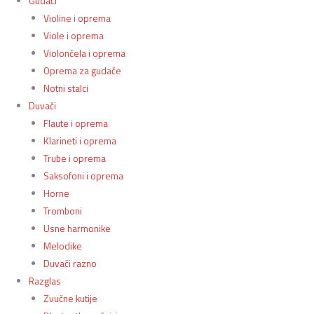
Gudači
Violine i oprema
Viole i oprema
Violončela i oprema
Oprema za gudače
Notni stalci
Duvači
Flaute i oprema
Klarineti i oprema
Trube i oprema
Saksofoni i oprema
Horne
Tromboni
Usne harmonike
Melodike
Duvači razno
Razglas
Zvučne kutije