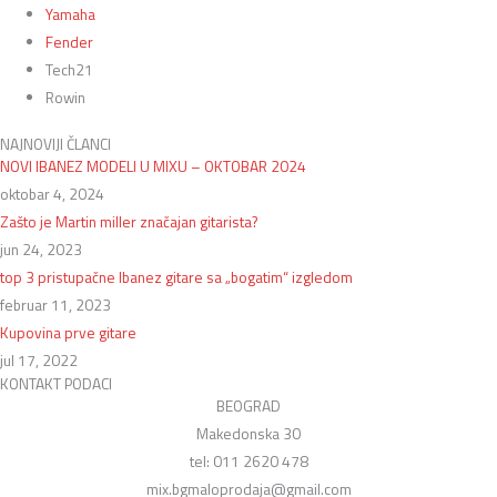
Yamaha
Fender
Tech21
Rowin
NAJNOVIJI ČLANCI
NOVI IBANEZ MODELI U MIXU – OKTOBAR 2024
oktobar 4, 2024
Zašto je Martin miller značajan gitarista?
jun 24, 2023
top 3 pristupačne Ibanez gitare sa „bogatim“ izgledom
februar 11, 2023
Kupovina prve gitare
jul 17, 2022
KONTAKT PODACI
BEOGRAD
Makedonska 30
tel: 011 2620 478
mix.bgmaloprodaja@gmail.com