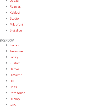
Duvači
Razglas
Kablovi
Studio
Mikrofoni
Slušalice
BRENDOVI
Ibanez
Takamine
Laney
Kustom
Hartke
DiMarzio
HH
Boss
Rotosound
Dunlop
GHS