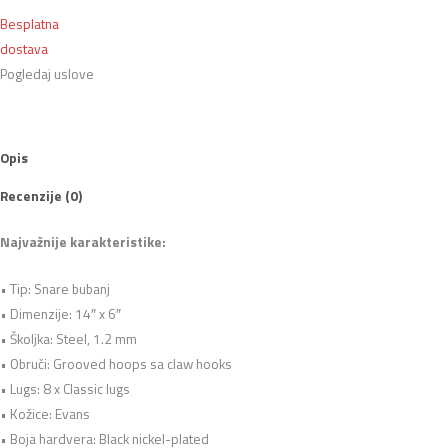
Besplatna
dostava
Pogledaj uslove
Opis
Recenzije (0)
Najvažnije karakteristike:
• Tip: Snare bubanj
• Dimenzije: 14″ x 6″
• Školjka: Steel, 1.2 mm
• Obruči: Grooved hoops sa claw hooks
• Lugs: 8 x Classic lugs
• Kožice: Evans
• Boja hardvera: Black nickel-plated