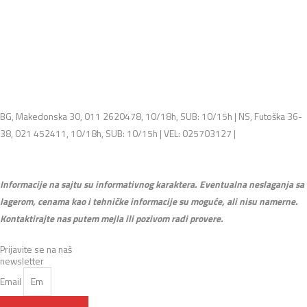
BG, Makedonska 30, 011 2620478, 10/18h, SUB: 10/15h | NS, Futoška 36-
38, 021 452411, 10/18h, SUB: 10/15h | VEL: 025703127 |
info@mixmusic-
company.com
Informacije na sajtu su informativnog karaktera. Eventualna neslaganja sa
lagerom, cenama kao i tehničke informacije su moguće, ali nisu namerne.
Kontaktirajte nas putem mejla ili pozivom radi provere.
Prijavite se na naš
newsletter
Email