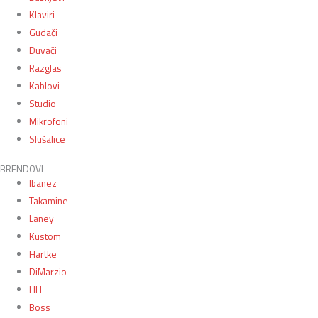
Klaviri
Gudači
Duvači
Razglas
Kablovi
Studio
Mikrofoni
Slušalice
BRENDOVI
Ibanez
Takamine
Laney
Kustom
Hartke
DiMarzio
HH
Boss