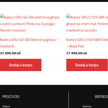
Ibanez GRG140-SB Električna gitara –
Ibanez GRG121DX-BKF Elekt
Sunburst
– Black Flat
32.999,00
rsd
27.999,00
rsd
Dodaj u korpu
Dodaj u korpu
PROIZVODI
BRENDO
Gitare
Ibanez