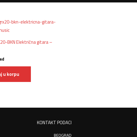
20-BKN Električna gitara –
sd
j u korpu
KONTAKT PODACI
BEOGRAD