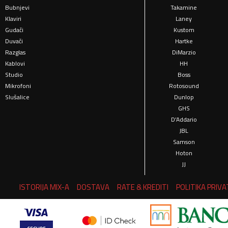
Bubnjevi
Takamine
Klaviri
Laney
Gudači
Kustom
Duvači
Hartke
Razglas
DiMarzio
Kablovi
HH
Studio
Boss
Mikrofoni
Rotosound
Slušalice
Dunlop
GHS
D’Addario
JBL
Samson
Hoton
JJ
ISTORIJA MIX-A
DOSTAVA
RATE & KREDITI
POLITIKA PRIV