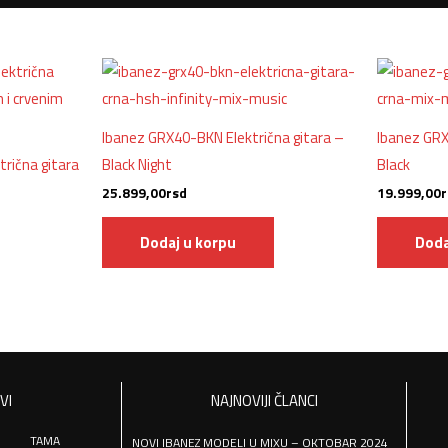
Ibanez GRX40-BKN Električna gitara –
Ibanez GRX
rična gitara
Black Night
Black
25.899,00
rsd
19.999,00
r
Dodaj u korpu
Doda
VI
NAJNOVIJI ČLANCI
TAMA
NOVI IBANEZ MODELI U MIXU – OKTOBAR 2024