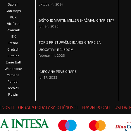
Sabian
oktobar 4, 2024
Gon Bops
VOX
ZAŠTO JE MARTIN MILLER ZNAČAJAN GITARISTA?
Vic Firth
jun 24, 2023
Promark
ISK
TOP 3 PRISTUPAČNE IBANEZ GITARE SA
Remo
Gretsch
„BOGATIM“ IZGLEDOM
februar 11, 2023
Luthier
Ernie Ball
Wakertone
KUPOVINA PRVE GITARE
Yamaha
jul 17, 2022
Fender
Tech21
Rowin
ATNOSTI
OBRADA PODATAKA O LIČNOSTI
PRAVNI PODACI
USLOVI 