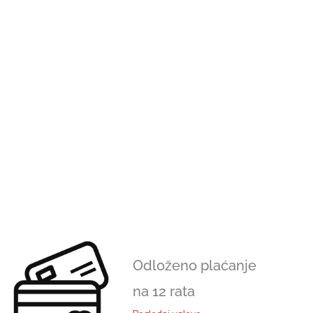
Odloženo plaćanje
na 12 rata