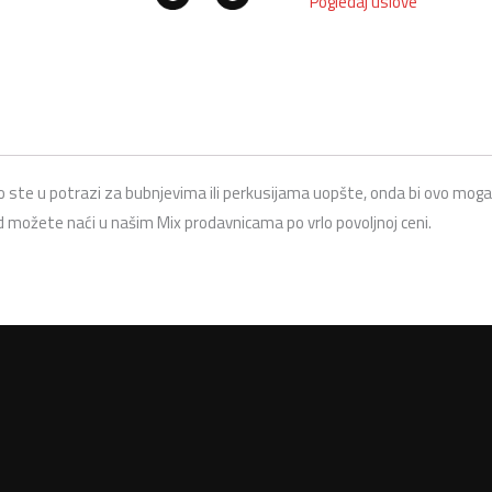
Pogledaj uslove
te u potrazi za bubnjevima ili perkusijama uopšte, onda bi ovo mogao 
d možete naći u našim Mix prodavnicama po vrlo povoljnoj ceni.