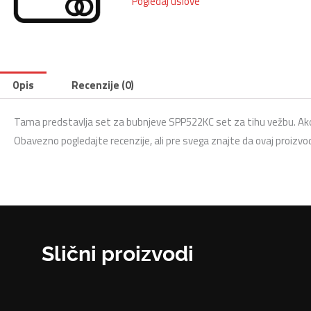
Pogledaj uslove
Opis
Recenzije (0)
Tama predstavlja set za bubnjeve SPP522KC set za tihu vežbu. Ako s
Obavezno pogledajte recenzije, ali pre svega znajte da ovaj proizvo
Slični proizvodi