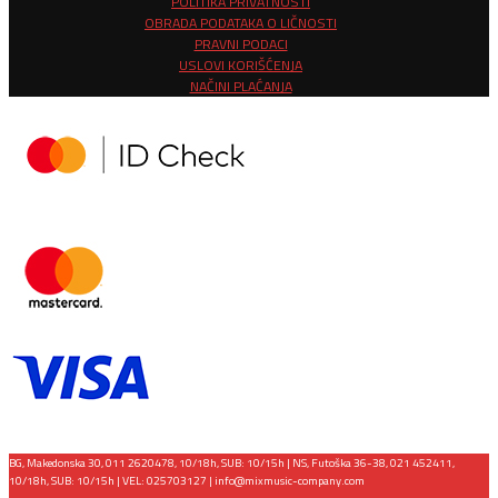
POLITIKA PRIVATNOSTI
OBRADA PODATAKA O LIČNOSTI
PRAVNI PODACI
USLOVI KORIŠĆENJA
NAČINI PLAĆANJA
BG, Makedonska 30, 011 2620478, 10/18h, SUB: 10/15h | NS, Futoška 36-38, 021 452411,
10/18h, SUB: 10/15h | VEL: 025703127 |
info@mixmusic-company.com