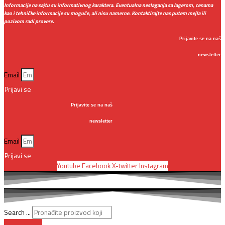
Informacije na sajtu su informativnog karaktera. Eventualna neslaganja sa lagerom, cenama
kao i tehničke informacije su moguće, ali nisu namerne. Kontaktirajte nas putem mejla ili
pozivom radi provere.
Prijavite se na naš
newsletter
Email
Prijavi se
Prijavite se na naš
newsletter
Email
Prijavi se
Youtube
Facebook
X-twitter
Instagram
Search ...