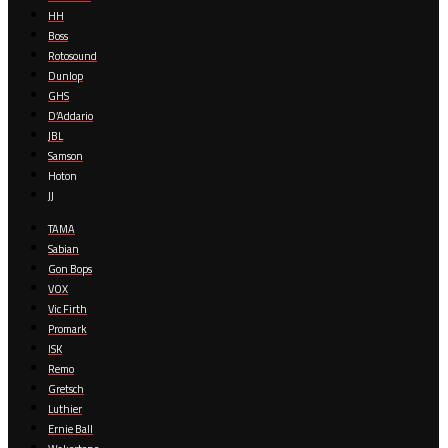
HH
Boss
Rotosound
Dunlop
GHS
D’Addario
JBL
Samson
Hoton
JJ
TAMA
Sabian
Gon Bops
VOX
Vic Firth
Promark
ISK
Remo
Gretsch
Luthier
Ernie Ball