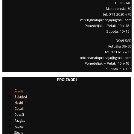
BEOGRAD
Makedonska 30
tel: 011 2620 478
mix.bgmaloprodaja@gmail.com
Ponedeljak – Petak: 10h-18h
Subota: 10-15h
NOVI SAD
Futoška 36-38
tel: 021 452 411
mix.nsmaloprodaja@gmail.com
Ponedeljak – Petak: 10h-18h
Subota: 10-15h
PROIZVODI
Gitare
Bubnjevi
Klaviri
Gudači
Duvači
Razglas
Kablovi
Studio