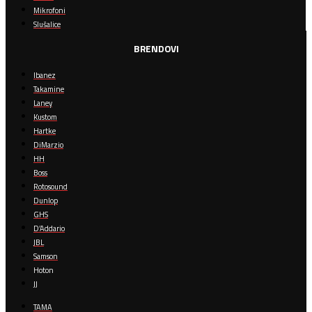
Mikrofoni
Slušalice
BRENDOVI
Ibanez
Takamine
Laney
Kustom
Hartke
DiMarzio
HH
Boss
Rotosound
Dunlop
GHS
D’Addario
JBL
Samson
Hoton
JJ
TAMA