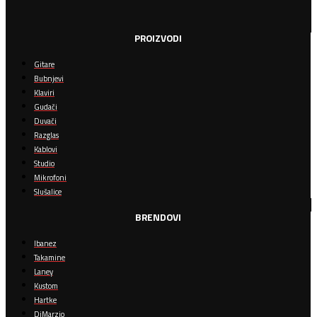
PROIZVODI
Gitare
Bubnjevi
Klaviri
Gudači
Duvači
Razglas
Kablovi
Studio
Mikrofoni
Slušalice
BRENDOVI
Ibanez
Takamine
Laney
Kustom
Hartke
DiMarzio