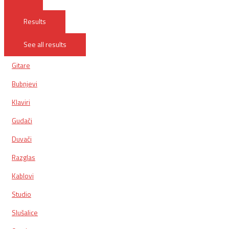
Results
See all results
Gitare
Bubnjevi
Klaviri
Gudači
Duvači
Razglas
Kablovi
Studio
Slušalice