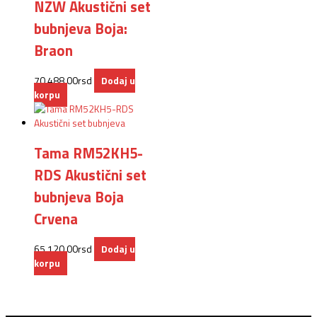
NZW Akustični set
bubnjeva Boja:
Braon
70.488,00
rsd
Dodaj u
korpu
Tama RM52KH5-
RDS Akustični set
bubnjeva Boja
Crvena
65.120,00
rsd
Dodaj u
korpu