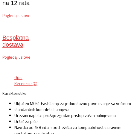
na 12 rata
Pogledaj uslove
Besplatna
dostava
Pogledaj uslove
Opis
Recenzije (0)
Karakteristike:
Uključen MC61 FastClamp za jednostavno povezivanje sa većinom
standardnih kompleta bubnjeva
Urezani naplatci pružaju zgodan pristup vašim bubnjevima
Držač za piće
Navrtka od 5/8 inča ispod ležišta za kompatibilnost sa ravnim
postoljem za mikrofon