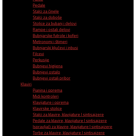
Pedale
Stalci za činele
Stalci za doboše
Stolice za bubanj i delovi
Rampe i ostali delovi
Bubnjarske futrole i koferi
Metronomi i štimeri
Bubnjarski ključevi i inbusi
Filcevi
Perkusije
Bubnjevi higijena
Bubnjevi ostalo
Bubnjevi ostali pribor
Klaviri
Pianina i oprema
Midi kontroleri
Klavijature i oprema
Klavirske stolice
Stalci za klavire, klavijature I sintisajzere
Pedale za klavire, klavijature I sintisajzere
Ispravljači za klavire, klavijature I sintisajzere
Torbe za klavire, klavijature I sintisajzere