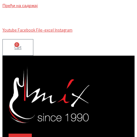
Пређи на садржај
BG, Makedonska 30,
011 2620478, PON/PET: 10/18h, SUB: 10/
15h| NS,
Futoška 36-38,
021 452411, 10-18h, SUB 10h-15h
| VEL:
025703127
|
info@mixmusic-company.com
|
Youtube
Facebook
File-excel
Instagram
0
Cart