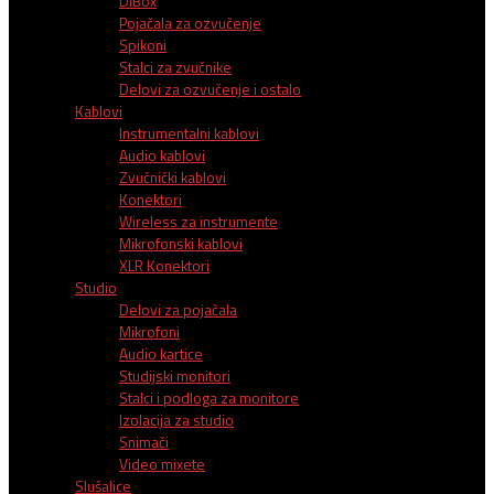
DiBox
Pojačala za ozvučenje
Spikoni
Stalci za zvučnike
Delovi za ozvučenje i ostalo
Kablovi
Instrumentalni kablovi
Audio kablovi
Zvučnički kablovi
Konektori
Wireless za instrumente
Mikrofonski kablovi
XLR Konektori
Studio
Delovi za pojačala
Mikrofoni
Audio kartice
Studijski monitori
Stalci i podloga za monitore
Izolacija za studio
Snimači
Video mixete
Slušalice