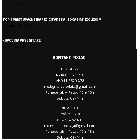
jun 24, 2023
TOP 3 PRISTUPAČNE IBANEZ GITARE SA „BOGATIM“ IZGLEDOM
februar 11, 2023
KUPOVINA PRVE GITARE
jul 17, 2022
KONTAKT PODACI
BEOGRAD
Makedonska 30
tel: 011 2620 478
mix.bgmaloprodaja@gmail.com
Ponedeljak – Petak: 10h-18h
Subota: 09-14h
NOVI SAD
Futoška 36-38
tel: 021 452 411
mix.nsmaloprodaja@gmail.com
Ponedeljak – Petak: 10h-18h
Subota: 09-14h