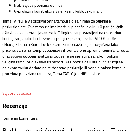
Neklizajuća površina od filca
6-prolazna konstrukcija za efikasnu kablovsku manu
Tama TAT10 je visokokvalitetna tambura dizajnirana za bubnjare i
perkusioniste. Ova tambura ima izdržljiv plastični okvir i 10 pari čeličnih
džinglova za svetao, jasan zvuk. Džinglovi su postavljeni na dvorednu
konfiguraciju kako bi obezbedili puniji i robusniji zvuk. TAT10 takođe
uključuje Tamain Kuick-Lock sistem za montažu, koji omogućava lako
pričvršćivanje na komplet bubnjeva ili perkusionu opremu. Gumirana ručka
omogućava udoban hvat za produžene sesije sviranja, a kompaktna
veličina tambure olakšava transport. Bez obzira da li ste bubnjar koji želi
da svom zvuku dodate neke dodatne perkusije ili perkusionista kome je
potrebna pouzdana tambura, Tama TAT10 je odličan izbor.
Sajt proizvođača
Recenzije
Još nema komentara.
Budite prvi koji će napisati recenziju za „Tama