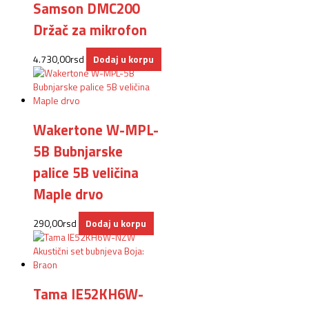
Samson DMC200
Držač za mikrofon
4.730,00
rsd
Dodaj u korpu
Wakertone W-MPL-
5B Bubnjarske
palice 5B veličina
Maple drvo
290,00
rsd
Dodaj u korpu
Tama IE52KH6W-