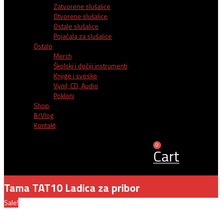
Zatvorene slušalice
Otvorene slušalice
Ostale slušalice
Pojačala za slušalice
Ostalo
Merch
Školski i dečiji instrumenti
Knjige i sveske
Vynil, CD, Audio
Pokloni
Shop
B/Vlog
Kontakt
0
Cart
Tama TAT10 Ladica za pribor
Sale!