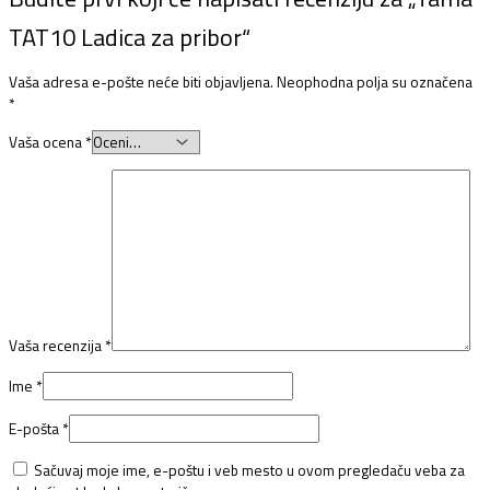
TAT10 Ladica za pribor“
Vaša adresa e-pošte neće biti objavljena.
Neophodna polja su označena
*
Vaša ocena
*
Vaša recenzija
*
Ime
*
E-pošta
*
Sačuvaj moje ime, e-poštu i veb mesto u ovom pregledaču veba za