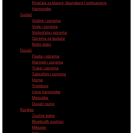
Pojačala za klavire, klavijature I sintisajzere
Harmonike
Gudači
Violine i oprema
Viole i oprema
Violončela i oprema
Oprema za gudače
Notni stalci
Duvači
Flaute i oprema
Klarineti i oprema
Trube i oprema
Saksofoni i oprema
Horne
Tromboni
Usne harmonike
Melodike
Duvači razno
Razglas
Zvučne kutije
Bluetooth zvučnici
Miksete