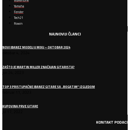
Wakertone
Yamaha
Fender
Tech21
Rowin
NAJNOVIJI ČLANCI
NOVI IBANEZ MODELI U MIXU – OKTOBAR 2024
oktobar 4, 2024
ZAŠTO JE MARTIN MILLER ZNAČAJAN GITARISTA?
jun 24, 2023
TOP 3 PRISTUPAČNE IBANEZ GITARE SA „BOGATIM“ IZGLEDOM
februar 11, 2023
KUPOVINA PRVE GITARE
jul 17, 2022
KONTAKT PODACI