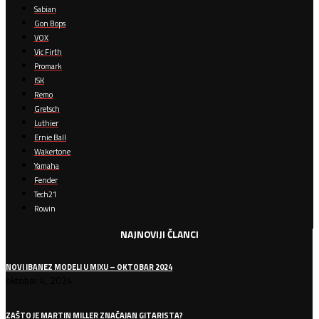
Sabian
Gon Bops
VOX
Vic Firth
Promark
ISK
Remo
Gretsch
Luthier
Ernie Ball
Wakertone
Yamaha
Fender
Tech21
Rowin
NAJNOVIJI ČLANCI
NOVI IBANEZ MODELI U MIXU – OKTOBAR 2024
oktobar 4, 2024
ZAŠTO JE MARTIN MILLER ZNAČAJAN GITARISTA?