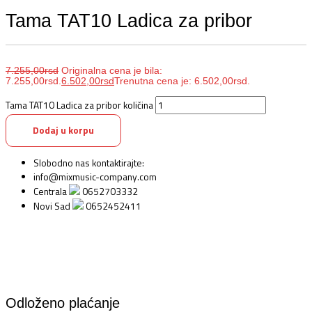
Tama TAT10 Ladica za pribor
7.255,00
rsd
Originalna cena je bila:
7.255,00rsd.
6.502,00
rsd
Trenutna cena je: 6.502,00rsd.
Tama TAT10 Ladica za pribor količina
Dodaj u korpu
Slobodno nas kontaktirajte:
info@mixmusic-company.com
Centrala
0652703332
Novi Sad
0652452411
Odloženo plaćanje