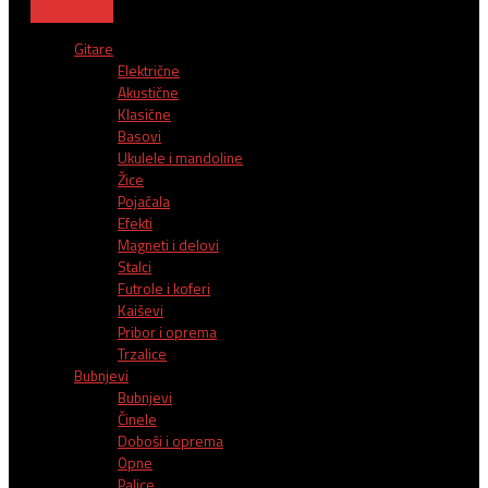
Gitare
Električne
Akustične
Klasične
Basovi
Ukulele i mandoline
Žice
Pojačala
Efekti
Magneti i delovi
Stalci
Futrole i koferi
Kaiševi
Pribor i oprema
Trzalice
Bubnjevi
Bubnjevi
Činele
Doboši i oprema
Opne
Palice