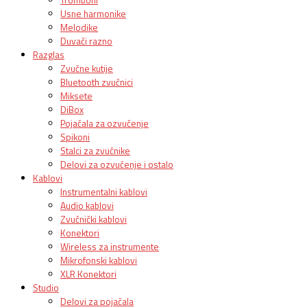
Usne harmonike
Melodike
Duvači razno
Razglas
Zvučne kutije
Bluetooth zvučnici
Miksete
DiBox
Pojačala za ozvučenje
Spikoni
Stalci za zvučnike
Delovi za ozvučenje i ostalo
Kablovi
Instrumentalni kablovi
Audio kablovi
Zvučnički kablovi
Konektori
Wireless za instrumente
Mikrofonski kablovi
XLR Konektori
Studio
Delovi za pojačala