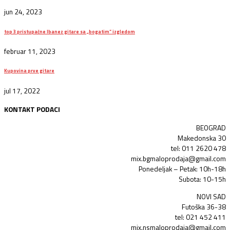
jun 24, 2023
top 3 pristupačne Ibanez gitare sa „bogatim“ izgledom
februar 11, 2023
Kupovina prve gitare
jul 17, 2022
KONTAKT PODACI
BEOGRAD
Makedonska 30
tel: 011 2620 478
mix.bgmaloprodaja@gmail.com
Ponedeljak – Petak: 10h-18h
Subota: 10-15h
NOVI SAD
Futoška 36-38
tel: 021 452 411
mix.nsmaloprodaja@gmail.com