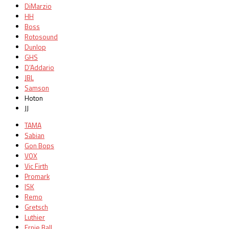
DiMarzio
HH
Boss
Rotosound
Dunlop
GHS
D’Addario
JBL
Samson
Hoton
JJ
TAMA
Sabian
Gon Bops
VOX
Vic Firth
Promark
ISK
Remo
Gretsch
Luthier
Ernie Ball