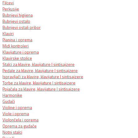
Filcevi
Perkusije
Bubnjevi higijena
Bubnjevi ostalo
Bubnjevi ostali pribor
Klaviri
Pianina i oprema
Midi kontroleri
Klavijature i oprema
Klavirske stolice
Stalci za klavire, klavijature I sintisajzere
Pedale za klavire, klavijature I sintisajzere
Ispravljači za klavire, klavijature I sintisajzere
Torbe za klavire, klavijature I sintisajzere
Pojačala za klavire, klavijature I sintisajzere
Harmonike
Gudači
Violine i oprema
Viole i oprema
Violončela i oprema
Oprema za gudače
Notni stalci