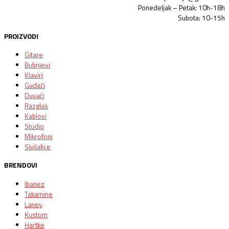
Ponedeljak – Petak: 10h-18h
Subota: 10-15h
PROIZVODI
Gitare
Bubnjevi
Klaviri
Gudači
Duvači
Razglas
Kablovi
Studio
Mikrofoni
Slušalice
BRENDOVI
Ibanez
Takamine
Laney
Kustom
Hartke