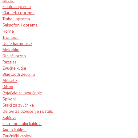
Duvači
Flaute i oprema
Klarineti i oprema
Trube i oprema
Saksofoni i oprema
Horne
Tromboni
Usne harmonike
Melodike
Duvači razno
Razglas
Zvučne kutije
Bluetooth zvučnici
Miksete
DiBox
Pojačala za ozvučenje
Spikoni
Stalci za zvučnike
Delovi za ozvučenje i ostalo
Kablovi
Instrumentalni kablovi
Audio kablovi
Zvučnički kablovi