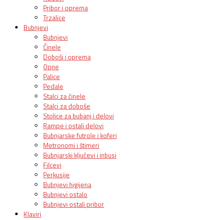
Pribor i oprema
Trzalice
Bubnjevi
Bubnjevi
Činele
Doboši i oprema
Opne
Palice
Pedale
Stalci za činele
Stalci za doboše
Stolice za bubanj i delovi
Rampe i ostali delovi
Bubnjarske futrole i koferi
Metronomi i štimeri
Bubnjarski ključevi i inbusi
Filcevi
Perkusije
Bubnjevi higijena
Bubnjevi ostalo
Bubnjevi ostali pribor
Klaviri