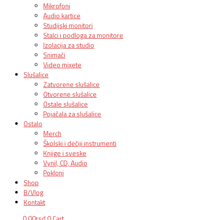
Mikrofoni
Audio kartice
Studijski monitori
Stalci i podloga za monitore
Izolacija za studio
Snimači
Video mixete
Slušalice
Zatvorene slušalice
Otvorene slušalice
Ostale slušalice
Pojačala za slušalice
Ostalo
Merch
Školski i dečiji instrumenti
Knjige i sveske
Vynil, CD, Audio
Pokloni
Shop
B/Vlog
Kontakt
0,00
rsd
0
Cart