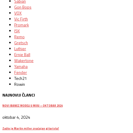
Sabian
Gon Bops
VOX
Vic Firth
Promark
ISK
Remo
Gretsch
Luthier
Ernie Ball
Wakertone
Yamaha
Fender
Tech21
Rowin
NAJNOVIJI ČLANCI
NOVI IBANEZ MODELI U MIXU – OKTOBAR 2024
oktobar 4, 2024
Zašto je Martin miller značajan gitarista?