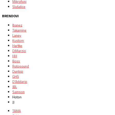
Mikrofoni
Slušalice
BRENDOVI
Ibanez
Takamine
Laney
Kustom
Hartke
DiMarzio
HH
Boss
Rotosound
Dunlop
GHS
D’Addario
JBL
Samson
Hoton
JJ
TAMA