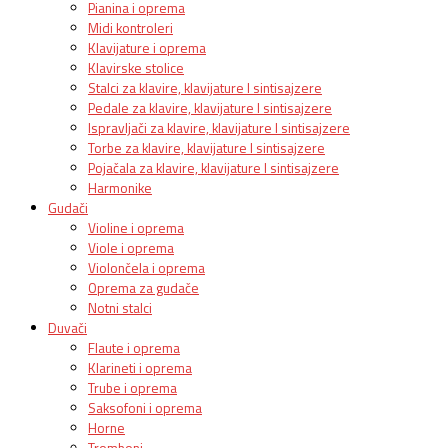
Pianina i oprema
Midi kontroleri
Klavijature i oprema
Klavirske stolice
Stalci za klavire, klavijature I sintisajzere
Pedale za klavire, klavijature I sintisajzere
Ispravljači za klavire, klavijature I sintisajzere
Torbe za klavire, klavijature I sintisajzere
Pojačala za klavire, klavijature I sintisajzere
Harmonike
Gudači
Violine i oprema
Viole i oprema
Violončela i oprema
Oprema za gudače
Notni stalci
Duvači
Flaute i oprema
Klarineti i oprema
Trube i oprema
Saksofoni i oprema
Horne
Tromboni