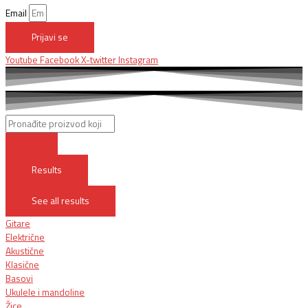
Email
Prijavi se
Youtube
Facebook
X-twitter
Instagram
Results
See all results
Gitare
Električne
Akustične
Klasične
Basovi
Ukulele i mandoline
Žice