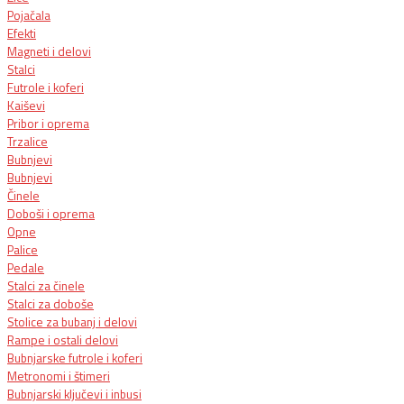
Pojačala
Efekti
Magneti i delovi
Stalci
Futrole i koferi
Kaiševi
Pribor i oprema
Trzalice
Bubnjevi
Bubnjevi
Činele
Doboši i oprema
Opne
Palice
Pedale
Stalci za činele
Stalci za doboše
Stolice za bubanj i delovi
Rampe i ostali delovi
Bubnjarske futrole i koferi
Metronomi i štimeri
Bubnjarski ključevi i inbusi