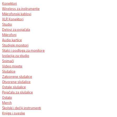
Konektori
Wireless za instrumente
Mikrofonski kablovi
XLR Konektori
Studio
Delovi za pojačala
Mikrofoni
Audio kartice
Studijski monitori
Stalci i podloga za monitore
Izolacija za studio
Snimači
Video mixete
Slušalice
Zatvorene slušalice
Otvorene slušalice
Ostale slušalice
Pojačala za slušalice
Ostalo
Merch
Školski i dečiji instrumenti
Knjige i sveske