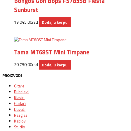
Bongos Gon Bops FS785SB Fiesta
Sunburst
19.045,00
rsd
Dodaj u korpu
Tama MT68ST Mini Timpane
20.750,00
rsd
Dodaj u korpu
PROIZVODI
Gitare
Bubnjevi
Klaviri
Gudači
Duvači
Razglas
Kablovi
Studio