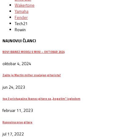
Wakertone
Yamaha
Fender
Tech21
Rowin
NAJNOVIJI ČLANCI
NOVI IBANEZ MODELI U MIXU – OKTOBAR 2024
oktobar 4, 2024
Zašto je Martin miller značajan gitarista?
jun 24, 2023
top 3 pristupačne Ibanez gitare sa „bogatim“ izgledom
februar 11, 2023
Kupovina prve gitare
jul 17, 2022