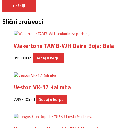
Slični proizvodi
Wakertone TAMB-WH Daire Boja: Bela
999,00
rsd
Dodaj u korpu
Veston VK-17 Kalimba
2.999,00
rsd
Dodaj u korpu