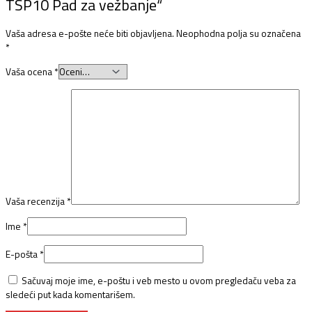
TSP10 Pad za vežbanje“
Vaša adresa e-pošte neće biti objavljena.
Neophodna polja su označena
*
Vaša ocena
*
Vaša recenzija
*
Ime
*
E-pošta
*
Sačuvaj moje ime, e-poštu i veb mesto u ovom pregledaču veba za
sledeći put kada komentarišem.