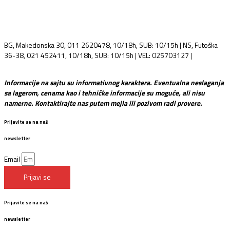
BG, Makedonska 30, 011 2620478, 10/18h, SUB: 10/15h | NS, Futoška
36-38, 021 452411, 10/18h, SUB: 10/15h | VEL: 025703127 |
info@mixmusic-company.com
Informacije na sajtu su informativnog karaktera. Eventualna neslaganja
sa lagerom, cenama kao i tehničke informacije su moguće, ali nisu
namerne. Kontaktirajte nas putem mejla ili pozivom radi provere.
Prijavite se na naš
newsletter
Email
Prijavi se
Prijavite se na naš
newsletter