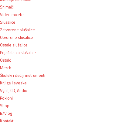
Snimači
Video mixete
Slušalice
Zatvorene slušalice
Otvorene slušalice
Ostale slušalice
Pojačala za slušalice
Ostalo
Merch
Školski i dečiji instrumenti
Knjige i sveske
Vynil, CD, Audio
Pokloni
Shop
B/Vlog
Kontakt