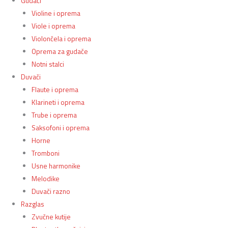
Gudači
Violine i oprema
Viole i oprema
Violončela i oprema
Oprema za gudače
Notni stalci
Duvači
Flaute i oprema
Klarineti i oprema
Trube i oprema
Saksofoni i oprema
Horne
Tromboni
Usne harmonike
Melodike
Duvači razno
Razglas
Zvučne kutije