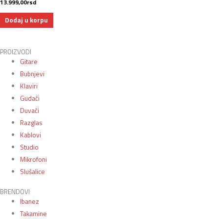
13.999,00
rsd
Dodaj u korpu
PROIZVODI
Gitare
Bubnjevi
Klaviri
Gudači
Duvači
Razglas
Kablovi
Studio
Mikrofoni
Slušalice
BRENDOVI
Ibanez
Takamine