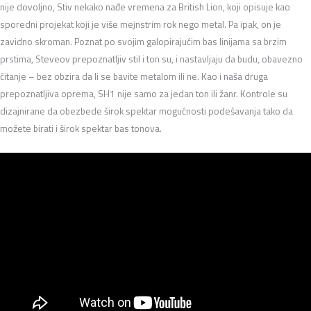
nije dovoljno, Stiv nekako nađe vremena za British Lion, koji opisuje kao
sporedni projekat koji je više mejnstrim rok nego metal. Pa ipak, on je
zavidno skroman. Poznat po svojim galopirajućim bas linijama sa brzim
prstima, Steveov prepoznatljiv stil i ton su, i nastavljaju da budu, obavezno
čitanje – bez obzira da li se bavite metalom ili ne. Kao i naša druga
prepoznatljiva oprema, SH1 nije samo za jedan ton ili žanr. Kontrole su
dizajnirane da obezbede širok spektar mogućnosti podešavanja tako da
možete birati i širok spektar bas tonova.