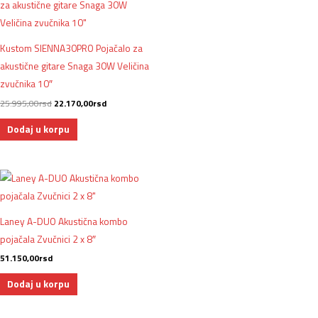
Kustom SIENNA30PRO Pojačalo za
akustične gitare Snaga 30W Veličina
zvučnika 10″
25.995,00
rsd
22.170,00
rsd
Dodaj u korpu
Laney A-DUO Akustična kombo
pojačala Zvučnici 2 x 8″
51.150,00
rsd
Dodaj u korpu