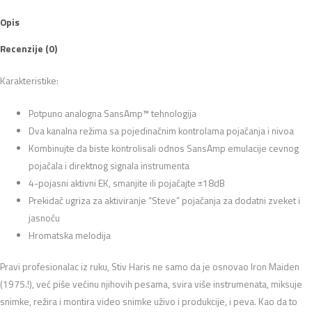
Opis
Recenzije (0)
Karakteristike:
Potpuno analogna SansAmp™ tehnologija
Dva kanalna režima sa pojedinačnim kontrolama pojačanja i nivoa
Kombinujte da biste kontrolisali odnos SansAmp emulacije cevnog
pojačala i direktnog signala instrumenta
4-pojasni aktivni EK, smanjite ili pojačajte ±18dB
Prekidač ugriza za aktiviranje “Steve” pojačanja za dodatni zveket i
jasnoću
Hromatska melodija
Pravi profesionalac iz ruku, Stiv Haris ne samo da je osnovao Iron Maiden
(1975.!), već piše većinu njihovih pesama, svira više instrumenata, miksuje
snimke, režira i montira video snimke uživo i produkcije, i peva. Kao da to