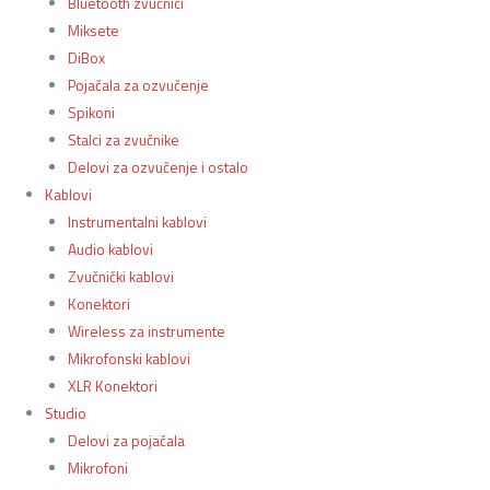
Bluetooth zvučnici
Miksete
DiBox
Pojačala za ozvučenje
Spikoni
Stalci za zvučnike
Delovi za ozvučenje i ostalo
Kablovi
Instrumentalni kablovi
Audio kablovi
Zvučnički kablovi
Konektori
Wireless za instrumente
Mikrofonski kablovi
XLR Konektori
Studio
Delovi za pojačala
Mikrofoni