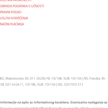
OBRADA PODATAKA O LIČNOSTI
PRAVNI PODACI
USLOVI KORIŠĆENJA
NAČINI PLAĆANJA
BG, Makedonska 30, 011 2620478, 10/18h, SUB: 10/15h | NS, Futoška 36-
38, 021 452411, 10/18h, SUB: 10/15h | VEL: 025703127 |
info@mixmusic-
company.com
Informacije na sajtu su informativnog karaktera. Eventualna neslaganja sa