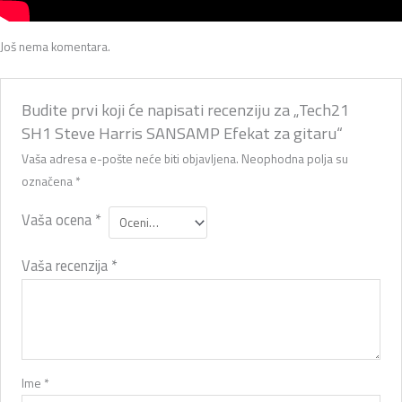
Još nema komentara.
Budite prvi koji će napisati recenziju za „Tech21
SH1 Steve Harris SANSAMP Efekat za gitaru“
Vaša adresa e-pošte neće biti objavljena.
Neophodna polja su
označena
*
Vaša ocena
*
Vaša recenzija
*
Ime
*