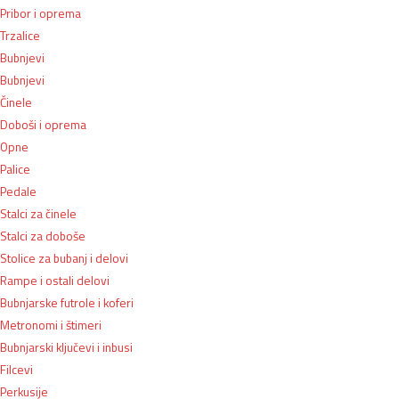
Pribor i oprema
Trzalice
Bubnjevi
Bubnjevi
Činele
Doboši i oprema
Opne
Palice
Pedale
Stalci za činele
Stalci za doboše
Stolice za bubanj i delovi
Rampe i ostali delovi
Bubnjarske futrole i koferi
Metronomi i štimeri
Bubnjarski ključevi i inbusi
Filcevi
Perkusije