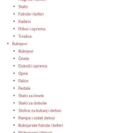
Stalci
Futrole i koferi
Kaiševi
Pribor i oprema
Trzalice
Bubnjevi
Bubnjevi
Činele
Doboši i oprema
Opne
Palice
Pedale
Stalci za činele
Stalci za doboše
Stolice za bubanj i delovi
Rampe i ostali delovi
Bubnjarske futrole i koferi
Metronomi i štimeri