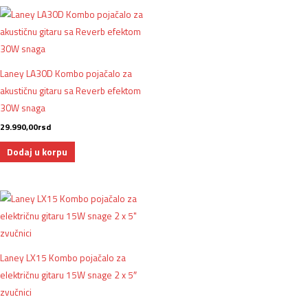
Laney LA30D Kombo pojačalo za
akustičnu gitaru sa Reverb efektom
30W snaga
29.990,00
rsd
Dodaj u korpu
Laney LX15 Kombo pojačalo za
električnu gitaru 15W snage 2 x 5″
zvučnici