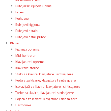
Bubnjarski ključevi i inbusi
Filcevi
Perkusije
Bubnjevi higijena
Bubnjevi ostalo
Bubnjevi ostali pribor
Klaviri
Pianina i oprema
Midi kontroleri
Klavijature i oprema
Klavirske stolice
Stalci za klavire, klavijature I sintisajzere
Pedale za klavire, klavijature I sintisajzere
Ispravljači za klavire, klavijature I sintisajzere
Torbe za klavire, klavijature I sintisajzere
Pojačala za klavire, klavijature I sintisajzere
Harmonike