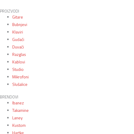
PROIZVODI
Gitare
Bubnjevi
Klaviri
Gudači
Duvači
Razglas
Kablovi
Studio
Mikrofoni
Slušalice
BRENDOVI
Ibanez
Takamine
Laney
Kustom
Hartke