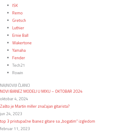
ISK
Remo
Gretsch
Luthier
Ernie Ball
Wakertone
Yamaha
Fender
Tech21
Rowin
NAJNOVIJI ČLANCI
NOVI IBANEZ MODELI U MIXU – OKTOBAR 2024
oktobar 4, 2024
Zašto je Martin miller značajan gitarista?
jun 24, 2023
top 3 pristupačne Ibanez gitare sa „bogatim“ izgledom
februar 11, 2023