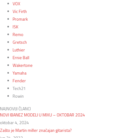
VOX
Vic Firth
Promark
ISK
Remo
Gretsch
Luthier
Ernie Ball
Wakertone
Yamaha
Fender
Tech21
Rowin
NAJNOVIJI ČLANCI
NOVI IBANEZ MODELI U MIXU – OKTOBAR 2024
oktobar 4, 2024
Zašto je Martin miller značajan gitarista?