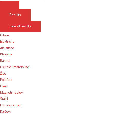
Results
See all results
Gitare
Električne
Akustične
Klasične
Basovi
Ukulele i mandoline
Žice
Pojačala
Efekti
Magneti i delovi
Stalci
Futrole i koferi
Kaiševi