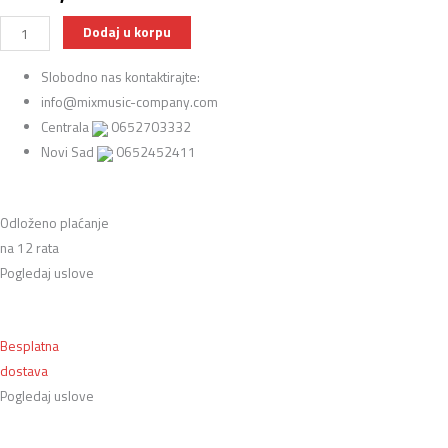
Dodaj u korpu
Slobodno nas kontaktirajte:
info@mixmusic-company.com
Centrala
0652703332
Novi Sad
0652452411
Odloženo plaćanje
na 12 rata
Pogledaj uslove
Besplatna
dostava
Pogledaj uslove