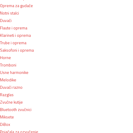
Oprema za gudače
Notni stalci
Duvači
Flaute i oprema
Klarineti i oprema
Trube i oprema
Saksofoni i oprema
Horne
Tromboni
Usne harmonike
Melodike
Duvači razno
Razglas
Zvučne kutije
Bluetooth zvučnici
Miksete
DiBox
Pojačala za ozvučenje