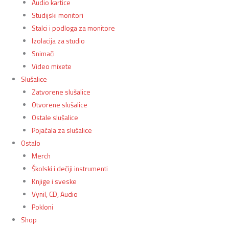
Audio kartice
Studijski monitori
Stalci i podloga za monitore
Izolacija za studio
Snimači
Video mixete
Slušalice
Zatvorene slušalice
Otvorene slušalice
Ostale slušalice
Pojačala za slušalice
Ostalo
Merch
Školski i dečiji instrumenti
Knjige i sveske
Vynil, CD, Audio
Pokloni
Shop