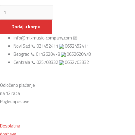
Dodaj u korpu
info@mixmusic-company.com 📧
Novi Sad 📞 021452411
0652452411
Beograd 📞 0112620478
0652620478
Centrala 📞 025703332
0652703332
Odloženo plaćanje
na 12 rata
Pogledaj uslove
Besplatna
dostava