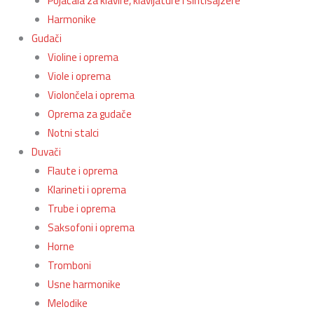
Pojačala za klavire, klavijature I sintisajzere
Harmonike
Gudači
Violine i oprema
Viole i oprema
Violončela i oprema
Oprema za gudače
Notni stalci
Duvači
Flaute i oprema
Klarineti i oprema
Trube i oprema
Saksofoni i oprema
Horne
Tromboni
Usne harmonike
Melodike