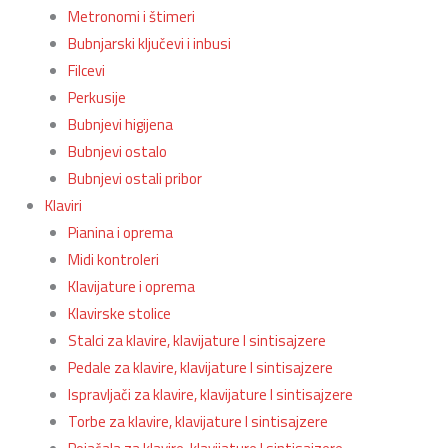
Metronomi i štimeri
Bubnjarski ključevi i inbusi
Filcevi
Perkusije
Bubnjevi higijena
Bubnjevi ostalo
Bubnjevi ostali pribor
Klaviri
Pianina i oprema
Midi kontroleri
Klavijature i oprema
Klavirske stolice
Stalci za klavire, klavijature I sintisajzere
Pedale za klavire, klavijature I sintisajzere
Ispravljači za klavire, klavijature I sintisajzere
Torbe za klavire, klavijature I sintisajzere