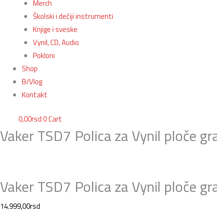
Merch
Školski i dečiji instrumenti
Knjige i sveske
Vynil, CD, Audio
Pokloni
Shop
B/Vlog
Kontakt
0,00
rsd
0
Cart
Vaker TSD7 Polica za Vynil ploče gr
Vaker TSD7 Polica za Vynil ploče gr
14.999,00
rsd