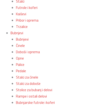
Stalci
Futrole i koferi
Kaiševi
Pribor i oprema
Trzalice
Bubnjevi
Bubnjevi
Činele
Doboši i oprema
Opne
Palice
Pedale
Stalci za činele
Stalci za doboše
Stolice za bubanj i delovi
Rampe i ostali delovi
Bubnjarske futrole i koferi