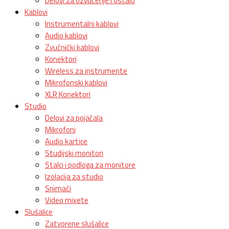
Delovi za ozvučenje i ostalo
Kablovi
Instrumentalni kablovi
Audio kablovi
Zvučnički kablovi
Konektori
Wireless za instrumente
Mikrofonski kablovi
XLR Konektori
Studio
Delovi za pojačala
Mikrofoni
Audio kartice
Studijski monitori
Stalci i podloga za monitore
Izolacija za studio
Snimači
Video mixete
Slušalice
Zatvorene slušalice