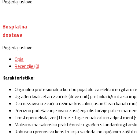
Pogledaj uslove
Besplatna
dostava
Pogledaj uslove
Opis
Recenzije (0)
Karakteristike:
Originalno profesionalno kombo pojačalo za električnu gitaru r
Ugrađen kvalitetan zvučnik (drive unit) prečnika 4,5 inča sa i
Dva nezavisna zvučna režima: kristalno jasan Clean kanal i moć
Precizno podešavanje nivoa zasićenja distorzije putem namens
Trostepeni ekvilajzer (Three-stage equalization adjustment): ne
Maksimalna salonska praktičnost: ugrađen standardni gitarski ul
Robusna i prenosiva konstrukcija sa dodatno ojačanim zaštit