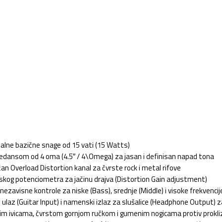
ealne bazične snage od 15 vati (15 Watts)
mpedansom od 4 oma (
4.5″ / 4\Omega
) za jasan i definisan napad tona
an Overload Distortion kanal za čvrste rock i metal rifove
kog potenciometra za jačinu drajva (Distortion Gain adjustment)
zavisne kontrole za niske (Bass), srednje (Middle) i visoke frekvencije
az (Guitar Input) i namenski izlaz za slušalice (Headphone Output) za t
nim ivicama, čvrstom gornjom ručkom i gumenim nogicama protiv prokli