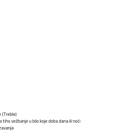
 (Treble)
iho vežbanje u bilo koje doba dana ili noći
zavanja