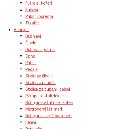
Futrole i koferi
Kaiševi
Pribor i oprema
Trzalice
Bubnjevi
Bubnjevi
Činele
Doboši i oprema
Opne
Palice
Pedale
Stalci za činele
Stalci za doboše
Stolice za bubanj i delovi
Rampe i ostali delovi
Bubnjarske futrole i koferi
Metronomi i štimeri
Bubnjarski ključevi i inbusi
Filcevi
Perkusije