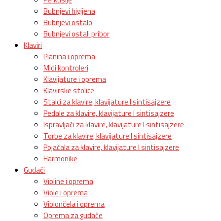
Bubnjevi higijena
Bubnjevi ostalo
Bubnjevi ostali pribor
Klaviri
Pianina i oprema
Midi kontroleri
Klavijature i oprema
Klavirske stolice
Stalci za klavire, klavijature I sintisajzere
Pedale za klavire, klavijature I sintisajzere
Ispravljači za klavire, klavijature I sintisajzere
Torbe za klavire, klavijature I sintisajzere
Pojačala za klavire, klavijature I sintisajzere
Harmonike
Gudači
Violine i oprema
Viole i oprema
Violončela i oprema
Oprema za gudače