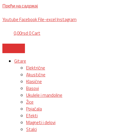
Пређи на садржај
BG, Makedonska 30,
011 2620478, PON/PET: 10/18h, SUB: 10/
15h| NS
Youtube
Facebook
File-excel
Instagram
0,00
rsd
0
Cart
Gitare
Električne
Akustične
Klasične
Basovi
Ukulele i mandoline
Žice
Pojačala
Efekti
Magneti i delovi
Stalci