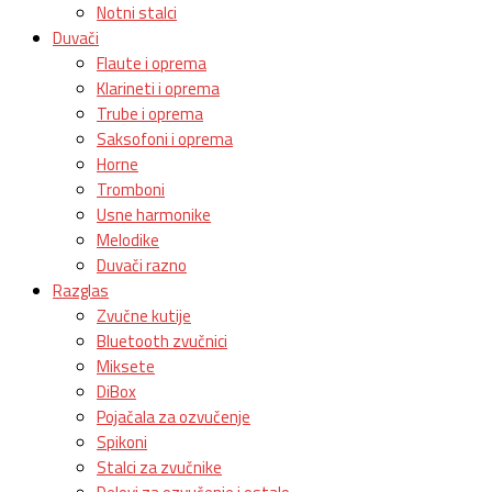
Notni stalci
Duvači
Flaute i oprema
Klarineti i oprema
Trube i oprema
Saksofoni i oprema
Horne
Tromboni
Usne harmonike
Melodike
Duvači razno
Razglas
Zvučne kutije
Bluetooth zvučnici
Miksete
DiBox
Pojačala za ozvučenje
Spikoni
Stalci za zvučnike