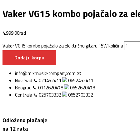
Vaker VG15 kombo pojačalo za el
4.999,00
rsd
Vaker VG15 kombo pojačalo za električnu gitaru 15W količina
Dodaj u korpu
info@mixmusic-company.com 📧
Novi Sad 📞 021452411
0652452411
Beograd 📞 0112620478
0652620478
Centrala 📞 025703332
0652703332
Odloženo plaćanje
na 12 rata