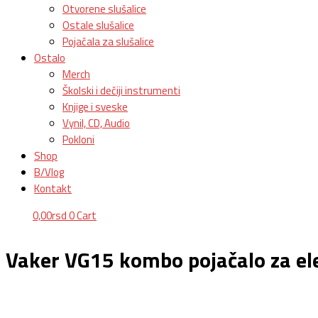
Otvorene slušalice
Ostale slušalice
Pojačala za slušalice
Ostalo
Merch
Školski i dečiji instrumenti
Knjige i sveske
Vynil, CD, Audio
Pokloni
Shop
B/Vlog
Kontakt
0,00
rsd
0
Cart
Vaker VG15 kombo pojačalo za el