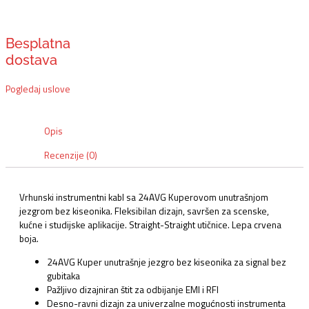
Besplatna
dostava
Pogledaj uslove
Opis
Recenzije (0)
Vrhunski instrumentni kabl sa 24AVG Kuperovom unutrašnjom
jezgrom bez kiseonika. Fleksibilan dizajn, savršen za scenske,
kućne i studijske aplikacije. Straight-Straight utičnice. Lepa crvena
boja.
24AVG Kuper unutrašnje jezgro bez kiseonika za signal bez
gubitaka
Pažljivo dizajniran štit za odbijanje EMI i RFI
Desno-ravni dizajn za univerzalne mogućnosti instrumenta