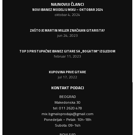
NAJNOVIJI ČLANCI
NOVI IBANEZ MODELI U MIXU – OKTOBAR 2024
oktobar 4, 2024
ZAŠTO JE MARTIN MILLER ZNAČAJAN GITARISTA?
jun 24, 2023
TOP 3 PRISTUPAČNE IBANEZ GITARE SA „BOGATIM“ IZGLEDOM
februar 11, 2023
KUPOVINA PRVE GITARE
jul 17, 2022
KONTAKT PODACI
BEOGRAD
Makedonska 30
tel: 011 2620 478
mix.bgmaloprodaja@gmail.com
Ponedeljak – Petak: 10h-18h
Subota: 09-14h
NOVI SAD