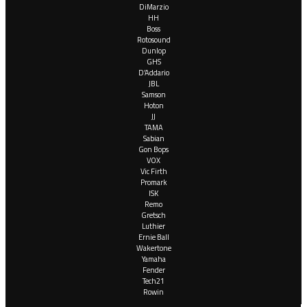
DiMarzio
HH
Boss
Rotosound
Dunlop
GHS
D’Addario
JBL
Samson
Hoton
JJ
TAMA
Sabian
Gon Bops
VOX
Vic Firth
Promark
ISK
Remo
Gretsch
Luthier
Ernie Ball
Wakertone
Yamaha
Fender
Tech21
Rowin