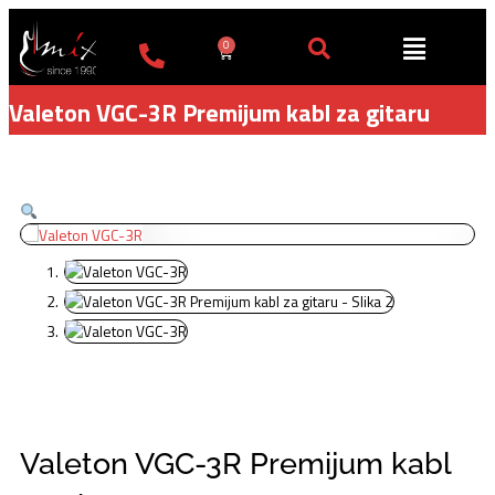
Пређи
на
0
Cart
садржај
Valeton VGC-3R Premijum kabl za gitaru
Valeton VGC-3R Premijum kabl