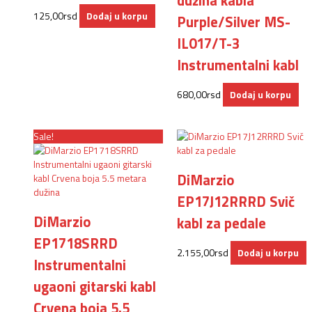
dužina kabla
125,00
rsd
Dodaj u korpu
Purple/Silver MS-
IL017/T-3
Instrumentalni kabl
680,00
rsd
Dodaj u korpu
Sale!
DiMarzio
EP17J12RRRD Svič
DiMarzio
kabl za pedale
EP1718SRRD
2.155,00
rsd
Dodaj u korpu
Instrumentalni
ugaoni gitarski kabl
Crvena boja 5.5