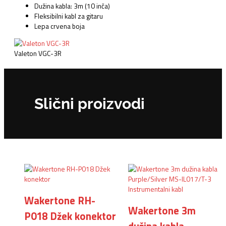
Dužina kabla: 3m (10 inča)
Fleksibilni kabl za gitaru
Lepa crvena boja
Valeton VGC-3R
Slični proizvodi
Originalna
Trenutna
cena
cena
je
je:
Wakertone RH-
bila:
4.142,00rsd.
Wakertone 3m
4.575,00rsd.
P018 Džek konektor