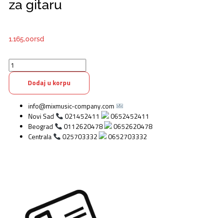
za gitaru
1.165,00
rsd
Valeton
VGC-
3R
Dodaj u korpu
Premijum
kabl
info@mixmusic-company.com
za
Novi Sad
021452411
0652452411
gitaru
Beograd
0112620478
0652620478
količina
Centrala
025703332
0652703332