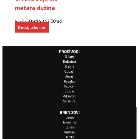
metara dužina
4.575,00
rsd
4.142,00
rsd
Dodaj u korpu
PROIZVODI
Gitare
Bubnjevi
Klaviri
Gudači
Duvači
Razglas
Kablovi
Studio
Mikrofoni
Slušalice
BRENDOVI
Ibanez
Takamine
Laney
Kustom
Hartke