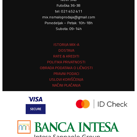
Futoška 36-38
tel: 021 452 411
mix.nsmaloprodaja@gmail.com
Ponedeljak – Petak: 10h-18h
Subota: 09-14h
ISTORIJA MIX-A
DOSTAVA
RATE & KREDITI
POLITIKA PRIVATNOSTI
OBRADA PODATAKA O LIČNOSTI
PRAVNI PODACI
USLOVI KORIŠĆENJA
NAČINI PLAĆANJA