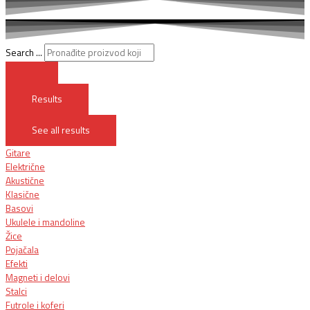
Search ...
Results
See all results
Gitare
Električne
Akustične
Klasične
Basovi
Ukulele i mandoline
Žice
Pojačala
Efekti
Magneti i delovi
Stalci
Futrole i koferi