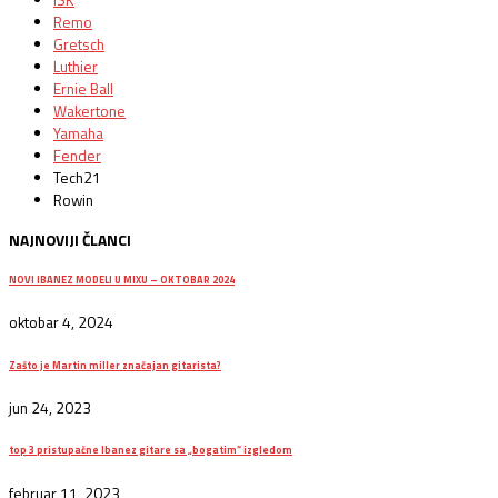
Remo
Gretsch
Luthier
Ernie Ball
Wakertone
Yamaha
Fender
Tech21
Rowin
NAJNOVIJI ČLANCI
NOVI IBANEZ MODELI U MIXU – OKTOBAR 2024
oktobar 4, 2024
Zašto je Martin miller značajan gitarista?
jun 24, 2023
top 3 pristupačne Ibanez gitare sa „bogatim“ izgledom
februar 11, 2023