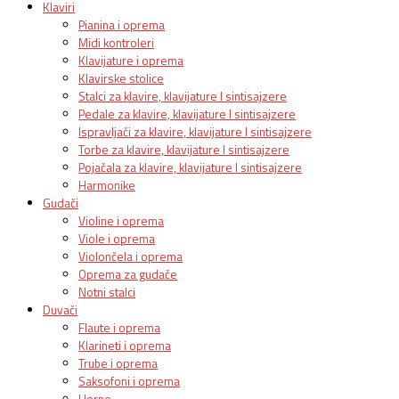
Klaviri
Pianina i oprema
Midi kontroleri
Klavijature i oprema
Klavirske stolice
Stalci za klavire, klavijature I sintisajzere
Pedale za klavire, klavijature I sintisajzere
Ispravljači za klavire, klavijature I sintisajzere
Torbe za klavire, klavijature I sintisajzere
Pojačala za klavire, klavijature I sintisajzere
Harmonike
Gudači
Violine i oprema
Viole i oprema
Violončela i oprema
Oprema za gudače
Notni stalci
Duvači
Flaute i oprema
Klarineti i oprema
Trube i oprema
Saksofoni i oprema
Horne