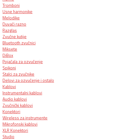
Tromboni
Usne harmonike
Melodike
Duvači razno
Razglas
Zvučne kutije
Bluetooth zvučnici
Miksete
DiBox
Pojačala za ozvučenje
Spikoni
Stalci za zvučnike
Delovi za ozvučenje i ostalo
Kablovi
Instrumentalni kablovi
Audio kablovi
Zvučnički kablovi
Konektori
Wireless za instrumente
Mikrofonski kablovi
XLR Konektori
Studio