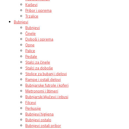
Kaiševi
Pribor i oprema
Trzalice
Bubnjevi
Bubnjevi
Činele
Doboši i oprema
Opne
Palice
Pedale
Stalci za činele
Stalci za doboše
Stolice za bubanj i delovi
Rampe i ostali delovi
Bubnjarske futrole i koferi
Metronomi i štimeri
Bubnjarski ključevi i inbusi
Filcevi
Perkusije
Bubnjevi higijena
Bubnjevi ostalo
Bubnjevi ostali pribor