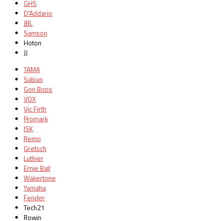
GHS
D’Addario
JBL
Samson
Hoton
JJ
TAMA
Sabian
Gon Bops
VOX
Vic Firth
Promark
ISK
Remo
Gretsch
Luthier
Ernie Ball
Wakertone
Yamaha
Fender
Tech21
Rowin