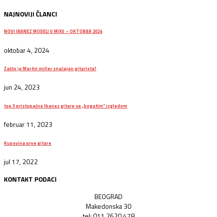
NAJNOVIJI ČLANCI
NOVI IBANEZ MODELI U MIXU – OKTOBAR 2024
oktobar 4, 2024
Zašto je Martin miller značajan gitarista?
jun 24, 2023
top 3 pristupačne Ibanez gitare sa „bogatim“ izgledom
februar 11, 2023
Kupovina prve gitare
jul 17, 2022
KONTAKT PODACI
BEOGRAD
Makedonska 30
tel: 011 2620 478