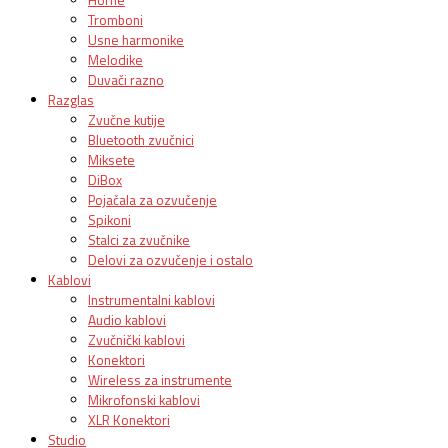
Tromboni
Usne harmonike
Melodike
Duvači razno
Razglas
Zvučne kutije
Bluetooth zvučnici
Miksete
DiBox
Pojačala za ozvučenje
Spikoni
Stalci za zvučnike
Delovi za ozvučenje i ostalo
Kablovi
Instrumentalni kablovi
Audio kablovi
Zvučnički kablovi
Konektori
Wireless za instrumente
Mikrofonski kablovi
XLR Konektori
Studio