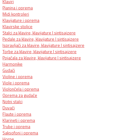
Klaviri
Pianina i oprema
Midi kontroleri
Klavijature i oprema
Klavirske stolice
Stalci za klavire, klavijature I sintisajzere
Pedale za klavire, klavijature I sintisajzere
Ispravljači za klavire, klavijature I sintisajzere
Torbe za klavire, klavijature I sintisajzere
Pojačala za klavire, klavijature I sintisajzere
Harmonike
Gudači
Violine i oprema
Viole i oprema
Violončela i oprema
Oprema za gudače
Notni stalci
Duvači
Flaute i oprema
Klarineti i oprema
Trube i oprema
Saksofoni i oprema
Horne