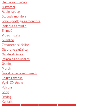
Delovi za pojačala
Mikrofoni
Audio kartice
Studijski monitori
Stalci i podloga za monitore
Izolacija za studio
Snimači
Video mixete
Slušalice
Zatvorene slušalice
Otvorene slušalice
Ostale slušalice
Pojačala za slušalice
Ostalo
Merch
Školski i dečiji instrumenti
Knjige i sveske
Vynil, CD, Audio
Pokloni
Shop
B/Vlog
Kontakt