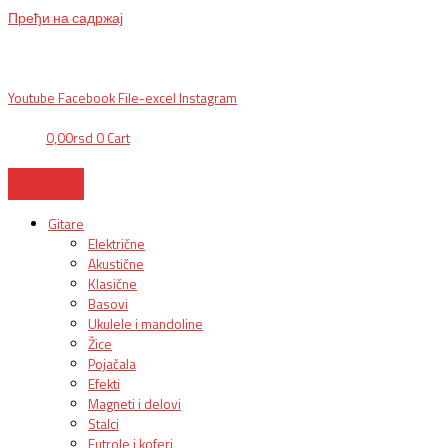
Пређи на садржај
BG, Makedonska 30,
011 2620478, PON/PET: 10/18h, SUB: 10/
15h| NS,
Futoška 36-38,
021 452411, 10-18h, SUB 10h-15h
| VEL:
025703127
|
info@mixmusic-company.com
|
Youtube
Facebook
File-excel
Instagram
0,00
rsd
0
Cart
Gitare
Električne
Akustične
Klasične
Basovi
Ukulele i mandoline
Žice
Pojačala
Efekti
Magneti i delovi
Stalci
Futrole i koferi