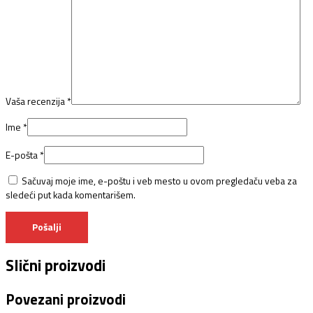
Vaša recenzija
*
Ime
*
E-pošta
*
Sačuvaj moje ime, e-poštu i veb mesto u ovom pregledaču veba za
sledeći put kada komentarišem.
Slični proizvodi
Povezani proizvodi