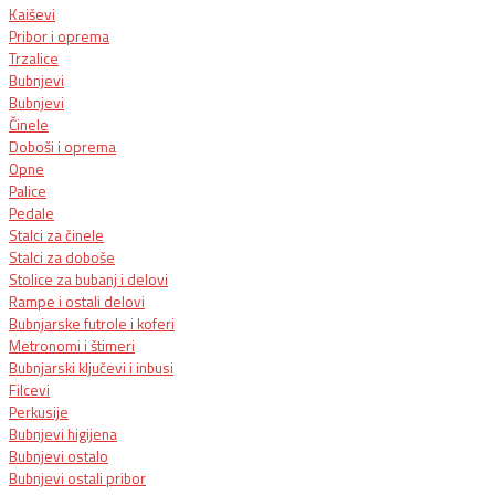
Kaiševi
Pribor i oprema
Trzalice
Bubnjevi
Bubnjevi
Činele
Doboši i oprema
Opne
Palice
Pedale
Stalci za činele
Stalci za doboše
Stolice za bubanj i delovi
Rampe i ostali delovi
Bubnjarske futrole i koferi
Metronomi i štimeri
Bubnjarski ključevi i inbusi
Filcevi
Perkusije
Bubnjevi higijena
Bubnjevi ostalo
Bubnjevi ostali pribor