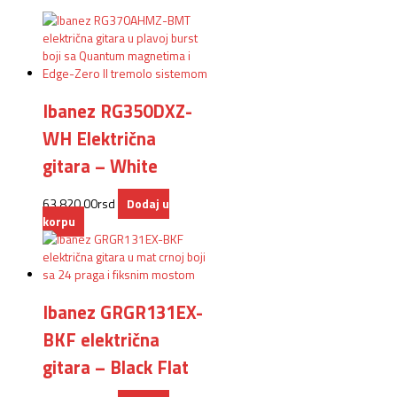
Ibanez RG350DXZ-
WH Električna
gitara – White
63.820,00
rsd
Dodaj u
korpu
Ibanez GRGR131EX-
BKF električna
gitara – Black Flat