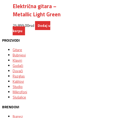
Električna gitara –
Metallic Light Green
25.899,00
rsd
Dodaj u
korpu
PROIZVODI
Gitare
Bubnjevi
Klaviri
Gudači
Duvači
Razglas
Kablovi
Studio
Mikrofoni
Slušalice
BRENDOVI
Ibanez