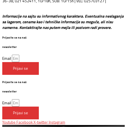
36-38, 021 452411, 10/18h, SUB: 10/15h | VEL: 025703127 |
info@mixmusic-company.com
Informacije na sajtu su informativnog karaktera. Eventualna neslaganja
sa lagerom, cenama kao i tehničke informacije su moguće, ali nisu
namerne. Kontaktirajte nas putem mejla ili pozivom radi provere.
Prijavite se na naš
newsletter
Email
Prijavi se
Prijavite se na naš
newsletter
Email
Prijavi se
Youtube
Facebook
X-twitter
Instagram