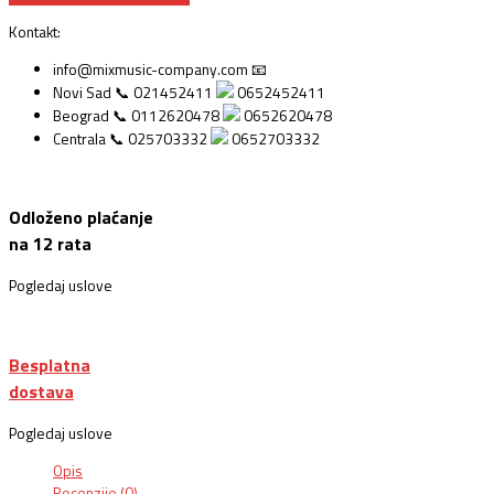
Kontakt:
info@mixmusic-company.com 📧
Novi Sad 📞 021452411
0652452411
Beograd 📞 0112620478
0652620478
Centrala 📞 025703332
0652703332
Odloženo plaćanje
na 12 rata
Pogledaj uslove
Besplatna
dostava
Pogledaj uslove
Opis
Recenzije (0)