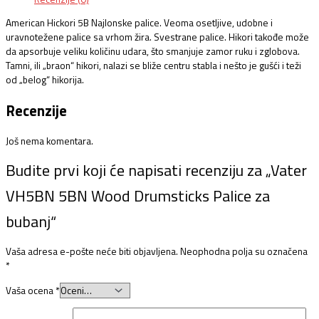
American Hickori 5B Najlonske palice. Veoma osetljive, udobne i
uravnotežene palice sa vrhom žira. Svestrane palice. Hikori takođe može
da apsorbuje veliku količinu udara, što smanjuje zamor ruku i zglobova.
Tamni, ili „braon“ hikori, nalazi se bliže centru stabla i nešto je gušći i teži
od „belog“ hikorija.
Recenzije
Još nema komentara.
Budite prvi koji će napisati recenziju za „Vater
VH5BN 5BN Wood Drumsticks Palice za
bubanj“
Vaša adresa e-pošte neće biti objavljena.
Neophodna polja su označena
*
Vaša ocena
*