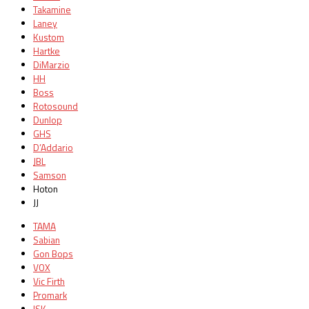
Takamine
Laney
Kustom
Hartke
DiMarzio
HH
Boss
Rotosound
Dunlop
GHS
D’Addario
JBL
Samson
Hoton
JJ
TAMA
Sabian
Gon Bops
VOX
Vic Firth
Promark
ISK