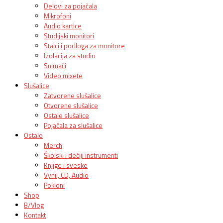
Delovi za pojačala
Mikrofoni
Audio kartice
Studijski monitori
Stalci i podloga za monitore
Izolacija za studio
Snimači
Video mixete
Slušalice
Zatvorene slušalice
Otvorene slušalice
Ostale slušalice
Pojačala za slušalice
Ostalo
Merch
Školski i dečiji instrumenti
Knjige i sveske
Vynil, CD, Audio
Pokloni
Shop
B/Vlog
Kontakt