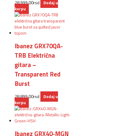
28.999,00
rsd
Dodaj u
korpu
Ibanez GRX70QA-
TRB Električna
gitara –
Transparent Red
Burst
28.899,00
rsd
Dodaj u
korpu
Ibanez GRX40-MGN