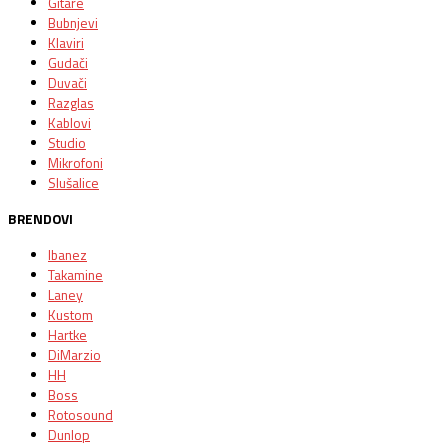
Gitare
Bubnjevi
Klaviri
Gudači
Duvači
Razglas
Kablovi
Studio
Mikrofoni
Slušalice
BRENDOVI
Ibanez
Takamine
Laney
Kustom
Hartke
DiMarzio
HH
Boss
Rotosound
Dunlop