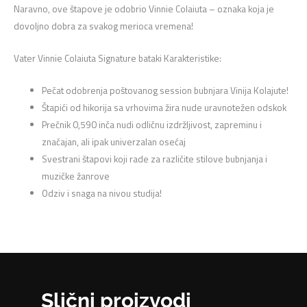
Naravno, ove štapove je odobrio Vinnie Colaiuta – oznaka koja je
dovoljno dobra za svakog merioca vremena!
Vater Vinnie Colaiuta Signature bataki Karakteristike:
Pečat odobrenja poštovanog session bubnjara Vinija Kolajute!
Štapići od hikorija sa vrhovima žira nude uravnotežen odskok
Prečnik 0,590 inča nudi odličnu izdržljivost, zapreminu i
značajan, ali ipak univerzalan osećaj
Svestrani štapovi koji rade za različite stilove bubnjanja i
muzičke žanrove
Odziv i snaga na nivou studija!
Slični proizvodi