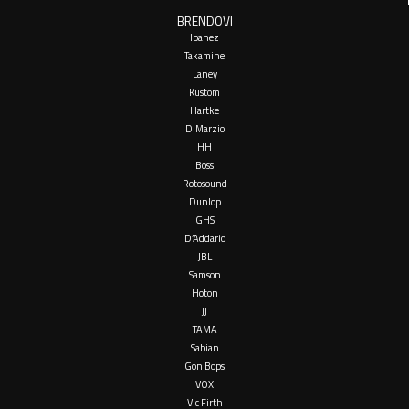
BRENDOVI
Ibanez
Takamine
Laney
Kustom
Hartke
DiMarzio
HH
Boss
Rotosound
Dunlop
GHS
D’Addario
JBL
Samson
Hoton
JJ
TAMA
Sabian
Gon Bops
VOX
Vic Firth