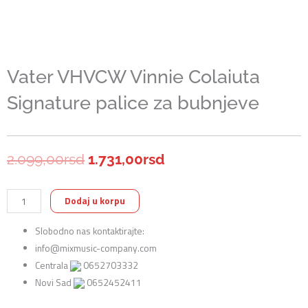
Vater VHVCW Vinnie Colaiuta
Signature palice za bubnjeve
Originalna
Trenutna
2.099,00
rsd
1.731,00
rsd
cena
cena
Vater
Dodaj u korpu
je
je:
VHVCW
Slobodno nas kontaktirajte:
Vinnie
bila:
1.731,00rsd.
info@mixmusic-company.com
Colaiuta
2.099,00rsd.
Centrala
0652703332
Signature
Novi Sad
0652452411
palice
za