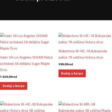
Wakertone W-HIC-7A Bubnjarske
Vater 5A Los Angeles VH5AW Palice
palice 7A veličina Hickory drvo
za bubanj 5A debljina Sugar Maple
590,00
rsd
Drvo
Dodaj u korpu
1.649,00
rsd
Dodaj u korpu