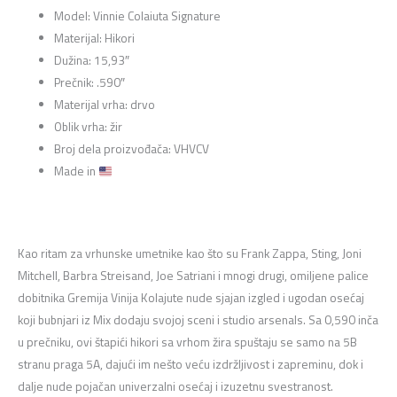
Model: Vinnie Colaiuta Signature
Materijal: Hikori
Dužina: 15,93″
Prečnik: .590″
Materijal vrha: drvo
Oblik vrha: žir
Broj dela proizvođača: VHVCV
Made in
Kao ritam za vrhunske umetnike kao što su Frank Zappa, Sting, Joni
Mitchell, Barbra Streisand, Joe Satriani i mnogi drugi, omiljene palice
dobitnika Gremija Vinija Kolajute nude sjajan izgled i ugodan osećaj
koji bubnjari iz Mix dodaju svojoj sceni i studio arsenals. Sa 0,590 inča
u prečniku, ovi štapići hikori sa vrhom žira spuštaju se samo na 5B
stranu praga 5A, dajući im nešto veću izdržljivost i zapreminu, dok i
dalje nude pojačan univerzalni osećaj i izuzetnu svestranost.