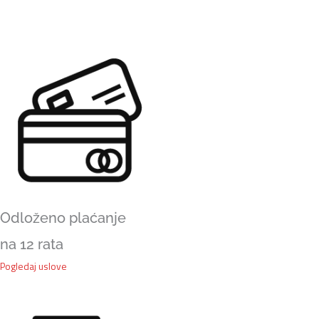
bubnjeve
količina
Odloženo plaćanje
na 12 rata
Pogledaj uslove