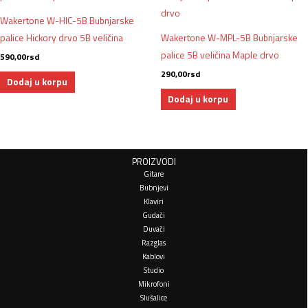
Wakertone W-HIC-5B Bubnjarske
palice Hickory drvo 5B veličina
Wakertone W-MPL-5B Bubnjarske
palice 5B veličina Maple drvo
590,00
rsd
290,00
rsd
Dodaj u korpu
Dodaj u korpu
PROIZVODI
Gitare
Bubnjevi
Klaviri
Gudači
Duvači
Razglas
Kablovi
Studio
Mikrofoni
Slušalice