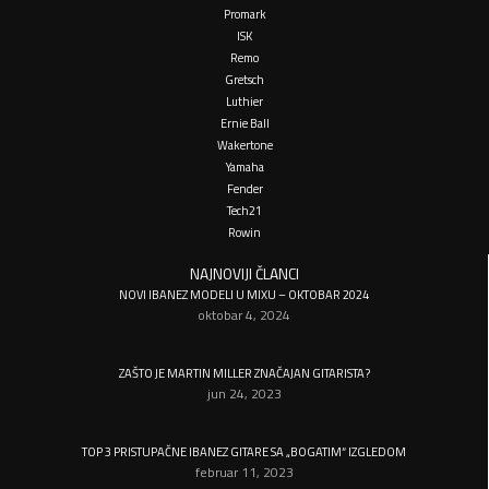
Promark
ISK
Remo
Gretsch
Luthier
Ernie Ball
Wakertone
Yamaha
Fender
Tech21
Rowin
NAJNOVIJI ČLANCI
NOVI IBANEZ MODELI U MIXU – OKTOBAR 2024
oktobar 4, 2024
ZAŠTO JE MARTIN MILLER ZNAČAJAN GITARISTA?
jun 24, 2023
TOP 3 PRISTUPAČNE IBANEZ GITARE SA „BOGATIM“ IZGLEDOM
februar 11, 2023