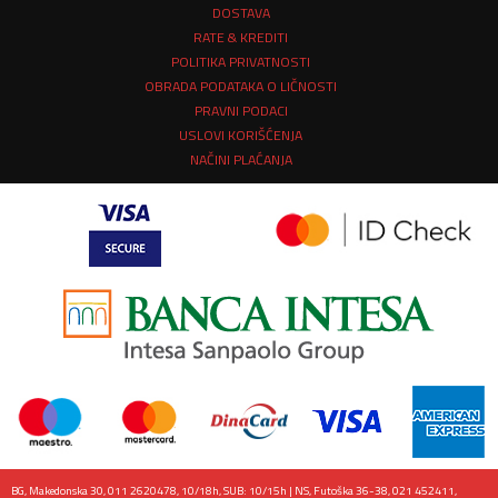
DOSTAVA
RATE & KREDITI
POLITIKA PRIVATNOSTI
OBRADA PODATAKA O LIČNOSTI
PRAVNI PODACI
USLOVI KORIŠĆENJA
NAČINI PLAĆANJA
BG, Makedonska 30, 011 2620478, 10/18h, SUB: 10/15h | NS, Futoška 36-38, 021 452411,