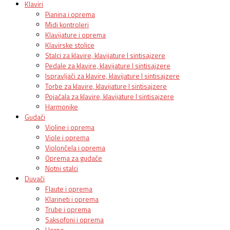
Klaviri
Pianina i oprema
Midi kontroleri
Klavijature i oprema
Klavirske stolice
Stalci za klavire, klavijature I sintisajzere
Pedale za klavire, klavijature I sintisajzere
Ispravljači za klavire, klavijature I sintisajzere
Torbe za klavire, klavijature I sintisajzere
Pojačala za klavire, klavijature I sintisajzere
Harmonike
Gudači
Violine i oprema
Viole i oprema
Violončela i oprema
Oprema za gudače
Notni stalci
Duvači
Flaute i oprema
Klarineti i oprema
Trube i oprema
Saksofoni i oprema
Horne