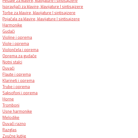
Pedale za klavire, klavijature I sintisajzere
Ispravljači za klavire, klavijature I sintisajzere
Torbe za klavire, klavijature I sintisajzere
Pojačala za klavire, klavijature I sintisajzere
Harmonike
Gudači
Violine i oprema
Viole i oprema
Violončela i oprema
Oprema za gudače
Notni stalci
Duvači
Flaute i oprema
Klarineti i oprema
Trube i oprema
Saksofoni i oprema
Horne
Tromboni
Usne harmonike
Melodike
Duvači razno
Razglas
Zvučne kutije