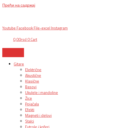
Пређи на садржај
BG, Makedonska 30,
011 2620478, PON/PET: 10/18h, SUB: 10/
15h| NS,
Futoška 36-38,
021 452411, 10-18h, SUB 10h-15h
| VEL:
025703127
|
info@mixmusic-company.com
|
Youtube
Facebook
File-excel
Instagram
0,00
rsd
0
Cart
Gitare
Električne
Akustične
Klasične
Basovi
Ukulele i mandoline
Žice
Pojačala
Efekti
Magneti i delovi
Stalci
Futrole i koferi