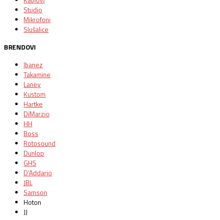
Studio
Mikrofoni
Slušalice
BRENDOVI
Ibanez
Takamine
Laney
Kustom
Hartke
DiMarzio
HH
Boss
Rotosound
Dunlop
GHS
D’Addario
JBL
Samson
Hoton
JJ