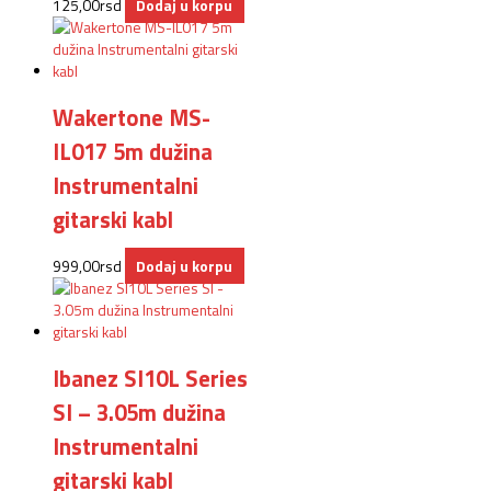
125,00
rsd
Dodaj u korpu
Wakertone MS-
IL017 5m dužina
Instrumentalni
gitarski kabl
999,00
rsd
Dodaj u korpu
Ibanez SI10L Series
SI – 3.05m dužina
Instrumentalni
gitarski kabl