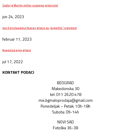
Zašto je Martin miller značajan gitarista?
jun 24, 2023
top 3 pristupačne Ibanez gitare sa „bogatim“ izgledom
februar 11, 2023
Kupovina prve gitare
jul 17, 2022
KONTAKT PODACI
BEOGRAD
Makedonska 30
tel: 011 2620 478
mix.bgmaloprodaja@gmail.com
Ponedeljak – Petak: 10h-18h
Subota: 09-14h
NOVI SAD
Futoška 36-38