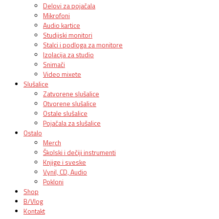
Delovi za pojačala
Mikrofoni
Audio kartice
Studijski monitori
Stalci i podloga za monitore
Izolacija za studio
Snimači
Video mixete
Slušalice
Zatvorene slušalice
Otvorene slušalice
Ostale slušalice
Pojačala za slušalice
Ostalo
Merch
Školski i dečiji instrumenti
Knjige i sveske
Vynil, CD, Audio
Pokloni
Shop
B/Vlog
Kontakt