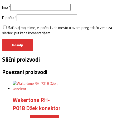
Ime
*
E-pošta
*
Sačuvaj moje ime, e-poštu i veb mesto u ovom pregledaču veba za
sledeći put kada komentarišem.
Slični proizvodi
Povezani proizvodi
Wakertone RH-
P018 Džek konektor