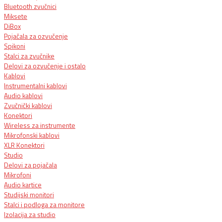
Bluetooth zvučnici
Miksete
DiBox
Pojačala za ozvučenje
Spikoni
Stalci za zvučnike
Delovi za ozvučenje i ostalo
Kablovi
Instrumentalni kablovi
Audio kablovi
Zvučnički kablovi
Konektori
Wireless za instrumente
Mikrofonski kablovi
XLR Konektori
Studio
Delovi za pojačala
Mikrofoni
Audio kartice
Studijski monitori
Stalci i podloga za monitore
Izolacija za studio