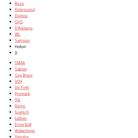
Boss
Rotosound
Dunlop
GHS
D’Addario
JBL
Samson
Hoton
JJ
TAMA
Sabian
Gon Bops
VOX
Vic Firth
Promark
ISK
Remo
Gretsch
Luthier
Ernie Ball
Wakertone
Yamaha