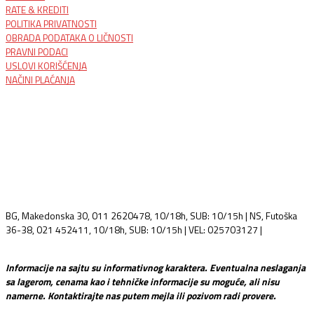
RATE & KREDITI
POLITIKA PRIVATNOSTI
OBRADA PODATAKA O LIČNOSTI
PRAVNI PODACI
USLOVI KORIŠĆENJA
NAČINI PLAĆANJA
BG, Makedonska 30, 011 2620478, 10/18h, SUB: 10/15h | NS, Futoška
36-38, 021 452411, 10/18h, SUB: 10/15h | VEL: 025703127 |
info@mixmusic-company.com
Informacije na sajtu su informativnog karaktera. Eventualna neslaganja
sa lagerom, cenama kao i tehničke informacije su moguće, ali nisu
namerne. Kontaktirajte nas putem mejla ili pozivom radi provere.