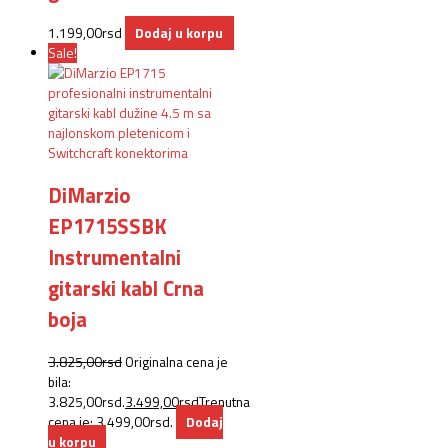
1.199,00
rsd
Dodaj u korpu
Sale!
DiMarzio
EP1715SSBK
Instrumentalni
gitarski kabl Crna
boja
3.825,00
rsd
Originalna cena je
bila:
3.825,00rsd.
3.499,00
rsd
Trenutna
cena je: 3.499,00rsd.
Dodaj
u korpu