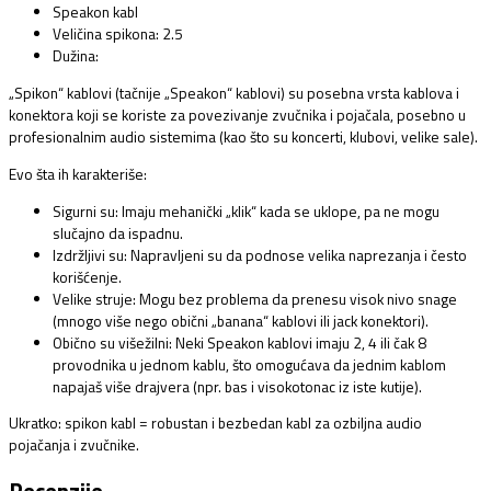
Speakon kabl
Veličina spikona: 2.5
Dužina:
„Spikon“ kablovi (tačnije „Speakon“ kablovi) su posebna vrsta kablova i
konektora koji se koriste za povezivanje zvučnika i pojačala, posebno u
profesionalnim audio sistemima (kao što su koncerti, klubovi, velike sale).
Evo šta ih karakteriše:
Sigurni su: Imaju mehanički „klik“ kada se uklope, pa ne mogu
slučajno da ispadnu.
Izdržljivi su: Napravljeni su da podnose velika naprezanja i često
korišćenje.
Velike struje: Mogu bez problema da prenesu visok nivo snage
(mnogo više nego obični „banana“ kablovi ili jack konektori).
Obično su višežilni: Neki Speakon kablovi imaju 2, 4 ili čak 8
provodnika u jednom kablu, što omogućava da jednim kablom
napajaš više drajvera (npr. bas i visokotonac iz iste kutije).
Ukratko: spikon kabl = robustan i bezbedan kabl za ozbiljna audio
pojačanja i zvučnike.