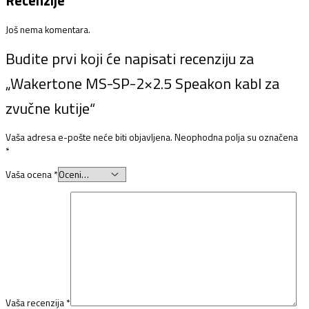
Recenzije
Još nema komentara.
Budite prvi koji će napisati recenziju za
„Wakertone MS-SP-2×2.5 Speakon kabl za
zvučne kutije“
Vaša adresa e-pošte neće biti objavljena.
Neophodna polja su označena
*
Vaša ocena
*
Vaša recenzija
*