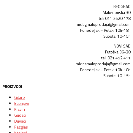
BEOGRAD
Makedonska 30
tel: 011 2620 478
mix.bgmaloprodaja@gmail.com
Ponedeljak – Petak: 10h-18h
Subota: 10-15h
NOVI SAD
Futoška 36-38
tel: 021 452 411
mix.nsmaloprodaja@gmail.com
Ponedeljak – Petak: 10h-18h
Subota: 10-15h
PROIZVODI
Gitare
Bubnjevi
Klaviri
Gudači
Duvači
Razglas
Kablovi