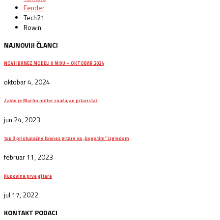
Fender
Tech21
Rowin
NAJNOVIJI ČLANCI
NOVI IBANEZ MODELI U MIXU – OKTOBAR 2024
oktobar 4, 2024
Zašto je Martin miller značajan gitarista?
jun 24, 2023
top 3 pristupačne Ibanez gitare sa „bogatim“ izgledom
februar 11, 2023
Kupovina prve gitare
jul 17, 2022
KONTAKT PODACI