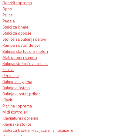
Doboši i oprema
Opne
Palice
Pedale
Stalci za činele
Stalci za doboše
Stolice za bubanj i delovi
Rampe i ostali delovi
Bubnjarske futrole i koferi
Metronomi i štimeri
Bubnjarski ključevi i inbusi
Filcevi
Perkusije
Bubnjevi higijena
Bubnjevi ostalo
Bubnjevi ostali pribor
Klaviri
Pianina i oprema
Midi kontroleri
Klavijature i oprema
Klavirske stolice
Stalci za klavire, klavijature I sintisajzere