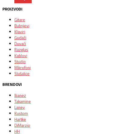
PROIZVODI
Gitare
Bubnjevi
Klaviri
Gudači
Duvači
Razglas
Kablovi
Studio
Mikrofoni
Slušalice
BRENDOVI
Ibanez
Takamine
Laney
Kustom
Hartke
DiMarzio
HH