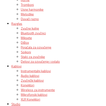
Tromboni
Usne harmonike
Melodike
Duvači razno
Razglas
Zvučne kutije
Bluetooth zvučnici
Miksete
DiBox
Pojačala za ozvučenje
Spikoni
Stalci za zvučnike
Delovi za ozvučenje i ostalo
Kablovi
Instrumentalni kablovi
Audio kablovi
Zvučnički kablovi
Konektori
Wireless za instrumente
Mikrofonski kablovi
XLR Konektori
Studio