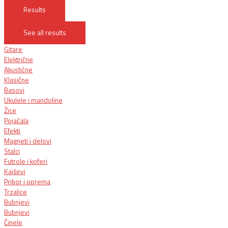
Results
See all results
Gitare
Električne
Akustične
Klasične
Basovi
Ukulele i mandoline
Žice
Pojačala
Efekti
Magneti i delovi
Stalci
Futrole i koferi
Kaiševi
Pribor i oprema
Trzalice
Bubnjevi
Bubnjevi
Činele