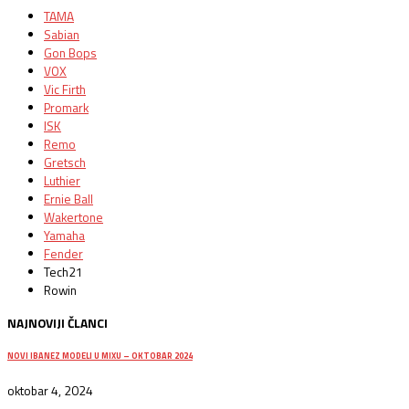
TAMA
Sabian
Gon Bops
VOX
Vic Firth
Promark
ISK
Remo
Gretsch
Luthier
Ernie Ball
Wakertone
Yamaha
Fender
Tech21
Rowin
NAJNOVIJI ČLANCI
NOVI IBANEZ MODELI U MIXU – OKTOBAR 2024
oktobar 4, 2024