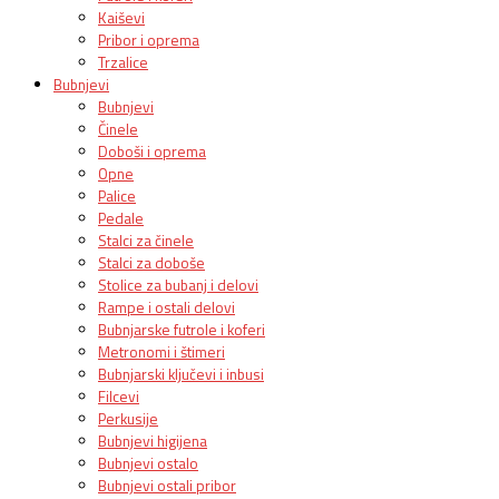
Kaiševi
Pribor i oprema
Trzalice
Bubnjevi
Bubnjevi
Činele
Doboši i oprema
Opne
Palice
Pedale
Stalci za činele
Stalci za doboše
Stolice za bubanj i delovi
Rampe i ostali delovi
Bubnjarske futrole i koferi
Metronomi i štimeri
Bubnjarski ključevi i inbusi
Filcevi
Perkusije
Bubnjevi higijena
Bubnjevi ostalo
Bubnjevi ostali pribor