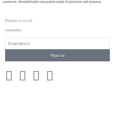
namerne. Kontaktirajte nas putem mejla ili pozivom radi provere.
Prijavite se na naš
newsletter
Email
Prijavi se
Y
F
X
I
o
a
-
n
u
c
t
s
t
e
w
t