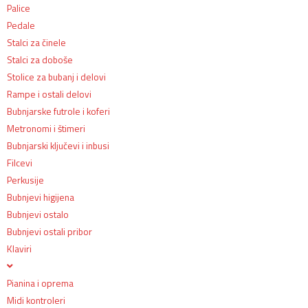
Palice
Pedale
Stalci za činele
Stalci za doboše
Stolice za bubanj i delovi
Rampe i ostali delovi
Bubnjarske futrole i koferi
Metronomi i štimeri
Bubnjarski ključevi i inbusi
Filcevi
Perkusije
Bubnjevi higijena
Bubnjevi ostalo
Bubnjevi ostali pribor
Klaviri
Pianina i oprema
Midi kontroleri