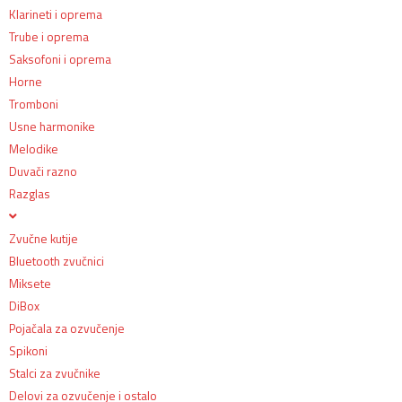
Klarineti i oprema
Trube i oprema
Saksofoni i oprema
Horne
Tromboni
Usne harmonike
Melodike
Duvači razno
Razglas
Zvučne kutije
Bluetooth zvučnici
Miksete
DiBox
Pojačala za ozvučenje
Spikoni
Stalci za zvučnike
Delovi za ozvučenje i ostalo