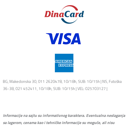
BG, Makedonska 30, 011 2620478, 10/18h, SUB: 10/15h | NS, Futoška
36-38, 021 452411, 10/18h, SUB: 10/15h | VEL: 025703127 |
info@mixmusic-company.com
Informacije na sajtu su informativnog karaktera. Eventualna neslaganja
sa lagerom, cenama kao i tehničke informacije su moguće, ali nisu