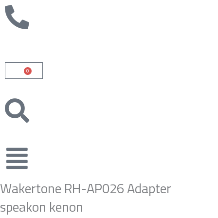
0
Cart
Wakertone RH-AP026 Adapter
speakon kenon