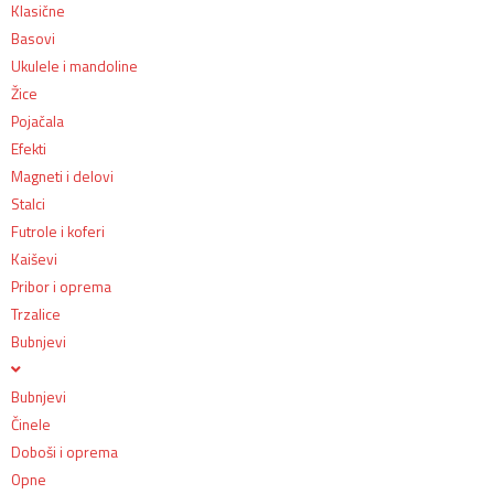
Klasične
Basovi
Ukulele i mandoline
Žice
Pojačala
Efekti
Magneti i delovi
Stalci
Futrole i koferi
Kaiševi
Pribor i oprema
Trzalice
Bubnjevi
Bubnjevi
Činele
Doboši i oprema
Opne