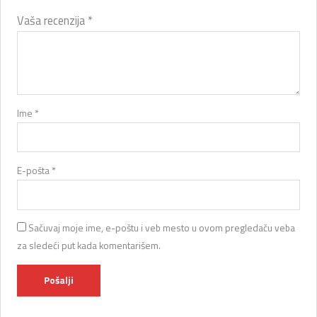
Vaša recenzija
*
Ime
*
E-pošta
*
Sačuvaj moje ime, e-poštu i veb mesto u ovom pregledaču veba
za sledeći put kada komentarišem.