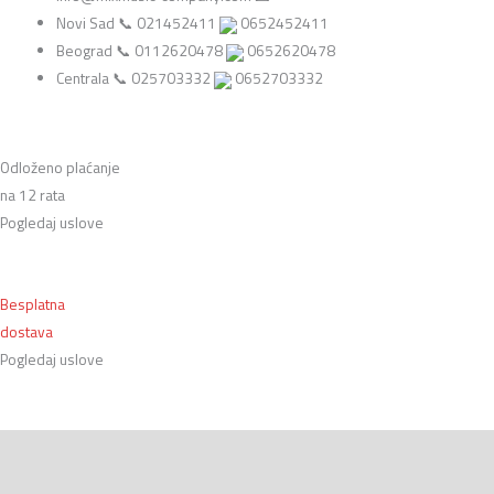
Adapter
Novi Sad 📞 021452411
0652452411
speakon
Beograd 📞 0112620478
0652620478
kenon
Centrala 📞 025703332
0652703332
količina
Odloženo plaćanje
na 12 rata
Pogledaj uslove
Besplatna
dostava
Pogledaj uslove
Opis
Recenzije (0)