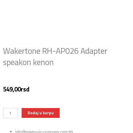
Wakertone RH-AP026 Adapter
speakon kenon
549,00
rsd
Wakertone
Dodaj u korpu
RH-
AP026
info@mixmusic-company.com 📧