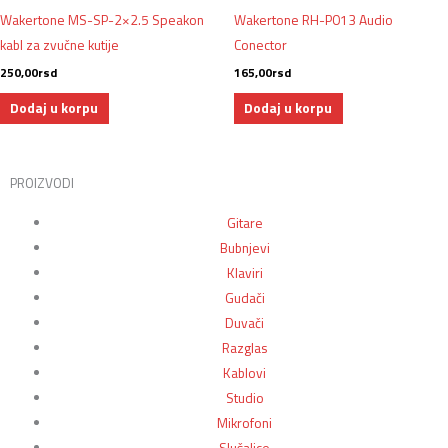
Wakertone MS-SP-2×2.5 Speakon
Wakertone RH-P013 Audio
kabl za zvučne kutije
Conector
250,00
rsd
165,00
rsd
Dodaj u korpu
Dodaj u korpu
PROIZVODI
Gitare
Bubnjevi
Klaviri
Gudači
Duvači
Razglas
Kablovi
Studio
Mikrofoni