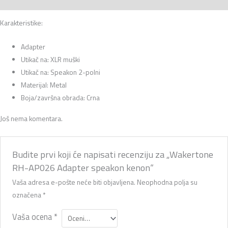
Karakteristike:
Adapter
Utikač na: XLR muški
Utikač na: Speakon 2-polni
Materijal: Metal
Boja/završna obrada: Crna
Još nema komentara.
Budite prvi koji će napisati recenziju za „Wakertone
RH-AP026 Adapter speakon kenon“
Vaša adresa e-pošte neće biti objavljena.
Neophodna polja su
označena
*
Vaša ocena
*