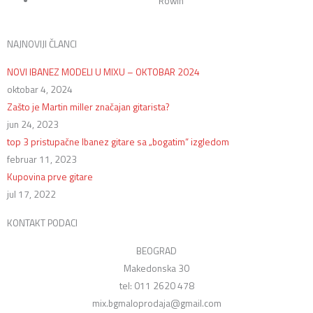
Rowin
NAJNOVIJI ČLANCI
NOVI IBANEZ MODELI U MIXU – OKTOBAR 2024
oktobar 4, 2024
Zašto je Martin miller značajan gitarista?
jun 24, 2023
top 3 pristupačne Ibanez gitare sa „bogatim“ izgledom
februar 11, 2023
Kupovina prve gitare
jul 17, 2022
KONTAKT PODACI
BEOGRAD
Makedonska 30
tel: 011 2620 478
mix.bgmaloprodaja@gmail.com