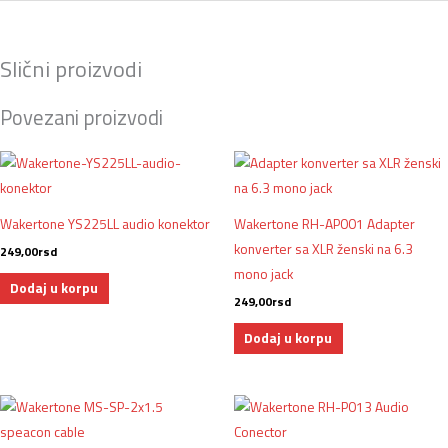
Slični proizvodi
Povezani proizvodi
Wakertone YS225LL audio konektor
Wakertone RH-AP001 Adapter
konverter sa XLR ženski na 6.3
249,00
rsd
mono jack
Dodaj u korpu
249,00
rsd
Dodaj u korpu