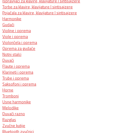
Ispravljači za klavire, klavijature I sintisajzere
Torbe za klavire, klavijature I sintisajzere
Pojačala za klavire, klavijature I sintisajzere
Harmonike
Gudači
Violine i oprema
Viole i oprema
Violončela i oprema
Oprema za gudače
Notni stalci
Duvači
Flaute i oprema
Klarineti i oprema
Trube i oprema
Saksofoni i oprema
Horne
Tromboni
Usne harmonike
Melodike
Duvači razno
Razglas
Zvučne kutije
Bluetooth zvučnici