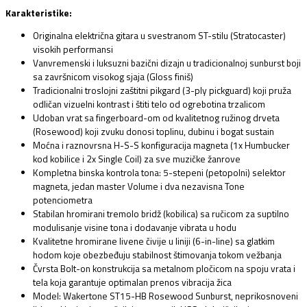
Karakteristike:
Originalna električna gitara u svestranom ST-stilu (Stratocaster)
visokih performansi
Vanvremenski i luksuzni bazični dizajn u tradicionalnoj sunburst boji
sa završnicom visokog sjaja (Gloss finiš)
Tradicionalni troslojni zaštitni pikgard (3-ply pickguard) koji pruža
odličan vizuelni kontrast i štiti telo od ogrebotina trzalicom
Udoban vrat sa fingerboard-om od kvalitetnog ružinog drveta
(Rosewood) koji zvuku donosi toplinu,
dubinu i bogat sustain
Moćna i raznovrsna H-S-S konfiguracija magneta (1x Humbucker
kod kobilice i 2x Single Coil) za sve muzičke žanrove
Kompletna binska kontrola tona:
5-stepeni (petopolni) selektor
magneta,
jedan master Volume i dva nezavisna Tone
potenciometra
Stabilan hromirani tremolo bridž (kobilica) sa ručicom za suptilno
modulisanje visine tona i dodavanje vibrata u hodu
Kvalitetne hromirane livene čivije u liniji (6-in-line) sa glatkim
hodom koje obezbeđuju stabilnost štimovanja tokom vežbanja
Čvrsta Bolt-on konstrukcija sa metalnom pločicom na spoju vrata i
tela koja garantuje optimalan prenos vibracija žica
Model:
Wakertone ST15-HB Rosewood Sunburst,
neprikosnoveni