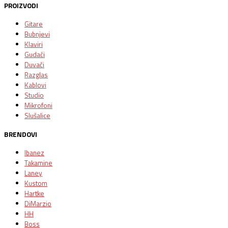
PROIZVODI
Gitare
Bubnjevi
Klaviri
Gudači
Duvači
Razglas
Kablovi
Studio
Mikrofoni
Slušalice
BRENDOVI
Ibanez
Takamine
Laney
Kustom
Hartke
DiMarzio
HH
Boss