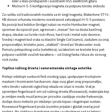
lider u klasi pristupačnih i svestranih HSS električnih gitara
Moćna H-S-S konfiguracija magneta za potpunu tonsku slobodu
Za razliku od tradicionalnih modela sa tri singl magneta,
Wakertone ST15-
HB donosi vrhunsku modernu svestranost zahvaljujući H-S-S postavci.
Na poziciji kod kobilice (bridge) nalazi se moćni Humbucker magnet,
spreman da isporuči pun,
agresivan i „masan“ ton sa dosta bazičnog
drajva,
idealan za čvrste rock rifove,
hard rock i metal solo deonice.
Srednji i magnet kod vrata su klasični Single Coil (samci),
zaduženi za onaj
prepoznatljivi,
kristalno jasni,
„staklast“ i brenčavi Stratocaster zvuk.
Pomoću petopolnog sviča (selektora),
sa lakoćom se krećete kroz pet
potpuno različitih zvučnih karaktera – od čistog fanka i bluza do sirovog
rock zvuka.
Toplina ružinog drveta i vanvremenska vintage estetika
Prelepi višebojni sunburst finiš visokog sjaja,
upotpunjen troslojnom
maskom i hromiranim hardverom,
daje ovoj gitari onaj prepoznatljiv,
retro binski i salonski izgled koji nikada ne izlazi iz mode.
Vrat je
opremljen fingerboard-om od ružinog drveta (Rosewood),
materijala koji
je omiljen među muzičarima jer prirodno zaobljuje visoke frekvencije,
dodaje dozu mekoće pri okidanju i pruža topao i dugotrajan sustain.
Rosewood fingerboard pruža izuzetno prijatan i gladak osećaj pod
prstima,
što olakšava dugotrajne probe i svakodnevni rad na tehnici.