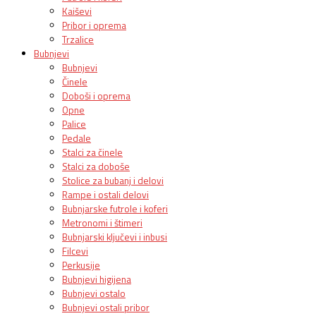
Kaiševi
Pribor i oprema
Trzalice
Bubnjevi
Bubnjevi
Činele
Doboši i oprema
Opne
Palice
Pedale
Stalci za činele
Stalci za doboše
Stolice za bubanj i delovi
Rampe i ostali delovi
Bubnjarske futrole i koferi
Metronomi i štimeri
Bubnjarski ključevi i inbusi
Filcevi
Perkusije
Bubnjevi higijena
Bubnjevi ostalo
Bubnjevi ostali pribor