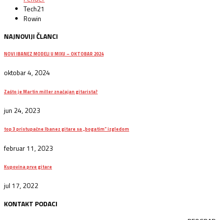
Tech21
Rowin
NAJNOVIJI ČLANCI
NOVI IBANEZ MODELI U MIXU – OKTOBAR 2024
oktobar 4, 2024
Zašto je Martin miller značajan gitarista?
jun 24, 2023
top 3 pristupačne Ibanez gitare sa „bogatim“ izgledom
februar 11, 2023
Kupovina prve gitare
jul 17, 2022
KONTAKT PODACI