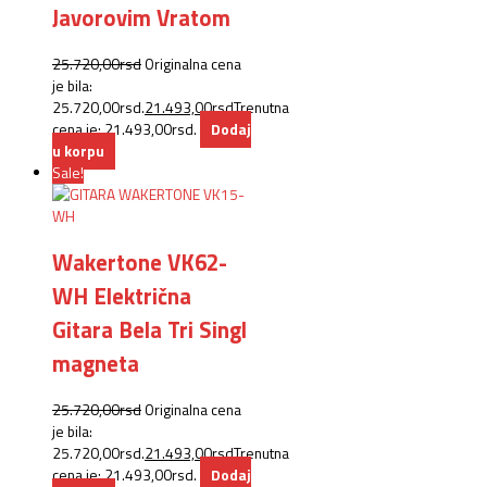
Javorovim Vratom
25.720,00
rsd
Originalna cena
je bila:
25.720,00rsd.
21.493,00
rsd
Trenutna
cena je: 21.493,00rsd.
Dodaj
u korpu
Sale!
Wakertone VK62-
WH Električna
Gitara Bela Tri Singl
magneta
25.720,00
rsd
Originalna cena
je bila:
25.720,00rsd.
21.493,00
rsd
Trenutna
cena je: 21.493,00rsd.
Dodaj