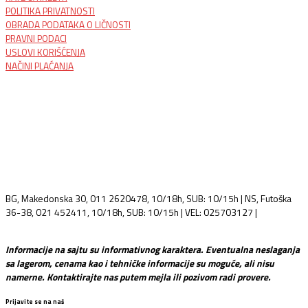
POLITIKA PRIVATNOSTI
OBRADA PODATAKA O LIČNOSTI
PRAVNI PODACI
USLOVI KORIŠĆENJA
NAČINI PLAĆANJA
BG, Makedonska 30, 011 2620478, 10/18h, SUB: 10/15h | NS, Futoška
36-38, 021 452411, 10/18h, SUB: 10/15h | VEL: 025703127 |
info@mixmusic-company.com
Informacije na sajtu su informativnog karaktera. Eventualna neslaganja
sa lagerom, cenama kao i tehničke informacije su moguće, ali nisu
namerne. Kontaktirajte nas putem mejla ili pozivom radi provere.
Prijavite se na naš