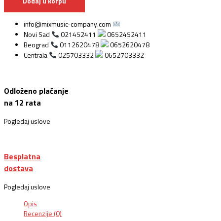
Dodaj u korpu
info@mixmusic-company.com
Novi Sad
021452411
0652452411
Beograd
0112620478
0652620478
Centrala
025703332
0652703332
Odloženo plaćanje
na 12 rata
Pogledaj uslove
Besplatna
dostava
Pogledaj uslove
Opis
Recenzije (0)