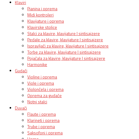
Klaviri
Pianina i oprema
Midi kontroleri
Klavijature i oprema
Klavirske stolice
Stalci za klavire, klavijature I sintisajzere
Pedale za klavire, klavijature I sintisajzere
Ispravljači za klavire, klavijature I sintisajzere
Torbe za klavire, klavijature I sintisajzere
Pojačala za klavire, klavijature I sintisajzere
Harmonike
Gudači
Violine i oprema
Viole i oprema
Violončela i oprema
Oprema za gudače
Notni stalci
Duvači
Flaute i oprema
Klarineti i oprema
Trube i oprema
Saksofoni i oprema
Horne