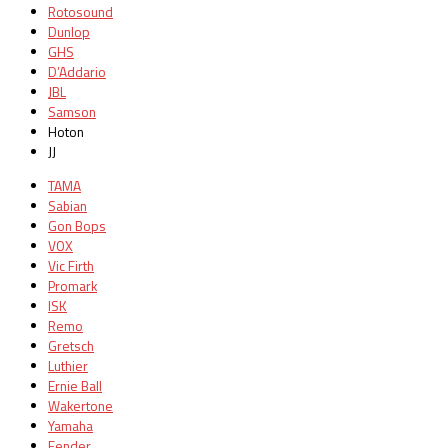
Rotosound
Dunlop
GHS
D’Addario
JBL
Samson
Hoton
JJ
TAMA
Sabian
Gon Bops
VOX
Vic Firth
Promark
ISK
Remo
Gretsch
Luthier
Ernie Ball
Wakertone
Yamaha
Fender