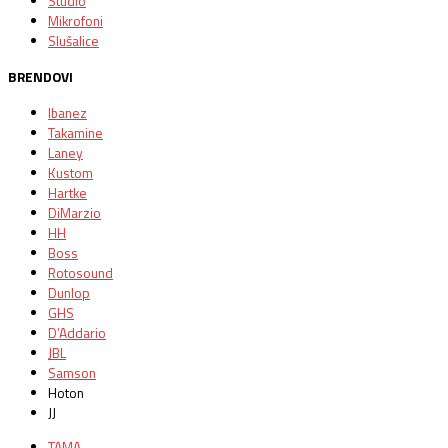
Studio
Mikrofoni
Slušalice
BRENDOVI
Ibanez
Takamine
Laney
Kustom
Hartke
DiMarzio
HH
Boss
Rotosound
Dunlop
GHS
D’Addario
JBL
Samson
Hoton
JJ
TAMA