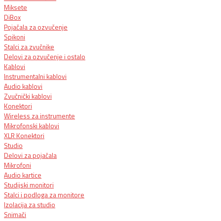
Miksete
DiBox
Pojačala za ozvučenje
Spikoni
Stalci za zvučnike
Delovi za ozvučenje i ostalo
Kablovi
Instrumentalni kablovi
Audio kablovi
Zvučnički kablovi
Konektori
Wireless za instrumente
Mikrofonski kablovi
XLR Konektori
Studio
Delovi za pojačala
Mikrofoni
Audio kartice
Studijski monitori
Stalci i podloga za monitore
Izolacija za studio
Snimači