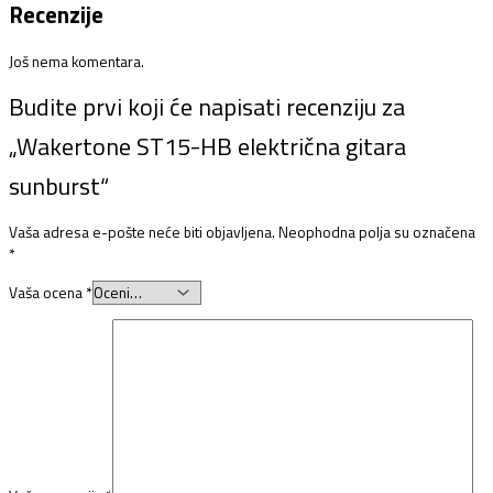
Recenzije
Još nema komentara.
Budite prvi koji će napisati recenziju za
„Wakertone ST15-HB električna gitara
sunburst“
Vaša adresa e-pošte neće biti objavljena.
Neophodna polja su označena
*
Vaša ocena
*