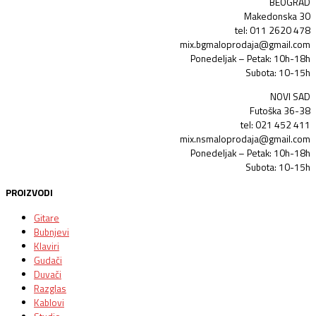
BEOGRAD
Makedonska 30
tel: 011 2620 478
mix.bgmaloprodaja@gmail.com
Ponedeljak – Petak: 10h-18h
Subota: 10-15h
NOVI SAD
Futoška 36-38
tel: 021 452 411
mix.nsmaloprodaja@gmail.com
Ponedeljak – Petak: 10h-18h
Subota: 10-15h
PROIZVODI
Gitare
Bubnjevi
Klaviri
Gudači
Duvači
Razglas
Kablovi