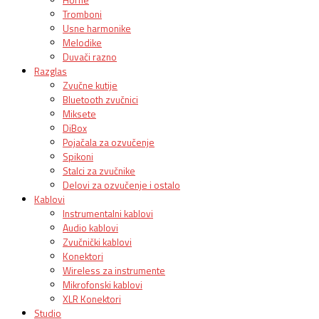
Tromboni
Usne harmonike
Melodike
Duvači razno
Razglas
Zvučne kutije
Bluetooth zvučnici
Miksete
DiBox
Pojačala za ozvučenje
Spikoni
Stalci za zvučnike
Delovi za ozvučenje i ostalo
Kablovi
Instrumentalni kablovi
Audio kablovi
Zvučnički kablovi
Konektori
Wireless za instrumente
Mikrofonski kablovi
XLR Konektori
Studio