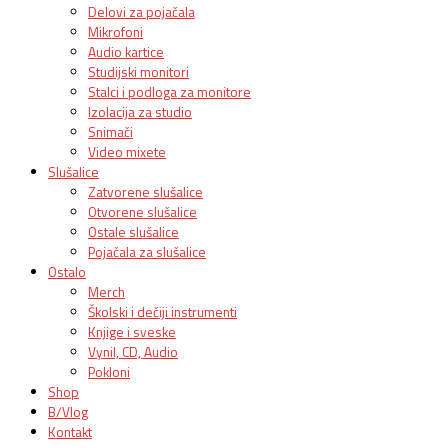
Delovi za pojačala
Mikrofoni
Audio kartice
Studijski monitori
Stalci i podloga za monitore
Izolacija za studio
Snimači
Video mixete
Slušalice
Zatvorene slušalice
Otvorene slušalice
Ostale slušalice
Pojačala za slušalice
Ostalo
Merch
Školski i dečiji instrumenti
Knjige i sveske
Vynil, CD, Audio
Pokloni
Shop
B/Vlog
Kontakt