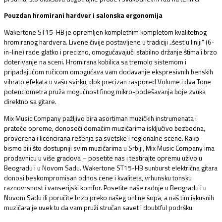
Pouzdan hromirani hardver i salonska ergonomija
Wakertone ST15-HB je opremljen kompletnim kompletom kvalitetnog
hromiranog hardvera.
Livene čivije postavljene u tradiciji „šest u liniji“ (6-
in-line) rade glatko i precizno,
omogućavajući stabilno držanje štima i brzo
doterivanje na sceni.
Hromirana kobilica sa tremolo sistemom i
pripadajućom ručicom omogućava vam dodavanje ekspresivnih benskih
vibrato efekata u vašu svirku,
dok precizan raspored Volume i dva Tone
potenciometra pruža mogućnost finog mikro-podešavanja boje zvuka
direktno sa gitare.
Mix Music Company pažljivo bira asortiman muzičkih instrumenata i
prateće opreme,
donoseći domaćim muzičarima isključivo bezbedna,
proverena i licencirana rešenja sa svetske i regionalne scene.
Kako
bismo bili što dostupniji svim muzičarima u Srbiji,
Mix Music Company ima
prodavnicu u više gradova – posetite nas i testirajte opremu uživo u
Beogradu i u Novom Sadu.
Wakertone ST15-HB sunburst električna gitara
donosi beskompromisan odnos cene i kvaliteta,
vrhunsku tonsku
raznovrsnost i vanserijski komfor.
Posetite naše radnje u Beogradu i u
Novom Sadu ili poručite brzo preko našeg online šopa,
a naš tim iskusnih
muzičara je uvek tu da vam pruži stručan savet i doubtful podršku.