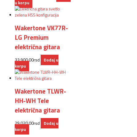
u korpu
Wakertone VK77R-
LG Premium
električna gitara
33.900,00
rsd
Dodaj u
korpu
Wakertone TLWR-
HH-WH Tele
električna gitara
29.020,00
rsd
Dodaj u
korpu