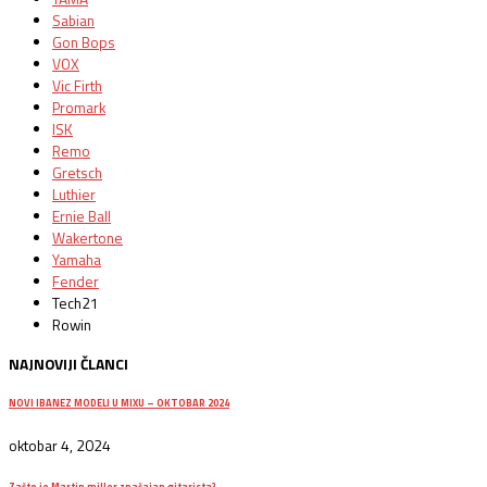
Sabian
Gon Bops
VOX
Vic Firth
Promark
ISK
Remo
Gretsch
Luthier
Ernie Ball
Wakertone
Yamaha
Fender
Tech21
Rowin
NAJNOVIJI ČLANCI
NOVI IBANEZ MODELI U MIXU – OKTOBAR 2024
oktobar 4, 2024