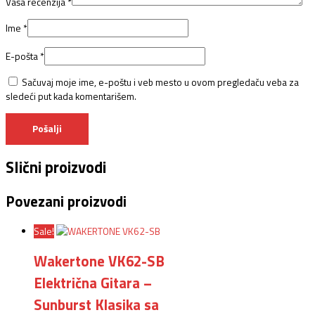
Vaša recenzija
*
Ime
*
E-pošta
*
Sačuvaj moje ime, e-poštu i veb mesto u ovom pregledaču veba za
sledeći put kada komentarišem.
Slični proizvodi
Povezani proizvodi
Sale!
Wakertone VK62-SB
Električna Gitara –
Sunburst Klasika sa