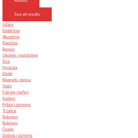
Results
See all results
Gitare
Električne
Akustične
Klasične
Basovi
Ukulele i mandoline
Žice
Pojačala
Efekti
Magneti i delovi
Stalci
Futrole i koferi
Kaiševi
Pribor i oprema
Trzalice
Bubnjevi
Bubnjevi
Činele
Doboši i oprema