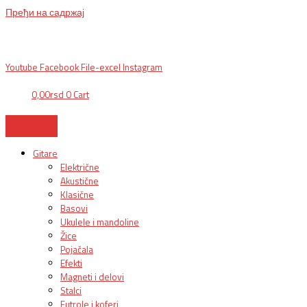
Пређи на садржај
BG, Makedonska 30,
011 2620478, PON/PET: 10/18h, SUB: 10/
15h| NS,
Futoška 36-38,
021 452411, 10-18h, SUB 10h-15h
| VEL:
025703127
|
info@mixmusic-company.com
|
Youtube
Facebook
File-excel
Instagram
0,00
rsd
0
Cart
Gitare
Električne
Akustične
Klasične
Basovi
Ukulele i mandoline
Žice
Pojačala
Efekti
Magneti i delovi
Stalci
Futrole i koferi