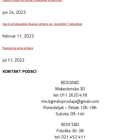
Zašto je Martin miller značajan gitarista?
jun 24, 2023
top 3 pristupačne Ibanez gitare sa „bogatim“ izgledom
februar 11, 2023
Kupovina prve gitare
jul 17, 2022
KONTAKT PODACI
BEOGRAD
Makedonska 30
tel: 011 2620 478
mix.bgmaloprodaja@gmail.com
Ponedeljak – Petak: 10h-18h
Subota: 09-14h
NOVI SAD
Futoška 36-38
tel: 021 452 411