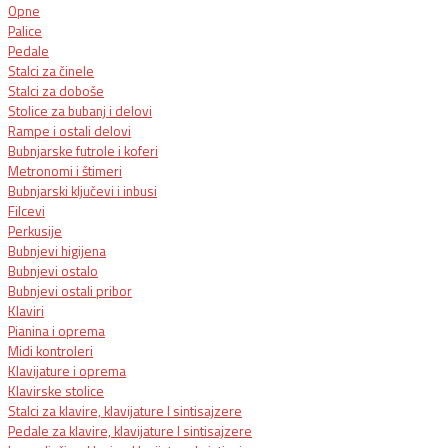
Opne
Palice
Pedale
Stalci za činele
Stalci za doboše
Stolice za bubanj i delovi
Rampe i ostali delovi
Bubnjarske futrole i koferi
Metronomi i štimeri
Bubnjarski ključevi i inbusi
Filcevi
Perkusije
Bubnjevi higijena
Bubnjevi ostalo
Bubnjevi ostali pribor
Klaviri
Pianina i oprema
Midi kontroleri
Klavijature i oprema
Klavirske stolice
Stalci za klavire, klavijature I sintisajzere
Pedale za klavire, klavijature I sintisajzere