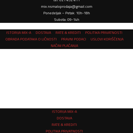
mix.nsmaloprodaja@gmail.com
Ponedeljak – Petak: 10h-18h
Subota: 09-14h
ISTORIJA MIX-A
DOSTAVA
RATE & KREDITI
POLITIKA PRIVATNOSTI
OBRADA PODATAKA O LIČNOSTI
PRAVNI PODACI
USLOVI KORIŠĆENJA
NAČINI PLAĆANJA
ISTORIJA MIX-A
DOSTAVA
RATE & KREDITI
POLITIKA PRIVATNOSTI