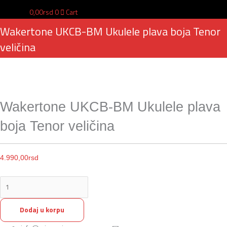
0,00
rsd
0
Cart
Wakertone UKCB-BM Ukulele plava boja Tenor
veličina
Wakertone UKCB-BM Ukulele plava
boja Tenor veličina
4.990,00
rsd
Dodaj u korpu