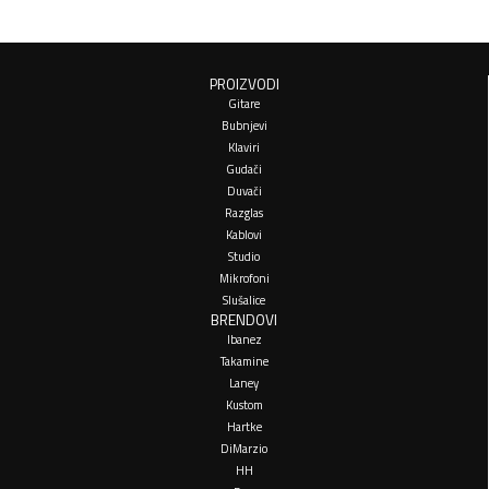
PROIZVODI
Gitare
Bubnjevi
Klaviri
Gudači
Duvači
Razglas
Kablovi
Studio
Mikrofoni
Slušalice
BRENDOVI
Ibanez
Takamine
Laney
Kustom
Hartke
DiMarzio
HH