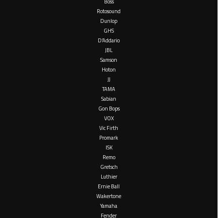
Boss
Rotosound
Dunlop
GHS
D’Addario
JBL
Samson
Hoton
JJ
TAMA
Sabian
Gon Bops
VOX
Vic Firth
Promark
ISK
Remo
Gretsch
Luthier
Ernie Ball
Wakertone
Yamaha
Fender