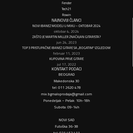
Fender
Tech21
Rowin
NAJNOVIJI ČLANCI
NOVI IBANEZ MODELI U MIXU – OKTOBAR 2024
oktobar 4, 2024
ZAŠTO JE MARTIN MILLER ZNAČAJAN GITARISTA?
jun 24, 2023
TOP 3 PRISTUPAČNE IBANEZ GITARE SA „BOGATIM“ IZGLEDOM
februar 11, 2023
KUPOVINA PRVE GITARE
jul 17, 2022
KONTAKT PODACI
BEOGRAD
Makedonska 30
tel: 011 2620 478
mix.bgmaloprodaja@gmail.com
Ponedeljak – Petak: 10h-18h
Subota: 09-14h
NOVI SAD
Futoška 36-38
tel: 021 452 411