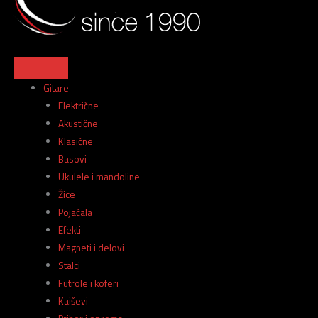
Gitare
Električne
Akustične
Klasične
Basovi
Ukulele i mandoline
Žice
Pojačala
Efekti
Magneti i delovi
Stalci
Futrole i koferi
Kaiševi