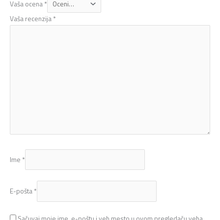
Vaša ocena
*
Vaša recenzija
*
Ime
*
E-pošta
*
Sačuvaj moje ime, e-poštu i veb mesto u ovom pregledaču veba