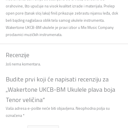
orahovine, što upućuje na visok kvalitet izrade i materijala. Prelep
open pore (tanak sloj laka) finiš prikazuje zebrastu nijansu leđa, dok
beli bajding naglašava oblik tela samog ukulele instrumenta.
Wakertone UKCB-BM ukulele je pravi izbor u Mix Music Company
prodavnici muzičkih instrumenata.
Recenzije
Još nema komentara.
Budite prvi koji će napisati recenziju za
„Wakertone UKCB-BM Ukulele plava boja
Tenor veličina“
Vaša adresa e-pošte neće biti objavljena.
Neophodna polja su
označena
*