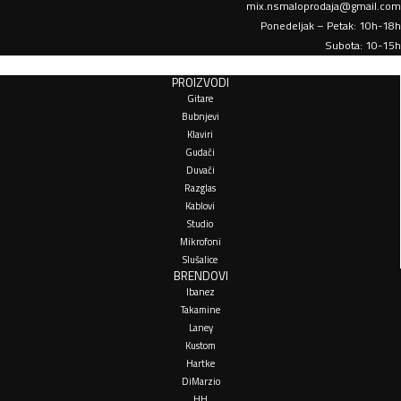
mix.nsmaloprodaja@gmail.com
Ponedeljak – Petak: 10h-18h
Subota: 10-15h
PROIZVODI
Gitare
Bubnjevi
Klaviri
Gudači
Duvači
Razglas
Kablovi
Studio
Mikrofoni
Slušalice
BRENDOVI
Ibanez
Takamine
Laney
Kustom
Hartke
DiMarzio
HH