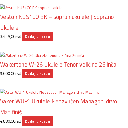
Veston KUS100 BK – sopran ukulele | Soprano
Ukulele
3.499,00
rsd
Dodaj u korpu
Wakertone W-26 Ukulele Tenor veličina 26 inča
5.600,00
rsd
Dodaj u korpu
Vaker WU-1 Ukulele Neozvučen Mahagoni drvo
Mat finiš
4.880,00
rsd
Dodaj u korpu