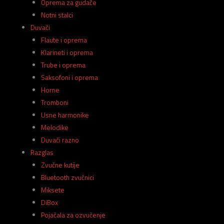
Oprema za gudače
Notni stalci
Duvači
Flaute i oprema
Klarineti i oprema
Trube i oprema
Saksofoni i oprema
Horne
Tromboni
Usne harmonike
Melodike
Duvači razno
Razglas
Zvučne kutije
Bluetooth zvučnici
Miksete
DiBox
Pojačala za ozvučenje