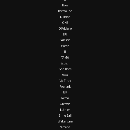
Boss
Rotosound
Dunlop
GHS
D’Addario
JBL
Samson
Hoton
JJ
TAMA
Sabian
Gon Bops
VOX
Vic Firth
Promark
ISK
Remo
Gretsch
Luthier
Ernie Ball
Wakertone
Yamaha