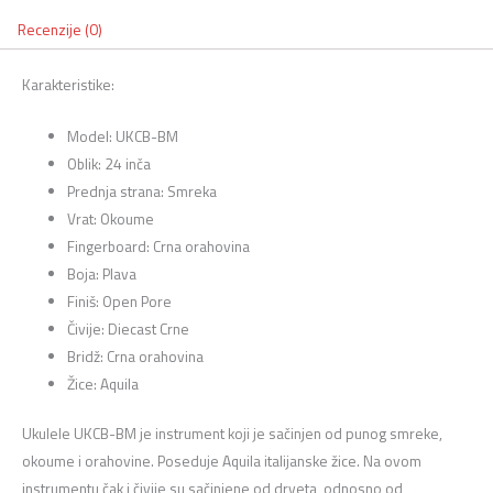
Recenzije (0)
Karakteristike:
Model: UKCB-BM
Oblik: 24 inča
Prednja strana: Smreka
Vrat: Okoume
Fingerboard: Crna orahovina
Boja: Plava
Finiš: Open Pore
Čivije: Diecast Crne
Bridž: Crna orahovina
Žice: Aquila
Ukulele UKCB-BM je instrument koji je sačinjen od punog smreke,
okoume i orahovine. Poseduje Aquila italijanske žice. Na ovom
instrumentu čak i čivije su sačinjene od drveta, odnosno od