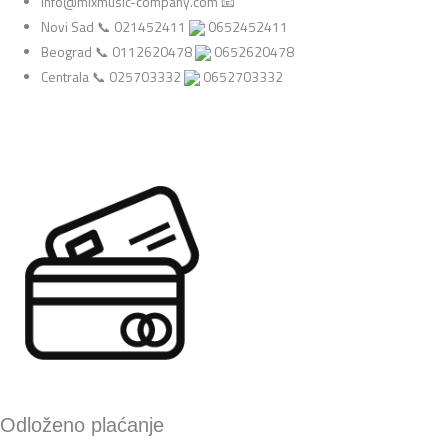
info@mixmusic-company.com 📧
Novi Sad 📞 021452411
0652452411
Beograd 📞 0112620478
0652620478
Centrala 📞 025703332
0652703332
Odloženo plaćanje