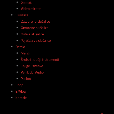
Snimači
Video mixete
Slušalice
Zatvorene slušalice
Otvorene slušalice
Ostale slušalice
Pojačala za slušalice
Ostalo
Merch
Školski i dečiji instrumenti
Knjige i sveske
Vynil, CD, Audio
Pokloni
Shop
B/Vlog
Kontakt