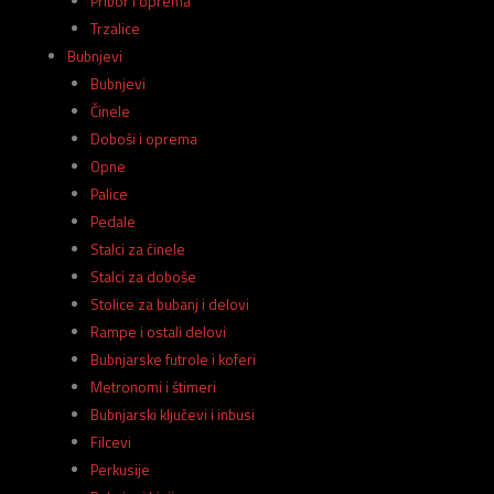
Pribor i oprema
Trzalice
Bubnjevi
Bubnjevi
Činele
Doboši i oprema
Opne
Palice
Pedale
Stalci za činele
Stalci za doboše
Stolice za bubanj i delovi
Rampe i ostali delovi
Bubnjarske futrole i koferi
Metronomi i štimeri
Bubnjarski ključevi i inbusi
Filcevi
Perkusije