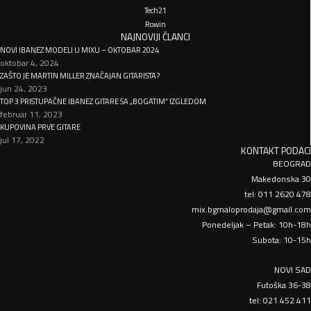
Tech21
Rowin
NAJNOVIJI ČLANCI
NOVI IBANEZ MODELI U MIXU – OKTOBAR 2024
oktobar 4, 2024
ZAŠTO JE MARTIN MILLER ZNAČAJAN GITARISTA?
jun 24, 2023
TOP 3 PRISTUPAČNE IBANEZ GITARE SA „BOGATIM“ IZGLEDOM
februar 11, 2023
KUPOVINA PRVE GITARE
jul 17, 2022
KONTAKT PODACI
BEOGRAD
Makedonska 30
tel: 011 2620 478
mix.bgmaloprodaja@gmail.com
Ponedeljak – Petak: 10h-18h
Subota: 10-15h
NOVI SAD
Futoška 36-38
tel: 021 452 411