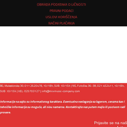
OBRADA PODATAKA O LIČNOSTI
PRAVNI PODACI
USLOVI KORIŠĆENJA
NAČINI PLAĆANJA
BG, Makedonska 30, 011 2620478, 10/18h, SUB: 10/15h | NS, Futoška 36-38, 021 452411, 10/18h,
SUB: 10/15h | VEL: 025703127 |
info@mixmusic-company.com
Informacije na sajtu su informativnog karaktera. Eventualna neslaganja sa lagerom, cenama kao i
tehničke informacije su moguće, ali nisu namerne. Kontaktirajte nas putem mejla ili pozivom radi
provere.
Prijavite se na naš