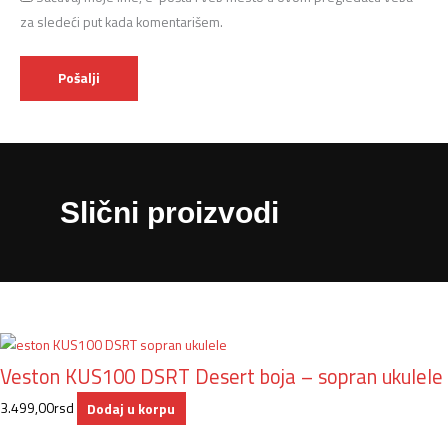
za sledeći put kada komentarišem.
Slični proizvodi
Veston KUS100 DSRT Desert boja – sopran ukulele
3.499,00
rsd
Dodaj u korpu