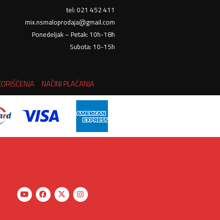
tel: 021 452 411
mix.nsmaloprodaja@gmail.com
Ponedeljak – Petak: 10h-18h
Subota: 10-15h
KORIŠĆENJA
NAČINI PLAĆANJA
Y
F
X
I
o
a
-
n
u
c
t
s
t
e
w
t
u
b
i
a