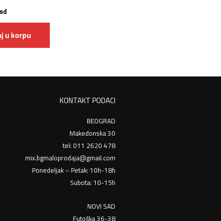
sd
j u korpu
KONTAKT PODACI
BEOGRAD
Makedonska 30
tel: 011 2620 478
mix.bgmaloprodaja@gmail.com
Ponedeljak – Petak: 10h-18h
Subota: 10-15h
NOVI SAD
Futoška 36-38