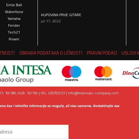
Ernie Ball
Wakertone
KUPOVINA PRVE GITARE
Yamaha
jul 17, 2022
Fender
Tech21
Rowin
ATNOSTI
OBRADA PODATAKA O LIČNOSTI
PRAVNI PODACI
USLOVI 
1, 10/18h, SUB: 10/15h | VEL: 025703127 |
info@mixmusic-company.com
ama kao i tehničke informacije su moguće, ali nisu namerne. Kontaktirajte nas