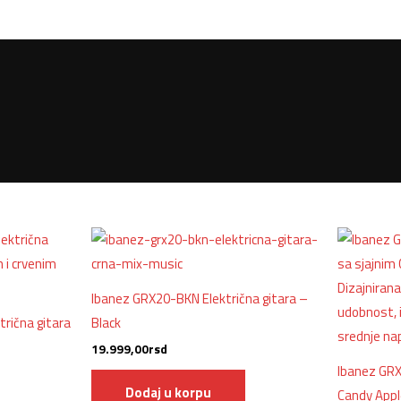
Ibanez GRX20-BKN Električna gitara –
rična gitara
Black
19.999,00
rsd
Ibanez GRX
Dodaj u korpu
Candy Appl