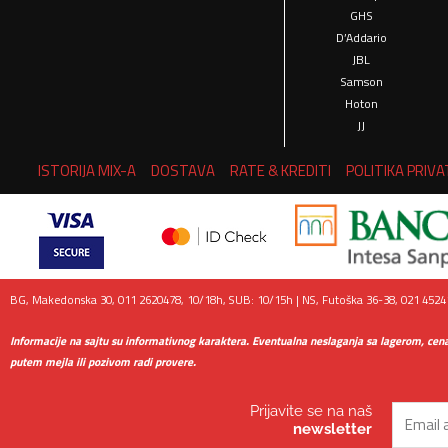
GHS
D’Addario
JBL
Samson
Hoton
JJ
ISTORIJA MIX-A
DOSTAVA
RATE & KREDITI
POLITIKA PRIV
BG, Makedonska 30, 011 2620478, 10/18h, SUB: 10/15h | NS, Futoška 36-38, 021 45241
Informacije na sajtu su informativnog karaktera. Eventualna neslaganja sa lagerom, cen
putem mejla ili pozivom radi provere.
Prijavite se na naš
Email
newsletter