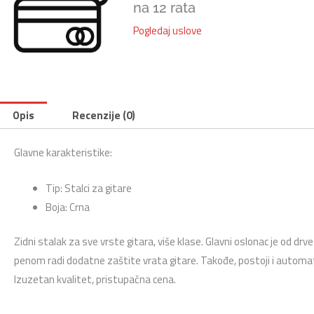
na 12 rata
Pogledaj uslove
Opis
Recenzije (0)
Glavne karakteristike:
Tip: Stalci za gitare
Boja: Crna
Zidni stalak za sve vrste gitara, više klase. Glavni oslonac je od 
penom radi dodatne zaštite vrata gitare. Takođe, postoji i automatsk
Izuzetan kvalitet, pristupačna cena.