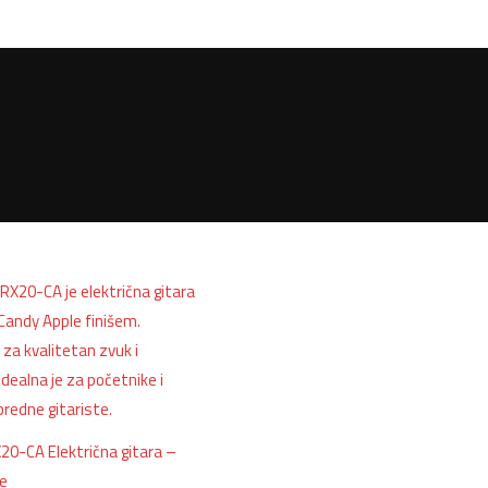
20-CA Električna gitara –
e