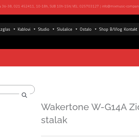
ka 36-38,
021 452411, 10-18h, SUB 10h-15h
| VEL:
025703127
|
info@mixmusic-compan
zglas
Kablovi
Studio
Slušalice
Ostalo
Shop
B/Vlog
Kontakt
Wakertone W-G14A Zidn
stalak