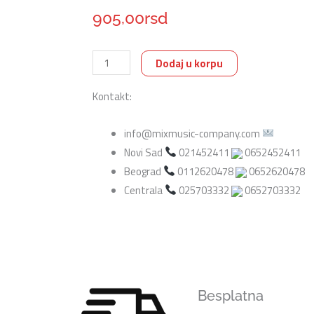
905,00
rsd
Wakertone
Dodaj u korpu
W-
Kontakt:
G14A
Zidni
info@mixmusic-company.com
gitarski
Novi Sad
021452411
0652452411
stalak
Beograd
0112620478
0652620478
količina
Centrala
025703332
0652703332
Besplatna