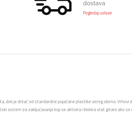
dostava
Pogledaj uslove
drveta, dok je držač od standardne pojačane plastike većeg obima. Vrhovi
i sistem za zaključavanje koji se aktivira i blokira vrat gitare ako se 