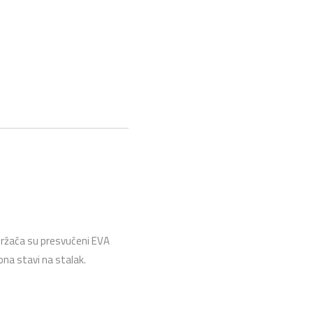
 držača su presvučeni EVA
ona stavi na stalak.