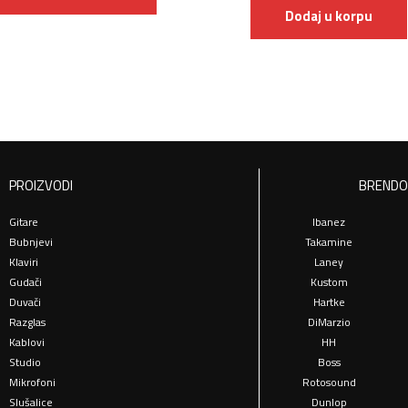
Dodaj u korpu
PROIZVODI
BRENDO
Gitare
Ibanez
Bubnjevi
Takamine
Klaviri
Laney
Gudači
Kustom
Duvači
Hartke
Razglas
DiMarzio
Kablovi
HH
Studio
Boss
Mikrofoni
Rotosound
Slušalice
Dunlop