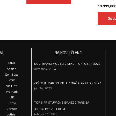
19.999,00
r
Doda
VI
NAJNOVIJI ČLANCI
TAMA
NOVI IBANEZ MODELI U MIXU – OKTOBAR 2024
Sabian
oktobar 4, 2024
Gon Bops
VOX
ZAŠTO JE MARTIN MILLER ZNAČAJAN GITARISTA?
Vic Firth
jun 24, 2023
Promark
ISK
TOP 3 PRISTUPAČNE IBANEZ GITARE SA
Remo
Gretsch
„BOGATIM“ IZGLEDOM
februar 11, 2023
Luthier