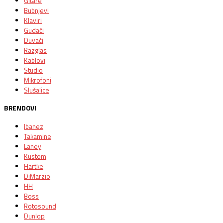
Gitare
Bubnjevi
Klaviri
Gudači
Duvači
Razglas
Kablovi
Studio
Mikrofoni
Slušalice
BRENDOVI
Ibanez
Takamine
Laney
Kustom
Hartke
DiMarzio
HH
Boss
Rotosound
Dunlop