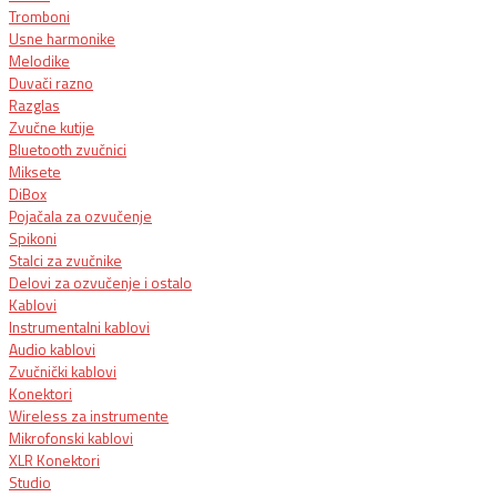
Tromboni
Usne harmonike
Melodike
Duvači razno
Razglas
Zvučne kutije
Bluetooth zvučnici
Miksete
DiBox
Pojačala za ozvučenje
Spikoni
Stalci za zvučnike
Delovi za ozvučenje i ostalo
Kablovi
Instrumentalni kablovi
Audio kablovi
Zvučnički kablovi
Konektori
Wireless za instrumente
Mikrofonski kablovi
XLR Konektori
Studio