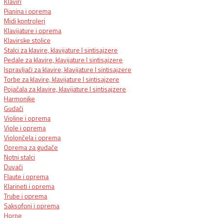
Klaviri
Pianina i oprema
Midi kontroleri
Klavijature i oprema
Klavirske stolice
Stalci za klavire, klavijature I sintisajzere
Pedale za klavire, klavijature I sintisajzere
Ispravljači za klavire, klavijature I sintisajzere
Torbe za klavire, klavijature I sintisajzere
Pojačala za klavire, klavijature I sintisajzere
Harmonike
Gudači
Violine i oprema
Viole i oprema
Violončela i oprema
Oprema za gudače
Notni stalci
Duvači
Flaute i oprema
Klarineti i oprema
Trube i oprema
Saksofoni i oprema
Horne