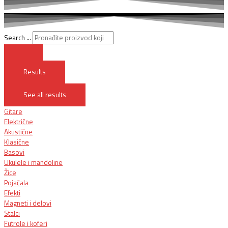
Search ...
Results
See all results
Gitare
Električne
Akustične
Klasične
Basovi
Ukulele i mandoline
Žice
Pojačala
Efekti
Magneti i delovi
Stalci
Futrole i koferi