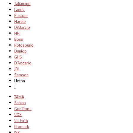
Takamine
Laney
Kustom
Hartke
DiMarzio
HH
Boss
Rotosound
Dunlop
GHS
D’Addario
JBL
Samson
Hoton
JJ
TAMA
Sabian
Gon Bops
VOX
Vic Firth
Promark
ISK