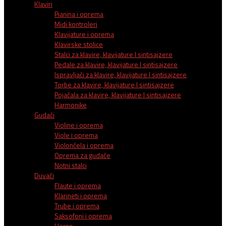
Klaviri
Pianina i oprema
Midi kontroleri
Klavijature i oprema
Klavirske stolice
Stalci za klavire, klavijature I sintisajzere
Pedale za klavire, klavijature I sintisajzere
Ispravljači za klavire, klavijature I sintisajzere
Torbe za klavire, klavijature I sintisajzere
Pojačala za klavire, klavijature I sintisajzere
Harmonike
Gudači
Violine i oprema
Viole i oprema
Violončela i oprema
Oprema za gudače
Notni stalci
Duvači
Flaute i oprema
Klarineti i oprema
Trube i oprema
Saksofoni i oprema
Horne