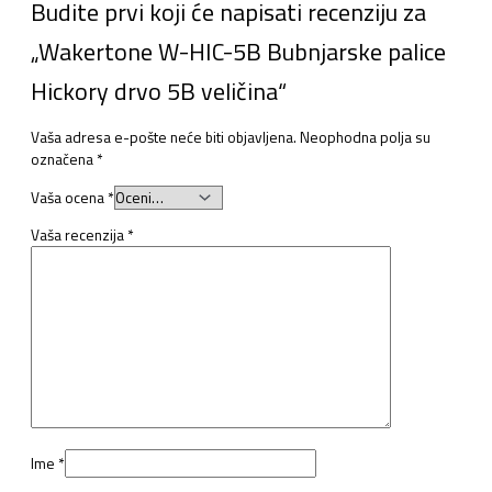
Budite prvi koji će napisati recenziju za
„Wakertone W-HIC-5B Bubnjarske palice
Hickory drvo 5B veličina“
Vaša adresa e-pošte neće biti objavljena.
Neophodna polja su
označena
*
Vaša ocena
*
Vaša recenzija
*
Ime
*