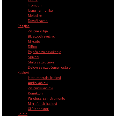
Tromboni
Usne harmonike
Melodike
Duvači razno
Razglas
Zvučne kutije
Bluetooth zvučnici
Miksete
DiBox
Pojačala za ozvučenje
Spikoni
Stalci za zvučnike
Delovi za ozvučenje i ostalo
Kablovi
Instrumentalni kablovi
Audio kablovi
Zvučnički kablovi
Konektori
Wireless za instrumente
Mikrofonski kablovi
XLR Konektori
Studio