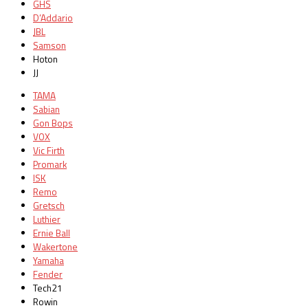
GHS
D’Addario
JBL
Samson
Hoton
JJ
TAMA
Sabian
Gon Bops
VOX
Vic Firth
Promark
ISK
Remo
Gretsch
Luthier
Ernie Ball
Wakertone
Yamaha
Fender
Tech21
Rowin