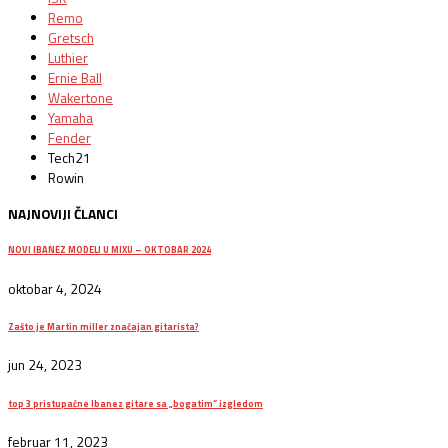
Remo
Gretsch
Luthier
Ernie Ball
Wakertone
Yamaha
Fender
Tech21
Rowin
NAJNOVIJI ČLANCI
NOVI IBANEZ MODELI U MIXU – OKTOBAR 2024
oktobar 4, 2024
Zašto je Martin miller značajan gitarista?
jun 24, 2023
top 3 pristupačne Ibanez gitare sa „bogatim“ izgledom
februar 11, 2023