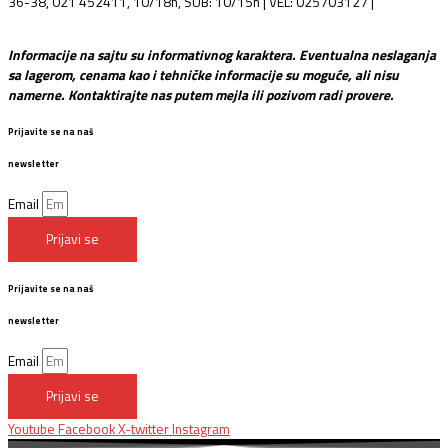
36-38, 021 452411, 10/18h, SUB: 10/15h | VEL: 025703127 |
info@mixmusic-company.com
Informacije na sajtu su informativnog karaktera. Eventualna neslaganja
sa lagerom, cenama kao i tehničke informacije su moguće, ali nisu
namerne. Kontaktirajte nas putem mejla ili pozivom radi provere.
Prijavite se na naš
newsletter
Email
Prijavi se
Prijavite se na naš
newsletter
Email
Prijavi se
Youtube
Facebook
X-twitter
Instagram