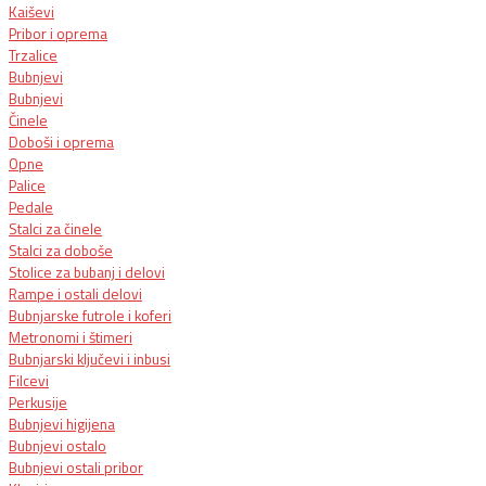
Kaiševi
Pribor i oprema
Trzalice
Bubnjevi
Bubnjevi
Činele
Doboši i oprema
Opne
Palice
Pedale
Stalci za činele
Stalci za doboše
Stolice za bubanj i delovi
Rampe i ostali delovi
Bubnjarske futrole i koferi
Metronomi i štimeri
Bubnjarski ključevi i inbusi
Filcevi
Perkusije
Bubnjevi higijena
Bubnjevi ostalo
Bubnjevi ostali pribor