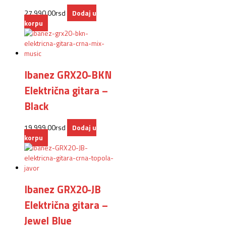
27.990,00
rsd
Dodaj u
korpu
Ibanez GRX20-BKN
Električna gitara –
Black
19.999,00
rsd
Dodaj u
korpu
Ibanez GRX20-JB
Električna gitara –
Jewel Blue