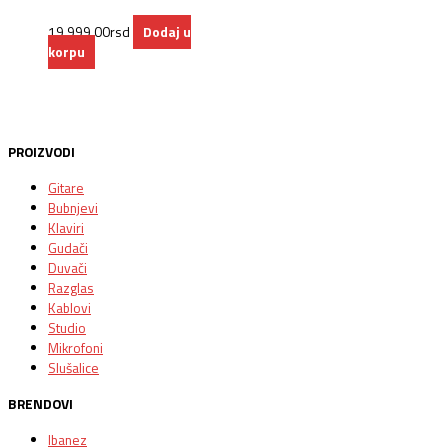
19.999,00
rsd
Dodaj u
korpu
PROIZVODI
Gitare
Bubnjevi
Klaviri
Gudači
Duvači
Razglas
Kablovi
Studio
Mikrofoni
Slušalice
BRENDOVI
Ibanez