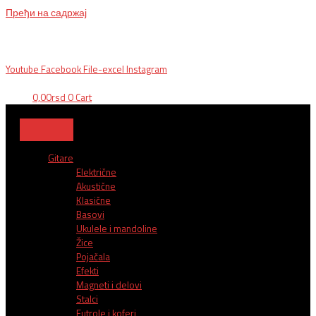
Пређи на садржај
BG, Makedonska 30,
011 2620478, PON/PET: 10/18h, SUB: 10/
15h| NS,
Futoška 36-38,
021 452411, 10-18h, SUB 10h-15h
| VEL:
025703127
|
info@mixmusic-company.com
|
Youtube
Facebook
File-excel
Instagram
0,00
rsd
0
Cart
Gitare
Električne
Akustične
Klasične
Basovi
Ukulele i mandoline
Žice
Pojačala
Efekti
Magneti i delovi
Stalci
Futrole i koferi