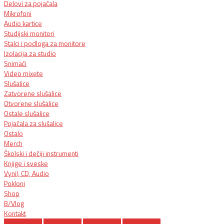
Delovi za pojačala
Mikrofoni
Audio kartice
Studijski monitori
Stalci i podloga za monitore
Izolacija za studio
Snimači
Video mixete
Slušalice
Zatvorene slušalice
Otvorene slušalice
Ostale slušalice
Pojačala za slušalice
Ostalo
Merch
Školski i dečiji instrumenti
Knjige i sveske
Vynil, CD, Audio
Pokloni
Shop
B/Vlog
Kontakt