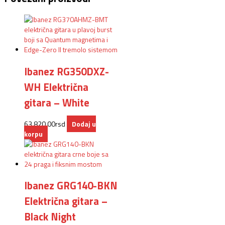
Ibanez RG350DXZ-
WH Električna
gitara – White
63.820,00
rsd
Dodaj u
korpu
Ibanez GRG140-BKN
Električna gitara –
Black Night