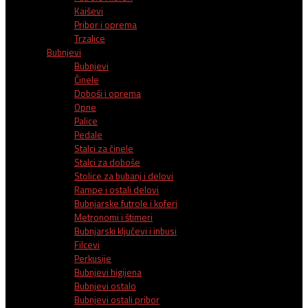
Kaiševi
Pribor i oprema
Trzalice
Bubnjevi
Bubnjevi
Činele
Doboši i oprema
Opne
Palice
Pedale
Stalci za činele
Stalci za doboše
Stolice za bubanj i delovi
Rampe i ostali delovi
Bubnjarske futrole i koferi
Metronomi i štimeri
Bubnjarski ključevi i inbusi
Filcevi
Perkusije
Bubnjevi higijena
Bubnjevi ostalo
Bubnjevi ostali pribor