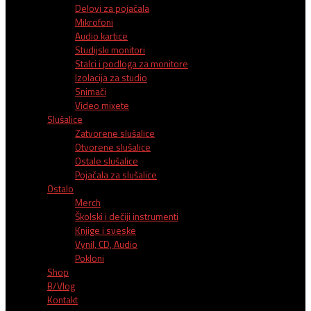
Delovi za pojačala
Mikrofoni
Audio kartice
Studijski monitori
Stalci i podloga za monitore
Izolacija za studio
Snimači
Video mixete
Slušalice
Zatvorene slušalice
Otvorene slušalice
Ostale slušalice
Pojačala za slušalice
Ostalo
Merch
Školski i dečiji instrumenti
Knjige i sveske
Vynil, CD, Audio
Pokloni
Shop
B/Vlog
Kontakt