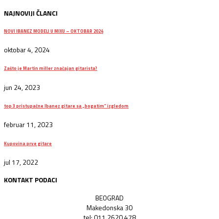
NAJNOVIJI ČLANCI
NOVI IBANEZ MODELI U MIXU – OKTOBAR 2024
oktobar 4, 2024
Zašto je Martin miller značajan gitarista?
jun 24, 2023
top 3 pristupačne Ibanez gitare sa „bogatim“ izgledom
februar 11, 2023
Kupovina prve gitare
jul 17, 2022
KONTAKT PODACI
BEOGRAD
Makedonska 30
tel: 011 2620 478