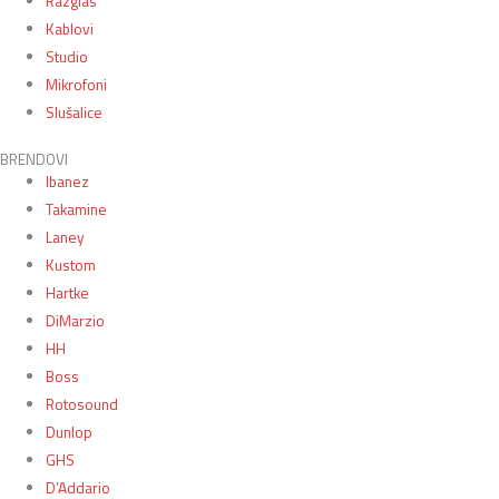
Razglas
Kablovi
Studio
Mikrofoni
Slušalice
BRENDOVI
Ibanez
Takamine
Laney
Kustom
Hartke
DiMarzio
HH
Boss
Rotosound
Dunlop
GHS
D’Addario