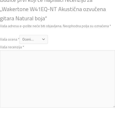
„Wakertone W41EQ-NT Akustična ozvučena
gitara Natural boja“
Vaša adresa e-pošte neće biti objavljena.
Neophodna polja su označena
*
Vaša ocena
*
Vaša recenzija
*