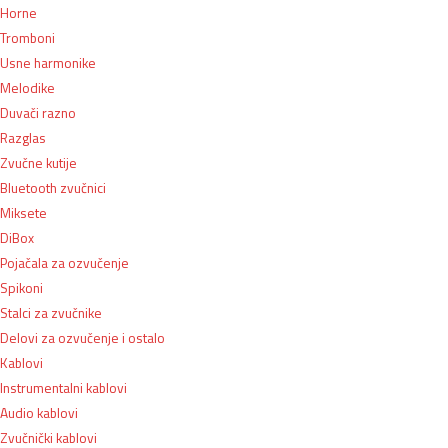
Horne
Tromboni
Usne harmonike
Melodike
Duvači razno
Razglas
Zvučne kutije
Bluetooth zvučnici
Miksete
DiBox
Pojačala za ozvučenje
Spikoni
Stalci za zvučnike
Delovi za ozvučenje i ostalo
Kablovi
Instrumentalni kablovi
Audio kablovi
Zvučnički kablovi