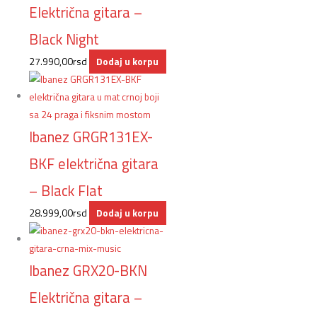
Električna gitara –
Black Night
27.990,00
rsd
Dodaj u korpu
Ibanez GRGR131EX-
BKF električna gitara
– Black Flat
28.999,00
rsd
Dodaj u korpu
Ibanez GRX20-BKN
Električna gitara –