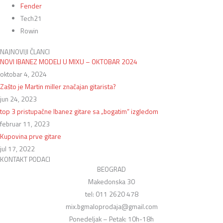
Fender
Tech21
Rowin
NAJNOVIJI ČLANCI
NOVI IBANEZ MODELI U MIXU – OKTOBAR 2024
oktobar 4, 2024
Zašto je Martin miller značajan gitarista?
jun 24, 2023
top 3 pristupačne Ibanez gitare sa „bogatim“ izgledom
februar 11, 2023
Kupovina prve gitare
jul 17, 2022
KONTAKT PODACI
BEOGRAD
Makedonska 30
tel: 011 2620 478
mix.bgmaloprodaja@gmail.com
Ponedeljak – Petak: 10h-18h