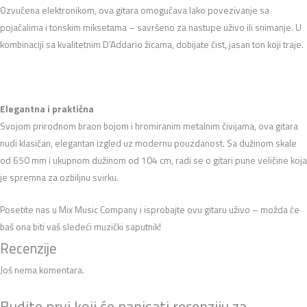
Ozvučena elektronikom, ova gitara omogućava lako povezivanje sa
pojačalima i tonskim miksetama – savršeno za nastupe uživo ili snimanje. U
kombinaciji sa kvalitetnim D’Addario žicama, dobijate čist, jasan ton koji traje.
Elegantna i praktična
Svojom prirodnom braon bojom i hromiranim metalnim čivijama, ova gitara
nudi klasičan, elegantan izgled uz modernu pouzdanost. Sa dužinom skale
od 650 mm i ukupnom dužinom od 104 cm, radi se o gitari pune veličine koja
je spremna za ozbiljnu svirku.
Posetite nas u Mix Music Company i isprobajte ovu gitaru uživo – možda će
baš ona biti vaš sledeći muzički saputnik!
Recenzije
Još nema komentara.
Budite prvi koji će napisati recenziju za