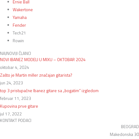
Ernie Ball
Wakertone
Yamaha
Fender
Tech21
Rowin
NAJNOVIJI ČLANCI
NOVI IBANEZ MODELI U MIXU – OKTOBAR 2024
oktobar 4, 2024
Zašto je Martin miller značajan gitarista?
jun 24, 2023
top 3 pristupačne Ibanez gitare sa „bogatim“ izgledom
februar 11, 2023
Kupovina prve gitare
jul 17, 2022
KONTAKT PODACI
BEOGRAD
Makedonska 30