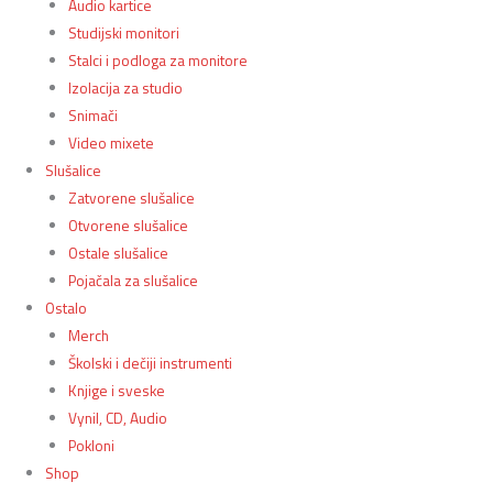
Audio kartice
Studijski monitori
Stalci i podloga za monitore
Izolacija za studio
Snimači
Video mixete
Slušalice
Zatvorene slušalice
Otvorene slušalice
Ostale slušalice
Pojačala za slušalice
Ostalo
Merch
Školski i dečiji instrumenti
Knjige i sveske
Vynil, CD, Audio
Pokloni
Shop