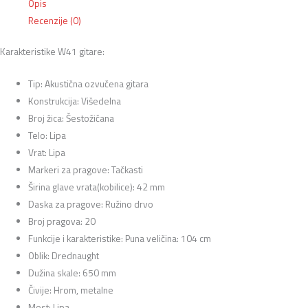
Opis
Recenzije (0)
Karakteristike W41 gitare:
Tip: Akustična ozvučena gitara
Konstrukcija: Višedelna
Broj žica: Šestožičana
Telo: Lipa
Vrat: Lipa
Markeri za pragove: Tačkasti
Širina glave vrata(kobilice): 42 mm
Daska za pragove: Ružino drvo
Broj pragova: 20
Funkcije i karakteristike: Puna veličina: 104 cm
Oblik: Drednaught
Dužina skale: 650 mm
Čivije: Hrom, metalne
Most: Lipa