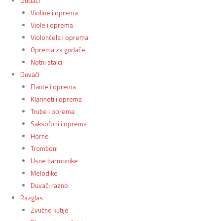
Gudači
Violine i oprema
Viole i oprema
Violončela i oprema
Oprema za gudače
Notni stalci
Duvači
Flaute i oprema
Klarineti i oprema
Trube i oprema
Saksofoni i oprema
Horne
Tromboni
Usne harmonike
Melodike
Duvači razno
Razglas
Zvučne kutije