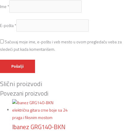
Ime
*
E-pošta
*
Sačuvaj moje ime, e-poštu i veb mesto u ovom pregledaču veba za
sledeći put kada komentarišem.
Slični proizvodi
Povezani proizvodi
Ibanez GRG140-BKN