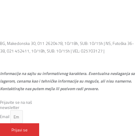
BG, Makedonska 30, 011 2620478, 10/18h, SUB: 10/15h | NS, Futoška 36-
38, 021 452411, 10/18h, SUB: 10/15h | VEL: 025703127 |
info@mixmusic-
company.com
Informacije na sajtu su informativnog karaktera. Eventualna neslaganja sa
lagerom, cenama kao i tehničke informacije su moguće, ali nisu namerne.
Kontaktirajte nas putem mejla ili pozivom radi provere.
Prijavite se na naš
newsletter
Email
Prijavi se