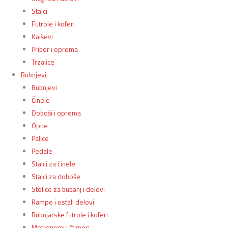
Stalci
Futrole i koferi
Kaiševi
Pribor i oprema
Trzalice
Bubnjevi
Bubnjevi
Činele
Doboši i oprema
Opne
Palice
Pedale
Stalci za činele
Stalci za doboše
Stolice za bubanj i delovi
Rampe i ostali delovi
Bubnjarske futrole i koferi
Metronomi i štimeri