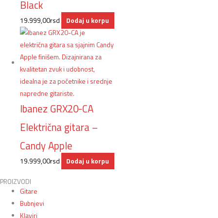
Black
19.999,00
rsd
Dodaj u korpu
Ibanez GRX20-CA
Električna gitara –
Candy Apple
19.999,00
rsd
Dodaj u korpu
PROIZVODI
Gitare
Bubnjevi
Klaviri