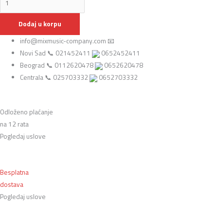
Dodaj u korpu
info@mixmusic-company.com 📧
Novi Sad 📞 021452411
0652452411
Beograd 📞 0112620478
0652620478
Centrala 📞 025703332
0652703332
Odloženo plaćanje
na 12 rata
Pogledaj uslove
Besplatna
dostava
Pogledaj uslove