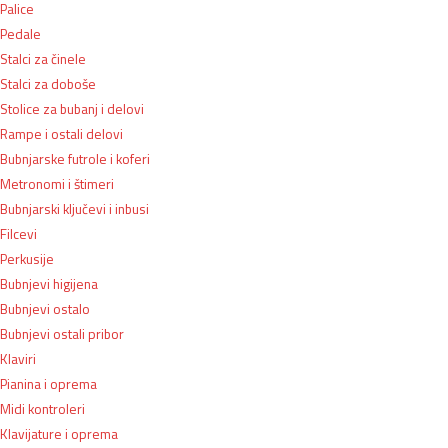
Palice
Pedale
Stalci za činele
Stalci za doboše
Stolice za bubanj i delovi
Rampe i ostali delovi
Bubnjarske futrole i koferi
Metronomi i štimeri
Bubnjarski ključevi i inbusi
Filcevi
Perkusije
Bubnjevi higijena
Bubnjevi ostalo
Bubnjevi ostali pribor
Klaviri
Pianina i oprema
Midi kontroleri
Klavijature i oprema