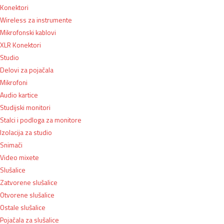
Konektori
Wireless za instrumente
Mikrofonski kablovi
XLR Konektori
Studio
Delovi za pojačala
Mikrofoni
Audio kartice
Studijski monitori
Stalci i podloga za monitore
Izolacija za studio
Snimači
Video mixete
Slušalice
Zatvorene slušalice
Otvorene slušalice
Ostale slušalice
Pojačala za slušalice