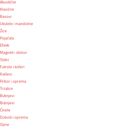
Akustične
Klasične
Basovi
Ukulele i mandoline
Žice
Pojačala
Efekti
Magneti i delovi
Stalci
Futrole i koferi
Kaiševi
Pribor i oprema
Trzalice
Bubnjevi
Bubnjevi
Činele
Doboši i oprema
Opne