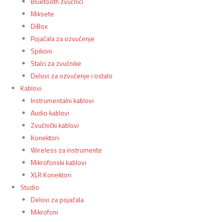
Bluetooth zvučnici
Miksete
DiBox
Pojačala za ozvučenje
Spikoni
Stalci za zvučnike
Delovi za ozvučenje i ostalo
Kablovi
Instrumentalni kablovi
Audio kablovi
Zvučnički kablovi
Konektori
Wireless za instrumente
Mikrofonski kablovi
XLR Konektori
Studio
Delovi za pojačala
Mikrofoni