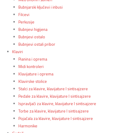
Bubnjarski ključevi i inbusi
Filcevi
Perkusije
Bubnjevi higijena
Bubnjevi ostalo
Bubnjevi ostali pribor
Klaviri
Pianina i oprema
Midi kontroleri
Klavijature i oprema
Klavirske stolice
Stalci za klavire, klavijature I sintisajzere
Pedale za klavire, klavijature I sintisajzere
Ispravljači za klavire, klavijature I sintisajzere
Torbe za klavire, klavijature I sintisajzere
Pojačala za klavire, klavijature I sintisajzere
Harmonike