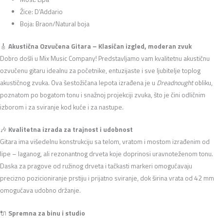
Žice: D’Addario
Boja: Braon/Natural boja
🎸
Akustična Ozvučena Gitara – Klasičan izgled, moderan zvuk
Dobro došli u Mix Music Company! Predstavljamo vam kvalitetnu akustičnu
ozvučenu gitaru idealnu za početnike, entuzijaste i sve ljubitelje toplog
akustičnog zvuka. Ova šestožičana lepota izrađena je u
Dreadnought
obliku,
poznatom po bogatom tonu i snažnoj projekciji zvuka, što je čini odličnim
izborom i za sviranje kod kuće i za nastupe.
🎶
Kvalitetna izrada za trajnost i udobnost
Gitara ima višedelnu konstrukciju sa telom, vratom i mostom izrađenim od
lipe – laganog, ali rezonantnog drveta koje doprinosi uravnoteženom tonu.
Daska za pragove od ružinog drveta i tačkasti markeri omogućavaju
precizno pozicioniranje prstiju i prijatno sviranje, dok širina vrata od 42 mm
omogućava udobno držanje.
🔌
Spremna za binu i studio