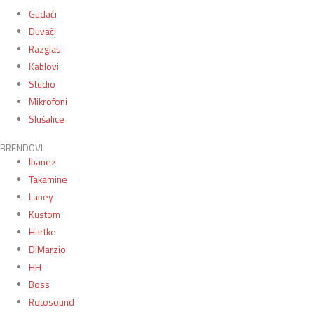
Gudači
Duvači
Razglas
Kablovi
Studio
Mikrofoni
Slušalice
BRENDOVI
Ibanez
Takamine
Laney
Kustom
Hartke
DiMarzio
HH
Boss
Rotosound